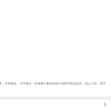
等，本本精品，字字珠玑，作者桐小夏创作的小说情节跌宕起伏、扣人心弦，情节