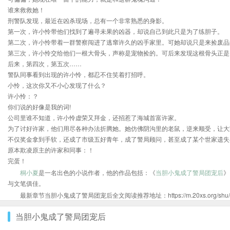
谁来救救她！
刑警队发现，最近在凶杀现场，总有一个非常熟悉的身影。
第一次，许小怜带他们找到了遍寻未果的凶器，却说自己到此只是为了练胆子。
第二次，许小怜带着一群警察闯进了逃窜许久的凶手家里。可她却说只是来捡废品
第三次，许小怜交给他们一根大骨头，声称是宠物捡的。可后来发现这根骨头正是
后来，第四次，第五次……
警队同事看到出现的许小怜，都忍不住笑着打招呼。
小怜，这次你又不小心发现了什么？
许小怜：？
你们说的好像是我的词!
公司里谁不知道，许小怜虚荣又拜金，还招惹了海城首富许家。
为了讨好许家，他们用尽各种办法折腾她。她仿佛阴沟里的老鼠，逆来顺受，让大
不仅奖金拿到手软，还成了市级五好青年，成了警局顾问，甚至成了某个世家遗失
原本欺凌原主的许家和同事：！
完蛋！
桐小夏
是一名出色的小说作者，他的作品包括：《
当胆小鬼成了警局团宠后
》
与文笔俱佳。
最新章节当胆小鬼成了警局团宠后全文阅读推荐地址：https://m.20xs.org/shu/41
当胆小鬼成了警局团宠后