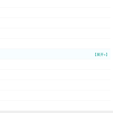
【展开+】