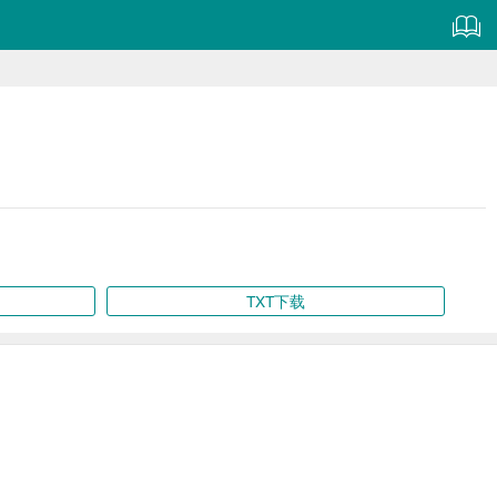
TXT下载