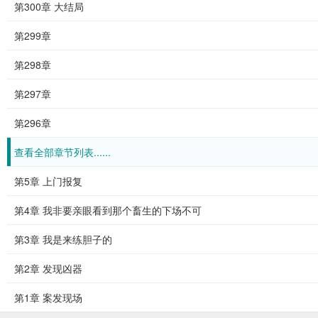
第300章 大结局
第299章
第298章
第297章
第296章
查看全部章节列表......
第5章 上门报复
第4章 我非要亲眼看到那个畜生的下场不可
第3章 我是来练胆子的
第2章 发现凶器
第1章 案发现场