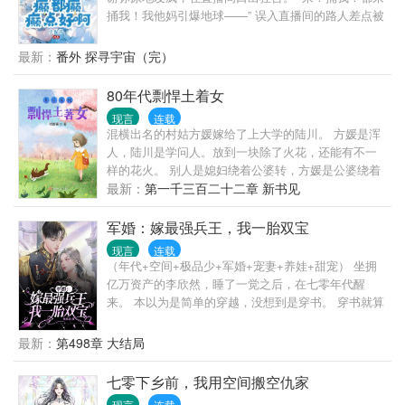
捅我！我他妈引爆地球——” 误入直播间的路人差点被
吓晕。 好好好，见过讨好型人格，还是头一次见到讨
死型人格。 - 戴面具参加恋综，初次登场就暴揍普信
最新：
番外 探寻宇宙（完）
男。 弹幕直呼：爱了！粉了！快让我看看她是谁！ 于
是谢弥摘掉面具露出真容。 弹幕沉默，弹幕惊恐，弹
80年代剽悍土着女
幕震怒。 谢弥邪魅一笑：“没想到吧小黑子，你活爹来
现言
连载
了。” - 后来。 谢弥凭一己之力把恋综变成癫综，节目
混横出名的村姑方媛嫁给了上大学的陆川。 方媛是浑
组从最初的无可奈何到最后含泪配合。 财阀公子喊她
人，陆川是学问人。放到一块除了火花，还能有不一
爹，反差淑女成她迷妹，偏执少爷被她死死拿捏，恶
样的花火。 别人是媳妇绕着公婆转，方媛是公婆绕着
毒千金更是化身傲娇怪。 弹幕两级反转： - 神秘总裁
儿媳妇转，带领一家子过的红红火火，同抢了自己前
最新：
第一千三百二十二章 新书见
脑回路清奇，却唯独与她灵魂共振。 节目组配置心率
未婚夫的重生女活成了对照组。
手环，心率到达120便会响起铃声。 众人使出浑身解
军婚：嫁最强兵王，我一胎双宝
数也无法让他心率上升半分，她却只是站在那便令他
铃声大起。 再后来，他终于承认了。 “对，我上节目
现言
连载
（年代+空间+极品少+军婚+宠妻+养娃+甜宠） 坐拥
就是冲她去的。” “我很早就认识她了。” 【永远不按套
亿万资产的李欣然，睡了一觉之后，在七零年代醒
路
来。 本以为是简单的穿越，没想到是穿书。 穿书就算
了，她还是个女配。 那她只好，搬好小板凳，一边嗑
瓜子，一边看戏。 只是旁边有个男人不乐意了。 “媳
最新：
第498章 大结局
妇，你看看我？” “我比他们帅。” “我有八块腹肌。” 李
欣然心不在焉的撩了一眼，小心脏砰砰直跳，再也控
七零下乡前，我用空间搬空仇家
制不住了。 那还费什么话？ 领证去！
现言
连载