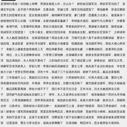
天，以子为地，一旦被男人背叛，她们便失去依靠被
是薄情钓系姐！你别吻上来啊
男朋友都是人外，怎么办？
娇软妹宝随军后，禁欲军官沦陷了
直
人指责是破鞋！”“可是今天！”“你看这万人广场，她们
播玄学赶海：反手捞个男模海神
京夏未眠
穿越七零，随军后我成团宠了
蜀地酱事
穿成京圈权
都是最年轻的女企业家!”
贵男主的恶毒前女友
恶女抢婚去随军，被绝嗣军官娇宠
豪门虐爱：恶魔夜少太撩人
被逼换亲？
娇娇撩的军官心尖颤
七零替嫁，全家供她暴富赢麻了
和情敌共感后，傲娇竹马火葬场了
仲夏夜
吻
春潮不眠
七零藏孕肚离婚，禁欲大佬急红眼
带着爸妈穿年代，离婚被大佬娇宠
随母改嫁，
我成军区大院团宠！
七零小孤女，硬闯大院找亲爸
穿成炮灰女配，被禁欲长官宠坏了
少帅请和
离，夫人她是顶级恶女
全家逼我抵债？我送全家入狱
万物可交易？真千金掌生死断祸福
婴语十
级的我，速成富婆
挺孕肚寻夫随军，被禁欲大佬爆宠
暗藏新婚
海岛随军孕吐，禁欲大佬心疼坏
了
美貌万人嫌被贵族怪物宠上天
绑定神豪系统，谁还做假名媛
小饕餮成精后，挺着孕肚去随
军
傅总，夫人又去摆摊算命啦
六零香江摆地摊，全港喊我大佬
娇娇女医挺孕肚随军，被糙汉宠
哭
陆总请跪好，夫人和崽不要你了
入职地府当法官，死了都还要上班
娇夜欲欢
随军北大荒，
绝嗣军官亲哭娇美人
穿剧七零：带着闪购药房嫁糙汉
重生七零，炮灰真千金当杠精改命
夺舍贵
族大小姐？变普女照样虐她
消失十年，我成了三个反派的亲妈
娇娇下乡吃瓜，极品全家被戳
穿
三年新婚不上心，离婚后日日求合
欲潮失控
六零娇娇吃瓜忙，钓系大佬宠上瘾
重回七零，
我有颜有钱有空间勿扰
辛夷港
乖乖女退场后，京圈大佬后悔了
搬空娘家去随军，禁欲大佬破戒
了
极品原配要离婚，禁欲大佬不干了
我们本不是天生注定
五年冷淡，沈太太她选择去父留
子
漂亮娇气包穿成炮灰后被盯上了
傅爷，夫人又挺孕肚去抢功德了
相亲被截胡？死对头哥哥喊
我宝宝
八零退婚嫁糙汉，我带系统成首富
疯批娇女挺孕肚，各路大佬争当爹
换亲当天，我硬刚
全村
公路求生，我靠移动小卖部当榜一
血族娇娇万人迷，兽校F7狠狠亲
我在万界捡破烂
大佬
凶！娇妻俏！随军西南被团宠
黑莲花替身网恋后，继承者任我撩
贵族学院小撩精，疯批权贵追着
亲
亲妈可是真千金，反派子女被宠哭
消费返现？真千金狂赚百亿成首富
我靠遗容修复成警局团
宠
过度温情
重生七零当恶女，逼疯全家爽翻了
京港溺吻
网恋掉马，恶女被禁欲大佬排队