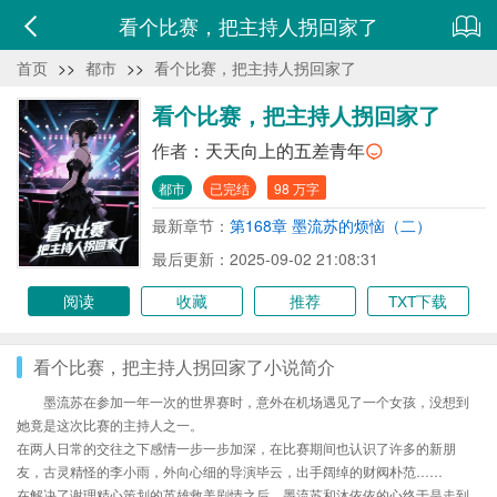
看个比赛，把主持人拐回家了
首页
>>
都市
>>
看个比赛，把主持人拐回家了
看个比赛，把主持人拐回家了
作者：
天天向上的五差青年
都市
已完结
98 万字
最新章节：
第168章 墨流苏的烦恼（二）
最后更新：2025-09-02 21:08:31
阅读
收藏
推荐
TXT下载
看个比赛，把主持人拐回家了小说简介
墨流苏在参加一年一次的世界赛时，意外在机场遇见了一个女孩，没想到
她竟是这次比赛的主持人之一。
在两人日常的交往之下感情一步一步加深，在比赛期间也认识了许多的新朋
友，古灵精怪的李小雨，外向心细的导演毕云，出手阔绰的财阀朴范……
在解决了谢理精心策划的英雄救美剧情之后，墨流苏和沐依依的心终于是走到