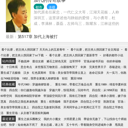
都市
连载
加代原名任家忠，一代仁义大哥，江湖天花板，人称
深圳王，这里讲述他与静姐的爱情，与小勇哥，杜
成，李满林，聂磊，左帅马三，陈耀东，江林这些的
兄弟情，他是一位仁义大哥，也是小勇哥的听话小
弟，这里讲述加代大哥的江湖。
最新：
第517章 加代上海被打
-
-
看个比赛，把主持人拐回家了 天天向上的五差青年
看个比赛，把主持人拐回家了全文阅读
看
-
-
个比赛，把主持人拐回家了txt下载
看个比赛，把主持人拐回家了最新章节
好看的都市小说
站内强推
不败战神
最佳女婿
赌石之财色无双
边军悍卒
官场从秘书开始
你的幸福物
语
十日终焉
意念奇点
末世囤百万物资后，白眼狼悔哭了
剑来
完美世界天子
吞噬进化：我
重生成了北极狼
汉乡
红色莫斯科
官场：美女领导带我青云直上
改命记实录
大一实习，你跑
去749收容怪物
1952，我带全家搬入南锣鼓巷
轻狂
重回1958
经典收藏
年代1960：穿越南锣鼓巷，
重生1960，带着亿万食品仓库
重生1989：缔造华夏科技
帝国
四合院：你们越激动我越兴奋
穿越六零，惊现系统，玩转年代
四合院：从1958开始
重生
60带空间
我在精神病院学斩神
带顶级空间回六零，我有亿万物资
四合院：继承小酒馆，嫂子徐
慧真
四合院之我也来凑热闹
重生：权势巅峰
我不是戏神
四合院之小学堂
医路官途
官场：
美女领导带我青云直上
四合院之无敌签到系统
开局同学会上中奖两亿五千万
四合院之平静生
活
重生官场：从京都下基层权利巅峰
最近更新
重生之娱乐圈教父
我的大小魔女
大明星爱上我
孽徒你无敌了，下山找你七个师姐
去吧
快穿：短命炮灰不死了
美女总裁，请上车
五十年代：带着随身空间进城奔小康
甩我是