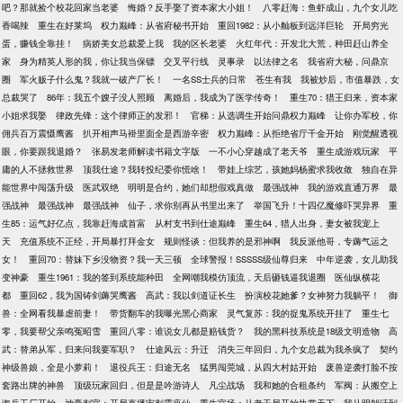
吧？那就捡个校花回家当老婆
悔婚？反手娶了资本家大小姐！
八零赶海：鱼虾成山，九个女儿吃
香喝辣
重生在好莱坞
权力巅峰：从省府秘书开始
重回1982：从小舢板到远洋巨轮
开局穷光
蛋，赚钱全靠挂！
病娇美女总裁爱上我
我的区长老婆
火红年代：开发北大荒，种田赶山养全
家
身为精英人形的我，你让我当保镖
交叉平行线
灵事录
以法律之名
我省府大秘，问鼎京
圈
军火贩子什么鬼？我就一破产厂长！
一名SS士兵的日常
苍生有我
我被炒后，市值暴跌，女
总裁哭了
86年：我五个嫂子没人照顾
离婚后，我成为了医学传奇！
重生70：猎王归来，资本家
小姐求我娶
律政先锋：这个律师正的发邪！
官梯：从选调生开始问鼎权力巅峰
让你办军校，你
佣兵百万震慑鹰酱
扒开相声马褂里面全是西游辛密
权力巅峰：从拒绝省厅千金开始
刚觉醒透视
眼，你要跟我退婚？
张易发老师解读书籍文字版
一不小心穿越成了老天爷
重生成游戏玩家
平
庸的人不拯救世界
顶我仕途？我转投纪委你慌啥！
带娃上综艺，孩她妈杨蜜求我收敛
独自在异
能世界中闯荡升级
医武双绝
明明是合约，她们却想假戏真做
最强战神
我的游戏直通万界
最
强战神
最强战神
最强战神
仙子，求你别再从书里出来了
举国飞升！十四亿魔修吓哭异界
重
生85：运气好亿点，我靠赶海成首富
从村支书到仕途巅峰
重生64，猎人出身，妻女被我宠上
天
充值系统不正经，开局暴打拜金女
规则怪谈：但我养的是邪神啊
我反派他哥，专薅气运之
女！
重回70：替妹下乡没物资？我一天三顿
全球警报！SSSSS级仙尊归来
中年逆袭，女儿助我
变神豪
重生1961：我的签到系统能种田
全网嘲我模仿顶流，天后砸钱逼我退圈
医仙纵横花
都
重回62，我为国铸剑薅哭鹰酱
高武：我以剑道证长生
扮演校花她爹？女神努力我躺平！
御
兽：全网看我暴虐前妻！
带货翻车的我曝光黑心商家
灵气复苏：我的捉鬼系统开挂了
重生七
零，我要帮父亲鸣冤昭雪
重回八零：谁说女儿都是赔钱货？
我的黑科技系统是18级文明造物
高
武：替弟从军，归来问我要军职？
仕途风云：升迁
消失三年回归，九个女总裁为我杀疯了
契约
神级兽娘，全是小萝莉！
退役兵王：归途无名
猛男闯莞城，从四大村姑开始
废兽逆袭打脸不按
套路出牌的神兽
顶级玩家回归，但是是吟游诗人
凡尘战场
我和她的合租条约
军阀：从搬空上