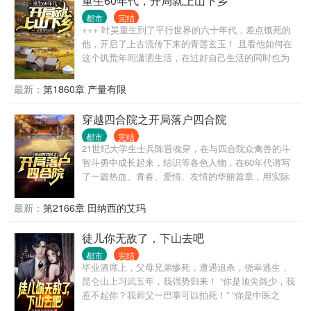
重生60年代，开局就上山下乡
都市
完结
+++ 叶昊重生到了平行世界的六十年代，差点饿死的
他，开启了上古流传下来的青莲玄玉！ 且看他如何在
这个饥荒年间潇洒生活，在过好自己生活的同时也为
这个百废待兴的国家出一份自己的力！ （想看主角独
狼，挨饿，没有人情世故，请划走，本书不适合。穿
最新：
第1860章 产量有限
越回去不是挨饿的，也不是让主角玩单机）
穿越四合院之开局落户四合院
都市
完结
21世纪大学生士兵陈晋魂穿，在与四合院众禽兽的斗
智斗勇中成长起来，结识等各色人物，在60年代谱写
了一篇热血、青春、爱情、友情的华丽篇章，用实际
行动为自己、为朋友、为爱人、为国家走出了自己的
路。
最新：
第2166章 田纳西的艾玛
徒儿你无敌了，下山去吧
都市
完结
毕业酒席上，父母兄弟惨死，遭遇追杀，侥幸逃生，
昆仑山上习武五年，我强势归来！ “你是顶尖阔少，我
惹不起你？我师父一巴掌可以拍死！” “你是中医之
王？我师父乃鬼门传人，十三针定天下人生死！” “你