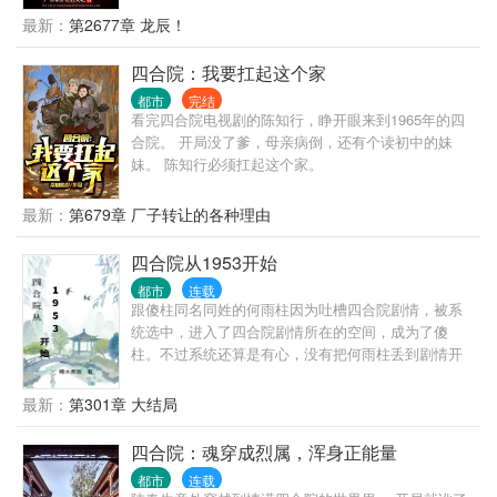
是宗师武者，一人之下，万人之上？我师父坐镇昆
最新：
第2677章 龙辰！
仑，天下宗师来拜！” “你是江南王，权倾天下？我师
父曾为帝师，是你上司的上司！” “你亿万家产，左右
四合院：我要扛起这个家
世界金融走向？我师父掌控印钞机，你的钱是他发行
都市
完结
的！” 这样的无敌师傅，叶北辰有99个。
看完四合院电视剧的陈知行，睁开眼来到1965年的四
合院。 开局没了爹，母亲病倒，还有个读初中的妹
妹。 陈知行必须扛起这个家。
最新：
第679章 厂子转让的各种理由
四合院从1953开始
都市
连载
跟傻柱同名同姓的何雨柱因为吐槽四合院剧情，被系
统选中，进入了四合院剧情所在的空间，成为了傻
柱。不过系统还算是有心，没有把何雨柱丢到剧情开
始的时候，而是把何雨柱丢到了何大清跟白寡妇跑路
前。 既然来了，既然有系统，我这个何雨柱这辈子不
最新：
第301章 大结局
再被忽悠，不再当舔狗。活出自己，活出潇洒。
四合院：魂穿成烈属，浑身正能量
都市
连载