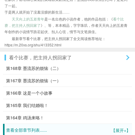
了一起。
于是两人就开始了没羞没臊的新生活……
天天向上的五差青年
是一名出色的小说作者，他的作品包括：《
看个比
赛，把主持人拐回家了
》、等，本本精品，字字珠玑，作者天天向上的五差青
年创作的小说情节跌宕起伏、扣人心弦，情节与文笔俱佳。
最新章节看个比赛，把主持人拐回家了全文阅读推荐地址：
https://m.20xs.org/shu/413352.html
看个比赛，把主持人拐回家了
第168章 墨流苏的烦恼（二）
第167章 墨流苏的烦恼（一）
第166章 这是一个小故事
第165章 我们结婚啦！
第164章 鸡汤来咯！
查看全部章节列表......
【展开+】