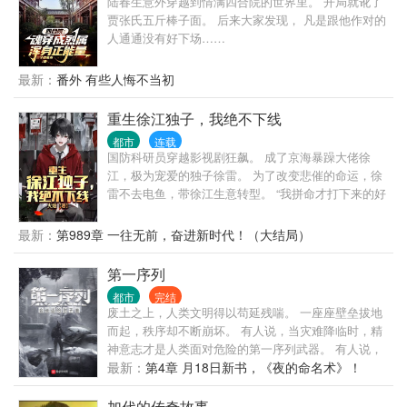
陆春生意外穿越到情满四合院的世界里。 开局就讹了
贾张氏五斤棒子面。 后来大家发现， 凡是跟他作对的
人通通没有好下场……
最新：
番外 有些人悔不当初
重生徐江独子，我绝不下线
都市
连载
国防科研员穿越影视剧狂飙。 成了京海暴躁大佬徐
江，极为宠爱的独子徐雷。 为了改变悲催的命运，徐
雷不去电鱼，带徐江生意转型。 “我拼命才打下来的好
生意，能日进斗金，为什么要转型去开网吧？” “儿
子，为什么要让白金瀚的美女们，去唱歌拍电影？一
最新：
第989章 一往无前，奋进新时代！（大结局）
首歌卖彩铃真能赚上亿？” “高启盛卖小灵通都赚翻
了，为什么你投资研制的手机电脑还没动静？光刻机
第一序列
又是什么东西？” “搞火箭、放卫星、造飞机，高超音
都市
完结
速导弹，察打一体无人机……你到底还有多少高科技
废土之上，人类文明得以苟延残喘。 一座座壁垒拔地
武器瞒着我？” …… 穿越而来的徐雷立志成为科技大
而起，秩序却不断崩坏。 有人说，当灾难降临时，精
佬，带着徐江一路狂飙……
神意志才是人类面对危险的第一序列武器。 有人说，
不要让时代的悲哀，成为你的悲哀。 有人说，我要让
最新：
第4章 月18日新书，《夜的命名术》！
我的悲哀，成为这个时代的悲哀。 这次是一个新的故
事。 浩劫余生，终见光明。
加代的传奇故事