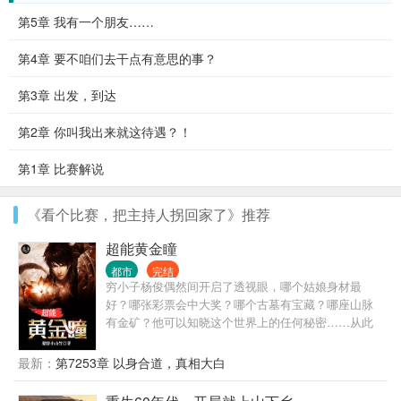
第5章 我有一个朋友……
第4章 要不咱们去干点有意思的事？
第3章 出发，到达
第2章 你叫我出来就这待遇？！
第1章 比赛解说
《看个比赛，把主持人拐回家了》推荐
超能黄金瞳
都市
完结
穷小子杨俊偶然间开启了透视眼，哪个姑娘身材最
好？哪张彩票会中大奖？哪个古墓有宝藏？哪座山脉
有金矿？他可以知晓这个世界上的任何秘密……从此
过上了醒掌天下权，醉卧美人膝的风流潇洒人生。
最新：
第7253章 以身合道，真相大白