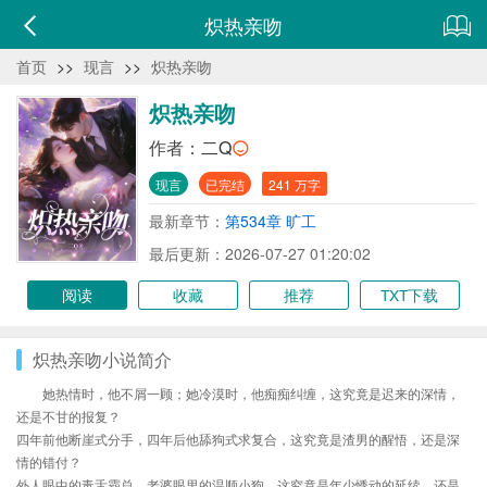
炽热亲吻
首页
>>
现言
>>
炽热亲吻
炽热亲吻
作者：
二Q
现言
已完结
241 万字
最新章节：
第534章 旷工
最后更新：2026-07-27 01:20:02
阅读
收藏
推荐
TXT下载
炽热亲吻小说简介
她热情时，他不屑一顾；她冷漠时，他痴痴纠缠，这究竟是迟来的深情，
还是不甘的报复？
四年前他断崖式分手，四年后他舔狗式求复合，这究竟是渣男的醒悟，还是深
情的错付？
外人眼中的毒舌霸总，老婆眼里的温顺小狗，这究竟是年少悸动的延续，还是