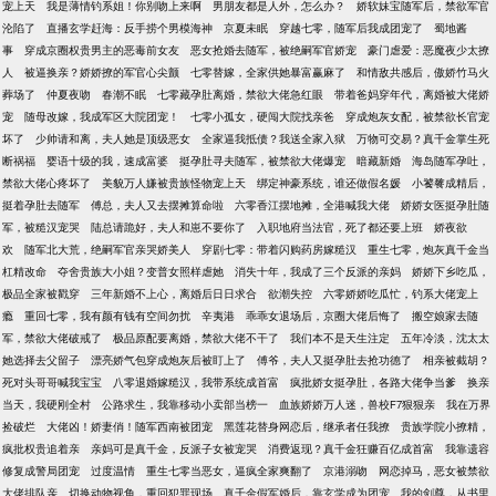
宠上天
我是薄情钓系姐！你别吻上来啊
男朋友都是人外，怎么办？
娇软妹宝随军后，禁欲军官
哥，天天跑来医院送花要送钻戒。 更别说一堆说亲的
沦陷了
直播玄学赶海：反手捞个男模海神
京夏未眠
穿越七零，随军后我成团宠了
蜀地酱
早踏破了老谢家的大门……
事
穿成京圈权贵男主的恶毒前女友
恶女抢婚去随军，被绝嗣军官娇宠
豪门虐爱：恶魔夜少太撩
人
被逼换亲？娇娇撩的军官心尖颤
七零替嫁，全家供她暴富赢麻了
和情敌共感后，傲娇竹马火
葬场了
仲夏夜吻
春潮不眠
七零藏孕肚离婚，禁欲大佬急红眼
带着爸妈穿年代，离婚被大佬娇
宠
随母改嫁，我成军区大院团宠！
七零小孤女，硬闯大院找亲爸
穿成炮灰女配，被禁欲长官宠
坏了
少帅请和离，夫人她是顶级恶女
全家逼我抵债？我送全家入狱
万物可交易？真千金掌生死
断祸福
婴语十级的我，速成富婆
挺孕肚寻夫随军，被禁欲大佬爆宠
暗藏新婚
海岛随军孕吐，
禁欲大佬心疼坏了
美貌万人嫌被贵族怪物宠上天
绑定神豪系统，谁还做假名媛
小饕餮成精后，
挺着孕肚去随军
傅总，夫人又去摆摊算命啦
六零香江摆地摊，全港喊我大佬
娇娇女医挺孕肚随
军，被糙汉宠哭
陆总请跪好，夫人和崽不要你了
入职地府当法官，死了都还要上班
娇夜欲
欢
随军北大荒，绝嗣军官亲哭娇美人
穿剧七零：带着闪购药房嫁糙汉
重生七零，炮灰真千金当
杠精改命
夺舍贵族大小姐？变普女照样虐她
消失十年，我成了三个反派的亲妈
娇娇下乡吃瓜，
极品全家被戳穿
三年新婚不上心，离婚后日日求合
欲潮失控
六零娇娇吃瓜忙，钓系大佬宠上
瘾
重回七零，我有颜有钱有空间勿扰
辛夷港
乖乖女退场后，京圈大佬后悔了
搬空娘家去随
军，禁欲大佬破戒了
极品原配要离婚，禁欲大佬不干了
我们本不是天生注定
五年冷淡，沈太太
她选择去父留子
漂亮娇气包穿成炮灰后被盯上了
傅爷，夫人又挺孕肚去抢功德了
相亲被截胡？
死对头哥哥喊我宝宝
八零退婚嫁糙汉，我带系统成首富
疯批娇女挺孕肚，各路大佬争当爹
换亲
当天，我硬刚全村
公路求生，我靠移动小卖部当榜一
血族娇娇万人迷，兽校F7狠狠亲
我在万界
捡破烂
大佬凶！娇妻俏！随军西南被团宠
黑莲花替身网恋后，继承者任我撩
贵族学院小撩精，
疯批权贵追着亲
亲妈可是真千金，反派子女被宠哭
消费返现？真千金狂赚百亿成首富
我靠遗容
修复成警局团宠
过度温情
重生七零当恶女，逼疯全家爽翻了
京港溺吻
网恋掉马，恶女被禁欲
大佬排队亲
切换动物视角，重回犯罪现场
真千金假军婚后，靠玄学成为团宠
我的剑尊，从书里