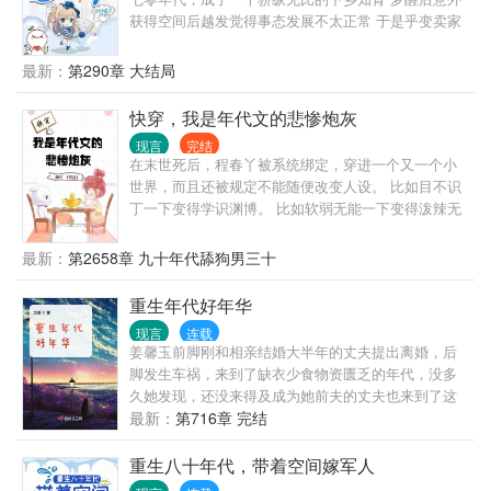
获得空间后越发觉得事态发展不太正常 于是乎变卖家
产囤物资 本想在70年代大玩特玩，挣个小钱，做条咸
鱼 哪知刚到村子便被村里的糙汉子盯上....自此似乎不
最新：
第290章 大结局
管她在哪里都能在周围看到他的身影
快穿，我是年代文的悲惨炮灰
现言
完结
在末世死后，程春丫被系统绑定，穿进一个又一个小
世界，而且还被规定不能随便改变人设。 比如目不识
丁一下变得学识渊博。 比如软弱无能一下变得泼辣无
比。 程春丫：这就有点太影响她的发挥了。 毕竟她每
次穿的人物都有点惨。 什么渣男，什么极品家人，那
最新：
第2658章 九十年代舔狗男三十
可真是要什么有什么。 没有更渣更极品的，只有最渣
最极品的。 唉！幸亏她有隐身异能，不然还真难搞。
重生年代好年华
七十年代悲惨人物 六年代不甘人物 五十年代悲剧人物
现言
连载
七十年代女知青 精神出轨的丈夫 六十年代的养女 冷
姜馨玉前脚刚和相亲结婚大半年的丈夫提出离婚，后
暴力丈夫 知青丈夫 上门女婿 愚孝男 恶婆婆 圣母病女
脚发生车祸，来到了缺衣少食物资匮乏的年代，没多
儿 七十年代冤大种 青梅抵不过天降
久她发现，还没来得及成为她前夫的丈夫也来到了这
个年代…
最新：
第716章 完结
重生八十年代，带着空间嫁军人