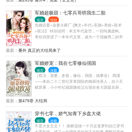
京不爱林语熙，离婚是板上钉钉的事，只等离婚就会
跟青梅竹马的前女友复合。 可后来，迟迟没等到他离
军婚超极甜：七零兵哥哄我生二胎
婚，倒是被人撞见， 一身矜贵高不可攀的周二公子，
现言
完结
在一个女人面前低头下跪，抵着她手指，哑声哀
先婚后爱+追妻火葬厂 [爽文+年代+军婚+养娃+医术
求：“林语熙，你能不能再爱我一次？”
+双洁】 特别说明：本文年代架空，一切纯属虚构。
李欣玥穿进了一本年代文里，成为一个强嫁男二的早
死妻。 白富美成了军嫂，却也是一个五年来男人不闻
不问的女人，还有一个极品婆家。 正斗渣时，没想
最新：
番外 真正的大结局来了
到，男二突然回来了！ 回来跟她离婚？ 李欣玥很乐
意。 本姑娘上得厅堂下得厨房，医术高超能救命，高
军婚娇宠：我在七零修仙强国
考场上拿第一！ 她不是原主，她不当接盘侠！ 不离的
现言
连载
就是汪！ 有一天，陈屹恒小盆友好奇的问：“爸爸，你
［双洁，宠妻，多胎，修仙，强国，搞事业］ 闻溪
什么时候和妈妈离婚呀，隔壁的叔叔比你长得帅！” 陈
——来自二十二世纪享誉国际的御厨传承人，自小天
铭川脸一黑：“龟儿子，我才是你亲老子！” 陈屹恒一
赋异禀，小小年纪就跟随祖父出现在各大国宴后厨，
脸同情的看着陈铭川：“爸爸，你不离婚就得当汪啊！”
却因为研制一道美食，而劳累过度嘎了…… 闻溪——
陈铭川：“……” ——这儿子一定不是亲生的！ ‘汪汪
来自平行时空的龙国，正处于历史上特殊的十年，原
最新：
第479章 大结局
汪’，不知哪一天起，没养狗的陈家，天天听到狗叫
本下乡做了知青的她某天收到一封家书，得知全家被
声……
下放，她一个恍惚丢了小命。 二十二世纪的闻溪穿越
穿书七零，娇气知青下乡盘大佬
到七零年代，意外得到一个红包群系统，看她如何在
现言
连载
这个特殊年代混的风生水起，事业爱情双丰收！
不是大女主文！！ 南桥连续一个月反复梦到自己穿书
七零年代，成了一个骄纵无比的下乡知青 梦醒后意外