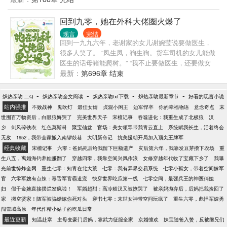
圣手、古筝大师、服装设计鼻祖...... 谁知道便宜未婚
的军嫂在雪域高原如何把日子过的红红火火。
夫却搂腰轻言：“那宝宝养我好不好？” 沈娅宁红着脸
回到九零，她在外科大佬圈火爆了
笑骂：“滚——”
现言
完结
回到一九九六年，老谢家的女儿谢婉莹说要做医生，
很多人笑了。 “凤生凤，狗生狗。货车司机的女儿能做
医生的话母猪能爬树。” “我不止要做医生，还要做女
心胸外科医生。”谢婉莹说。 这句话更加激起了医生圈
最新：
第696章 结束
里的千层浪。 当医生的亲戚疯狂讽刺她:“你知道医学
生的录取分数线有多高吗，你能考得上？” “国内真正
-
-
-
-
炽热亲吻 二Q
炽热亲吻全文阅读
炽热亲吻txt下载
炽热亲吻最新章节
好看的现言小说
主刀的女心胸外科医生是零，你以为你是谁！” 一帮人
站内强推
不败战神
鬼吹灯
最佳女婿
贞观小闲王
边军悍卒
你的幸福物语
意念奇点
末
纷纷围嘲：“估计只能考上三流医学院，在小县城做个
世囤百万物资后，白眼狼悔哭了
完美世界天子
宋檀记事
吞噬进化：我重生成了北极狼
汉
卫生员，未来能嫁成什么样，可想而知。” 高考结束，
乡
剑风碎铁衣
红色莫斯科
聚宝仙盆
官场：美女领导带我青云直上
系统赋我长生，活着终会
谢婉莹以全省理科状元成绩进入全国外科第一班，进
无敌
1952，我带全家搬入南锣鼓巷
大明新命记
抗美援朝开局加入顶尖王牌军
入首都圈顶流医院从实习生开始被外科主任们争抢。
经典收藏
宋檀记事
六零：爸妈死后给我留下巨额遗产
灾后第六年，我靠发豆芽攒下农场
重
“谢婉莹同学，到我们消化外吧。” “不，一定要到我们
生八五，离婚海钓养娃赚翻了
穿越四零，我靠空间兴风作浪
女修穿越年代收了宝藏下乡了
我曝
泌尿外——” “小儿外科就缺谢婉莹同学这样的女医
光前世惊炸全网
重生七零：知青在北大荒
七零：我有异界交易系统
七零小孤女，带着空间嫁军
生。” 亲戚圈朋友圈：…… 此时谢婉莹独立完成全国
官
六零军嫂有点辣：毒舌军官霸道宠
快穿世界吃瓜第一线
七零空间，最强兵王的神医俏媳
最小年纪法洛四联症手术，代表国内心胸外科协会参
妇
假千金她直接摆烂发疯啦！
军婚超甜：高冷糙汉又被撩哭了
被亲妈抛弃后，后妈把我捡回了
加国际医学论坛，发表全球第一例微创心脏瓣膜修复
家
搬空婆家！随军被骗婚嫁你死对头
穿书七零：末世女神带空间玩疯了
重生六零，彪悍军嫂勇
术，是女性外科领域名副其实的第一刀！ 至于众人“担
闯雪域高原
年代作精小姑子的吃瓜日常
忧”的她的婚嫁问题： 海归派师兄是首都圈里的抢手单
最近更新
知温赴寒
主母变豪门后妈，靠武力征服全家
京婚缠欢
妹宝随爸入赘，反被继兄们
身汉，把qq头像换成了谢师妹。 年轻老总是个美帅