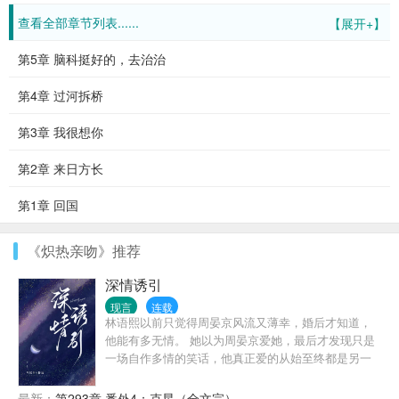
查看全部章节列表......
【展开+】
第5章 脑科挺好的，去治治
第4章 过河拆桥
第3章 我很想你
第2章 来日方长
第1章 回国
《炽热亲吻》推荐
深情诱引
现言
连载
林语熙以前只觉得周晏京风流又薄幸，婚后才知道，
他能有多无情。 她以为周晏京爱她，最后才发现只是
一场自作多情的笑话，他真正爱的从始至终都是另一
个人。 三年协议期满，她留下婚戒，搬出婚房，在离
婚协议上签好名字，不作纠缠。 * 所有人都以为周晏
最新：
第293章 番外4：克星（全文完）