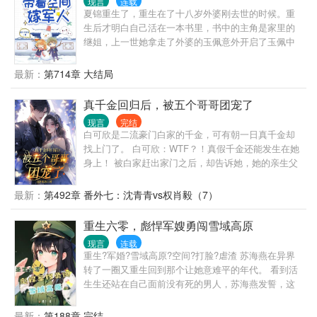
现言
连载
夏锦重生了，重生在了十八岁外婆刚去世的时候。重
生后才明白自己活在一本书里，书中的主角是家里的
继姐，上一世她拿走了外婆的玉佩意外开启了玉佩中
的空间，也正是这个玉佩造成了自己的惨死。好在重
生到了继姐跟自己所要玉佩的前一天，夏锦想这一世
最新：
第714章 大结局
她不会再软弱，一定要让她们付出代价。于是夏锦利
用空间在这个经济刚刚开始发展的八十年代开食肆、
真千金回归后，被五个哥哥团宠了
办工厂，顺便斗斗极品家人。不过谁能告诉她不过就
现言
完结
是路边随手救个人，为什么醒来之后怎么甩也甩不掉
白可欣是二流豪门白家的千金，可有朝一日真千金却
啊。
找上门了。 白可欣：WTF？！真假千金还能发生在她
身上！ 被白家赶出家门之后，却告诉她，她的亲生父
亲是Y洲的首富？！ 爸爸妈妈把她当成了宝宝，五个
哥哥把她当成团宠。 家里还有个养女姐姐？ 改名沈娅
最新：
第492章 番外七：沈青青vs权肖毅（7）
宁之后，难道是要在家里上演鸠占鹊巢，白莲花那一
套吗？ 可是她发现，养女姐姐好像不一样，对她很崇
重生六零，彪悍军嫂勇闯雪域高原
拜？ 那怎么办呢，这么可爱的姐姐，身为妹妹的她当
现言
连载
然要宠着了。 只是白家知道她的真实身份之后，却舔
重生?军婚?雪域高原?空间?打脸?虐渣 苏海燕在异界
着脸要求她给赡养费？ 呵呵，既然这样，那就别怪本
转了一圈又重生回到那个让她意难平的年代。 看到活
小姐把你做的腌臜事都抖露出来了。 就在她美滋滋享
生生还站在自己面前没有死的男人，苏海燕发誓，这
受新家生活的时候，突然上门了一个便宜未婚夫，说
一辈子再难她都要和这个男人一起走下去。 雪域高原
养我一辈子？ 可是....她什么都会啊，国画大师、鬼医
戍边垦荒，狼群里救人，边境线上生死时速，看彪悍
最新：
第188章 完结