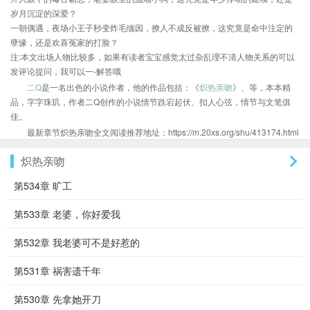
岁月沉淀的深爱？
一朝偶遇，夜场小王子秒变炸毛缅因，撩人不成反被撩，这究竟是命中注定的
孽缘，还是欢喜冤家的打脸？
注:本文出场人物比较多，如果有读者宝宝感觉太过杂乱理不清人物关系的可以
发评论提问，我可以一-解答哦
二Q
是一名出色的小说作者，他的作品包括：《
炽热亲吻
》、等，本本精
品，字字珠玑，作者二Q创作的小说情节跌宕起伏、扣人心弦，情节与文笔俱
佳。
最新章节炽热亲吻全文阅读推荐地址：https://m.20xs.org/shu/413174.html
炽热亲吻
第534章 旷工
第533章 老婆，你好爱我
第532章 我老婆可不是好惹的
第531章 祸害遗千年
第530章 先拿她开刀