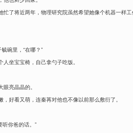
她忙了将近两年，物理研究院虽然希望她像个机器一样工
。
毓碗里，“在哪？”
个人坐宝宝椅，自己拿勺子吃饭。
大眼亮晶晶的。
嫩，好看又萌，连秦苒对他也不像以前那么敷衍了。
要听你爸的话。”