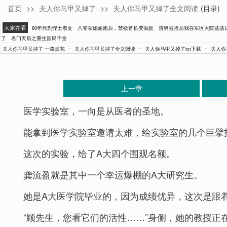
首页
>>
夫人你马甲又掉了
>>
夫人你马甲又掉了全文阅读
(目录)
一路烦花
大家在看
80年代剽悍土着女
八零军媳偷跑后，禁欲首长变疯批
渣男被抢后我在军区大院蒸蒸
了
名门天后之重生国民千金
-
-
-
夫人你马甲又掉了 一路烦花
夫人你马甲又掉了全文阅读
夫人你马甲又掉了txt下载
夫人你
上一章
医学实验室，一向是从医者的圣地。
能拿到医学实验室邀请太难，给实验室的几个巨擘
这次的实验，给了A大四个围观名额。
龚流盈就是其中一个幸运爆棚的A大研究生。
她是A大医学院毕业的，因为成绩优异，这次是跟
“顾先生，您看它们的活性……”身侧，她的教授正