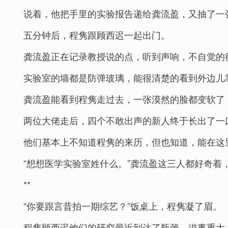
说着，他把手里的实验报告递给龚流盈，又抽了一
五分钟后，程隽跟顾西迟一起出门。
龚流盈正在记录教授说的点，听到声响，不自觉的
实验室的墙都是防弹玻璃，能很清楚的看到外边儿
龚流盈能看到程隽走过去，一张漠然的脸都变软了
两位大佬走后，四个不敢出声的新人终于长出了一
他们基本上不知道程隽的来历，但也知道，能在这
“想想医学实验室姓什么。”龚流盈这三人都好奇着
**
“你要跟言昔拍一期综艺？”饭桌上，程隽凝了眉。
程隽顾西迟他们的研究最近到达了瓶颈，滋事重大