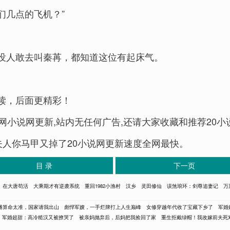
们几点的飞机？”
没人敢去叫秦苒，都知道这位有起床气。
读，后面更精彩！
网小说网更新,站内无任何广告,还请大家收藏和推荐20小
g)夫人你马甲又掉了20小说网更新速度全网最快。
目 录
下一页
在大唐苟活
大乘期才有逆袭系统
重回1982小渔村
汉乡
灵田修仙
误煞琅环：剑尊追妻记
万
播算命太准，国家请我出山
彪悍军嫂，一手烂牌打上人生巅峰
女修穿越年代收了宝藏下乡了
军婚
军婚超甜：高冷糙汉又被撩哭了
被亲妈抛弃后，后妈把我捡回了家
重生拒戴绿帽！我改嫁前夫死