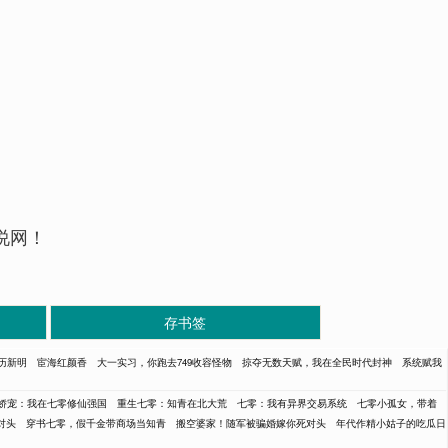
说网！
存书签
历新明
宦海红颜香
大一实习，你跑去749收容怪物
掠夺无数天赋，我在全民时代封神
系统赋我
娇宠：我在七零修仙强国
重生七零：知青在北大荒
七零：我有异界交易系统
七零小孤女，带着
对头
穿书七零，假千金带商场当知青
搬空婆家！随军被骗婚嫁你死对头
年代作精小姑子的吃瓜日