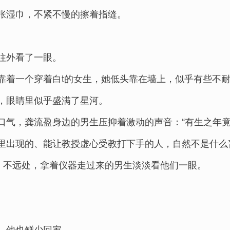
张湿巾，不紧不慢的擦着指缝。
往外看了一眼。
靠着一个穿着白t的女生，她低头靠在墙上，似乎有些不
，眼睛里似乎盛满了星河。
口气，龚流盈身边的男生压抑着激动的声音：“有生之年竟
里出现的、能让教授虚心受教打下手的人，自然不是什么普
，不远处，拿着仪器走过来的男生淡淡看他们一眼。
，他也鲜少回家。