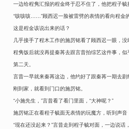
一边给程隽汇报的程金终于忍不住了，他把程子毓抱
“咳咳咳……”顾西迟一脸被雷劈的表情的看向程金
这是程金该说出来的话？
几乎接手了程木工作的施厉铭看了顾西迟一眼，没
程隽饭后就没再提秦苒去跟言昔拍综艺这件事，似
第二天。
言昔一早就来秦苒这边，他约好了跟秦苒一期去剧
刚到家，就看到门口的施厉铭。
“小施先生，”言昔看了看门里面，“大神呢？”
施厉铭正在看程子毓面无表情的玩魔方，听到声音，
“现在还没起来？”言昔走到程子毓对面，一边说话