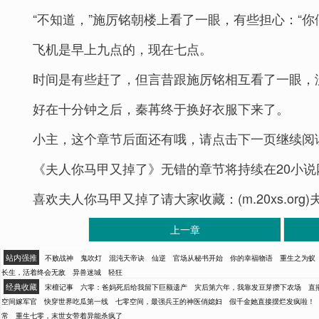
“不知道，”施厉铭朝楼上看了一眼，有些担心：“你
飞机是早上九点的，现在七点。
时间是有些赶了，但言昔跟施厉铭相互看了一眼，
好在十分钟之后，秦苒终于换好衣服下来了。
小主，这个章节后面还有哦，请点击下一页继续阅
《夫人你马甲又掉了》无错的章节将持续在20小说
喜欢夫人你马甲又掉了请大家收藏：(m.20xs.or
上一章
站内强推
不败战神
鬼吹灯
混沌天帝诀
仙逆
官场从秘书开始
你的幸福物语
重生之为蚁
长生，活着终会无敌
异兽迷城
轻狂
经典收藏
宋檀记事
六零：爸妈死后给我留下巨额遗产
灾后第六年，我靠发豆芽攒下农场
直
空间嫁军官
快穿世界吃瓜第一线
七零空间，最强兵王的神医俏媳妇
假千金她直接摆烂发疯啦！
常
重生七零，末世女带着异能杀疯了