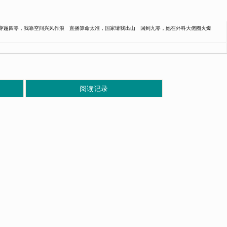
穿越四零，我靠空间兴风作浪
直播算命太准，国家请我出山
回到九零，她在外科大佬圈火爆
阅读记录