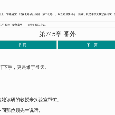
日上
军婚娇宠：我在七零修仙强国
穿书七零：开局送走渣爹继母
快穿，我是年代文的悲惨炮灰
-
马甲又掉了最新章节
好看的现言小说
第745章 番外
书 页
下一页
打下手，更是难于登天。
着她读研的教授来实验室帮忙。
在同那位顾先生说话。