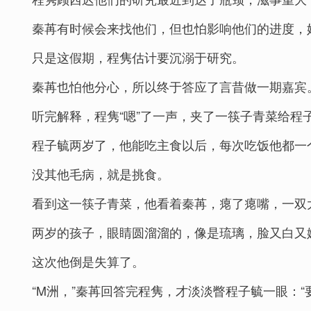
秦苒有时候会来找他们，但也怕影响他们的进度，
只是这假期，程隽估计要沉溺于研究。
秦苒也怕他分心，所以终于答应了言昔做一期嘉宾
听完解释，程隽“嗯”了一声，夹了一筷子青菜给程子
程子毓两岁了，他能吃主食以后，每次吃饭他都一
没其他毛病，就是挑食。
看到这一筷子青菜，他看着秦苒，瘪了瘪嘴，一双
两岁的孩子，眼睛圆溜溜的，像是琉璃，脸又白又
这次他倒是失算了。
“M洲，”秦苒回答完程隽，才淡淡瞥程子毓一眼：“