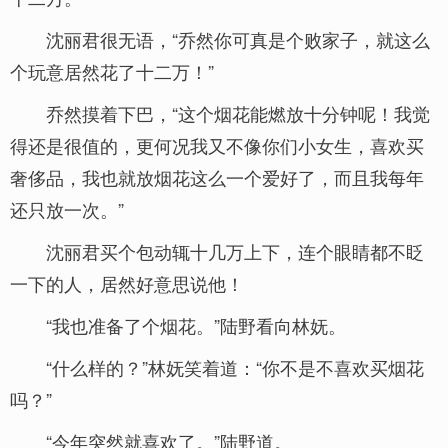
沈丽君很无语，“乔然你可真是个败家子，就这么
个玩意居然花了十二万！”
乔然摸着下巴，“这个烟花能燃放十分钟呢！我觉
得还是很值的，更何况我又不像你们小女生，喜欢买
奢侈品，我也就放烟花这么一个爱好了，而且我每年
还只放一次。”
沈丽君买个包动辄十几万上下，连个眼睛都不眨
一下的人，居然好意思说他！
“我也准备了个烟花。”陆野看向林妩。
“什么样的？”林妩笑着道：“你不是不喜欢买烟花
吗？”
“今年突然就喜欢了。”陆野道。