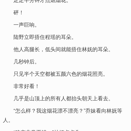
砰！
一声巨响。
陆野立即捂住程瑶的耳朵。
他人高腿长，低头间就能捂住林妩的耳朵。
几秒钟后。
只见半个天空都被五颜六色的烟花照亮。
非常好看！
几乎是山顶上的所有人都抬头朝天上看去。
“怎么样？我这烟花漂不漂亮？”乔妹看向林妩等
人。