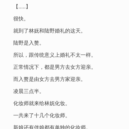
【.....】
很快。
就到了林妩和陆野婚礼的这天。
陆野是入赘。
所以，跟传统意义上婚礼不太一样。
正常情况下，都是男方去女方迎亲。
而入赘是由女方去男方家迎亲。
凌晨三点半。
化妆师就来给林妩化妆。
一共来了十几个化妆师。
新娘还有伴娘都有单独的化妆师。