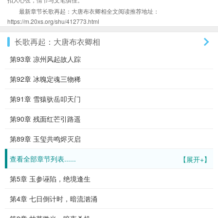
最新章节长歌再起：大唐布衣卿相全文阅读推荐地址：
https://m.20xs.org/shu/412773.html
长歌再起：大唐布衣卿相
第93章 凉州风起故人踪
第92章 冰魄定魂三物稀
第91章 雪猿驮岳叩天门
第90章 残面红芒引路遥
第89章 玉玺共鸣烬灭启
查看全部章节列表......
【展开+】
第5章 玉参诬陷，绝境逢生
第4章 七日倒计时，暗流汹涌