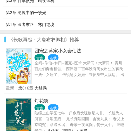
第3章 甘草微光，暗夜杀机
第2章 绝境中的一缕光
第1章 医者末路，寒门绝境
《长歌再起：大唐布衣卿相》推荐
团宠之蒋家小女会仙法
古言
连载
空间+修仙+种田+团宠+医术 大新闻！大新闻！ 青州
百姓们奔走相告。 西津渡二百年没有闺女出生的蒋氏
一族生女娃了。 传说这女娃娃生来便身带大福运。 出
生当天，久旱的大地便天降甘霖。 出生几天，家里长
辈上山打猎，捡到大灵芝，解了家里的燃眉之急。 出
最新：
第316章 大结局
生半年，父亲金榜题名被钦点为探花，光宗耀祖。为
官后，更是在小乖宝的护佑下，先后种出亩产数千斤
灯花笑
的高产新粮种，轰动天下。一路顺风顺水，步步高
古言
连载
升。 众勋贵大佬看着在帝王面前，不着痕迹给亲爹邀
陆瞳上山学医七年，归乡后发现物是人非。 长姐为人
功捞好处的蒋禹清，再看看自家那群只会争风吃醋的
所害，香消玉殒， 兄长身陷囹圄，含冤九泉； 老父上
嫡女庶女，羡慕的眼泪从嘴角流下来。 躺赢的蒋爹弱
京鸣冤，路遇水祸， 母亲一夜疯癫，焚于火中。 陆瞳
弱的举手：我说真不是我教的，你们信吗？ 众大佬：
收拾收拾医箱，杀上京洲。 欠债还钱，杀人偿命！ 若
最新：
番外五（裴曈）：画像