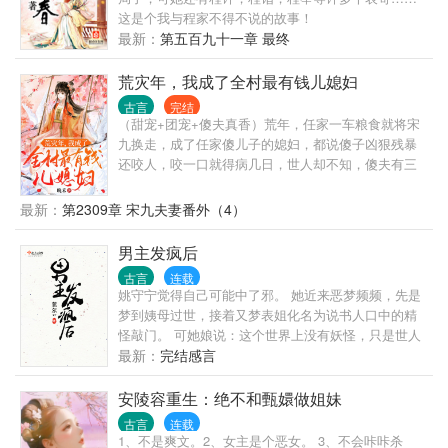
伤。” 见过皇帝保护暗卫的吗！那要暗卫做什么！ 职
这是个我与程家不得不说的故事！
业自尊心稀碎—— “北国叛乱，我要做将军。” “好，许
最新：
第五百九十一章 最终
你千军万马，但要为朕完璧而归。” 一边罚一边心疼落
泪的冰山皇帝+由受转攻的暗卫。 系统：宿主的任务
荒灾年，我成了全村最有钱儿媳妇
已经完成，可以回现代世界升官发财娶老婆了。 凌
漠：他为我掉这么多泪，我还他一生一世——
古言
完结
（甜宠+团宠+傻夫真香）荒年，任家一车粮食就将宋
九换走，成了任家傻儿子的媳妇，都说傻子凶狠残暴
还咬人，咬一口就得病几日，世人却不知，傻夫有三
好：相貌好、身材好、体力更好。 锦鲤体质的宋九，
嫁到任家就成了团宠，好事一桩连一桩，任家生活也
最新：
第2309章 宋九夫妻番外（4）
越过越好。 只是她这个傻夫身份却变得不简单，亲生
父母来相认，爹不疼娘不爱？没关系，宋九护短疼丈
男主发疯后
夫。斗极品虐渣渣，带着傻夫发家致富，谁也别想欺
古言
连载
负他。 宋九：“荣长只有我能欺负。” 任荣长：“只有媳
姚守宁觉得自己可能中了邪。 她近来恶梦频频，先是
妇能欺负我，其他人都不准欺负我媳妇。”
梦到姨母过世，接着又梦表姐化名为说书人口中的精
怪敲门。 可她娘说：这个世界上没有妖怪，只是世人
愚昧，受传说蒙蔽。 只是下一刻，恶梦成真。 她看到
最新：
完结感言
表姐披麻戴孝，带着姨母的死讯而来，长相还与她梦
境之中一致； 她听到表姐的身体之中，还隐藏着另一
安陵容重生：绝不和甄嬛做姐妹
道对她恶意极大的声音。 貌美如花的少年救了她娘
古言
连载
后，被古怪的黑气钻入身体。 一切都与她娘说的完全
1、不是爽文。2、女主是个恶女。 3、不会咔咔杀