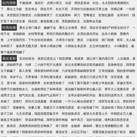
自己有多重要。
站内强推
不败战神
鬼吹灯
贞观小闲王
仙逆
我也是皇叔
封总，太太想跟你离婚很久
了
重生之为蚁
意念奇点
我在天牢，长生不死
开局作为实验体的万界之旅
宋檀记事
一剑君
临
末世囤百万物资后，白眼狼悔哭了
红色莫斯科
师刀
雪鹰领主
宦海红颜香
全球冰封：我
打造了末日安全屋
四合院：秦淮茹赖上我
系统赋我长生，活着终会无敌
经典收藏
重生之将门毒后
嫡嫁千金
重生之女将星
香归
我在长安做妇产科医生的日子
一
纸千金
首辅娇娘
女特警穿越，带四只萌娃炸翻古代
从漂在港综开始
边关小厨娘
墨燃丹
青
上午毁我丹田，下午在你坟前烧纸
大理寺小饭堂
楚后
小富则安
闺门荣婿
将军，夫人喊
你种田了
修真界无数天骄，唯有小师妹沙雕
小师妹生来反骨，女主掉坑她埋土
小O暴露后，被
整个修真界觊觎了
最近更新
皇后的容光
侯府忘恩负义？权臣撑腰，我虐渣
国公府丫鬟内卷日常
人在秦国，基
建，搞钱两手抓
为师
二小姐宁死不当通房
状元夫君攀高枝后我另嫁权臣
卖身救母后，我带废
太子躺赢了
寡人有冤
我靠签到种田兴家
六岁崽崽带着破碗穿异界
王爷别催婚，我的差评铺刚
开挂
来岁千山
万界食铺：开局红楼当孤女
奶娘娇软，权贵们只想父凭子贵
东宫宠妾
裁
玉
度今朝
崽崽铃铛通两界，全村逃荒有救了
冲喜丫鬟不圆房？病骨少爷急红眼
穿越灾荒年，
我带千亿物资救女儿
当咸鱼绑定了厨神系统
谁说她不能靠科举位极人臣
掌司大人宠妻实录
穿
成秀才之女
福气包出逃，全家的气运我夺了！
女帝从签到种田开始
重生回到选秀当天，安陵容
杀疯了
误青灯
穿到大汉搞基建
穿成奶娘，一不小心被全府娇宠了
清穿宫女要上位，禁欲四爷
沦陷了
错嫁春色
劝爹入赘，我被五个大佬继兄团宠
表小姐高嫁了吗
流放岭南？我在大唐搞菜
篮子工程
七天后穿越，我提前囤货躲灾年
和堂姐换亲后，被状元夫君宠上天
作精恶女万人嫌，
疯批王爷追妻忙
穿成农家悍媳，我带全家吃饱饭
袖中凤刃
说好当奶娘，谁料满京权贵皆发
狂
换亲后，肩祧两房的权臣后悔疯了
朱门画骨
金媒娇
嫁纨绔，重生主母掀翻国公府
厨
香
分家断亲？我靠签到系统种田致富
最强女官，从坊正开始！
强娶宿敌后他变成了娇夫
胭脂