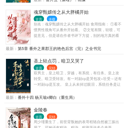
阿呸...... 眼看着小姑娘越来越出色，引的一众狂风浪
无判官，我为阎罗！ * 京中世宦家族接连出事， 殿前
蝶争相扑来，某太子彻底怒了，剑锋横扫之处，血流
司指挥使裴云暎暗中调查此事， 仁心医馆的医女成了
魂穿甄嬛传之从大胖橘开始
成河：孤养大的花，尔敢！
他的怀疑对象。 不过...... 没等他找到证据， 那姑娘先
古言
连载
对他动手了。 * 疯批医女x心机指挥使，日更，每天早
别名：魂穿甄嬛传之从大胖橘开始 食用指南： ①看不
上七点更新，请支持正版茶～
惯男性视角可从番外开始看。 ②文笔有限，轻喷，可
提意见，但是请在作者书评下方提，别的地方真的看
不到，谢谢。 ③第一个世界因为男主还未成长，相信
爱情，有自曝环节，不喜还请跳过。 「金手指强大每
最新：
第5章 番外之果郡王的艳色后宫（完）之全书完
个世界一个金手指＋男性向」 宋祁穿越了，成了剧中
的大胖橘。 嗯，年轻了，后宫还佳丽三千，宋祁表示
圣上轻点罚，暗卫又哭了
赚了，可后宫妃嫔接二连三的重生，让宋祁怀疑人
古言
完结
生…… 还好金手指够大，宋祁费死费活的当了那么多
双男主，皇上暗卫，穿越，有系统，有任务。皇上攻
年的打工人，成就了大好帝国。原本以为可以躺平
转受。暗卫受转攻。有一对副cp是哭包攻+壮受～还有
了，却不曾想……这仅仅是开始。 （最后，谢谢大家
一对副cp是互攻。 皇上从未掉过眼泪，系统任务是让
观看，简介无能，请看正文） 1.大胖橘?? 2.温实初??
皇上哭九十九次，以期拥有怜悯苍生之心。看此文请
3.年羹尧?? 4.安比槐?? 5.弘晖?? 6.狂徒与三阿哥?? 7.
勿带脑子，主打一个爽文，愉快恋爱，双向奔赴，甜
最新：
番外十四 杨天瑜x卿白（重生局）
五蛋弘昼?? 番外一：当宜修穿成沈眉庄?? 番外二：当
宠。前期有轻虐身，不虐心。全程甜宠～ 这是什么人
安陵容长得像柔则?? 番外三：宜修变成如懿?? 番外
间疾苦！林默欲哭无泪，刚刚升任大区总监的他在庆
金陵春
四：果郡王的艳色后宫?? 全书完结
功宴上就被电晕，醒过来竟然在皇帝苏景皓的榻上！
古言
完结
成了皇帝的暗卫！差点就成了男宠！ “我不要做男
周少瑾重生了，前世背叛她的表哥程辂自然被三振出
宠。” “好，升暗卫统领。” “我要出任务。” “好，不许受
局了，可她还有程许，程诣，程举等许多个表哥……