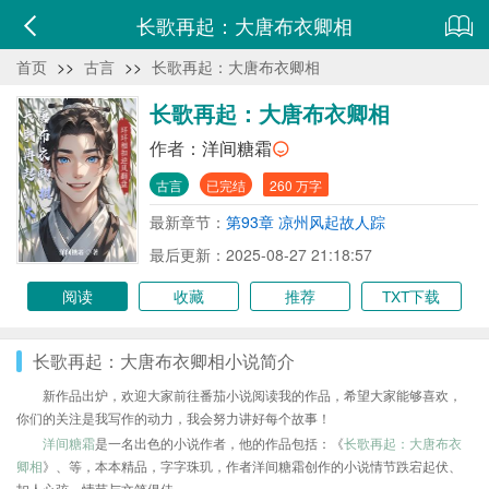
长歌再起：大唐布衣卿相
首页
>>
古言
>>
长歌再起：大唐布衣卿相
长歌再起：大唐布衣卿相
作者：
洋间糖霜
古言
已完结
260 万字
最新章节：
第93章 凉州风起故人踪
最后更新：2025-08-27 21:18:57
阅读
收藏
推荐
TXT下载
长歌再起：大唐布衣卿相小说简介
新作品出炉，欢迎大家前往番茄小说阅读我的作品，希望大家能够喜欢，
你们的关注是我写作的动力，我会努力讲好每个故事！
洋间糖霜
是一名出色的小说作者，他的作品包括：《
长歌再起：大唐布衣
卿相
》、等，本本精品，字字珠玑，作者洋间糖霜创作的小说情节跌宕起伏、
扣人心弦，情节与文笔俱佳。