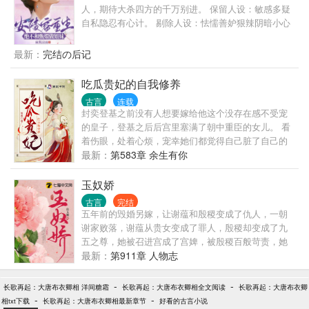
不一致。 就在这些事情发生后不久，姚守宁就听到了
人，期待大杀四方的千万别进。 保留人设：敏感多疑
长公主家的那位陆世子，突然发了疯的传闻。
自私隐忍有心计。 剔除人设：怯懦善妒狠辣阴暗小心
眼。 本人安陵容，不想重生，讨厌这个世界。 平等地
讨厌所有人；平等地不相信所谓爱情、所谓友情、所
最新：
完结の后记
谓亲情…… “皇上他竟然对我说，他对我是有真心的。
可笑，我安陵容只要荣华富贵。真心？皇上的真心一
吃瓜贵妃的自我修养
文不值！” 生娃屠龙去养老！我这一生原就是不直的！
古言
连载
封奕登基之前没有人想要嫁给他这个没存在感不受宠
的皇子，登基之后后宫里塞满了朝中重臣的女儿。 看
着伤眼，处着心烦，宠幸她们都觉得自己脏了自己的
龙体。 他决定选一个性子泼辣嚣张跋扈爱吃醋的女子
最新：
第583章 余生有你
进宫，替他将这些垃圾全都打进冷宫。 宋云昭穿到古
代十四年，一直猥琐发育，苟着度日，就等着剧情开
玉奴娇
启，然后化身嚣张跋扈泼辣善妒的恶女，等到落选好
古言
完结
挑一个夫婿逍遥快活的过日子。 后来，宋云昭看着对
五年前的毁婚另嫁，让谢蕴和殷稷变成了仇人，一朝
着她笑的十分宠溺的陛下说道：“昭昭，过来。” 宋云
谢家败落，谢蕴从贵女变成了罪人，殷稷却变成了九
昭只觉得大事不妙，脚底发凉，狗皇帝面带温柔眼神
五之尊，她被召进宫成了宫婢，被殷稷百般苛责，她
冰冷，分明是想拿她当刀使！
都一一忍下。 可萧宝宝的出现却让她的隐忍变成了笑
最新：
第911章 人物志
话，而对殷稷的真心也在殷稷的一次次偏颇中被消
磨，最终的一次误会，彻底磨灭了她的希望，任由自
-
-
长歌再起：大唐布衣卿相 洋间糖霜
长歌再起：大唐布衣卿相全文阅读
长歌再起：大唐布衣卿
己被毒药折磨濒死。 殷稷却在这时候才猛然发觉她对
-
-
相txt下载
长歌再起：大唐布衣卿相最新章节
好看的古言小说