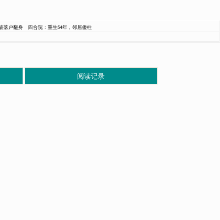
破落户翻身
四合院：重生54年，邻居傻柱
阅读记录