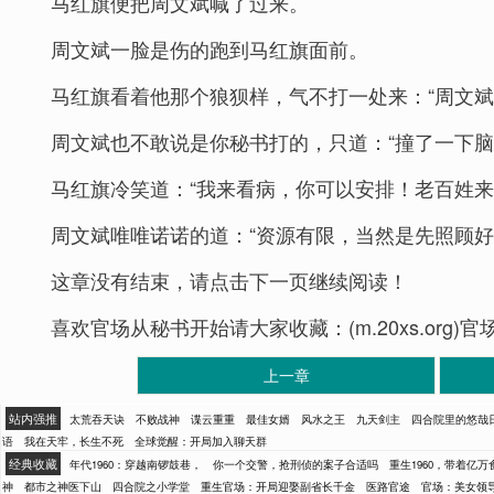
马红旗便把周文斌喊了过来。
周文斌一脸是伤的跑到马红旗面前。
马红旗看着他那个狼狈样，气不打一处来：“周文斌
周文斌也不敢说是你秘书打的，只道：“撞了一下
马红旗冷笑道：“我来看病，你可以安排！老百姓来
周文斌唯唯诺诺的道：“资源有限，当然是先照顾好
这章没有结束，请点击下一页继续阅读！
喜欢官场从秘书开始请大家收藏：(m.20xs.org
上一章
站内强推
太荒吞天诀
不败战神
谍云重重
最佳女婿
风水之王
九天剑主
四合院里的悠哉
语
我在天牢，长生不死
全球觉醒：开局加入聊天群
经典收藏
年代1960：穿越南锣鼓巷，
你一个交警，抢刑侦的案子合适吗
重生1960，带着亿
神
都市之神医下山
四合院之小学堂
重生官场：开局迎娶副省长千金
医路官途
官场：美女领