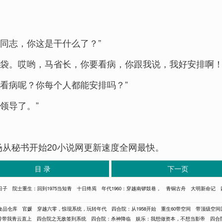
同志，你这是干什么了？”
脑袋。哎哟，马省长，你要看病，你跟我说，我好安排啊！
看病呢？你每个人都能安排吗？”
领导了。”
)官场从秘书开始20小说网更新速度全网最快。
目 录
下一页
日子
院士重生：回到1975当知青
十日终焉
年代1960：穿越南锣鼓巷，
青铜古舟
大明新命记
万食品仓库
官媛
穿越六零，惊现系统，玩转年代
四合院：从1958开始
重生60带空间
带顶级空间
导带我青云直上
四合院之无敌签到系统
四合院：杀神降临
娱乐：我想做资本，不想当影帝
四合