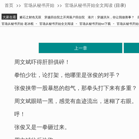
首页
>>
官场从秘书开始
>>
官场从秘书开始全文阅读
(目录)
老冰棍
大家在看
赌石之财色无双
穿越四合院之开局落户四合院
港片：穿越洪兴，你让我做善事？
-
-
-
官场从秘书开始 老冰棍
官场从秘书开始全文阅读
官场从秘书开始txt下载
官场从秘书开始
上一章
周文斌吓得肝胆俱碎！
拳怕少壮，论打架，他哪里是张俊的对手？
张俊挟带一股暴怒的怨气，那拳头打下来有多重？
周文斌眼睛一黑，感觉有血迹流出，迷糊了右眼。
呼！
张俊又是一拳砸过来。