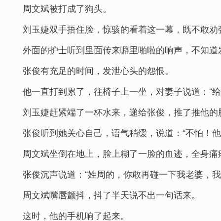
周文斌被打成了狗头。
刘玉婕双手捂住脸，惊骇的看着这一幕，既不敢劝
外面的护士听到里面传来噼里啪啦的响声，不知道
张俊有充足的时间，发泄心头的怨恨。
他一直打到累了，往椅子上一坐，对妻子说道：“给
刘玉婕赶紧端了一杯水来，递给张俊，推了推他的胳
张俊听到她关心自己，语气稍缓，说道：“不怕！他
周文斌坐倒在地上，脸上糊了一脸的血迹，全身痛
张俊沉声说道：“姓周的，你敢再碰一下我老婆，我
周文斌嘴唇颤抖，抖了半天说不出一句话来。
这时，他的手机响了起来。