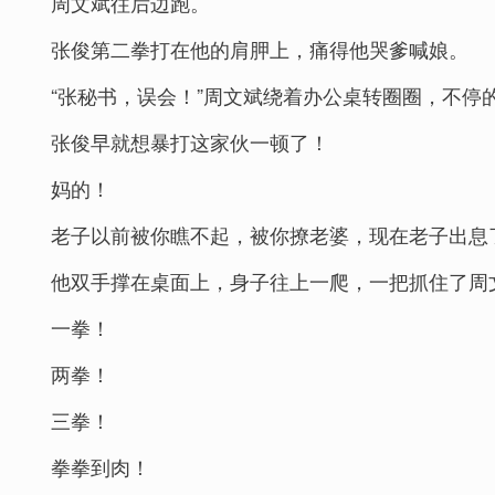
周文斌往后边跑。
张俊第二拳打在他的肩胛上，痛得他哭爹喊娘。
“张秘书，误会！”周文斌绕着办公桌转圈圈，不停
张俊早就想暴打这家伙一顿了！
妈的！
老子以前被你瞧不起，被你撩老婆，现在老子出息
他双手撑在桌面上，身子往上一爬，一把抓住了周
一拳！
两拳！
三拳！
拳拳到肉！