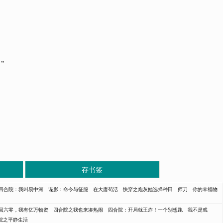
”
存书签
四合院：我叫易中河
谍影：命令与征服
在大唐苟活
快穿之炮灰她选择种田
师刀
你的幸福物
回六零，我有亿万物资
四合院之我也来凑热闹
四合院：开局就王炸！一个别想跑
我不是戏
院之平静生活