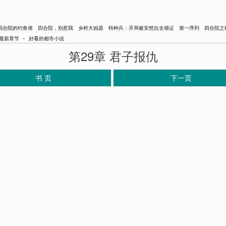
四合院的钓鱼佬
四合院，别惹我
乡村大凶器
特种兵：开局被安然拉去领证
第一序列
四合院之
-
最新章节
好看的都市小说
第29章 君子报仇
书 页
下一页