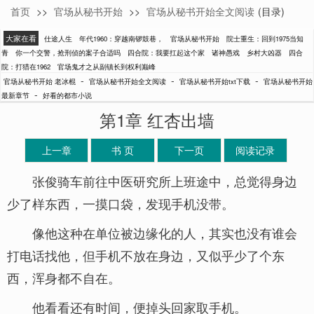
首页
>>
官场从秘书开始
>>
官场从秘书开始全文阅读
(目录)
老冰棍
大家在看
仕途人生
年代1960：穿越南锣鼓巷，
官场从秘书开始
院士重生：回到1975当知
青
你一个交警，抢刑侦的案子合适吗
四合院：我要扛起这个家
诸神愚戏
乡村大凶器
四合
院：打猎在1962
官场鬼才之从副镇长到权利巅峰
-
-
-
官场从秘书开始 老冰棍
官场从秘书开始全文阅读
官场从秘书开始txt下载
官场从秘书开始
-
最新章节
好看的都市小说
第1章 红杏出墙
上一章
书 页
下一页
阅读记录
张俊骑车前往中医研究所上班途中，总觉得身边
少了样东西，一摸口袋，发现手机没带。
像他这种在单位被边缘化的人，其实也没有谁会
打电话找他，但手机不放在身边，又似乎少了个东
西，浑身都不自在。
他看看还有时间，便掉头回家取手机。