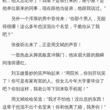
机，他又忘记带了！我看下是谁打来的，谢小雅？是
他单位新来的同事，现在跟他当徒弟，他跟我说过。”
另外一个浑厚的男中音传来：“你那个男人，无能
得很哪！这么多年也没混出个名堂，干脆你从了我
吧？”
张俊听出来了，正是周文斌的声音！
一股热血从脚底板直冲脑门，他浓眉大眼的脸瞬
间涨得通红。
刘玉婕曼妙的笑声响起来：“周院长，你别开玩笑
了！你可是有家有室的人。你女儿今年大学要毕业了
吧？你别这样，我老公等下回来取手机呢！”
周文斌哈哈笑道：“我才不怕他！没出息的东西！
这辈子也混不出个名堂来！你和他离了婚，我养你！”