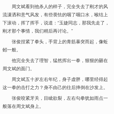
周文斌看到他杀人的样子，完全失去了刚才的风
流潇洒和意气风发，有些畏怯的咽了咽口水，喉结上
下滚动，挥了挥手，说道：“玉婕同志，那我先走了，
刚才那个事情，我们稍后再讨论。”
张俊捏紧了拳头，手背上的青筋暴突而起，像蚯
蚓一般。
他完全失去了理智，猛然挥出一拳，狠狠的砸在
周文斌的面门。
周文斌五十岁左右年纪，身子虚胖，哪里经得起
这一拳的击打之力？身不由己的往后摔倒在沙发上。
张俊咬紧牙关，目眦欲裂，左右勾拳犹如雨点一
般落在周文斌身上。