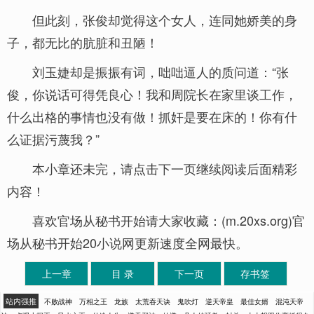
但此刻，张俊却觉得这个女人，连同她娇美的身
子，都无比的肮脏和丑陋！
刘玉婕却是振振有词，咄咄逼人的质问道：“张
俊，你说话可得凭良心！我和周院长在家里谈工作，
什么出格的事情也没有做！抓奸是要在床的！你有什
么证据污蔑我？”
本小章还未完，请点击下一页继续阅读后面精彩
内容！
喜欢官场从秘书开始请大家收藏：(m.20xs.org)官
场从秘书开始20小说网更新速度全网最快。
上一章
目 录
下一页
存书签
站内强推
不败战神
万相之王
龙族
太荒吞天诀
鬼吹灯
逆天帝皇
最佳女婿
混沌天帝