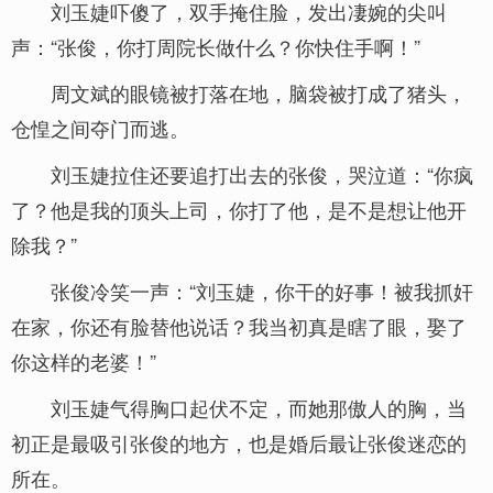
刘玉婕吓傻了，双手掩住脸，发出凄婉的尖叫
声：“张俊，你打周院长做什么？你快住手啊！”
周文斌的眼镜被打落在地，脑袋被打成了猪头，
仓惶之间夺门而逃。
刘玉婕拉住还要追打出去的张俊，哭泣道：“你疯
了？他是我的顶头上司，你打了他，是不是想让他开
除我？”
张俊冷笑一声：“刘玉婕，你干的好事！被我抓奸
在家，你还有脸替他说话？我当初真是瞎了眼，娶了
你这样的老婆！”
刘玉婕气得胸口起伏不定，而她那傲人的胸，当
初正是最吸引张俊的地方，也是婚后最让张俊迷恋的
所在。