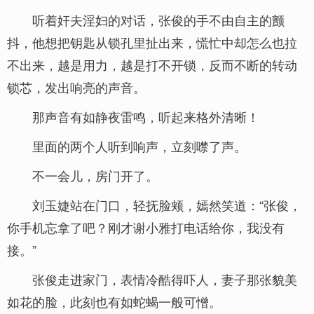
听着奸夫淫妇的对话，张俊的手不由自主的颤
抖，他想把钥匙从锁孔里扯出来，慌忙中却怎么也拉
不出来，越是用力，越是打不开锁，反而不断的转动
锁芯，发出响亮的声音。
那声音有如静夜雷鸣，听起来格外清晰！
里面的两个人听到响声，立刻噤了声。
不一会儿，房门开了。
刘玉婕站在门口，轻抚脸颊，嫣然笑道：“张俊，
你手机忘拿了吧？刚才谢小雅打电话给你，我没有
接。”
张俊走进家门，表情冷酷得吓人，妻子那张貌美
如花的脸，此刻也有如蛇蝎一般可憎。