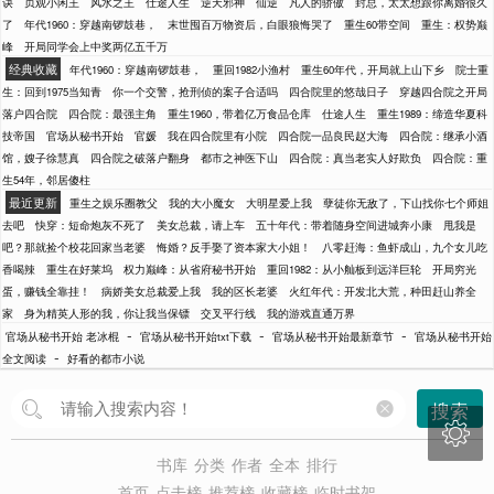
诀
贞观小闲王
风水之王
仕途人生
逆天邪神
仙逆
凡人的骄傲
封总，太太想跟你离婚很久
了
年代1960：穿越南锣鼓巷，
末世囤百万物资后，白眼狼悔哭了
重生60带空间
重生：权势巅
峰
开局同学会上中奖两亿五千万
经典收藏
年代1960：穿越南锣鼓巷，
重回1982小渔村
重生60年代，开局就上山下乡
院士重
生：回到1975当知青
你一个交警，抢刑侦的案子合适吗
四合院里的悠哉日子
穿越四合院之开局
落户四合院
四合院：最强主角
重生1960，带着亿万食品仓库
仕途人生
重生1989：缔造华夏科
技帝国
官场从秘书开始
官媛
我在四合院里有小院
四合院一品良民赵大海
四合院：继承小酒
馆，嫂子徐慧真
四合院之破落户翻身
都市之神医下山
四合院：真当老实人好欺负
四合院：重
生54年，邻居傻柱
最近更新
重生之娱乐圈教父
我的大小魔女
大明星爱上我
孽徒你无敌了，下山找你七个师姐
去吧
快穿：短命炮灰不死了
美女总裁，请上车
五十年代：带着随身空间进城奔小康
甩我是
吧？那就捡个校花回家当老婆
悔婚？反手娶了资本家大小姐！
八零赶海：鱼虾成山，九个女儿吃
香喝辣
重生在好莱坞
权力巅峰：从省府秘书开始
重回1982：从小舢板到远洋巨轮
开局穷光
蛋，赚钱全靠挂！
病娇美女总裁爱上我
我的区长老婆
火红年代：开发北大荒，种田赶山养全
家
身为精英人形的我，你让我当保镖
交叉平行线
我的游戏直通万界
-
-
-
官场从秘书开始 老冰棍
官场从秘书开始txt下载
官场从秘书开始最新章节
官场从秘书开始
-
全文阅读
好看的都市小说
搜索

书库
分类
作者
全本
排行
首页
点击榜
推荐榜
收藏榜
临时书架