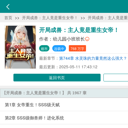
首页
>>
开局成兽：主人竟是重生女帝！
>>
开局成兽：主人竟是重
开局成兽：主人竟是重生女帝！
作者：
幼儿园小班班长
都市
连载中
768 万字
最新章节：
第744章 水灵珠的力量竟然这么强大？
最后更新：2025-05-11 17:43:12
返回书页
【开局成兽：主人竟是重生女帝！】 共 1967 章
第1章 女帝重生！SSS级天赋
第2章 SSS级御兽师！进化系统