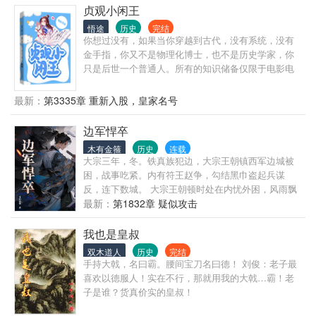
贞观小闲王
悟途
历史
完结
你想过没有，如果当你穿越到古代，没有系统，没有
金手指，你又不是物理化博士，也不是历史学家，你
只是后世一个普通人。所有的知识储备仅限于电影电
视短视频平台媒体。你会怎么样活着。 且看一个穿越
到唐初李世民第十子李慎身上的普通人，只靠仅有的
最新：
第3335章 重新入股，皇家名号
知识量和30多年的生活经验如何在大唐混的风生水
起。
边军悍卒
木有金箍
历史
连载
大宗三年，冬。铁真族犯边，大宗王朝镇西军边城被
困，战事吃紧。内有符王赵争，勾结黑巾盗起兵谋
反，连下数城。 大宗王朝顿时处在内忧外困，风雨飘
摇之中。 同年冬，林丰意外穿越至距边城八十里的胡
最新：
第1832章 疑似攻击
西铺乡，岭兜子村烽火台，成为一名镇西军戍守烽火
台的步弓手...
我也是皇叔
双木道人
历史
完结
手持大戟，名曰霸。腰间宝刀名曰德！ 刘俊：老子最
喜欢以德服人！实在不行，那就用我的大戟…霸！老
子是谁？货真价实的皇叔！