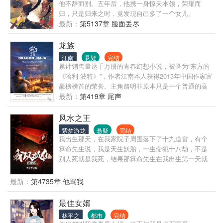
他不辞而别。五年后，他携一身惊天本领，荣耀而
归，只是归来之时，竟发现自己多了一个女儿。
最新：
第5137章 脸面丢尽
龙族
江南
悬疑
完结
累计销售量达千万册的青春幻想小说，被誉为“东方的
《哈利·波特》”，作者江南本人获得2013年中国作家富
豪榜榜首的荣誉。主角路明非原本只是一个普通的高
中生，在申请留学的时候收到了来自屠龙学院——卡
最新：
第419章 尾声
塞尔学院的来信，从此开启了他不平凡的人生，在伙
伴陈墨瞳、楚子航、恺撒等人的帮助下，属于龙族的
风水之王
神秘世界逐渐在他们面前展开，路明非神秘莫测的身
紫梦游龙
悬疑
完结
世也慢慢浮出水面。
我出生那天，在我家院子周围落下了十九道雷，有个
算命先生说，我是天生妖胎，一生命犯十八劫，不是
别人死就是我死，结果那算命先生在我出生第一天就
应了我的劫，抱着我刚出了村口就突然暴毙！
最新：
第4735章 他骂我
最佳女婿
林平之
都市
完结