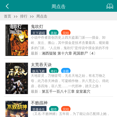
周点击
首页
>>
排行
>>
周点击
鬼吹灯
天下霸唱
悬疑
完结
小说中作者首创历史上四大盗墓门派——摸金、卸
岭、发丘、搬山，其中摸金是技术含量最高，规矩最
多的门派。 “人点烛，鬼吹灯”是传说中摸金派的不传
之秘，意为进入古墓之中先在东南角点燃一支蜡烛才
最新：
湘西疑陵 第十六章 死国群尸〔4〕
能开棺，如果蜡烛熄灭，须速速退出，不可取一物。
相传这是祖师爷所定的一条活人与死人的契约，千年
太荒吞天诀
传承，不得破。 有谚为证：发丘印，摸金符，搬山卸
铁马飞桥
奇幻
连载
岭寻龙诀； 人点蜡，鬼吹灯，勘舆倒斗觅星峰； 水银
天地皆灵，万物皆苟，无名天地之始，有名万物之
癍，养明器，龙楼宝殿去无数； 窨沉棺，青铜椁，八
母，此乃吞天神鼎，可凝精作物，并八荒之心。得此
字不硬莫近前。
鼎，吞四海，容八荒……一代邪神，踏天之路！
最新：
第五千一百八十三章 皇室墓穴
不败战神
笑傲余生
都市
完结
（又名:不败神婿）五年前，为了能让自己配得上她，