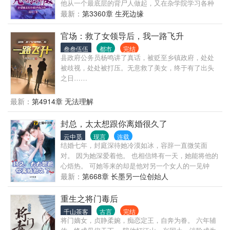
他从一个最底层的背尸人做起，又在杂学院学习各种
生存技能，一步步积累财富准备继续启灵。一个意外
最新：
第3360章 生死边缘
机缘之下，他获得了空灵戒，并救起了灵族的小姑娘
江敏，两人相互扶持之下一路发迹，但这时，一个进
官场：救了女领导后，我一路飞升
入精英世界的机缘摆在了他的面前，为了夺取这个机
叁叁伍伍
都市
完结
会，下层世界的骆家对他一路追杀，当他一路披荆斩
县政府公务员杨鸣讲了真话，被贬至乡镇政府，处处
棘来到骆家后，却发现一个更大的陷阱已经向他扑
被歧视，处处被打压。无意救了美女，终于有了出头
来。
之日……
最新：
第4914章 无法理解
封总，太太想跟你离婚很久了
云中觅
现言
连载
结婚七年，封庭深待她冷漠如冰，容辞一直微笑面
对。 因为她深爱着他。 也相信终有一天，她能将他的
心焐热。 可她等来的却是他对另一个女人的一见钟
情，呵护备至。 她依旧苦苦坚守他们的婚姻。 直到她
最新：
第668章 长墨另一位创始人
生日当天，千里迢迢飞国外找他和女儿，他却带着女
儿去陪那个女人，丢她一个人独守空房。 她终于彻底
重生之将门毒后
死心。 看着亲手带大的女儿要别的女人做她妈妈，容
千山茶客
古言
完结
辞也不再心疼。 拟好离婚协议，放弃抚养权，她潇洒
将门嫡女，贞静柔婉，痴恋定王，自奔为眷。 六年辅
离去，从此对他们父女不闻不问，坐等离婚证办下