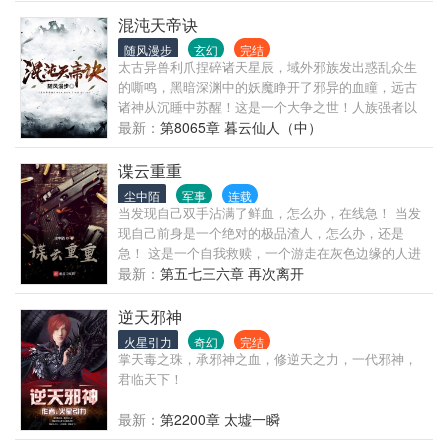
混沌天帝诀
随风漫步
玄幻
完结
太古异兽利爪捏碎诸天星辰，域外邪族发出惑乱众生
的嘶鸣，黑暗深渊中的妖魔睁开了邪异的血瞳，远古
诸神从沉睡中苏醒！这是一个大争之世！人族强者以
利剑问鼎苍穹，在诸天万族中挺起不屈脊梁！ 楚剑秋
最新：
第8065章 暮云仙人（中）
偶得混沌天帝诀，从微末中崛起，踏上万界征程！ 一
念崩星海，一念裂苍穹！一念诛妖鬼，一念葬神魔！
谍云重重
俯瞰诸天神域，谁敢争锋？这，就是天帝之威！
尘中陌
军事
连载
当发现自己双手沾满了鲜血，怎么办，在线急！ 当发
现自己前身是一个绝对的极品渣人，怎么办，还是
急！ 这是一个自我救赎，一个游走在灰色边缘的人进
行的救赎。
最新：
第五七三六章 再次离开
逆天邪神
火星引力
奇幻
完结
掌天毒之珠，承邪神之血，修逆天之力，一代邪神，
君临天下！
最新：
第2200章 太墟一瞬