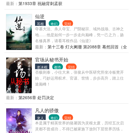
最新：
第1933章 祝融背刺孟获
仙逆
耳根
奇幻
完结
夺基大法、杀人夺宝、尸阴秘宗、域外战场、古神之
地……他是如何一步一步走向巅峰，凭一己之力，扬
名修真界，请看耳根作品《仙逆》
最新：
第十三卷 灯火阑珊 第2088章 蓦然回首（全
书完）
官场从秘书开始
老冰棍
都市
完结
否极则泰，小往大来，张俊从中医研究所坐冷板凳开
始，巧妙运用权术、官谋、世情，步步高升，踏上仕
途巅峰！
最新：
第2656章 处罚决定
凡人的骄傲
龙人
奇幻
完结
本是属于精英世界的骆屠因为灵根太废，历经五次启
灵都不曾成功，不得已被家族下放到下层世界历练，