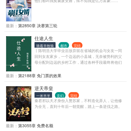
他们都叫我窝囊废女婿，殊不知我是亿万富豪……
最新：
第2850章 决赛第三轮
仕途人生
骑着羊牧狼
都市
完结
丨陈明浩大学毕业后放弃留在省城的机会与女友一同
回到女友家乡，一个边远的小县城，无奈被势利的父
母分配到边远的乡村工作，通过各种手段最终将他们
拆散了。但他们不知道的是陈明浩有着强大的背景，
在背景的支持和自己的努力之下，一路披荆斩棘，仕
最新：
第2188章 免门票的效果
途高歌，做到了封疆大吏，实现了他仕途之初许下
的“当官不为民做主，不如回家卖红薯”的初心誓言。
逆天帝皇
一米半半
玄幻
完结
秦君邪以天才身份入赘苏家，不料造化弄人，让他修
为全无，直到十年后一朝觉醒，踏上一条逆伐之路。
最新：
第3055章 免费名额