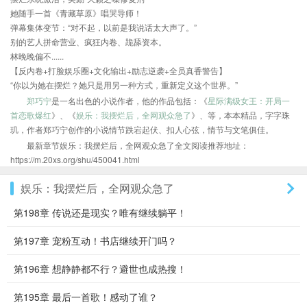
她随手一首《青藏草原》唱哭导师！
弹幕集体变节：“对不起，以前是我说话太大声了。”
别的艺人拼命营业、疯狂内卷、跪舔资本。
林晚晚偏不......
【反内卷+打脸娱乐圈+文化输出+励志逆袭+全员真香警告】
“你以为她在摆烂？她只是用另一种方式，重新定义这个世界。”
郑巧宁
是一名出色的小说作者，他的作品包括：《
星际满级女王：开局一
首恋歌爆红
》、《
娱乐：我摆烂后，全网观众急了
》、等，本本精品，字字珠
玑，作者郑巧宁创作的小说情节跌宕起伏、扣人心弦，情节与文笔俱佳。
最新章节娱乐：我摆烂后，全网观众急了全文阅读推荐地址：
https://m.20xs.org/shu/450041.html
娱乐：我摆烂后，全网观众急了
第198章 传说还是现实？唯有继续躺平！
第197章 宠粉互动！书店继续开门吗？
第196章 想静静都不行？避世也成热搜！
第195章 最后一首歌！感动了谁？