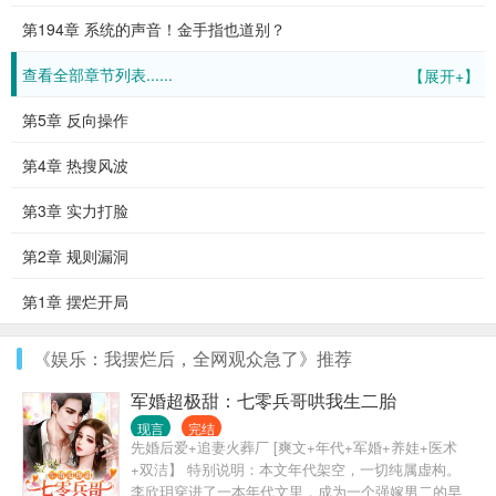
第194章 系统的声音！金手指也道别？
查看全部章节列表......
【展开+】
第5章 反向操作
第4章 热搜风波
第3章 实力打脸
第2章 规则漏洞
第1章 摆烂开局
《娱乐：我摆烂后，全网观众急了》推荐
军婚超极甜：七零兵哥哄我生二胎
现言
完结
先婚后爱+追妻火葬厂 [爽文+年代+军婚+养娃+医术
+双洁】 特别说明：本文年代架空，一切纯属虚构。
李欣玥穿进了一本年代文里，成为一个强嫁男二的早