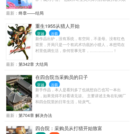
盟，结识各地区女主，留下一场无憾之旅。
最新：
终章——结局
重生1955从猎人开始
穿越
连载
新作品出炉，没有系统，有空间，不圣母。没有红色
背景，开局只是一个有武术功底的小猎人，本想苟在
村里低调生活，奈何世事无常，………………！
最新：
第342章 大结局
在四合院当采购员的日子
穿越
连载
新手作品，本人是看到多了也就想自己也写一本出
来，如果觉得不好看请见谅。 主要讲述主角在轧钢厂
和四合院里的日常生活，轻戾气。
最新：
第704章 解决办法
四合院：采购员从打猎开始致富