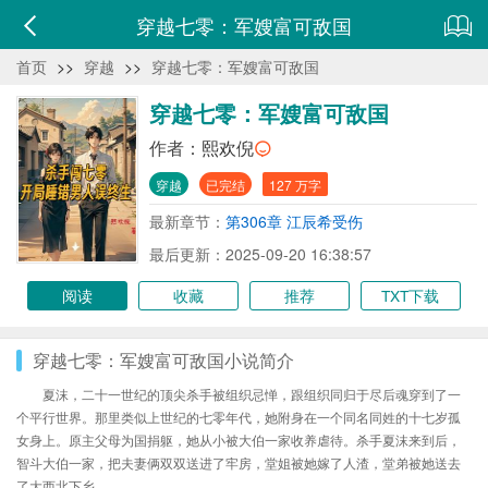
穿越七零：军嫂富可敌国
首页
>>
穿越
>>
穿越七零：军嫂富可敌国
穿越七零：军嫂富可敌国
作者：
熙欢倪
穿越
已完结
127 万字
最新章节：
第306章 江辰希受伤
最后更新：2025-09-20 16:38:57
阅读
收藏
推荐
TXT下载
穿越七零：军嫂富可敌国小说简介
夏沫，二十一世纪的顶尖杀手被组织忌惮，跟组织同归于尽后魂穿到了一
个平行世界。那里类似上世纪的七零年代，她附身在一个同名同姓的十七岁孤
女身上。原主父母为国捐躯，她从小被大伯一家收养虐待。杀手夏沫来到后，
智斗大伯一家，把夫妻俩双双送进了牢房，堂姐被她嫁了人渣，堂弟被她送去
了大西北下乡。