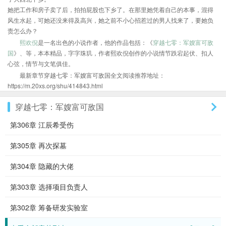
她把工作和房子卖了后，拍拍屁股也下乡了。在那里她凭着自己的本事，混得
风生水起，可她还没来得及高兴，她之前不小心招惹过的男人找来了，要她负
责怎么办？
熙欢倪
是一名出色的小说作者，他的作品包括：《
穿越七零：军嫂富可敌
国
》、等，本本精品，字字珠玑，作者熙欢倪创作的小说情节跌宕起伏、扣人
心弦，情节与文笔俱佳。
最新章节穿越七零：军嫂富可敌国全文阅读推荐地址：
https://m.20xs.org/shu/414843.html
穿越七零：军嫂富可敌国
第306章 江辰希受伤
第305章 再次探墓
第304章 隐藏的大佬
第303章 选择项目负责人
第302章 筹备研发实验室