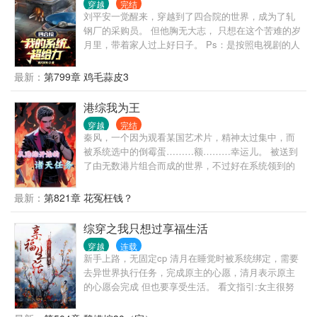
穿越
完结
刘平安一觉醒来，穿越到了四合院的世界，成为了轧
钢厂的采购员。 但他胸无大志， 只想在这个苦难的岁
月里，带着家人过上好日子。 Ps：是按照电视剧的人
设来写的，不是同人的人设，别拿你看过的同人当原
作来批判这本书。
最新：
第799章 鸡毛蒜皮3
港综我为王
穿越
完结
秦风，一个因为观看某国艺术片，精神太过集中，而
被系统选中的倒霉蛋………额………幸运儿。 被送到
了由无数港片组合而成的世界，不过好在系统领到的
金刚狼体质（弱化版），让他的生命得到了保障。 为
了完成系统任务，他主动成为马军（杀破狼男主角）
最新：
第821章 花冤枉钱？
的线人，他靠着脑海里残存的剧情记忆，他征服一个
个挡在前方的敌人，终于站在了港岛之巅。 港岛乱不
综穿之我只想过享福生活
乱，疯哥说的算。
穿越
连载
新手上路，无固定cp 清月在睡觉时被系统绑定，需要
去异世界执行任务，完成原主的心愿，清月表示原主
的心愿会完成 但也要享受生活。 看文指引:女主很努
力，但也爱生活，理智清醒，又有点小心机，有点不
是好人。 世界一:陈婉茵（已完结） 世界二:关雎尔