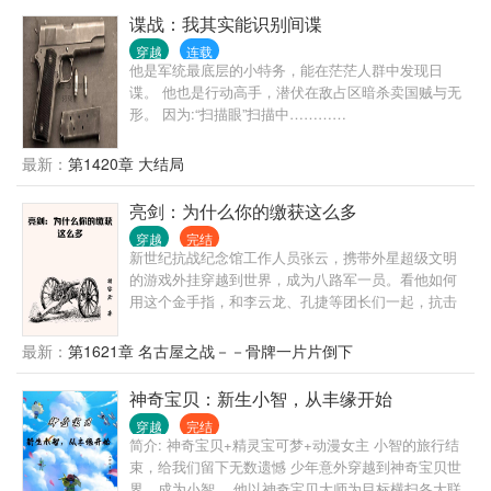
谍战：我其实能识别间谍
穿越
连载
他是军统最底层的小特务，能在茫茫人群中发现日
谍。 他也是行动高手，潜伏在敌占区暗杀卖国贼与无
形。 因为:“扫描眼”扫描中…………
最新：
第1420章 大结局
亮剑：为什么你的缴获这么多
穿越
完结
新世纪抗战纪念馆工作人员张云，携带外星超级文明
的游戏外挂穿越到世界，成为八路军一员。看他如何
用这个金手指，和李云龙、孔捷等团长们一起，抗击
鬼子。严谨向小说，适度金手指，拒绝超越时代的武
器！
最新：
第1621章 名古屋之战－－骨牌一片片倒下
神奇宝贝：新生小智，从丰缘开始
穿越
完结
简介: 神奇宝贝+精灵宝可梦+动漫女主 小智的旅行结
束，给我们留下无数遗憾 少年意外穿越到神奇宝贝世
界，成为小智。 他以神奇宝贝大师为目标横扫各大联