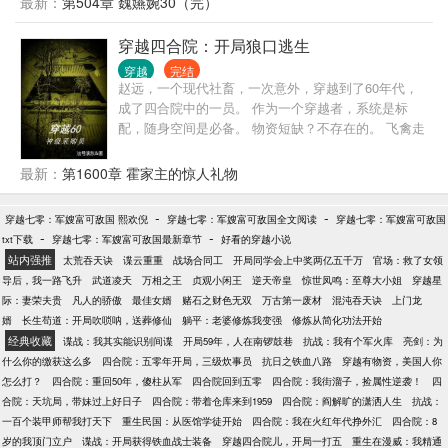
最新：
第504章 魏嬿婉30（完）
（cp原创男主）（已完结） 世界三:知否白氏（已完
结） 世界四:富察仪欣（正在更新中）
穿越四合院：开局狼口逃生
穿越
完结
赵远，一个现代社畜，一次意外，穿越到了60年代，
成了四合院中的一员。 作为一个穿越者，系统是标
配，随身空间是必备。 物资短缺？不存在的。 飞禽走
兽，米面粮油…… 一杆猎枪肩上扛，禽兽见了都发
慌。 院里禽兽不听话怎么办？多半是惯得，打一顿就
最新：
第1600章 霍家主的惊人礼物
好了。 道德天尊易中海，官威浩荡刘海中，神机妙算
闫阜贵。 白莲花秦淮茹，召唤师贾张氏，老祖宗聋老
-
-
穿越七零：军嫂富可敌国 熙欢倪
穿越七零：军嫂富可敌国全文阅读
穿越七零：军嫂富可敌国
太，盗圣贾棒梗，战斗组长何雨柱，色胆包天许大
-
-
txt下载
穿越七零：军嫂富可敌国最新章节
好看的穿越小说
茂。 …… 注1：关于鸽子市和黑市，有人说是一个，
站内强推
太荒吞天诀
谍云重重
战场合同工
开局同学会上中奖两亿五千万
官场：救了女领
有人说不是一个，本书默认是一个。 注2：偶尔出现跨
导后，我一路飞升
武道凌天
万相之王
贞观小闲王
逆天帝皇
惊世凤鸣：至尊大小姐
穿越星
地域的野生动物（不会经常有），是因为情节需要。
际：妻荣夫贵
凡人的骄傲
最佳女婿
赌石之财色无双
万古第一废材
混沌吞天诀
上门龙
…… 简介无力，请移步正文！
婿
长生苟道：开局吹唢呐，送葬修仙
躺平：老婆修炼我变强
修炼从简化功法开始
经典收藏
谍战：我其实能识别间谍
开局59年，人在南锣鼓巷
抗战：我有个军火库
亮剑：为
什么你的缴获这么多
四合院：五零年开局，三级炊事员
抗日之铁血八路
穿越有物资，美国人你
怎么打？
四合院：重回50年，傻柱从军
四合院回到五零
四合院：我街溜子，捡属性逆袭！
四
合院：天坑局，带妹过上好日子
四合院：带着仓库来到1959
四合院：阎解旷的潇洒人生
抗战：
一百个装甲师帮我打天下
重生民国：从医馆学徒开始
四合院：我在火红年代挣外汇
四合院：8
岁的我顶门立户
谍战：开局获得铁血战士装备
穿越四合院儿，开局一打五
重生在漫威：我精通