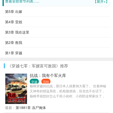
查看全部章节列表......
【展开+】
第5章 出嫁
第4章 堂姐
第3章 我在这里
第2章 救我
第1章 穿越
《穿越七零：军嫂富可敌国》推荐
抗战：我有个军火库
穿越
完结
杨锋穿越回抗战，那日本人就要倒大霉了。 仗着神秘
又神奇的猎寇系统，机枪随便搞，坦克也不在话下，
杨锋早就想好怎么干死小岗村、小四郎这帮家伙了，
可惜真打起来杨锋才发现，事情比他想象的复杂多
了……
最新：
第1881章 冻尸掩体