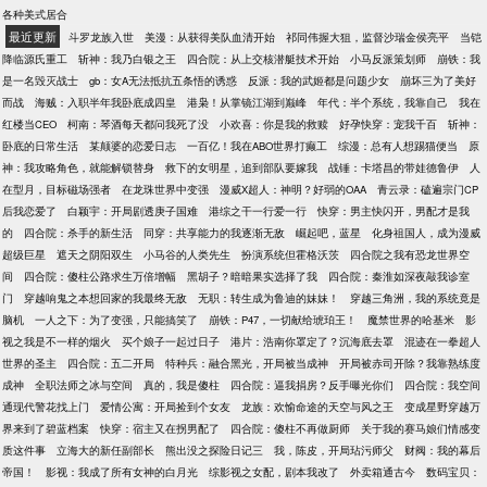
各种美式居合
最近更新
斗罗龙族入世
美漫：从获得美队血清开始
祁同伟握大狙，监督沙瑞金侯亮平
当铠
降临源氏重工
斩神：我乃白银之王
四合院：从上交核潜艇技术开始
小马反派策划师
崩铁：我
是一名毁灭战士
gb：女A无法抵抗五条悟的诱惑
反派：我的武姬都是问题少女
崩坏三为了美好
而战
海贼：入职半年我卧底成四皇
港枭！从掌镜江湖到巅峰
年代：半个系统，我靠自己
我在
红楼当CEO
柯南：琴酒每天都问我死了没
小欢喜：你是我的救赎
好孕快穿：宠我千百
斩神：
卧底的日常生活
某颠婆的恋爱日志
一百亿！我在ABO世界打癫工
综漫：总有人想踢猫便当
原
神：我攻略角色，就能解锁替身
救下的女明星，追到部队要嫁我
战锤：卡塔昌的带娃德鲁伊
人
在型月，目标磁场强者
在龙珠世界中变强
漫威X超人：神明？好弱的OAA
青云录：磕遍宗门CP
后我恋爱了
白颖宇：开局剧透庚子国难
港综之干一行爱一行
快穿：男主快闪开，男配才是我
的
四合院：杀手的新生活
同穿：共享能力的我逐渐无敌
崛起吧，蓝星
化身祖国人，成为漫威
超级巨星
遮天之阴阳双生
小马谷的人类先生
扮演系统但霍格沃茨
四合院之我有恐龙世界空
间
四合院：傻柱公路求生万倍增幅
黑胡子？暗暗果实选择了我
四合院：秦淮如深夜敲我诊室
门
穿越响鬼之本想回家的我最终无敌
无职：转生成为鲁迪的妹妹！
穿越三角洲，我的系统竟是
脑机
一人之下：为了变强，只能搞笑了
崩铁：P47，一切献给琥珀王！
魔禁世界的哈基米
影
视之我是不一样的烟火
买个娘子一起过日子
港片：浩南你罩定了？沉海底去罩
混迹在一拳超人
世界的圣主
四合院：五二开局
特种兵：融合黑光，开局被当成神
开局被赤司开除？我靠熟练度
成神
全职法师之冰与空间
真的，我是傻柱
四合院：逼我捐房？反手曝光你们
四合院：我空间
通现代警花找上门
爱情公寓：开局捡到个女友
龙族：欢愉命途的天空与风之王
变成星野穿越万
界来到了碧蓝档案
快穿：宿主又在拐男配了
四合院：傻柱不再做厨师
关于我的赛马娘们情感变
质这件事
立海大的新任副部长
熊出没之探险日记三
我，陈皮，开局玷污师父
财阀：我的幕后
帝国！
影视：我成了所有女神的白月光
综影视之女配，剧本我改了
外卖箱通古今
数码宝贝：