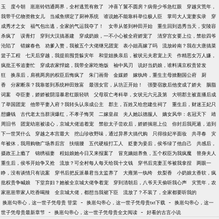
玉
度今朝
崽崽铃铛通两界，全村逃荒有救了
冲喜丫鬟不圆房？病骨少爷急红眼
穿越灾荒年，
我带千亿物资救女儿
当咸鱼绑定了厨神系统
谁说她不能靠科举位极人臣
掌司大人宠妻实录
穿
成秀才之女
福气包出逃，全家的气运我夺了！
女帝从签到种田开始
重生回到选秀当天，安陵容
杀疯了
误青灯
穿到大汉搞基建
穿成奶娘，一不小心被全府娇宠了
清穿宫女要上位，禁欲四爷
沦陷了
错嫁春色
劝爹入赘，我被五个大佬继兄团宠
表小姐高嫁了吗
流放岭南？我在大唐搞菜
篮子工程
七天后穿越，我提前囤货躲灾年
和堂姐换亲后，被状元夫君宠上天
作精恶女万人嫌，
疯批王爷追妻忙
穿成农家悍媳，我带全家吃饱饭
袖中凤刃
说好当奶娘，谁料满京权贵皆发
狂
换亲后，肩祧两房的权臣后悔疯了
朱门画骨
金媒娇
嫁纨绔，重生主母掀翻国公府
厨
香
分家断亲？我靠签到系统种田致富
最强女官，从坊正开始！
强娶宿敌后他变成了娇夫
胭脂
词案
夺臣妻，娇娇被阴湿暴君红眼轻哄
父母双亡考科举，女状元六元及第
大明郡主被直播后成
了举国团宠
他带平妻入府？我转头认亲成公主
郡主，百姓又给您建生祠了
重生后，财迷王妃只
想赚钱
古代老太当群演爆红，不孝子悔哭
二嫁皇叔
夫人她以德服人
嫡女风华：名冠天下
靖
周旧书
团宠幼崽被读心，京城大佬追着宠
禁欲太子尝欢后，娇娇揣崽上位
你封后我死遁，追到
下一世哭什么
穿越之本宫最大
挖山珍收野味，通过异界大搞代购
只得徐妃半面妆
共寻春
灾
年被休，我用购物广场养后宫
扶细腰
五代硬核打工人
贬妻为妾后，侯爷绿了他自己
共感后，
摄政王上瘾了
锦绣福妻
程姑娘她今日又来报案了
冒充嫡姐养鱼，五个权臣为我疯魔
替身夫人
重生后，侯爷开始争又抢
流放？可全村每人每天给我十文钱
穿书后克妻王爷被我拿捏
两眼一
睁，没有谈情只有说案
穿书后把反派暴君当太监养了
大雍第一纨绔
炊梨香
小奶娘太香软，疯
批权贵争喊娘
下堂弃妇？她被全京城大佬争着宠
穿到清朝后，八爷天天偷听我心声
灾荒年，农
家崽崽带家人吃香喝辣
全京城大佬，都想当我裙下臣
流放了？不装了，全家都要听我的
-
-
换崽勾帝心，这一世子凭母贵 苷棠
换崽勾帝心，这一世子凭母贵txt下载
换崽勾帝心，这一
-
-
世子凭母贵最新章节
换崽勾帝心，这一世子凭母贵全文阅读
好看的古言小说