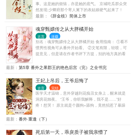
妹越来越喜欢，对亲妹的所作所为却越来越厌恶，最
不过如此。沈娇娇，万里江山，你我二人瓜分如何？”
事。这是她的烦恼，亦是她的底气。 京城吃瓜群众突
小心折了手。” 姬蘅：“这么凶猛的食人花，当然是抢
后死的时候，无人愿意管她。 苏莞为了改变自己书中
最后，他霸气的把手一挥：“媳妇，分来分去甚麻烦，
然发现:少卿府那个寄人篱下的表姑娘硬气起来了！
回府中镇宅了。”桀骜美人vs世家千金，男主妖艳贱
的命运，不让自己变得孤立无援，于是她便顺其自然
不分了！全归你，你归我！” 沈妙：“给本宫滚出
最新：
《辞金枝》简体上市
货，女主白莲花精，强强联手，虐遍天下，就问你怕
回了农村老家，以诚心和哥哥们相处，逐渐也成了他
去！”霸气重生的皇后凉凉和不良少年谢小候爷，男女
不怕？ 请支持正版茶~~
们的团宠对象。 改变哥哥们看法的日子里，她利用自
主身心干净，强强联手，宠文一对一。请各位小天使
魂穿甄嬛传之从大胖橘开始
己的生活技能让生活越过越好，还一不小心救书中的
多多支持哦~
大佬男二，朝夕相处之间，他对自己情根深种，还假
古言
连载
别名：魂穿甄嬛传之从大胖橘开始 食用指南： ①看不
装小奶狗对苏莞各种装可怜扮无辜，实际上他是个不
惯男性视角可从番外开始看。 ②文笔有限，轻喷，可
折不扣的大黑芝麻汤圆。 一开始苏莞还假矜持，最后
提意见，但是请在作者书评下方提，别的地方真的看
实在受不了他的美颜暴击，然后……斯哈斯哈
不到，谢谢。 ③第一个世界因为男主还未成长，相信
爱情，有自曝环节，不喜还请跳过。 「金手指强大每
最新：
第5章 番外之果郡王的艳色后宫（完）之全书完
个世界一个金手指＋男性向」 宋祁穿越了，成了剧中
的大胖橘。 嗯，年轻了，后宫还佳丽三千，宋祁表示
王妃上吊后，王爷后悔了
赚了，可后宫妃嫔接二连三的重生，让宋祁怀疑人
古言
完结
生…… 还好金手指够大，宋祁费死费活的当了那么多
医学天才温锦，意外穿越到花痴丑女身上，醒来就是
年的打工人，成就了大好帝国。原本以为可以躺平
洞房花烛夜。 “王爷，你听我解释，我不是……”好
了，却不曾想……这仅仅是开始。 （最后，谢谢大家
疼！想哭！ 原主就是个颜狗+舔狗，竟然招惹了暴躁
观看，简介无能，请看正文） 1.大胖橘?? 2.温实初??
症王爷，小命都作没了。 好在她有医术在手，前世的
3.年羹尧?? 4.安比槐?? 5.弘晖?? 6.狂徒与三阿哥?? 7.
胎记竟然跟她一起穿越，变成了随身灵泉空间！ 被弃
最新：
番外·重逢（下）
五蛋弘昼?? 番外一：当宜修穿成沈眉庄?? 番外二：当
六年后，华丽变身的温锦带着萌宝走出冷院，手撕白
安陵容长得像柔则?? 番外三：宜修变成如懿?? 番外
莲，痛扁绿茶。 撩什么男人？独美做个富婆它不香
死后第一天，乖戾质子被我亲懵了
四：果郡王的艳色后宫?? 全书完结