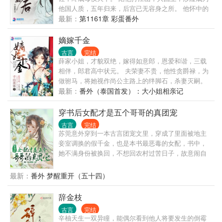
他国人质，五年归来，后宫已无容身之所。 他怀中的
美人笑容明艳：“姐姐，江山定了，你也该退了。” 女
最新：
第1161章 彩蛋番外
儿惨死，太子被废。沈家满门忠烈，无一幸免。一朝
倾覆，子丧族亡！ 沈妙怎么也没想到，患难夫妻，相
嫡嫁千金
互扶持，不过是一场逢场作戏的笑话！ 他道：“看在你
古言
完结
跟了朕二十年，赐你全尸，谢恩吧。” 三尺白绫下，沈
薛家小姐，才貌双绝，嫁得如意郎，恩爱和谐，三载
妙立下毒誓：是日何时丧，予与汝皆亡！ 重生回十四
相伴，郎君高中状元。 夫荣妻不贵，他性贪爵禄，为
岁那年，悲剧未生，亲人还在，她还是那个温柔雅静
做驸马，将她视作尚公主路上的绊脚石，杀妻灭嗣。
的将门嫡女。 极品亲戚包藏祸心，堂姐堂妹恶毒无
骄纵公主站在她塌前讥讽：便是你容颜绝色，才学无
最新：
番外（泰国首发）：大小姐相亲记
情，新进姨娘虎视眈眈，还有渣男意欲故技重来？ 家
双，终究只是个小吏的女儿，本宫碾死你——就跟碾
族要护，大仇要报，江山帝位，也要分一杯羹。这辈
死一只蚂蚁一样简单！ 被污声名，悬梁自尽，幼弟为
穿书后女配才是五个哥哥的真团宠
子，且看谁斗得过谁！ 但是那谢家小侯爷，提枪打马
讨公道却被强权害死，老父得此噩耗一病不起撒手人
古言
完结
过的桀骜少年，偏立在她墙头傲然：“颠个皇权罢了，
寰。 洪孝四十二年，燕京第一美人薛芳菲香消玉殒，
苏莞意外穿到一本古言团宠文里，穿成了里面被地主
记住，天下归你，你——归我！” ------------------------------
于落水的首辅千金姜梨身体中重焕新生！ 一脚跨入高
妾室调换的假千金，也是本书最恶毒的女配，书中，
---------------------------- ——幽州十三京。 ——归你。
门大户，阴私腌臜层出不绝。各路魍魉魑魅，牛鬼蛇
她不满身份被换回，不想回农村过苦日子，故意闹自
——漠北定元城。 ——归你。 ——江南豫州，定西东
神，她以牙还牙以眼还眼。 曾经柔软心肠，如今厉如
杀，还处处和真千金过不去，最后成功把自己给作死
海，临安青湖，洛阳古城。 ——都归你。 ——全都归
刀锋！姜梨发誓，再也不要微如尘埃任人践踏，这一
了，而真千金头顶女主光环，是书里名副其实的团
最新：
番外 梦醒重开（五十四）
我，谢景行你要什么？ ——嗯，你。 -----------------------
世，平府上冤案，报血海深仇！ 他是北燕最年轻的国
宠，江莞的五个哥哥将来都会成为大佬，大哥入朝为
-------------------------------------- 最初他漠然道：“沈谢两家
公爷，桀骜美艳，喜怒无常，府中收集世间奇花。 人
官，官拜三品，二哥被神医收徒，医毒双绝，三哥保
辞金枝
泾渭分明，沈家丫头突然示好，不怀好意！” 后来他冷
人都说首辅千金姜家二小姐清灵可爱，品性高洁，纯
家卫国，成一代名将，四哥爱庖厨，御赐天下第一
静道：“都是一条绳上的蚂蚱，沈妙你安分点，有本候
洁良善如雪白莲花。 他红衣华艳，笑盈盈反问：“白莲
古言
完结
楼，五哥丹青妙绝，一画难求! 他们成为大佬后，对养
担着，谁敢逼你嫁人？” 再后来他傲娇道：“颠个乾坤
辛柚天生一双异瞳，能偶尔看到他人将要发生的倒霉
花？分明就是吃人不吐骨头的食人花。” 姜梨：“国公