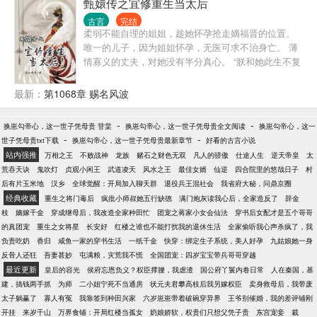
樱宝小...
甄嬛传之宜修重生当太后
后传说中铁血冷面神‘战王’之称的睿王爷默默相护，看
古言
完结
云依如何逍遥生活这一世。
柔弱不能自理的姐姐，趁她怀孕抢走嫡福晋的位置。
唯一的儿子，因为姐姐怀孕，无医可求不治身亡。 薄
情寡义的丈夫，对她没有半分真心。 “朕和她此生不复
相见！” 一朝重生，她要让白月光变成饭米粒，朱砂痣
成了蚊子血。 这一世，她要嫡福晋的位置，要弘晖活
最新：
第1068章 赐名风波
着，更要坐上那太后之位！
-
-
换崽勾帝心，这一世子凭母贵 苷棠
换崽勾帝心，这一世子凭母贵全文阅读
换崽勾帝心，这一
-
-
世子凭母贵txt下载
换崽勾帝心，这一世子凭母贵最新章节
好看的古言小说
站内强推
万相之王
不败战神
龙族
赌石之财色无双
凡人的骄傲
仕途人生
逆天帝皇
太
荒吞天诀
鬼吹灯
贞观小闲王
武道凌天
风水之王
最佳女婿
仙逆
四合院里的悠哉日子
村
后有片玉米地
汉乡
全球觉醒：开局加入聊天群
退役兵王混社会
我省府大秘，问鼎京圈
经典收藏
重生之将门毒后
疯批小师叔她五行缺德
满门炮灰读我心后，全家造反了
辞金
枝
嫡嫁千金
穿成继母后，我改造全家种田忙
团宠之蒋家小女会仙法
穿书后女配才是五个哥哥
的真团宠
重生之女将星
长安好
红楼之谁也不能打扰我的退休生活
全家偷听我心声杀疯了，我
负责吃奶
香归
咸鱼一家的穿书生活
一纸千金
快穿：绑定生子系统，美人好孕
九姑娘她一身
反骨人还狂
吾妻甚妙
屯满粮，灾荒我不慌
全国团宠：四岁宝宝带兵哥哥穿越
最近更新
皇后的容光
侯府忘恩负义？权臣撑腰，我虐渣
国公府丫鬟内卷日常
人在秦国，基
建，搞钱两手抓
为师
二小姐宁死不当通房
状元夫君攀高枝后我另嫁权臣
卖身救母后，我带废
太子躺赢了
寡人有冤
我靠签到种田兴家
六岁崽崽带着破碗穿异界
王爷别催婚，我的差评铺刚
开挂
来岁千山
万界食铺：开局红楼当孤女
奶娘娇软，权贵们只想父凭子贵
东宫宠妾
裁