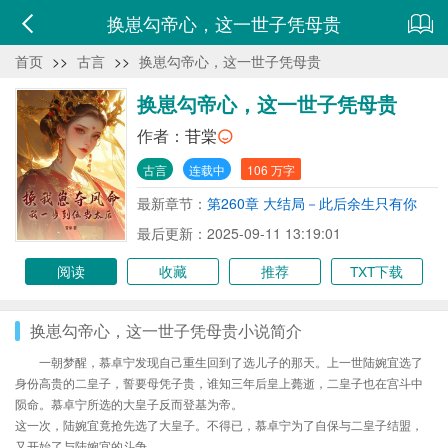
换崽勾帝心，这一世子凭母贵
首页
>>
古言
>>
换崽勾帝心，这一世子凭母贵
换崽勾帝心，这一世子凭母贵
作者：
苷棠
古言
连载中
106 万字
最新章节：
第260章 大结局－此后余生只有你
最后更新：2025-09-11 13:19:01
阅读
收藏
推荐
TXT下载
换崽勾帝心，这一世子凭母贵小说简介
一朝梦醒，慕卓宁发现自己重生回到了选儿子的那天。上一世陆婉宜选了
身份高贵的二皇子，誓要母凭子贵，谁知三年后皇上薨逝，二皇子也在宫斗中
陨命。慕卓宁所选的大皇子反而登基为帝。
这一次，陆婉宜竟抢先选了大皇子。不得已，慕卓宁为了自保与二皇子结盟，
又开始了与陆婉宜的斗争。