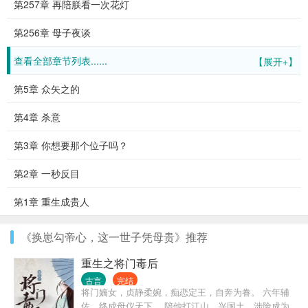
第257章 再陪朕看一次花灯
第256章 母子夜谈
查看全部章节列表......
【展开+】
第5章 众矢之的
第4章 杀意
第3章 你想要那个位子吗？
第2章 一秒反目
第1章 重生成贵人
《换崽勾帝心，这一世子凭母贵》推荐
重生之将门毒后
古言
完结
将门嫡女，贞静柔婉，痴恋定王，自奔为眷。 六年辅
佐，终成母仪天下。 陪他打江山，兴国土，涉险成为