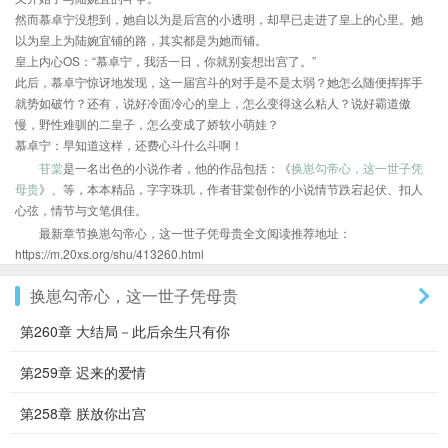
然而慕卓宁没想到，她自以为是后宫的小透明，却早已走进了皇上的心里。她
以为皇上为陆婉宜铺的路，其实都是为她而铺。
皇上内心OS：“慕卓宁，我活一日，你就别妄想出宫了。”
此后，慕卓宁惊讶地发现，这一届宫斗的对手是不是太弱？她怎么随便挥挥手
就势如破竹？还有，说好冷面冷心的皇上，怎么变得这么粘人？说好霸道傲
慢，野性难驯的二皇子，怎么变成了娇软小萌娃？
慕卓宁：早知道这样，还费心斗什么斗啊！
苷棠
是一名出色的小说作者，他的作品包括：《
换崽勾帝心，这一世子凭
母贵
》、等，本本精品，字字珠玑，作者苷棠创作的小说情节跌宕起伏、扣人
心弦，情节与文笔俱佳。
最新章节换崽勾帝心，这一世子凭母贵全文阅读推荐地址：
https://m.20xs.org/shu/413260.html
换崽勾帝心，这一世子凭母贵
第260章 大结局－此后余生只有你
第259章 迟来的爱情
第258章 朕放你出宫