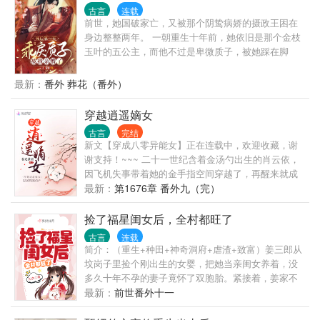
吗？ 温锦带着萌娃，治病救人赚银子。 医治瘸腿大
古言
连载
哥，鼓励哥哥做大官。 没有金大腿，靠着金手指咱也
前世，她国破家亡，又被那个阴鸷病娇的摄政王困在
能成为人生赢家！ 唉，不对，这个又帅又撩的王爷怎
身边整整两年。 一朝重生十年前，她依旧是那个金枝
么老纠缠她？说好的冷清疏离，两看相厌呢？
玉叶的五公主，而他不过是卑微质子，被她踩在脚
下。 西楚国尚未国破，她的亲人母后尚在，一切都没
来得及发生…… 看着曾被自己欺负的惨兮兮的小质
最新：
番外 葬花（番外）
子，楚芊芊悔不当初，开始拼命补救。 好吃的都给
他。 好玩的送给他。 谁敢欺负他，她就砍对方的脑
穿越逍遥嫡女
袋！ 谁料病娇小质子早已怀恨在心，表面对她乖巧顺
古言
完结
从的像个小奶狗，结果暗戳戳的想要她的命。 少年阿
新文【穿成八零异能女】正在连载中，欢迎收藏，谢
焰：“公主殿下，你喂我一颗毒药，我喂你一只蛊虫，
谢支持！~~~ 二十一世纪含着金汤勺出生的肖云依，
很公平吧！” 然而此时的少年并不知道，上一世的他早
因飞机失事带着她的金手指空间穿越了，再醒来就成
已对小公主情根深种，那位已然称霸天下的摄政王，
了架空世界龙腾国淮阳侯府二房嫡女展云依。 因三年
最新：
第1676章 番外九（完）
豁出命也想要给她幸福。 摄政王对不争气的少年自己
前父亲带着弟弟出去办事，回府途中因管闲事把仅七
气的咬牙切齿：“你要是不行换我来！”
岁的嫡子丢失，从此夫妻成陌路。 母亲终是油尽灯
捡了福星闺女后，全村都旺了
枯，在生命的最后为女儿拼尽全力安排后路，然亲爹
古言
连载
无颜面对嫡女，干脆不管不问。 大房伯娘母女除了算
简介：（重生+种田+神奇洞府+虐渣+致富）姜三郎从
计她已定婚未婚夫也就算了，还想跟二房姨娘合伙算
坟岗子里捡个刚出生的女婴，把她当亲闺女养着，没
计她母亲的嫁妆，真是‘是可忍孰不可忍’既然你们都想
多久十年不孕的妻子竟怀了双胞胎。紧接着，姜家不
要，就让你们‘如愿以偿’好了。 可慢慢发现事情并不是
断有好事降临，从一贫如洗，一步步走上富裕之路。
最新：
前世番外十一
那么简单，看云依如何在这架空世界找回丢失的弟
全村人都羡慕姜家好运气，都想沾沾小仙童的福气。
弟，培养成人中龙凤，帮着原主和母亲报仇雪恨。 身