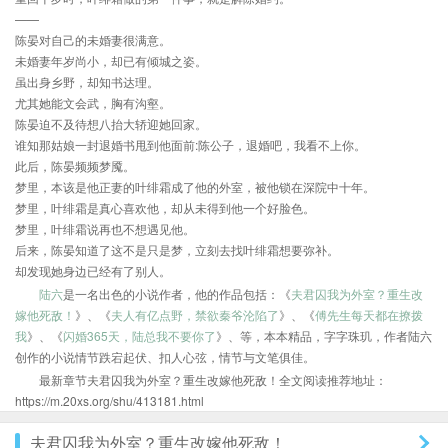
——
陈晏对自己的未婚妻很满意。
未婚妻年岁尚小，却已有倾城之姿。
虽出身乡野，却知书达理。
尤其她能文会武，胸有沟壑。
陈晏迫不及待想八抬大轿迎她回家。
谁知那姑娘一封退婚书甩到他面前:陈公子，退婚吧，我看不上你。
此后，陈晏频频梦魇。
梦里，本该是他正妻的叶绯霜成了他的外室，被他锁在深院中十年。
梦里，叶绯霜是真心喜欢他，却从未得到他一个好脸色。
梦里，叶绯霜说再也不想遇见他。
后来，陈晏知道了这不是只是梦，立刻去找叶绯霜想要弥补。
却发现她身边已经有了别人。
陆六
是一名出色的小说作者，他的作品包括：《
夫君囚我为外室？重生改
嫁他死敌！
》、《
夫人有亿点野，禁欲秦爷沦陷了
》、《
傅先生每天都在撩拨
我
》、《
闪婚365天，陆总我不要你了
》、等，本本精品，字字珠玑，作者陆六
创作的小说情节跌宕起伏、扣人心弦，情节与文笔俱佳。
最新章节夫君囚我为外室？重生改嫁他死敌！全文阅读推荐地址：
https://m.20xs.org/shu/413181.html
夫君囚我为外室？重生改嫁他死敌！