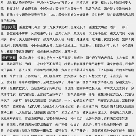
双
综影视之炮灰抱男神
开局作为实验体的万界之旅
宋檀记事
官媛
权欲：从乡镇到省委大
院
长夜谍影
改命记实录
全球冰封：我打造了末日安全屋
乳娘的诱惑
四合院：秦淮茹赖上
我
官场：美女领导带我青云直上
1952，我带全家搬入南锣鼓巷
盖世神医
我在娱乐圈当风水顾
问的那些年
经典收藏
重生之将门毒后
满门炮灰读我心后，全家造反了
重生之女将星
香归
一纸千
金
兽世在逃小娇娇
从漂在港综开始
边关小厨娘
墨燃丹青
大理寺小饭堂
崔大人驾到
小富
则安
将军，夫人喊你种田了
修真界无数天骄，唯有小师妹沙雕
屯满粮，灾荒我不慌
震惊！男
主绝嗣，我嘎嘎能生
小师妹生来反骨，女主掉坑她埋土
乱世种田：挡我发财者，死！
小O暴露
后，被整个修真界觊觎了
祖传玉佩竟是空间，逃荒不慌
最近更新
皇后的容光
侯府忘恩负义？权臣撑腰，我虐渣
国公府丫鬟内卷日常
人在秦国，基
建，搞钱两手抓
为师
二小姐宁死不当通房
状元夫君攀高枝后我另嫁权臣
卖身救母后，我带废
太子躺赢了
寡人有冤
我靠签到种田兴家
六岁崽崽带着破碗穿异界
王爷别催婚，我的差评铺刚
开挂
来岁千山
万界食铺：开局红楼当孤女
奶娘娇软，权贵们只想父凭子贵
东宫宠妾
裁
玉
度今朝
崽崽铃铛通两界，全村逃荒有救了
冲喜丫鬟不圆房？病骨少爷急红眼
穿越灾荒年，
我带千亿物资救女儿
当咸鱼绑定了厨神系统
谁说她不能靠科举位极人臣
掌司大人宠妻实录
穿
成秀才之女
福气包出逃，全家的气运我夺了！
女帝从签到种田开始
重生回到选秀当天，安陵容
杀疯了
误青灯
穿到大汉搞基建
穿成奶娘，一不小心被全府娇宠了
清穿宫女要上位，禁欲四爷
沦陷了
错嫁春色
劝爹入赘，我被五个大佬继兄团宠
表小姐高嫁了吗
流放岭南？我在大唐搞菜
篮子工程
七天后穿越，我提前囤货躲灾年
和堂姐换亲后，被状元夫君宠上天
作精恶女万人嫌，
疯批王爷追妻忙
穿成农家悍媳，我带全家吃饱饭
袖中凤刃
说好当奶娘，谁料满京权贵皆发
狂
换亲后，肩祧两房的权臣后悔疯了
朱门画骨
金媒娇
嫁纨绔，重生主母掀翻国公府
厨
香
分家断亲？我靠签到系统种田致富
最强女官，从坊正开始！
强娶宿敌后他变成了娇夫
胭脂