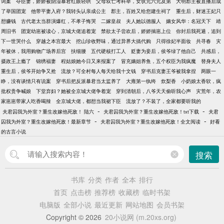
词案
夺臣妻，娇娇被阴湿暴君红眼轻哄
父母双亡考科举，女状元六元及第
大明郡主被直播后成
了举国团宠
他带平妻入府？我转头认亲成公主
郡主，百姓又给您建生祠了
重生后，财迷王妃只
想赚钱
古代老太当群演爆红，不孝子悔哭
二嫁皇叔
夫人她以德服人
嫡女风华：名冠天下
靖
周旧书
团宠幼崽被读心，京城大佬追着宠
禁欲太子尝欢后，娇娇揣崽上位
你封后我死遁，追到
下一世哭什么
穿越之本宫最大
挖山珍收野味，通过异界大搞代购
只得徐妃半面妆
共寻春
灾
年被休，我用购物广场养后宫
扶细腰
五代硬核打工人
贬妻为妾后，侯爷绿了他自己
共感后，
摄政王上瘾了
锦绣福妻
程姑娘她今日又来报案了
冒充嫡姐养鱼，五个权臣为我疯魔
替身夫人
重生后，侯爷开始争又抢
流放？可全村每人每天给我十文钱
穿书后克妻王爷被我拿捏
两眼一
睁，没有谈情只有说案
穿书后把反派暴君当太监养了
大雍第一纨绔
炊梨香
小奶娘太香软，疯
批权贵争喊娘
下堂弃妇？她被全京城大佬争着宠
穿到清朝后，八爷天天偷听我心声
灾荒年，农
家崽崽带家人吃香喝辣
全京城大佬，都想当我裙下臣
流放了？不装了，全家都要听我的
-
-
夫君囚我为外室？重生改嫁他死敌！ 陆六
夫君囚我为外室？重生改嫁他死敌！txt下载
夫君
-
-
囚我为外室？重生改嫁他死敌！最新章节
夫君囚我为外室？重生改嫁他死敌！全文阅读
好看
的古言小说
搜索
书库
分类
作者
全本
排行
首页
点击榜
推荐榜
收藏榜
临时书架
电脑版
全部小说
最近更新
网站地图
会员书架
Copyright © 2026
20小说网 (m.20xs.org)