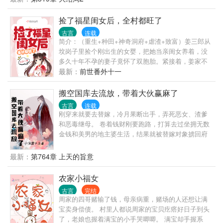
半，嗷嗷待哺。 夫君最惨了，双腿被算计打残。 跟着
极品的老夫人和二叔，三叔一家一起被流放，这不是
捡了福星闺女后，全村都旺了
要被欺负死？ 眼看天眼亡我夫家，沐绵绵不干了！ 转
古言
连载
身搬空敌人的国库，流放路上越走越荒凉，不慌，她
简介：（重生+种田+神奇洞府+虐渣+致富）姜三郎从
空间有物资。 到了南荒，寸草不生之地，没有活路只
坟岗子里捡个刚出生的女婴，把她当亲闺女养着，没
能饿死。 不慌，她有改造土质技术，将荒凉之地变成
多久十年不孕的妻子竟怀了双胞胎。紧接着，姜家不
乐园。 多年后，夜王总算沉冤得雪准备回京。 “抱
断有好事降临，从一贫如洗，一步步走上富裕之路。
最新：
前世番外十一
歉，王爷当初我们没有正式拜堂，说好了只是假夫妻
全村人都羡慕姜家好运气，都想沾沾小仙童的福气。
契约关系，我就不跟你回去了！” 哪知道当初冷冰冰的
樱宝小...
搬空国库去流放，带着大伙赢麻了
夜王，转眼就变成小奶狗，半夜钻进她的被窝，抱着
她哭唧唧：“绵绵，你不走，我也不走。”
古言
连载
刚穿来就要去替嫁，冷月果断出手，弄死恶女、渣爹
和恶毒继母。 卷着钱财刚要跑路，打算去过坐拥无数
金钱和美男的地主婆生活，结果就被替嫁对象掳回府
了。 冷月先是因为抢了霍靖轩的扳指而意外开启了种
田空间，后又因为被美色迷惑而顺势答应嫁给他。 之
最新：
第764章 上天的旨意
后更是开启了许愿空间，当知道要被抄家流放之后，
冷月和男主提前搬空了国库、京城大贪官和众皇子的
农家小福女
府邸，收获满满的踏上流放之路。 一路走，一路收，
古言
完结
不仅没受罪，反而赚来个盆满钵满。 路上的刺杀和暗
周家的四哥赌输了钱，母亲病重，赌场的人还想让满
害不断，来一个，杀一个，来两个，灭一双。
宝卖身偿债。 村里人都说周家的宝贝疙瘩好日子到头
了，老娘也握着满宝的小手哭唧唧。 满宝却手握系