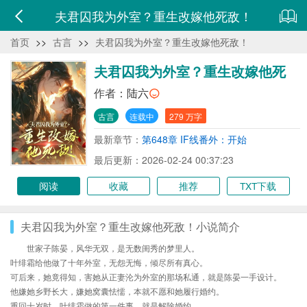
夫君囚我为外室？重生改嫁他死敌！
首页
>>
古言
>>
夫君囚我为外室？重生改嫁他死敌！
夫君囚我为外室？重生改嫁他死
敌！
作者：
陆六
古言
连载中
279 万字
最新章节：
第648章 IF线番外：开始
最后更新：2026-02-24 00:37:23
阅读
收藏
推荐
TXT下载
夫君囚我为外室？重生改嫁他死敌！小说简介
世家子陈晏，风华无双，是无数闺秀的梦里人。
叶绯霜给他做了十年外室，无怨无悔，倾尽所有真心。
可后来，她竟得知，害她从正妻沦为外室的那场私通，就是陈晏一手设计。
他嫌她乡野长大，嫌她窝囊怯懦，本就不愿和她履行婚约。
重回十岁时，叶绯霜做的第一件事，就是解除婚约。