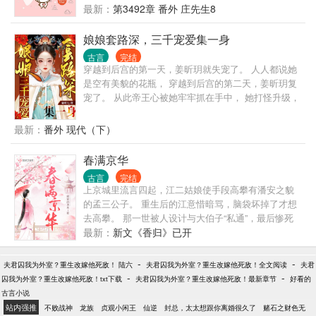
统，带着兄弟嫂子们开荒，种地，种药材，开铺
最新：
第3492章 番外 庄先生8
子…… 日子越过越好，嫂子们却开始忧心满宝的婚
事。 “小姑，庄先生的孙子不错，又斯文又会读书，配
娘娘套路深，三千宠爱集一身
你正好。” “小姑，还是钱老爷家的小儿子好，又漂
古言
完结
亮，又听话，一定不会顶嘴。” 满宝抿嘴一笑：“我早
穿越到后宫的第一天，姜昕玥就失宠了。 人人都说她
就想好了，就选被我从小揍到大的竹马白善宝。” 书友
是空有美貌的花瓶， 穿越到后宫的第二天，姜昕玥复
交流群：307547705，回答问题进入 坑品有保证，已
宠了。 从此帝王心被她牢牢抓在手中， 她打怪升级，
完结的作品有《林氏荣华》《重生娘子在种田》等六
一路从贵人至皇贵妃，盛宠不衰。 宣武帝：当初是见
本书。
色起意，后来是为色所迷，谁知道这个女人还有多少
最新：
番外 现代（下）
面是朕不知道的？ 姜昕玥：皇帝就是后宫中血条最粗
的大boss，打空他的血条，我就能做这深宫宠妃。
春满京华
Ps:女主一心搞事业，只想富贵荣华，锦衣玉食过一
古言
完结
生，吹拿唱打样样精通，千层套路拿下皇帝。 宣武帝
上京城里流言四起，江二姑娘使手段高攀有潘安之貌
不重女色，更爱江山，但似乎却栽在了当初自己厌弃
的孟三公子。 重生后的江意惜暗骂，脑袋坏掉了才想
的嫔妃手里。
去高攀。 那一世被人设计与大伯子“私通”，最后惨死
在庵堂。 满庭芳菲，花开如锦。这辈子要好好享受人
最新：
新文《香归》已开
生，争取活到寿终正寝。 不过，该报的仇要报，该报
的恩嘛……更要报啰。 终于大伯子……
-
-
夫君囚我为外室？重生改嫁他死敌！ 陆六
夫君囚我为外室？重生改嫁他死敌！全文阅读
夫君
-
-
囚我为外室？重生改嫁他死敌！txt下载
夫君囚我为外室？重生改嫁他死敌！最新章节
好看的
古言小说
站内强推
不败战神
龙族
贞观小闲王
仙逆
封总，太太想跟你离婚很久了
赌石之财色无