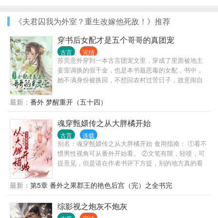
《夫君囚我为外室？重生改嫁他死敌！》推荐
穿书后女配才是五个哥哥的真团宠
古言
完结
苏莞意外穿到一本古言团宠文里，穿成了里面被地主
妾室调换的假千金，也是本书最恶毒的女配，书中，
她不满身份被换回，不想回农村过苦日子，故意闹自
杀，还处处和真千金过不去，最后成功把自己给作死
了，而真千金头顶女主光环，是书里名副其实的团
最新：
番外 梦醒重开（五十四）
宠，江莞的五个哥哥将来都会成为大佬，大哥入朝为
官，官拜三品，二哥被神医收徒，医毒双绝，三哥保
魂穿甄嬛传之从大胖橘开始
家卫国，成一代名将，四哥爱庖厨，御赐天下第一
古言
连载
楼，五哥丹青妙绝，一画难求! 他们成为大佬后，对养
别名：魂穿甄嬛传之从大胖橘开始 食用指南： ①看不
妹越来越喜欢，对亲妹的所作所为却越来越厌恶，最
惯男性视角可从番外开始看。 ②文笔有限，轻喷，可
后死的时候，无人愿意管她。 苏莞为了改变自己书中
提意见，但是请在作者书评下方提，别的地方真的看
的命运，不让自己变得孤立无援，于是她便顺其自然
不到，谢谢。 ③第一个世界因为男主还未成长，相信
回了农村老家，以诚心和哥哥们相处，逐渐也成了他
爱情，有自曝环节，不喜还请跳过。 「金手指强大每
最新：
第5章 番外之果郡王的艳色后宫（完）之全书完
们的团宠对象。 改变哥哥们看法的日子里，她利用自
个世界一个金手指＋男性向」 宋祁穿越了，成了剧中
己的生活技能让生活越过越好，还一不小心救书中的
的大胖橘。 嗯，年轻了，后宫还佳丽三千，宋祁表示
综影视之炮灰不炮灰
大佬男二，朝夕相处之间，他对自己情根深种，还假
赚了，可后宫妃嫔接二连三的重生，让宋祁怀疑人
装小奶狗对苏莞各种装可怜扮无辜，实际上他是个不