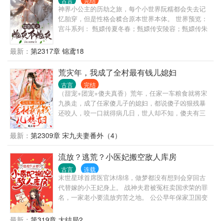
古言
完结
生…… 还好金手指够大，宋祁费死费活的当了那么多
折不扣的大黑芝麻汤圆。 一开始苏莞还假矜持，最后
神界小公主的历劫之旅，每个小世界阮糯都会失去记
年的打工人，成就了大好帝国。原本以为可以躺平
实在受不了他的美颜暴击，然后……斯哈斯哈
忆胎穿，但是性格会糅合原本世界本体。 世界预览：
了，却不曾想……这仅仅是开始。 （最后，谢谢大家
宫斗系列： 甄嬛传夏冬春；甄嬛传安陵容；甄嬛传朱
观看，简介无能，请看正文） 1.大胖橘?? 2.温实初??
宜修；甄嬛传朱柔则；甄嬛传余莺儿； 美人心计青宁
3.年羹尧?? 4.安比槐?? 5.弘晖?? 6.狂徒与三阿哥?? 7.
王后；美人心计紫苏； 宫心计钱飞燕；宫心计万宝贤
最新：
第2317章 锦鸢18
五蛋弘昼?? 番外一：当宜修穿成沈眉庄?? 番外二：当
······ 民国系列： 乱世佳人贺美馨 烽火佳人青萍 嫁入
安陵容长得像柔则?? 番外三：宜修变成如懿?? 番外
豪门沈盈娣 ······ 现代系列： 我的人间烟火叶子 ······
荒灾年，我成了全村最有钱儿媳妇
四：果郡王的艳色后宫?? 全书完结
仙侠系列： 三生三世十里桃花素锦 三生三世十里桃花
古言
完结
小巴蛇 天札之白蛇传说原创小花精阮糯 琉璃原创小仓
（甜宠+团宠+傻夫真香）荒年，任家一车粮食就将宋
鼠软糯 ······· 其它系列： ······ 批注：顺序不定；篇幅
九换走，成了任家傻儿子的媳妇，都说傻子凶狠残暴
不定
还咬人，咬一口就得病几日，世人却不知，傻夫有三
好：相貌好、身材好、体力更好。 锦鲤体质的宋九，
嫁到任家就成了团宠，好事一桩连一桩，任家生活也
最新：
第2309章 宋九夫妻番外（4）
越过越好。 只是她这个傻夫身份却变得不简单，亲生
父母来相认，爹不疼娘不爱？没关系，宋九护短疼丈
流放？逃荒？小医妃搬空敌人库房
夫。斗极品虐渣渣，带着傻夫发家致富，谁也别想欺
古言
连载
负他。 宋九：“荣长只有我能欺负。” 任荣长：“只有媳
末世星球首席医官沐绵绵，做梦都没有想到会穿回古
妇能欺负我，其他人都不准欺负我媳妇。”
代替嫁的小王妃身上。 战神夫君被冤枉卖国求荣的罪
名，一家老小要流放穷苦之地。 公公早年保家卫国变
成植物人。 婆婆貌若天仙，心性纯良，却是个痴傻
儿。 小姑子娇滴滴，只会嘤嘤！ 年幼小叔子只有三岁
最新：
第319章 大结局2