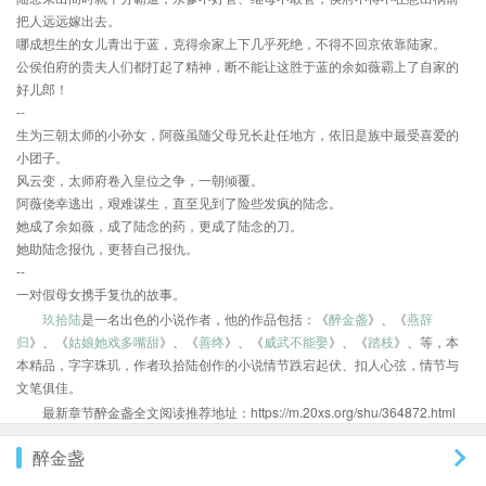
把人远远嫁出去。
哪成想生的女儿青出于蓝，克得余家上下几乎死绝，不得不回京依靠陆家。
公侯伯府的贵夫人们都打起了精神，断不能让这胜于蓝的余如薇霸上了自家的
好儿郎！
--
生为三朝太师的小孙女，阿薇虽随父母兄长赴任地方，依旧是族中最受喜爱的
小团子。
风云变，太师府卷入皇位之争，一朝倾覆。
阿薇侥幸逃出，艰难谋生，直至见到了险些发疯的陆念。
她成了余如薇，成了陆念的药，更成了陆念的刀。
她助陆念报仇，更替自己报仇。
--
一对假母女携手复仇的故事。
玖拾陆
是一名出色的小说作者，他的作品包括：《
醉金盏
》、《
燕辞
归
》、《
姑娘她戏多嘴甜
》、《
善终
》、《
威武不能娶
》、《
踏枝
》、等，本
本精品，字字珠玑，作者玖拾陆创作的小说情节跌宕起伏、扣人心弦，情节与
文笔俱佳。
最新章节醉金盏全文阅读推荐地址：https://m.20xs.org/shu/364872.html
醉金盏