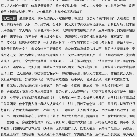
军，夫人喊你种田了
修真界无数天骄，唯有小师妹沙雕
小师妹生来反骨，女主掉坑她埋土
乱世
种田：挡我发财者，死！
小O暴露后，被整个修真界觊觎了
最近更新
皇后的容光
侯府忘恩负义？权臣撑腰，我虐渣
国公府丫鬟内卷日常
人在秦国，基
建，搞钱两手抓
为师
二小姐宁死不当通房
状元夫君攀高枝后我另嫁权臣
卖身救母后，我带废
太子躺赢了
寡人有冤
我靠签到种田兴家
六岁崽崽带着破碗穿异界
王爷别催婚，我的差评铺刚
开挂
来岁千山
万界食铺：开局红楼当孤女
奶娘娇软，权贵们只想父凭子贵
东宫宠妾
裁
玉
度今朝
崽崽铃铛通两界，全村逃荒有救了
冲喜丫鬟不圆房？病骨少爷急红眼
穿越灾荒年，
我带千亿物资救女儿
当咸鱼绑定了厨神系统
谁说她不能靠科举位极人臣
掌司大人宠妻实录
穿
成秀才之女
福气包出逃，全家的气运我夺了！
女帝从签到种田开始
重生回到选秀当天，安陵容
杀疯了
误青灯
穿到大汉搞基建
穿成奶娘，一不小心被全府娇宠了
清穿宫女要上位，禁欲四爷
沦陷了
错嫁春色
劝爹入赘，我被五个大佬继兄团宠
表小姐高嫁了吗
流放岭南？我在大唐搞菜
篮子工程
七天后穿越，我提前囤货躲灾年
和堂姐换亲后，被状元夫君宠上天
作精恶女万人嫌，
疯批王爷追妻忙
穿成农家悍媳，我带全家吃饱饭
袖中凤刃
说好当奶娘，谁料满京权贵皆发
狂
换亲后，肩祧两房的权臣后悔疯了
朱门画骨
金媒娇
嫁纨绔，重生主母掀翻国公府
厨
香
分家断亲？我靠签到系统种田致富
最强女官，从坊正开始！
强娶宿敌后他变成了娇夫
胭脂
词案
夺臣妻，娇娇被阴湿暴君红眼轻哄
父母双亡考科举，女状元六元及第
大明郡主被直播后成
了举国团宠
他带平妻入府？我转头认亲成公主
郡主，百姓又给您建生祠了
重生后，财迷王妃只
想赚钱
古代老太当群演爆红，不孝子悔哭
二嫁皇叔
夫人她以德服人
嫡女风华：名冠天下
靖
周旧书
团宠幼崽被读心，京城大佬追着宠
禁欲太子尝欢后，娇娇揣崽上位
你封后我死遁，追到
下一世哭什么
穿越之本宫最大
挖山珍收野味，通过异界大搞代购
只得徐妃半面妆
共寻春
灾
年被休，我用购物广场养后宫
扶细腰
五代硬核打工人
贬妻为妾后，侯爷绿了他自己
共感后，
摄政王上瘾了
锦绣福妻
程姑娘她今日又来报案了
冒充嫡姐养鱼，五个权臣为我疯魔
替身夫人