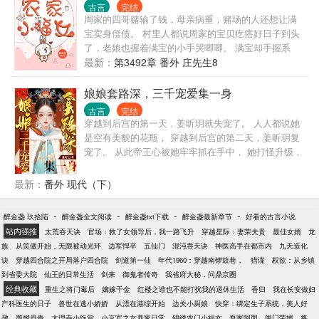
启，然后化身嚣张跋扈泼辣善妒的恶女，等到落选好
呀......
古言
完结
挑一个夫婿逍遥快活的过日子。 后来，宋云昭看着对
周家的四哥赌输了钱，母亲病重，赌场的人还想让满
着她笑的十分宠溺的陛下说道：“昭昭，过来。” 宋云
宝卖身偿债。 村里人都说周家的宝贝疙瘩好日子到头
昭只觉得大事不妙，脚底发凉，狗皇帝面带温柔眼神
了，老娘也握着满宝的小手哭唧唧。 满宝却手握系
冰冷，分明是想拿她当刀使！
统，带着兄弟嫂子们开荒，种地，种药材，开铺
最新：
第3492章 番外 庄先生8
子…… 日子越过越好，嫂子们却开始忧心满宝的婚
事。 “小姑，庄先生的孙子不错，又斯文又会读书，配
娘娘套路深，三千宠爱集一身
你正好。” “小姑，还是钱老爷家的小儿子好，又漂
古言
完结
亮，又听话，一定不会顶嘴。” 满宝抿嘴一笑：“我早
穿越到后宫的第一天，姜昕玥就失宠了。 人人都说她
就想好了，就选被我从小揍到大的竹马白善宝。” 书友
是空有美貌的花瓶， 穿越到后宫的第二天，姜昕玥复
交流群：307547705，回答问题进入 坑品有保证，已
宠了。 从此帝王心被她牢牢抓在手中， 她打怪升级，
完结的作品有《林氏荣华》《重生娘子在种田》等六
一路从贵人至皇贵妃，盛宠不衰。 宣武帝：当初是见
本书。
色起意，后来是为色所迷，谁知道这个女人还有多少
最新：
番外 现代（下）
面是朕不知道的？ 姜昕玥：皇帝就是后宫中血条最粗
的大boss，打空他的血条，我就能做这深宫宠妃。
-
-
-
-
醉金盏 玖拾陆
醉金盏全文阅读
醉金盏txt下载
醉金盏最新章节
好看的古言小说
Ps:女主一心搞事业，只想富贵荣华，锦衣玉食过一
站内强推
太荒吞天诀
官场：救了女领导后，我一路飞升
穿越星际：妻荣夫贵
最佳女婿
龙
生，吹拿唱打样样精通，千层套路拿下皇帝。 宣武帝
族
从笑傲开始，无限被动光环
边军悍卒
五仙门
混沌吞天诀
神医高手在都市内
九天造化
不重女色，更爱江山，但似乎却栽在了当初自己厌弃
诀
穿越四合院之开局落户四合院
剑道第一仙
年代1960：穿越南锣鼓巷，
猎谍
权欲：从乡镇
的嫔妃手里。
到省委大院
仙王的日常生活
剑来
御鬼者传奇
我省府大秘，问鼎京圈
经典收藏
重生之将门毒后
嫡嫁千金
红楼之谁也不能打扰我的退休生活
香归
我在长安做妇
产科医生的日子
兽世在逃小娇娇
从漂在港综开始
边关小厨娘
快穿：绑定生子系统，美人好
孕
墨燃丹青
大理寺小饭堂
小京官之女养家日常
锦绣农门小福女
吾家阿囡
闺门荣婿
将