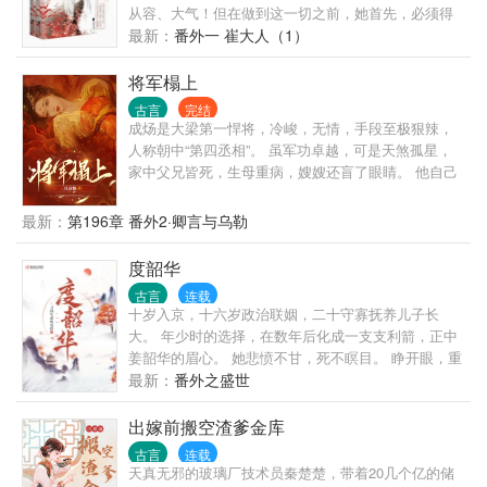
么老纠缠她？说好的冷清疏离，两看相厌呢？
从容、大气！但在做到这一切之前，她首先，必须得
撸起袖子掀翻那帮装逼的伪君子！！！不正经文案：
最新：
番外一 崔大人（1）
他那么耀眼，宛若烈烈金乌让人不敢直视、不敢靠
近，就连他主动接近，阿凝都觉得自己要被烤化了，
将军榻上
始终不敢置信自己竟然拥有了这个男人。她有时候会
古言
完结
惴惴：你不嫌弃我笨？他道：智多者夭寿，你能拯救
成炀是大梁第一悍将，冷峻，无情，手段至极狠辣，
我和我们的孩子。她恼怒又担忧：就算以后我生的孩
人称朝中“第四丞相”。 虽军功卓越，可是天煞孤星，
子能笨点，可你又不会变笨。他抱住她道：近墨者
家中父兄皆死，生母重病，嫂嫂还盲了眼睛。 他自己
黑。——————————————本文是悬疑、推
的命再硬，仍在大业初成时身中奇毒，昏迷不醒。 直
理、逗比、暖萌，希望大家会喜欢，欢迎入坑！
到皇帝指婚，给他塞了个小妻子。 大婚当晚，他奇迹
最新：
第196章 番外2·卿言与乌勒
般地醒来。 见她香娇玉嫩，温顺得像只小绵羊。 成炀
冷冷：皇帝派来监视我的，迟早得死。 后来某一天，
度韶华
卿令仪弯眼笑开，舒展、纯粹，明媚浑然天成。 成
古言
连载
炀：…… 成炀：就，真挺好看的。 再后来，卿令仪当
十岁入京，十六岁政治联姻，二十守寡抚养儿子长
着他面哭了，泪水盈盈，梨花带雨。 成炀：艹，更好
大。 年少时的选择，在数年后化成一支支利箭，正中
看了。 这哪还舍得杀。 · 事实上，卿令仪嫁进来，只
姜韶华的眉心。 她悲愤不甘，死不瞑目。 睁开眼，重
是为了报答成炀过去的救命恩情。 眼见母亲病愈，嫂
回年少。 她毅然踏上和前世截然不同的路。一步一
最新：
番外之盛世
嫂目明，成家事事顺遂。 她准备离开，去做她不得不
步，缓慢又坚定地向前，直至权力之巅！ 这一世，命
做的事。 却被男人察觉，堵在了门口。 “我得走，”卿
运只掌控在她自己手中。 她要这天下，安静倾听她的
出嫁前搬空渣爹金库
令仪泪眼朦胧，“放、放了我叭。” 成炀轻轻摩挲着她
声音。
的脸庞，嗓音低沉沙哑，“哭得好，我就考虑考虑。”
古言
连载
天真无邪的玻璃厂技术员秦楚楚，带着20几个亿的储