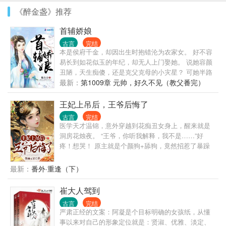
《醉金盏》推荐
首辅娇娘
古言
完结
本是侯府千金，却因出生时抱错沦为农家女。 好不容
易长到如花似玉的年纪，却无人上门娶她。 说她容颜
丑陋，天生痴傻，还是克父克母的小灾星？ 可她半路
捡来的夫君，是未来首辅。 她上山领养的小和尚，是
最新：
第1009章 元帅，好久不见（教父番完）
六国神将。 就连随手救下的老太太，竟然也是当朝太
后。 某男恶狠狠道：“娘子，谁敢欺负你，为夫把他办
王妃上吊后，王爷后悔了
了！” 神将道：“姐姐，六国疆土，你想去哪里，我都
古言
完结
打给你！” 太后道：“皇帝欺负娇娇了？等着！哀家这
医学天才温锦，意外穿越到花痴丑女身上，醒来就是
就去把他废了！” 【明明可以凭运气却偏要靠实力的霸
洞房花烛夜。 “王爷，你听我解释，我不是……”好
王花女主】VS【深藏不露折翼少年男主】
疼！想哭！ 原主就是个颜狗+舔狗，竟然招惹了暴躁
症王爷，小命都作没了。 好在她有医术在手，前世的
胎记竟然跟她一起穿越，变成了随身灵泉空间！ 被弃
最新：
番外·重逢（下）
六年后，华丽变身的温锦带着萌宝走出冷院，手撕白
莲，痛扁绿茶。 撩什么男人？独美做个富婆它不香
崔大人驾到
吗？ 温锦带着萌娃，治病救人赚银子。 医治瘸腿大
古言
完结
哥，鼓励哥哥做大官。 没有金大腿，靠着金手指咱也
严肃正经的文案：阿凝是个目标明确的女孩纸，从懂
能成为人生赢家！ 唉，不对，这个又帅又撩的王爷怎
事以来对自己的形象定位就是：贤淑、优雅、淡定、