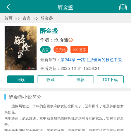
醉金盏
首页
>>
古言
>>
醉金盏
醉金盏
作者：
玖拾陆
古言
已完结
190 万字
最新章节：
第244章 一路往那斑斓的秋色中去
（全文完）
最后更新：2025-12-31 15:56:21
阅读
收藏
推荐
TXT下载
醉金盏小说简介
远嫁蜀地近二十年的定西侯府嫡女陆念回京了，还带回来了刚及笄的独女
余如薇。
两地路远，消息难通，京中勋贵却也陆续听说过这对母女的状况，实在太过离
奇。
陆念未出阁时就十分霸道，亲爹不好管、继母不敢管，侯府不得不在惹出祸前