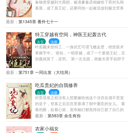
备物资穿越到大禹朝，被渣爹秦丞相嫁给了死对头韩
慕晨，成了晨王妃，还要同他一起被流放到极北苦寒
之地，一路上不但艰苦还凶险不断，但憨憨就是有福
气，不但顺利的到达了目的地，而且还开创了一片新
最新：
第1345章 番外七十一
天地。 护卫：“王爷，将士们的口粮不够了！” 王
爷：“这事儿你跟王妃说。” 护卫：“王爷，将士们的冬
特工穿越有空间，神医王妃轰古代
衣还没做呢！” 王爷：“不是跟你说了吗，这事儿直接
古言
连载
跟王妃说就行了！” 护卫：“王爷，啥事儿都找王妃不
叶若颖末世特工，一身武艺可谓飞檐走壁，绝世医术
太好吧！别人该说您吃软饭了！” 王爷：“哼！让他们
掌握手中。 谁知，一朝穿越，成了一个废柴王妃，丑
嫉妒去吧！” 护卫：“…………”
加蠢就算了，还穷。 第一次见面，就被夫君手掐脖子
误会杀人，尼玛，这人不过就是断气了，并不代表死
亡。 于是一声：我能救，从此走上逆袭之路。 同胞弟
最新：
第751章 一同出发（大结局）
弟被欺负？没问题，我手撕继母庶女，疯狂打两人
脸。 丫环被欺负了？没问题，我递根棍子给你使劲
吃瓜贵妃的自我修养
打。 萧长青，之前不是嫌弃我丑，嫌我蠢，对我爱理
古言
连载
不理的吗？那么现在你又是在做何呀？ 萧长青：我错
封奕登基之前没有人想要嫁给他这个没存在感不受宠
了，我在求得娘子你的原谅。 开玩笑，姐姐我手握空
的皇子，登基之后后宫里塞满了朝中重臣的女儿。 看
间灵泉，一身医术可谓惊艳四方，怎么可能如此将
着伤眼，处着心烦，宠幸她们都觉得自己脏了自己的
就？ 萧长青：娘子，我真的错了。你这又是在做何
龙体。 他决定选一个性子泼辣嚣张跋扈爱吃醋的女子
最新：
第583章 余生有你
呀？ 叶若颖：你不是叫我掌家吗？我得赚银钱才能掌
进宫，替他将这些垃圾全都打进冷宫。 宋云昭穿到古
呀。 可是为毛掌着掌着就连军营的事物都掌起来了
代十四年，一直猥琐发育，苟着度日，就等着剧情开
农家小福女
呢？ 萧长青：没办法，我得证明我家王妃不是废柴