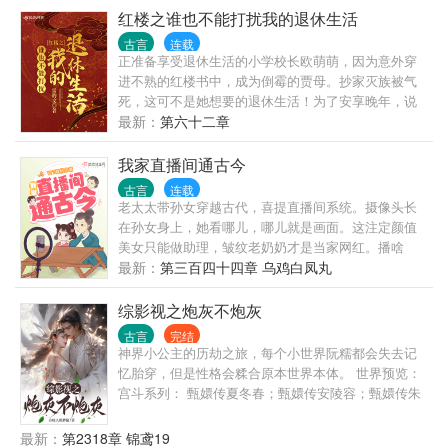
红楼之谁也不能打扰我的退休生活
古言
连载
正准备享受退休生活的小学校长欧萌萌，因为意外穿
进不熟的红楼书中，成为倒霉的贾母。抄家灭族被气
死，这可不是她想要的退休生活！为了安享晚年，说
不得她还要重操旧业，好好让这一家子的九漏鱼卷起
最新：
第六十二章
来！说白了，就是一个教育工作者为了咸鱼躺，不得
不在古代鸡娃的职业史。
我家直播间通古今
古言
连载
老太太带孙女穿越古代，喜提直播间系统。摄像头长
在孙女身上，她看哪儿，哪儿就是画面。这注定颜值
美女只能做助理，皱纹老奶奶才是当家网红。播啥
呢？穷到尿血，为口吃的都得勒紧裤腰带骂街掐架，
最新：
第三百四十四章 乌鸡白凤丸
上打尖心眼老头，下踢隔壁村老太，一套王八拳呼风
唤雨所向披靡。后来厉害了，水灾兵祸匪患，挖渠基
综影视之炮灰不炮灰
建积粮，祖孙俩带领直播间老铁，建设古代农村梦想
古言
完结
家园。
神界小公主的历劫之旅，每个小世界阮糯都会失去记
忆胎穿，但是性格会糅合原本世界本体。 世界预览：
宫斗系列： 甄嬛传夏冬春；甄嬛传安陵容；甄嬛传朱
宜修；甄嬛传朱柔则；甄嬛传余莺儿； 美人心计青宁
王后；美人心计紫苏； 宫心计钱飞燕；宫心计万宝贤
最新：
第2318章 锦鸢19