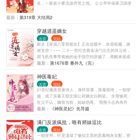
名，一家老小要流放穷苦之地。 公公早年保家卫国变
成植物人。 婆婆貌若天仙，心性纯良，却是个痴傻
儿。 小姑子娇滴滴，只会嘤嘤！ 年幼小叔子只有三岁
最新：
第319章 大结局2
半，嗷嗷待哺。 夫君最惨了，双腿被算计打残。 跟着
极品的老夫人和二叔，三叔一家一起被流放，这不是
穿越逍遥嫡女
要被欺负死？ 眼看天眼亡我夫家，沐绵绵不干了！ 转
古言
完结
身搬空敌人的国库，流放路上越走越荒凉，不慌，她
新文【穿成八零异能女】正在连载中，欢迎收藏，谢
空间有物资。 到了南荒，寸草不生之地，没有活路只
谢支持！~~~ 二十一世纪含着金汤勺出生的肖云依，
能饿死。 不慌，她有改造土质技术，将荒凉之地变成
因飞机失事带着她的金手指空间穿越了，再醒来就成
乐园。 多年后，夜王总算沉冤得雪准备回京。 “抱
了架空世界龙腾国淮阳侯府二房嫡女展云依。 因三年
最新：
第1676章 番外九（完）
歉，王爷当初我们没有正式拜堂，说好了只是假夫妻
前父亲带着弟弟出去办事，回府途中因管闲事把仅七
契约关系，我就不跟你回去了！” 哪知道当初冷冰冰的
岁的嫡子丢失，从此夫妻成陌路。 母亲终是油尽灯
神医毒妃
夜王，转眼就变成小奶狗，半夜钻进她的被窝，抱着
枯，在生命的最后为女儿拼尽全力安排后路，然亲爹
她哭唧唧：“绵绵，你不走，我也不走。”
古言
完结
无颜面对嫡女，干脆不管不问。 大房伯娘母女除了算
21世纪毒医世家传人，身怀异禀，医毒双绝，一朝穿
计她已定婚未婚夫也就算了，还想跟二房姨娘合伙算
越，成了东秦王朝文国公府嫡女白鹤染。 生母惨死，
计她母亲的嫁妆，真是‘是可忍孰不可忍’既然你们都想
生父不认，嫡母当权，姐妹伪善。 熊熊斗志冉冉升
要，就让你们‘如愿以偿’好了。 可慢慢发现事情并不是
起，这一世，她要换一种活法。 欺我者，打！ 辱我
最新：
《神医灵妃》先导篇
那么简单，看云依如何在这架空世界找回丢失的弟
者，杀！ 逼死我母？血债血偿！ 阴谋算计？不死不
弟，培养成人中龙凤，帮着原主和母亲报仇雪恨。 身
休！ 面对不要脸的所谓亲人，她一笑森然：欲毁我
满门反派疯批，唯有师妹逗比
后传说中铁血冷面神‘战王’之称的睿王爷默默相护，看
者，满门皆诛！ 然而，在这条戾气正浓的路上，偶尔
古言
完结
云依如何逍遥生活这一世。
也会出现偏差。 她杀人放火，他火上浇油。 她打家劫
一朝穿书，叶灵泷成了修仙文里的恶毒炮灰女配，资
舍，他磨刀霍霍。 某皇子：小染染，你这是要拽本王