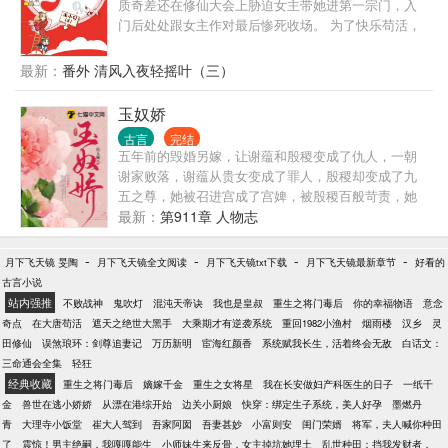
质奇差还在修仙大会上胁迫女主带她进第一宗门，入
去哪里？如果是去榻上，那不用拽，本王自己来……
门后处处跟女主作对最后惨死收场。 为了快乐苟活，
叶灵泷当场放弃胁迫女主，扭头就进了修真界最差的
门派，这恶毒女配她不当了！鬼才衬托女主，她要独
最新：
番外 清风入夜轻摇叶（三）
自美丽。 本以为进个最差宗门能吃喝玩乐苟日子当咸
鱼，谁知这最差的宗门里全员都是疯批反派，随时走
玉奴娇
在黑化边缘，准备给女主挨个送头。 啊这…她们门派
古言
完结
要是马上要团灭了吗？不慌，这题她会。 大师兄满门
五年前的毁婚另嫁，让谢蕴和殷稷变成了仇人，一朝
被灭后复仇杀穿整个修真界最终被女主打败？小师
谢家败落，谢蕴从贵女变成了罪人，殷稷却变成了九
妹：师兄我知道她什么修为什么功法多少秘宝，快，
五之尊，她被召进宫成了宫婢，被殷稷百般苛责，她
卷起来！咱不能输！ 二师兄身藏妖族血脉隐忍躲藏却
都一一忍下。 可萧宝宝的出现却让她的隐忍变成了笑
最新：
第911章 人物志
被人发现群起而诛之？小师妹：躲什么？牛逼血脉两
话，而对殷稷的真心也在殷稷的一次次偏颇中被消
界通杀，去征服两界奉你为主啊！我知道两界传送门
磨，最终的一次误会，彻底磨灭了她的希望，任由自
-
-
-
-
月下飞天镜 旻陶
月下飞天镜全文阅读
在哪！ 三师兄金丹破碎经脉全废走火入魔后成为联手
月下飞天镜txt下载
月下飞天镜最新章节
好看的
己被毒药折磨濒死。 殷稷却在这时候才猛然发觉她对
古言小说
歼灭的大魔头？小师妹：我知道哪里可以重练金丹重
自己有多重要。
站内强推
塑经脉，稳住，这波团战我们能赢！ 四师兄苦恋女主
不败战神
鬼吹灯
混沌天帝诀
我也是皇叔
重生之将门毒后
你的幸福物语
意念
爱而不得为情所伤最后黑化被男主所杀？小师妹：你
奇点
在大唐苟活
遮天之绝世大黑手
大乘期才有逆袭系统
重回1982小渔村
烟雨楼
汉乡
灵
这样不行，舔狗一号送法宝，舔狗二号签契约，你这
田修仙
误煞琅环：剑尊追妻记
万历新明
宦海红颜香
系统赋我长生，活着终会无敌
白话文：
舔狗N号不如去送个命？ 他们这哭哭唧唧柔柔弱弱又
三命通会全集
轻狂
煽风点火疯言疯言的小师妹，是猴子请来的逗比吧？
经典收藏
重生之将门毒后
嫡嫁千金
重生之女将星
我在长安做妇产科医生的日子
一纸千
金
兽世在逃小娇娇
从漂在港综开始
边关小厨娘
快穿：绑定生子系统，美人好孕
墨燃丹
青
大理寺小饭堂
崔大人驾到
吾家阿囡
吾妻甚妙
小富则安
闺门荣婿
将军，夫人喊你种田
了
震惊！男主绝嗣，我嘎嘎能生
小师妹生来反骨，女主掉坑她埋土
乱世种田：挡我发财者，