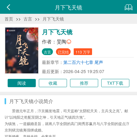
月下飞天镜
首页
>>
古言
>>
月下飞天镜
月下飞天镜
作者：
旻陶
古言
已完结
113 万字
最新章节：
第二百六十七章 尾声
最后更新：2026-04-25 19:25:07
阅读
收藏
推荐
TXT下载
月下飞天镜小说简介
景德元年正月，汴京频发地震，司天监称“太阴犯天关，主兵戈之兆”。献
计“以纯阳之乾配至阴之坤，引天地正气镇四方煞”。
为镇煞，一道赐婚圣旨，就将八字全阴的高门闺秀苏赢月与八字全阳的提点汴
京刑狱沈镜夷强绑成婚。
可新婚夜，喜烛未熄，命案先至……