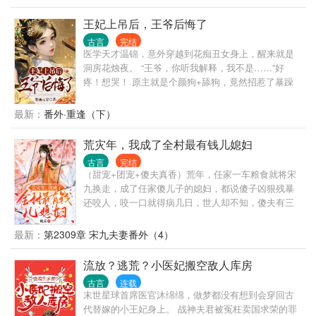
······ 民国系列： 乱世佳人贺美馨 烽火佳人青萍 嫁入
豪门沈盈娣 ······ 现代系列： 我的人间烟火叶子 ······
王妃上吊后，王爷后悔了
仙侠系列： 三生三世十里桃花素锦 三生三世十里桃花
古言
完结
小巴蛇 天札之白蛇传说原创小花精阮糯 琉璃原创小仓
医学天才温锦，意外穿越到花痴丑女身上，醒来就是
鼠软糯 ······· 其它系列： ······ 批注：顺序不定；篇幅
洞房花烛夜。 “王爷，你听我解释，我不是……”好
不定
疼！想哭！ 原主就是个颜狗+舔狗，竟然招惹了暴躁
症王爷，小命都作没了。 好在她有医术在手，前世的
胎记竟然跟她一起穿越，变成了随身灵泉空间！ 被弃
最新：
番外·重逢（下）
六年后，华丽变身的温锦带着萌宝走出冷院，手撕白
莲，痛扁绿茶。 撩什么男人？独美做个富婆它不香
荒灾年，我成了全村最有钱儿媳妇
吗？ 温锦带着萌娃，治病救人赚银子。 医治瘸腿大
古言
完结
哥，鼓励哥哥做大官。 没有金大腿，靠着金手指咱也
（甜宠+团宠+傻夫真香）荒年，任家一车粮食就将宋
能成为人生赢家！ 唉，不对，这个又帅又撩的王爷怎
九换走，成了任家傻儿子的媳妇，都说傻子凶狠残暴
么老纠缠她？说好的冷清疏离，两看相厌呢？
还咬人，咬一口就得病几日，世人却不知，傻夫有三
好：相貌好、身材好、体力更好。 锦鲤体质的宋九，
嫁到任家就成了团宠，好事一桩连一桩，任家生活也
最新：
第2309章 宋九夫妻番外（4）
越过越好。 只是她这个傻夫身份却变得不简单，亲生
父母来相认，爹不疼娘不爱？没关系，宋九护短疼丈
流放？逃荒？小医妃搬空敌人库房
夫。斗极品虐渣渣，带着傻夫发家致富，谁也别想欺
古言
连载
负他。 宋九：“荣长只有我能欺负。” 任荣长：“只有媳
末世星球首席医官沐绵绵，做梦都没有想到会穿回古
妇能欺负我，其他人都不准欺负我媳妇。”
代替嫁的小王妃身上。 战神夫君被冤枉卖国求荣的罪