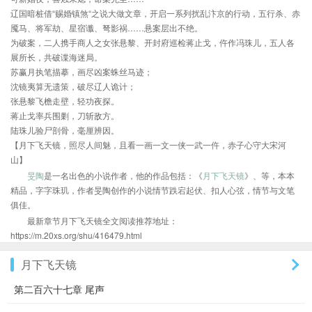
辽国暗桩借“赐婚镇煞“之说大做文章，开启一系列扰乱汴京的行动，五行杀、赤
魇马、将军劫、星宿谶、弩影祸……悬案层出不绝。
为破案，二人携手商人之女张悬黎、开封府巡检蒋止戈，仵作冯珠儿，五人各
展所长，共破谍海迷局。
苏赢月执笔描摹，画尽凶案蛛丝马迹；
沈镜夷算无遗策，破尽辽人诡计；
张悬黎飞檐走壁，轻功夜探。
蒋止戈率兵围剿，刀斩敌方。
陆珠儿验尸剖骨，毫厘辨因。
【月下飞天镜，照尽人间魅，且看一画一文一侠一武一仵，赤子心守大宋河
山】
旻陶
是一名出色的小说作者，他的作品包括：《
月下飞天镜
》、等，本本
精品，字字珠玑，作者旻陶创作的小说情节跌宕起伏、扣人心弦，情节与文笔
俱佳。
最新章节月下飞天镜全文阅读推荐地址：
https://m.20xs.org/shu/416479.html
月下飞天镜
第二百六十七章 尾声