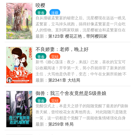
我喜欢你，喜欢了八年。” 而她不知道的是，陆知许也
咬樱
瞒着所有人，同样的喜欢了她八年，甚至比她还要
青春
连载
久。 “言溪，我比你的喜欢，多了两个月。” 后来，言
自从撞破孟繁宴的秘密之后。沈星樱现在远远一瞧见
溪在他的卧室床头柜上，发现了高一时送给他的画，
孟繁宴，立马掉头就跑，搞得好像孟繁宴是一只会吃
那是她画的陆知许，被他用相框裱了起来，从高一到
人的怪物。直到两家联姻，沈星樱被迫和孟繁宴住在
现在一直放在床头。 右下角是她当时特别用心写上的
一起。沈星樱每晚都缩在床角瑟瑟发抖，又惊又怂的
最新：
第123章 樱花正艳，带阿樱回家
陆知许，旁边是他加上了言溪的名字。 最美好的事物
盯着孟繁宴说：“我今晚泡过辣椒水和大蒜了，很难闻
莫过于你在暗恋的那个人，正好也在暗恋着你。
的，你…...
不良娇妻：老师，晚上好
青春
完结
新书《婚心荡漾：夜少，来战》已发，喜欢的宝宝可
以收藏阅读！开学第一天，简小乔就得罪了新来的班
主任，大骂他是伪君子，变态；中午在女厕所前她‘不
小心’把班...
最新：
第2341章 大结局
御兽：我三个舍友竟然是S级兽娘
青春
完结
觉醒仪式上，本是天之骄子的陆随觉醒了最差的F级御
兽天赋，曾经校花女友离他而去。 对此陆随只是随意
一笑，这一切都是个觉醒了一面能收集情绪强化自身
的镜子。 只要他想，提升到传说中SSS级没有问题。
最新：
第259章 终局
只是让他没想到的是，他的三个舍友竟然都是女人，