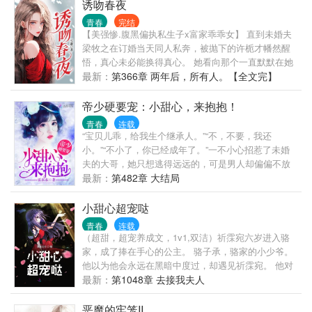
还都是S级兽娘
诱吻春夜
青春
完结
【美强惨.腹黑偏执私生子x富家乖乖女】 直到未婚夫
梁牧之在订婚当天同人私奔，被抛下的许栀才幡然醒
悟，真心未必能换得真心。 她看向那个一直默默在她
身后的男人。 梁锦墨觉得自己已经习惯了黑暗，但许
最新：
第366章 两年后，所有人。【全文完】
栀给了他一束光。 “我这个人有些老派，从订婚到结
婚，到死，不换人。”他问她，“这是一辈子的事，你想
帝少硬要宠：小甜心，来抱抱！
清楚了吗？” 后来坊间传闻，梁家两位少爷为争夺一个
青春
连载
女人大打出手，意外的是私生子梁锦墨成为赢家。 世
“宝贝儿乖，给我生个继承人。”“不，不要，我还
人都说他冷漠寡情，不近女色，许栀深以为然。 直至
小。”“不小了，你已经成年了。”一不小心招惹了未婚
春夜月下，男人骨节分明的大手控着她纤细腰肢，菲
夫的大哥，她只想逃得远远的，可是男人却偏偏不放
薄的唇轻触她白皙脖颈，火热的指尖寸寸逡巡，搅乱
过她。他说：“睡了我，就要对我负责。给你两个选
最新：
第482章 大结局
了一池春水。
择，要么做我老婆，要么做我情人。”她果断的选择了
后者。可是，别人的情人都是吃香的喝辣的的，唯独
小甜心超宠哒
她是在洗衣做饭，像个老妈子一样伺候他。她怒摔，
青春
连载
老娘不干了！男人笑得慵懒，“乖，你还是适合做老
（超甜，超宠养成文，1v1,双洁）祈霂宛六岁进入骆
婆。做老婆就可以吃香的喝辣的了。”可是做了老婆之
家，成了捧在手心的公主。 骆子承，骆家的小少爷。
后。他：“老婆，该给我生个继承人了。” （超甜萌宠
他以为他会永远在黑暗中度过，却遇见祈霂宛。 他对
文，1V1，男女主身心干净）
她的靠近不屑一顾，可最终成了甩不掉宿命。 他宠
最新：
第1048章 去接我夫人
她，迁就她，只为了让她永远留在他的身边……
恶魔的牢笼II