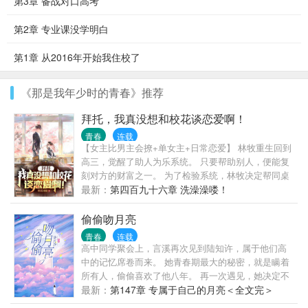
第3章 备战对口高考
第2章 专业课没学明白
第1章 从2016年开始我住校了
《那是我年少时的青春》推荐
拜托，我真没想和校花谈恋爱啊！
青春
连载
【女主比男主会撩+单女主+日常恋爱】 林牧重生回到
高三，觉醒了助人为乐系统。 只要帮助别人，便能复
刻对方的财富之一。 为了检验系统，林牧决定帮同桌
写情书。 阴差阳错间，校花看到了情书，误以为是写
最新：
第四百九十六章 洗澡澡喽！
给她的！ 校花可是班主任的宝贝学生啊！ 谁敢找她表
白，必定被班主任一顿教训。 当林牧恳请校花别告诉
偷偷吻月亮
班主任时...... 林牧：“校花真香！”
青春
连载
高中同学聚会上，言溪再次见到陆知许，属于他们高
中的记忆席卷而来。 她青春期最大的秘密，就是瞒着
所有人，偷偷喜欢了他八年。 再一次遇见，她决定不
会再懦弱，勇敢的去追求她的月亮。 拿着高中时期的
最新：
第147章 专属于自己的月亮＜全文完＞
日记画本，上面全部都是她喜欢他的证据。 “陆知许，