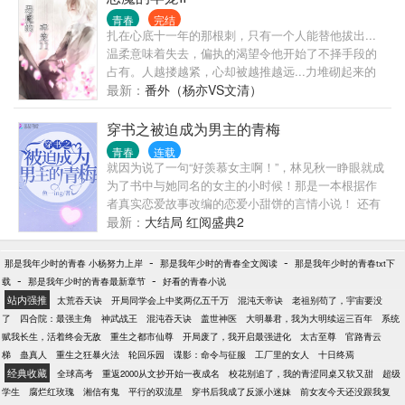
青春
完结
扎在心底十一年的那根刺，只有一个人能替他拔出...
温柔意味着失去，偏执的渴望令他开始了不择手段的
占有。人越搂越紧，心却被越推越远...力堆砌起来的
美好又在瞬间，灰飞烟灭..我遍体鳞伤的爱上你，你却
最新：
番外（杨亦VS文清）
给了我最狠的一刀！（一句话概括：这是一头玛丽苏
狼和一只玛丽苏羊的故事....呜～咩～～）
穿书之被迫成为男主的青梅
青春
连载
就因为说了一句“好羡慕女主啊！”，林见秋一睁眼就成
为了书中与她同名的女主的小时候！那是一本根据作
者真实恋爱故事改编的恋爱小甜饼的言情小说！ 还有
一个自称是天一第一统的系统001告诉自己，必须尽快
最新：
大结局 红阅盛典2
与男主汇合，成为男主的小青梅，陪伴男主成长，不
然将启动自毁程序！ 林见秋内心mmp，女主是大学时
-
-
那是我年少时的青春 小杨努力上岸
那是我年少时的青春全文阅读
那是我年少时的青春txt下
候才认识男主，两个人家乡根本不是一个市的！我怎
-
-
载
那是我年少时的青春最新章节
好看的青春小说
么和他汇合！还成为他的小青梅？！ 天下第一统001:
站内强推
太荒吞天诀
开局同学会上中奖两亿五千万
混沌天帝诀
老祖别苟了，宇宙要没
不去？哦，那就启动自毁吧！ 林见秋:我去！我去！我
了
四合院：最强主角
神武战王
混沌吞天诀
盖世神医
大明暴君，我为大明续运三百年
系统
去还不行嘛！ 简介无能，一句话就是甜！ 1V1，甜宠
赋我长生，活着终会无敌
重生之都市仙尊
开局废了，我开启最强进化
太古至尊
官路青云
文！绝对无虐，以宠为主！男女主互宠！ 我们的目标
梯
蛊真人
重生之狂暴火法
轮回乐园
谍影：命令与征服
工厂里的女人
十日终焉
是什么！ 宠宠宠！ 001:哦！
经典收藏
全球高考
重返2000从文抄开始一夜成名
校花别追了，我的青涩同桌又软又甜
超级
学生
腐烂红玫瑰
湘信有鬼
平行的双流星
穿书后我成了反派小迷妹
前女友今天还没跟我复