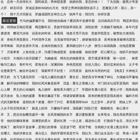
合
总有一天你得长大
国民校花：男神甜宠爱
病娇的我，变态的他！！
丫头别跑：腹黑少爷宠
入怀
林言邱语
穿成反派BOSS的白月光
快穿之男神别跑我快追不上
恶魔宠入怀：甜心，亲一
个！
拐个天才回家去
穿越成国民女神怎么办
纨绔千金：我任性，你得甘愿
最近更新
竹马的偏爱藏不住
我转校你疯啥？重回高中逆袭学霸
北问南风归不归
网恋奔现玩
脱，纯情妹宝疯狂死遁
网恋翻车后，贵族学院校草排队亲
深陷欲潮
大佬她不做炮灰，各年代逆
袭虐渣
樱花汽水味
说喜欢的时候，看着我
地老天荒不负你
贵族学院恶女，被禁欲大佬排队
亲
兽校开局贫困生，F5对我争又抢
在贵族学院钓疯了，娇娇被排队亲
高考前换亲被继兄团宠，
亲哥悔疯
四岁反派作天地，全城却把她当宝
夏风吻过的十八岁
撩完小叔就跑路，但他恋爱脑
了
月落聿青
人鱼幼崽上岸，沟通万物成团宠
欲吻成瘾
南枝清梦
匠心耀天山
他哄不好他的
小祖宗
大佬的小祖宗甜爆了
为她破戒
傅先生的独家星光
星芒撞进薄荷夏
唯一信仰，
林星
晚与江逾白
青柠年代
星海史诗：深渊回响
冉冉思悠悠
丝丝入我心
那封迟来的告白
太子爷
在楚家受气，她在外边称王
我家辩手不好惹！
闪亮星辰
旋转木马旁的约定
【电竞】大神他又
野又奶
当飞飞遇见田田
一场无人瞩目的盛开
重生后，我把高冷学神拽下神坛
大佬她马甲遍地
爆
解开他的蝴蝶结
我的社死对象是校草
涅盘：重生之璀璨人生
对门的泳坛冠军是我的
他的
心上卿
男主的心动编码
兔入狼怀，被狼系大佬盯上了
学霸的专属小甜豆
重生小学：我靠画画
逆天改命
坠入他的盛夏
青春狂飙篮下影，情谜深锁赛场魂
新来的教授竟是我未婚夫
偏科方程
式的无解青春
逼我扶弟？谢邀，我中了21亿
看我看我呀i0o0i
允之吾年，岁岁安
替妹上学，误
入尖子班后我杀疯了
跑道上的诗
只赚钱不谈情，顶级豪门排队打赏
晓晓橙光
南心渡今
禾
又，想念你如樱花盛开一般
在风里喊我的名字
夏识夏散夏遇
女承母业，我在高校男寝当宿
管
他的软糖味青春
深渊里的星火
爱的礼赞
一分之差，撞进你心里
打脸假千金后，清北大学
抢疯了
她写的不是故事，是我们的青春
还是放下吧
星辰予栀
当戏精少女遇上配合班长
青春
在哪儿
他的洪拳女友
满分恋人
我的学霸邻居是竹马
我以为，我们会永远在一起
养成一朵茉
莉香
你是我的丘比特
首富千金重生校园，抱紧清贫大佬
因为喜欢才拒绝
重生成渣女学神，潇