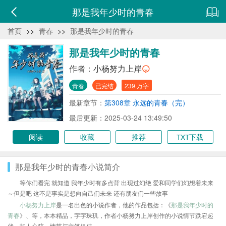
那是我年少时的青春
首页
>>
青春
>>
那是我年少时的青春
那是我年少时的青春
作者：
小杨努力上岸
青春
已完结
239 万字
最新章节：
第308章 永远的青春（完）
最后更新：2025-03-24 13:49:50
阅读
收藏
推荐
TXT下载
那是我年少时的青春小说简介
等你们看完 就知道 我年少时有多点背 出现过幻绝 爱和同学们幻想着未来
～但是吧 这不是事实是想向自己们未来 还有朋友们一些故事
小杨努力上岸
是一名出色的小说作者，他的作品包括：《
那是我年少时的
青春
》、等，本本精品，字字珠玑，作者小杨努力上岸创作的小说情节跌宕起
伏、扣人心弦，情节与文笔俱佳。