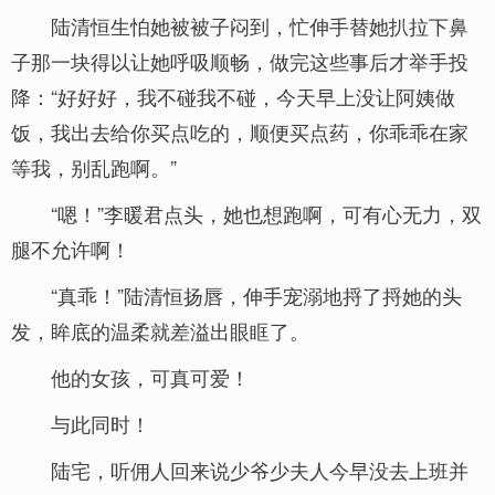
陆清恒生怕她被被子闷到，忙伸手替她扒拉下鼻
子那一块得以让她呼吸顺畅，做完这些事后才举手投
降：“好好好，我不碰我不碰，今天早上没让阿姨做
饭，我出去给你买点吃的，顺便买点药，你乖乖在家
等我，别乱跑啊。”
“嗯！”李暖君点头，她也想跑啊，可有心无力，双
腿不允许啊！
“真乖！”陆清恒扬唇，伸手宠溺地捋了捋她的头
发，眸底的温柔就差溢出眼眶了。
他的女孩，可真可爱！
与此同时！
陆宅，听佣人回来说少爷少夫人今早没去上班并