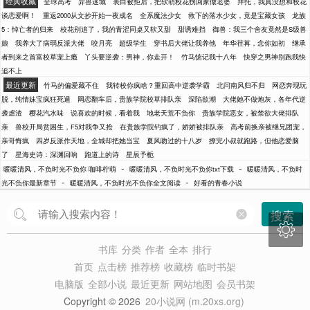
经典收藏
全球高考
异兽迷城
表白被拒后，把软萌校花拐回家做老婆
拜托，我真没想和校花
谈恋爱啊！
重返2000从文抄开始一夜成名
全系魔法少女
救下的落水少女，竟是宝藏女孩
龙族
5：悼亡者的归来
校花别追了，我的青涩同桌又软又甜
甜诱难挡
御兽：我三个舍友竟然是S级兽
娘
我养大了病弱反派大佬
咬月亮
超级学生
穿书后大佬让我养他
年华荏苒，念你如初
继承
者到来之首富校草宠上瘾
丫头要逆袭：男神，你走开！
竹马惦记我十八年
快穿之男神别跑我快
追不上
最近更新
竹马的偏爱藏不住
我转校你疯啥？重回高中逆袭学霸
北问南风归不归
网恋奔现玩
脱，纯情妹宝疯狂死遁
网恋翻车后，贵族学院校草排队亲
深陷欲潮
大佬她不做炮灰，各年代逆
袭虐渣
樱花汽水味
说喜欢的时候，看着我
地老天荒不负你
贵族学院恶女，被禁欲大佬排队
亲
兽校开局贫困生，F5对我争又抢
在贵族学院钓疯了，娇娇被排队亲
高考前换亲被继兄团宠，
亲哥悔疯
四岁反派作天地，全城却把她当宝
夏风吻过的十八岁
撩完小叔就跑路，但他恋爱脑
了
星海史诗：深渊回响
跑道上的诗
星辰予栀
-
-
暖暖清风，不负时光不负你 咖啡柠萌
暖暖清风，不负时光不负你txt下载
暖暖清风，不负时
-
-
光不负你最新章节
暖暖清风，不负时光不负你全文阅读
好看的青春小说
搜索

书库
分类
作者
全本
排行
首页
点击榜
推荐榜
收藏榜
临时书架
电脑版
全部小说
最近更新
网站地图
会员书架
Copyright © 2026
20小说网 (m.20xs.org)