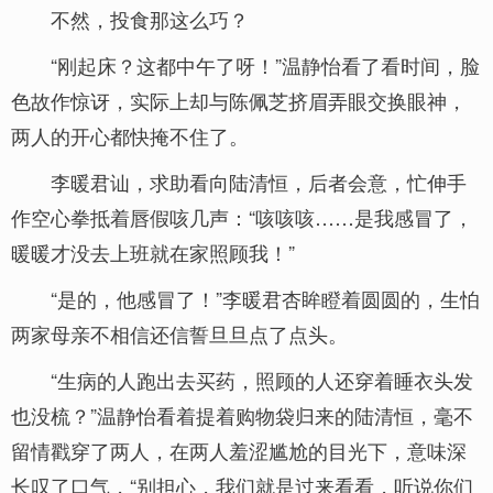
不然，投食那这么巧？
“刚起床？这都中午了呀！”温静怡看了看时间，脸
色故作惊讶，实际上却与陈佩芝挤眉弄眼交换眼神，
两人的开心都快掩不住了。
李暖君讪，求助看向陆清恒，后者会意，忙伸手
作空心拳抵着唇假咳几声：“咳咳咳……是我感冒了，
暖暖才没去上班就在家照顾我！”
“是的，他感冒了！”李暖君杏眸瞪着圆圆的，生怕
两家母亲不相信还信誓旦旦点了点头。
“生病的人跑出去买药，照顾的人还穿着睡衣头发
也没梳？”温静怡看着提着购物袋归来的陆清恒，毫不
留情戳穿了两人，在两人羞涩尴尬的目光下，意味深
长叹了口气，“别担心，我们就是过来看看，听说你们