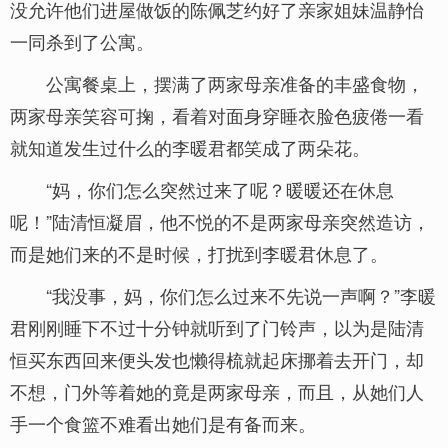
没允许他们进屋做饭的陈佩芝约好了亲家姐妹温静怡
一同杀到了公寓。
公寓餐桌上，摆满了两家母亲准备的丰盛食物，
两家母亲笑容可掬，看着对面身穿睡衣脸色疲倦一看
就知道发生过什么的李暖君都笑成了两朵花。
“妈，你们怎么突然过来了呢？暖暖还在休息
呢！”陆清恒凝眉，他不悦的不是两家母亲突然造访，
而是她们来的不是时候，打扰到李暖君休息了。
“我没事，妈，你们怎么过来不先说一声啊？”李暖
君刚刚睡下不过十分钟就听到了门铃声，以为是陆清
恒买东西回来便头发也懒得梳就起床挪着去开门，却
不想，门外等着她的竟是两家母亲，而且，从她们人
手一个食篮不难看出她们是有备而来。