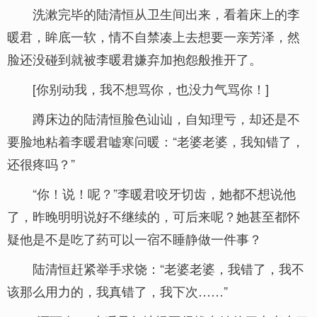
洗漱完毕的陆清恒从卫生间出来，看着床上的李
暖君，眸底一软，情不自禁凑上去想要一亲芳泽，然
脸还没碰到就被李暖君嫌弃加抱怨般推开了。
[你别动我，我不想骂你，也没力气骂你！]
蹲床边的陆清恒脸色讪讪，自知理亏，却还是不
要脸地粘着李暖君嘘寒问暖：“老婆老婆，我知错了，
还很疼吗？”
“你！说！呢？”李暖君咬牙切齿，她都不想说他
了，昨晚明明说好不继续的，可后来呢？她甚至都怀
疑他是不是吃了药可以一宿不睡静做一件事？
陆清恒赶紧举手求饶：“老婆老婆，我错了，我不
该那么用力的，我真错了，我下次……”