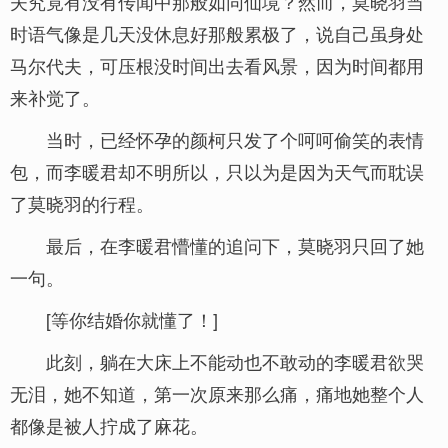
夫究竟有没有传闻中那般如同仙境？然而，莫晓羽当
时语气像是几天没休息好那般累极了，说自己虽身处
马尔代夫，可压根没时间出去看风景，因为时间都用
来补觉了。
当时，已经怀孕的颜柯只发了个呵呵偷笑的表情
包，而李暖君却不明所以，只以为是因为天气而耽误
了莫晓羽的行程。
最后，在李暖君懵懂的追问下，莫晓羽只回了她
一句。
[等你结婚你就懂了！]
此刻，躺在大床上不能动也不敢动的李暖君欲哭
无泪，她不知道，第一次原来那么痛，痛地她整个人
都像是被人拧成了麻花。