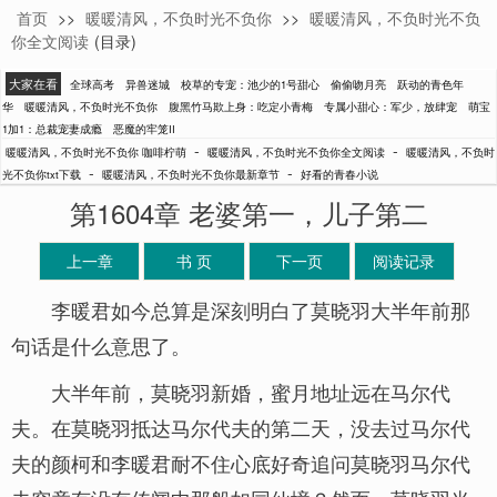
首页
>>
暖暖清风，不负时光不负你
>>
暖暖清风，不负时光不负
咖啡柠萌
你全文阅读
(目录)
大家在看
全球高考
异兽迷城
校草的专宠：池少的1号甜心
偷偷吻月亮
跃动的青色年
华
暖暖清风，不负时光不负你
腹黑竹马欺上身：吃定小青梅
专属小甜心：军少，放肆宠
萌宝
1加1：总裁宠妻成瘾
恶魔的牢笼II
-
-
暖暖清风，不负时光不负你 咖啡柠萌
暖暖清风，不负时光不负你全文阅读
暖暖清风，不负时
-
-
光不负你txt下载
暖暖清风，不负时光不负你最新章节
好看的青春小说
第1604章 老婆第一，儿子第二
上一章
书 页
下一页
阅读记录
李暖君如今总算是深刻明白了莫晓羽大半年前那
句话是什么意思了。
大半年前，莫晓羽新婚，蜜月地址远在马尔代
夫。在莫晓羽抵达马尔代夫的第二天，没去过马尔代
夫的颜柯和李暖君耐不住心底好奇追问莫晓羽马尔代