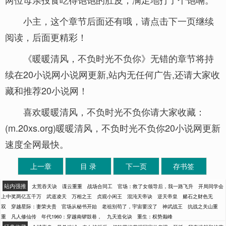
小主，这个章节后面还有哦，请点击下一页继续
阅读，后面更精彩！
《暖暖清风，不负时光不负你》无错的章节将持
续在20小说网小说网更新,站内无任何广告,还请大家收
藏和推荐20小说网！
喜欢暖暖清风，不负时光不负你请大家收藏：
(m.20xs.org)暖暖清风，不负时光不负你20小说网更新
速度全网最快。
上一章
目 录
下一页
存书签
站内强推
太荒吞天诀
谍云重重
战场合同工
官场：救了女领导后，我一路飞升
开局同学会
上中奖两亿五千万
武道凌天
万相之王
贞观小闲王
混沌天帝诀
逆天帝皇
赌石之财色无
双
穿越星际：妻荣夫贵
官场从秘书开始
老祖别苟了，宇宙要没了
神武战王
抗战之关山重
重
凡人修仙传
年代1960：穿越南锣鼓巷，
九天造化诀
重生：权势巅峰