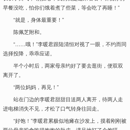
早餐没吃，怕你们饿着煮了些菜，等会吃了再睡！”
“就是，身体最重要！”
陈佩芝附和。
“……哦！”李暖君跟陆清恒对视了一眼，不约而同
选择投降，乖乖应诺。
半个小时后，两家母亲约好了要去逛街，便双双
离开了。
“两位妈妈，再见！”
站在门边的李暖君甜甜目送两人离开，待两人走
进电梯消失不见，才松了口气转身往回走。
“好饱！”李暖君累极似地瘫在沙发上，摸着刚刚被
两位母亲投食吃得饱饱的肚皮，满足地打了个饱嗝。