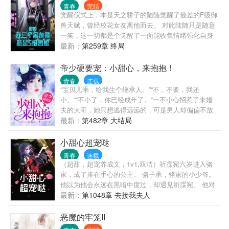
青春
完结
觉醒仪式上，本是天之骄子的陆随觉醒了最差的F级御
兽天赋，曾经校花女友离他而去。 对此陆随只是随意
一笑，这一切都是个觉醒了一面能收集情绪强化自身
的镜子。 只要他想，提升到传说中SSS级没有问题。
最新：
第259章 终局
只是让他没想到的是，他的三个舍友竟然都是女人，
还都是S级兽娘
帝少硬要宠：小甜心，来抱抱！
青春
连载
“宝贝儿乖，给我生个继承人。”“不，不要，我还
小。”“不小了，你已经成年了。”一不小心招惹了未婚
夫的大哥，她只想逃得远远的，可是男人却偏偏不放
过她。他说：“睡了我，就要对我负责。给你两个选
最新：
第482章 大结局
择，要么做我老婆，要么做我情人。”她果断的选择了
后者。可是，别人的情人都是吃香的喝辣的的，唯独
小甜心超宠哒
她是在洗衣做饭，像个老妈子一样伺候他。她怒摔，
青春
连载
老娘不干了！男人笑得慵懒，“乖，你还是适合做老
（超甜，超宠养成文，1v1,双洁）祈霂宛六岁进入骆
婆。做老婆就可以吃香的喝辣的了。”可是做了老婆之
家，成了捧在手心的公主。 骆子承，骆家的小少爷。
后。他：“老婆，该给我生个继承人了。” （超甜萌宠
他以为他会永远在黑暗中度过，却遇见祈霂宛。 他对
文，1V1，男女主身心干净）
她的靠近不屑一顾，可最终成了甩不掉宿命。 他宠
最新：
第1048章 去接我夫人
她，迁就她，只为了让她永远留在他的身边……
恶魔的牢笼II