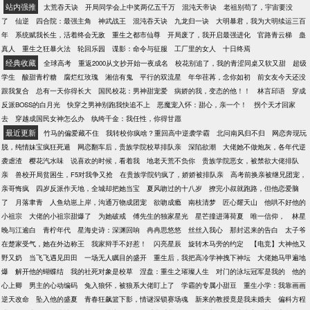
站内强推
太荒吞天诀
开局同学会上中奖两亿五千万
混沌天帝诀
老祖别苟了，宇宙要没
了
仙逆
四合院：最强主角
神武战王
混沌吞天诀
九龙归一诀
大明暴君，我为大明续运三百
年
系统赋我长生，活着终会无敌
重生之都市仙尊
开局废了，我开启最强进化
官路青云梯
蛊
真人
重生之狂暴火法
轮回乐园
谍影：命令与征服
工厂里的女人
十日终焉
经典收藏
全球高考
重返2000从文抄开始一夜成名
校花别追了，我的青涩同桌又软又甜
超级
学生
酸甜青柠糖
腐烂红玫瑰
湘信有鬼
平行的双流星
年华荏苒，念你如初
前女友今天还没
跟我复合
总有一天你得长大
国民校花：男神甜宠爱
病娇的我，变态的他！！
林言邱语
穿成
反派BOSS的白月光
快穿之男神别跑我快追不上
恶魔宠入怀：甜心，亲一个！
拐个天才回家
去
穿越成国民女神怎么办
纨绔千金：我任性，你得甘愿
最近更新
竹马的偏爱藏不住
我转校你疯啥？重回高中逆袭学霸
北问南风归不归
网恋奔现玩
脱，纯情妹宝疯狂死遁
网恋翻车后，贵族学院校草排队亲
深陷欲潮
大佬她不做炮灰，各年代逆
袭虐渣
樱花汽水味
说喜欢的时候，看着我
地老天荒不负你
贵族学院恶女，被禁欲大佬排队
亲
兽校开局贫困生，F5对我争又抢
在贵族学院钓疯了，娇娇被排队亲
高考前换亲被继兄团宠，
亲哥悔疯
四岁反派作天地，全城却把她当宝
夏风吻过的十八岁
撩完小叔就跑路，但他恋爱脑
了
月落聿青
人鱼幼崽上岸，沟通万物成团宠
欲吻成瘾
南枝清梦
匠心耀天山
他哄不好他的
小祖宗
大佬的小祖宗甜爆了
为她破戒
傅先生的独家星光
星芒撞进薄荷夏
唯一信仰，
林星
晚与江逾白
青柠年代
星海史诗：深渊回响
冉冉思悠悠
丝丝入我心
那封迟来的告白
太子爷
在楚家受气，她在外边称王
我家辩手不好惹！
闪亮星辰
旋转木马旁的约定
【电竞】大神他又
野又奶
当飞飞遇见田田
一场无人瞩目的盛开
重生后，我把高冷学神拽下神坛
大佬她马甲遍地
爆
解开他的蝴蝶结
我的社死对象是校草
涅盘：重生之璀璨人生
对门的泳坛冠军是我的
他的
心上卿
男主的心动编码
兔入狼怀，被狼系大佬盯上了
学霸的专属小甜豆
重生小学：我靠画画
逆天改命
坠入他的盛夏
青春狂飙篮下影，情谜深锁赛场魂
新来的教授竟是我未婚夫
偏科方程