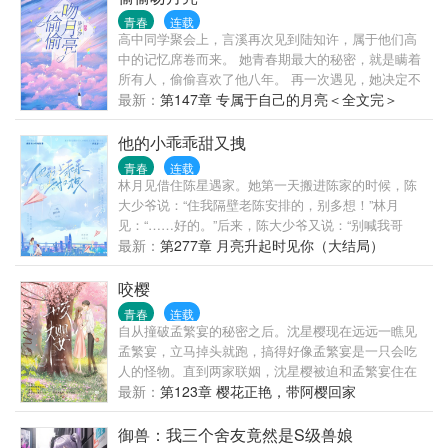
班主任时...... 林牧：“校花真香！”
青春
连载
高中同学聚会上，言溪再次见到陆知许，属于他们高
中的记忆席卷而来。 她青春期最大的秘密，就是瞒着
所有人，偷偷喜欢了他八年。 再一次遇见，她决定不
会再懦弱，勇敢的去追求她的月亮。 拿着高中时期的
最新：
第147章 专属于自己的月亮＜全文完＞
日记画本，上面全部都是她喜欢他的证据。 “陆知许，
我喜欢你，喜欢了八年。” 而她不知道的是，陆知许也
他的小乖乖甜又拽
瞒着所有人，同样的喜欢了她八年，甚至比她还要
青春
连载
久。 “言溪，我比你的喜欢，多了两个月。” 后来，言
林月见借住陈星遇家。她第一天搬进陈家的时候，陈
溪在他的卧室床头柜上，发现了高一时送给他的画，
大少爷说：“住我隔壁老陈安排的，别多想！”林月
那是她画的陆知许，被他用相框裱了起来，从高一到
见：“……好的。”后来，陈大少爷又说：“别喊我哥
现在一直放在床头。 右下角是她当时特别用心写上的
哥，在外面也别说我跟你很熟，更别...
最新：
第277章 月亮升起时见你（大结局）
陆知许，旁边是他加上了言溪的名字。 最美好的事物
莫过于你在暗恋的那个人，正好也在暗恋着你。
咬樱
青春
连载
自从撞破孟繁宴的秘密之后。沈星樱现在远远一瞧见
孟繁宴，立马掉头就跑，搞得好像孟繁宴是一只会吃
人的怪物。直到两家联姻，沈星樱被迫和孟繁宴住在
一起。沈星樱每晚都缩在床角瑟瑟发抖，又惊又怂的
最新：
第123章 樱花正艳，带阿樱回家
盯着孟繁宴说：“我今晚泡过辣椒水和大蒜了，很难闻
的，你…...
御兽：我三个舍友竟然是S级兽娘