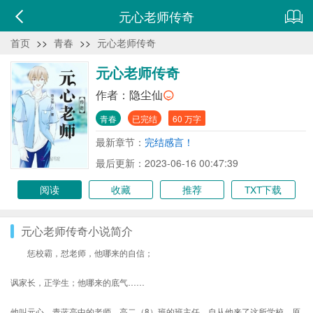
元心老师传奇
首页
>>
青春
>>
元心老师传奇
元心老师传奇
作者：
隐尘仙
青春
已完结
60 万字
最新章节：
完结感言！
最后更新：2023-06-16 00:47:39
阅读
收藏
推荐
TXT下载
元心老师传奇小说简介
惩校霸，怼老师，他哪来的自信；
讽家长，正学生；他哪来的底气……
他叫元心，青蓝高中的老师，高二（8）班的班主任，自从他来了这所学校，原