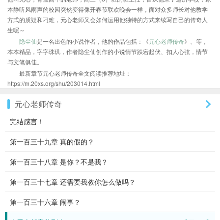
本静听风雨声的校园突然变得像开春节联欢晚会一样，面对众多师长对他教学
方式的质疑和刁难，元心老师又会如何运用他独特的方式来续写自己的传奇人
生呢～
隐尘仙
是一名出色的小说作者，他的作品包括：《
元心老师传奇
》、等，
本本精品，字字珠玑，作者隐尘仙创作的小说情节跌宕起伏、扣人心弦，情节
与文笔俱佳。
最新章节元心老师传奇全文阅读推荐地址：
https://m.20xs.org/shu/203014.html
元心老师传奇
完结感言！
第一百三十九章 真的假的？
第一百三十八章 是你？不是我？
第一百三十七章 还需要我教你怎么做吗？
第一百三十六章 闹事？