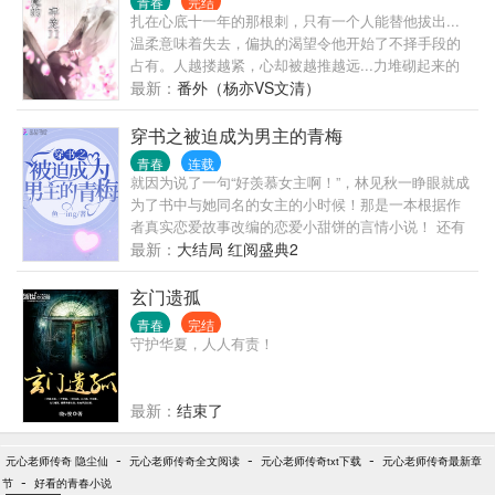
青春
完结
扎在心底十一年的那根刺，只有一个人能替他拔出...
温柔意味着失去，偏执的渴望令他开始了不择手段的
占有。人越搂越紧，心却被越推越远...力堆砌起来的
美好又在瞬间，灰飞烟灭..我遍体鳞伤的爱上你，你却
最新：
番外（杨亦VS文清）
给了我最狠的一刀！（一句话概括：这是一头玛丽苏
狼和一只玛丽苏羊的故事....呜～咩～～）
穿书之被迫成为男主的青梅
青春
连载
就因为说了一句“好羡慕女主啊！”，林见秋一睁眼就成
为了书中与她同名的女主的小时候！那是一本根据作
者真实恋爱故事改编的恋爱小甜饼的言情小说！ 还有
一个自称是天一第一统的系统001告诉自己，必须尽快
最新：
大结局 红阅盛典2
与男主汇合，成为男主的小青梅，陪伴男主成长，不
然将启动自毁程序！ 林见秋内心mmp，女主是大学时
玄门遗孤
候才认识男主，两个人家乡根本不是一个市的！我怎
青春
完结
么和他汇合！还成为他的小青梅？！ 天下第一统001:
守护华夏，人人有责！
不去？哦，那就启动自毁吧！ 林见秋:我去！我去！我
去还不行嘛！ 简介无能，一句话就是甜！ 1V1，甜宠
文！绝对无虐，以宠为主！男女主互宠！ 我们的目标
最新：
结束了
是什么！ 宠宠宠！ 001:哦！
-
-
-
元心老师传奇 隐尘仙
元心老师传奇全文阅读
元心老师传奇txt下载
元心老师传奇最新章
-
节
好看的青春小说