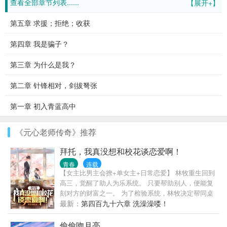
查看全部章节列表......
【展开+】
第五章 求援；拒绝；收获
第四章 我是骗子？
第三章 为什么是我？
第二章 针锋相对，剑拔弩张
第一章 初入青蓝高中
《元心老师传奇》推荐
拜托，我真没想和校花谈恋爱啊！
青春
连载
【女主比男主会撩+单女主+日常恋爱】 林牧重生回到
高三，觉醒了助人为乐系统。 只要帮助别人，便能复
刻对方的财富之一。 为了检验系统，林牧决定帮同桌
写情书。 阴差阳错间，校花看到了情书，误以为是写
最新：
第四百九十六章 洗澡澡喽！
给她的！ 校花可是班主任的宝贝学生啊！ 谁敢找她表
白，必定被班主任一顿教训。 当林牧恳请校花别告诉
偷偷吻月亮