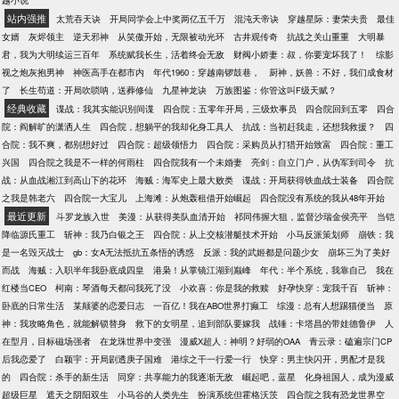
越小说
站内强推
太荒吞天诀
开局同学会上中奖两亿五千万
混沌天帝诀
穿越星际：妻荣夫贵
最佳
女婿
灰烬领主
逆天邪神
从笑傲开始，无限被动光环
古井观传奇
抗战之关山重重
大明暴
君，我为大明续运三百年
系统赋我长生，活着终会无敌
财阀小娇妻：叔，你要宠坏我了！
综影
视之炮灰抱男神
神医高手在都市内
年代1960：穿越南锣鼓巷，
厨神，妖兽：不好，我们成食材
了
长生苟道：开局吹唢呐，送葬修仙
九星神龙诀
万族图鉴：你管这叫F级天赋？
经典收藏
谍战：我其实能识别间谍
四合院：五零年开局，三级炊事员
四合院回到五零
四合
院：阎解旷的潇洒人生
四合院，想躺平的我却化身工具人
抗战：当初赶我走，还想我救援？
四
合院：我不爽，都别想好过
四合院：超级领悟力
四合院：采购员从打猎开始致富
四合院：重工
兴国
四合院之我是不一样的何雨柱
四合院我有一个未婚妻
亮剑：自立门户，从伪军到司令
抗
战：从血战湘江到高山下的花环
海贼：海军史上最大败类
谍战：开局获得铁血战士装备
四合院
之我是韩老六
四合院一大宝儿
上海滩：从炮轰租借开始崛起
四合院没有系统的我从48年开始
最近更新
斗罗龙族入世
美漫：从获得美队血清开始
祁同伟握大狙，监督沙瑞金侯亮平
当铠
降临源氏重工
斩神：我乃白银之王
四合院：从上交核潜艇技术开始
小马反派策划师
崩铁：我
是一名毁灭战士
gb：女A无法抵抗五条悟的诱惑
反派：我的武姬都是问题少女
崩坏三为了美好
而战
海贼：入职半年我卧底成四皇
港枭！从掌镜江湖到巅峰
年代：半个系统，我靠自己
我在
红楼当CEO
柯南：琴酒每天都问我死了没
小欢喜：你是我的救赎
好孕快穿：宠我千百
斩神：
卧底的日常生活
某颠婆的恋爱日志
一百亿！我在ABO世界打癫工
综漫：总有人想踢猫便当
原
神：我攻略角色，就能解锁替身
救下的女明星，追到部队要嫁我
战锤：卡塔昌的带娃德鲁伊
人
在型月，目标磁场强者
在龙珠世界中变强
漫威X超人：神明？好弱的OAA
青云录：磕遍宗门CP
后我恋爱了
白颖宇：开局剧透庚子国难
港综之干一行爱一行
快穿：男主快闪开，男配才是我
的
四合院：杀手的新生活
同穿：共享能力的我逐渐无敌
崛起吧，蓝星
化身祖国人，成为漫威
超级巨星
遮天之阴阳双生
小马谷的人类先生
扮演系统但霍格沃茨
四合院之我有恐龙世界空