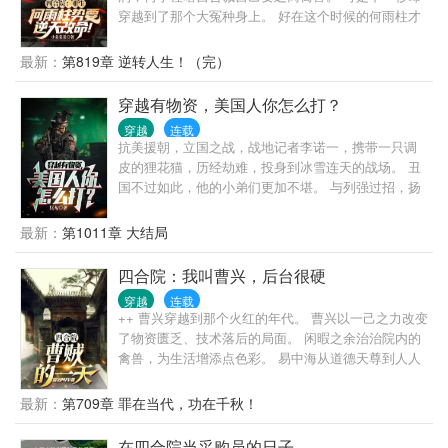
松而又甜甜的日常，兄弟们快来看。
穿越到了那个大冤种身上。 好在这个时候的何雨柱才
十八岁，还有大把的时间可以让他发挥。 同时还获得
领悟力系统，任何技能都能无限领悟，且上限极高！
最新：
第819章 逆转人生！（完）
国宴大师，国术大师，农学大师等等。 这一世他势必
要活出不一样的人生，也要改变自己的命运。 而且最
穿越有物资，美国人你怎么打？
主要的是要远离四合院那帮禽兽！ 让何雨柱获得不一
穿越
连载
样的人生！
抗美援朝，立国之战，战地记者李诺一，携带一只调
皮的狸花猫，历经劫难，投身到冰雪连天的战场。 丑
国不过如此，他的小弟们更加不堪。 与列强过招，扬
华夏荣光！
最新：
第1011章 大结局
四合院：我叫曹兴，后台很硬
穿越
连载
++ 曹兴穿越到那个火红的年代。 曹兴以一己之力改变
了物资匮乏、技术落后的局面。 闲暇之余治治院内的
禽兽，为生活增添点色彩。 易中海从道德天尊到人人
喊打的伪君子。 刘海中变得老无所依。 贾张氏彻底成
了亡灵精神病。 棒梗半死不活。 阎埠贵：幸亏没得罪
最新：
第709章 罪在当代，功在千秋！
过这小子，否则他能笑着把人玩死！ 院里的事只是生
活的调味剂，院外的世界更加精彩。 每件大事似乎都
在四合院当采购员的日子