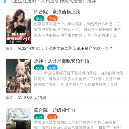
《重生在漫威：我精通各种美式居合》推荐
四合院：秦淮茹赖上我
穿越
完结
赵羲彦原本是一个小镇做题家，虽然没什么出息，可
靠着殷实的家境过得还不错。 可就在一辆呼啸而来的
泥头车快要撞到他学生的时候，他下意识的冲了出
去，虽然救了学生，却也和泥头车进行了一次亲密且
不太友好的接触。 等他再次醒来，已经在一辆驴车
最新：
第2244章 欸，上次陈艳嫁给郭安说不是穿的这一身？
上。 而对面，一个明眸皓齿，扎着两个大辫子的姑娘
正好奇的看着他。 “你好，我叫秦淮茹……” “我叫赵羲
原神：从开局催眠安柏开始
彦……唔，等等，你说你叫什么？” ……
穿越
连载
++++ 叶晨在机缘巧合下获得魅力系统，自身的魅力无
限提高。导致各种美少女对他产生了好感，更是开局
就攻略了安柏。 叶晨在提瓦特大陆和各种美少女贴
贴，令他乐不思蜀。 优菈：复兴劳伦斯家族，没有你
的话我都不知道该怎么办了。 丽莎：小可爱，不要到
最新：
第186章 大结局
处乱跑哦。不然姐姐就把你给关在地下室了。 安柏：
这就是爷爷说的以后我能托付终身之人吗？ 雷神：原
四合院：超级领悟力
来你和我在一起，才是永恒。 草神：叶晨哥哥，我们
穿越
完结
永远在一起好不好。 叶晨看着身后的众女，脸上流下
看着四合院里面和自己同名同姓的何雨柱冻死在桥
了一滴冷汗，这就是我的责任啊。 总之，这是一个轻
洞，何宇柱暗自告诫自己要远离禽兽。 可是下一秒却