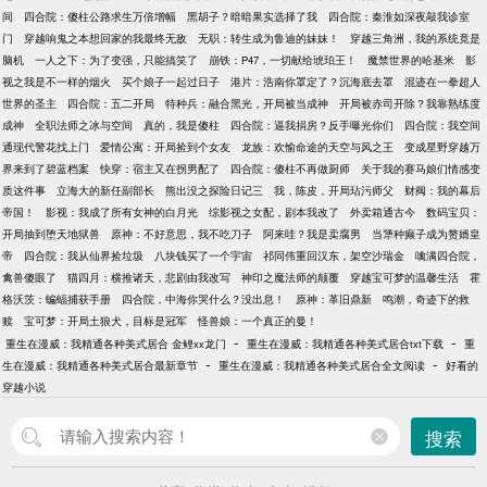
间
四合院：傻柱公路求生万倍增幅
黑胡子？暗暗果实选择了我
四合院：秦淮如深夜敲我诊室
门
穿越响鬼之本想回家的我最终无敌
无职：转生成为鲁迪的妹妹！
穿越三角洲，我的系统竟是
脑机
一人之下：为了变强，只能搞笑了
崩铁：P47，一切献给琥珀王！
魔禁世界的哈基米
影
视之我是不一样的烟火
买个娘子一起过日子
港片：浩南你罩定了？沉海底去罩
混迹在一拳超人
世界的圣主
四合院：五二开局
特种兵：融合黑光，开局被当成神
开局被赤司开除？我靠熟练度
成神
全职法师之冰与空间
真的，我是傻柱
四合院：逼我捐房？反手曝光你们
四合院：我空间
通现代警花找上门
爱情公寓：开局捡到个女友
龙族：欢愉命途的天空与风之王
变成星野穿越万
界来到了碧蓝档案
快穿：宿主又在拐男配了
四合院：傻柱不再做厨师
关于我的赛马娘们情感变
质这件事
立海大的新任副部长
熊出没之探险日记三
我，陈皮，开局玷污师父
财阀：我的幕后
帝国！
影视：我成了所有女神的白月光
综影视之女配，剧本我改了
外卖箱通古今
数码宝贝：
开局抽到堕天地狱兽
原神：不好意思，我不吃刀子
阿来哇？我是卖腐男
当犟种癫子成为赘婿皇
帝
四合院：我从仙界捡垃圾
八块钱买了一个宇宙
祁同伟重回汉东，架空沙瑞金
噙满四合院，
禽兽傻眼了
猫四月：横推诸天，悲剧由我改写
神印之魔法师的颠覆
穿越宝可梦的温馨生活
霍
格沃茨：蝙蝠捕获手册
四合院，中海你哭什么？没出息！
原神：革旧鼎新
鸣潮，奇迹下的救
赎
宝可梦：开局土狼犬，目标是冠军
怪兽娘：一个真正的曼！
-
-
重生在漫威：我精通各种美式居合 金鲤xx龙门
重生在漫威：我精通各种美式居合txt下载
重
-
-
生在漫威：我精通各种美式居合最新章节
重生在漫威：我精通各种美式居合全文阅读
好看的
穿越小说
搜索