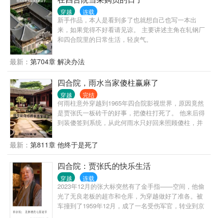
有曹兴的身影，他身为热血青年，祖国强大才是他的
穿越
连载
心中梦想。 院内破事畜生多，别惹曹兴还能活。 国家
新手作品，本人是看到多了也就想自己也写一本出
大事也掺和，当个老六谁能说？
来，如果觉得不好看请见谅。 主要讲述主角在轧钢厂
和四合院里的日常生活，轻戾气。
最新：
第704章 解决办法
四合院，雨水当家傻柱赢麻了
穿越
完结
何雨柱意外穿越到1965年四合院影视世界，原因竟然
是贾张氏一板砖干的好事，把傻柱打死了。 他来后得
到装傻签到系统，从此何雨水只好回来照顾傻柱，并
且当家做主。 一大爷，我们活不了了。我的生活费是
不是该给了。 三大爷，家里没钱，您还是算计别人
最新：
第811章 他终于是死了
吧。 二大爷，您非和傻子计较，您是不是傻。 老太
太，我哥这样是没办法给您养老了，您还是换个人
四合院：贾张氏的快乐生活
吧。 许大茂，你被打死了也白死，我哥他可是傻子。
穿越
连载
众禽直接傻了，怎么会变成这样。 许大茂得知何雨柱
2023年12月的张大标突然有了金手指——空间，他偷
傻了，那个高兴坏了。 只有大着肚子的娄晓鹅和于莉
光了无良老板的超市和仓库，为穿越做好了准各。被
知道，他可不是傻子，你们才是那大傻子。
车撞到了1959年12月，成了一名受伤军官，转业到京
城，分到了95号院的房子，发现贾东旭是自己堂姐张