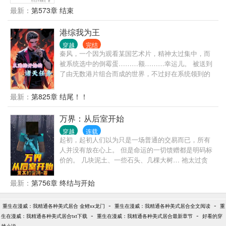
翠花的儿子，而自己就是棒梗的七舅姥爷。
最新：
第573章 结束
港综我为王
穿越
完结
秦风，一个因为观看某国艺术片，精神太过集中，而
被系统选中的倒霉蛋………额………幸运儿。 被送到
了由无数港片组合而成的世界，不过好在系统领到的
金刚狼体质（弱化版），让他的生命得到了保障。 为
了完成系统任务，他主动成为马军（杀破狼男主角）
最新：
第825章 结尾！！
的线人，他靠着脑海里残存的剧情记忆，他征服一个
个挡在前方的敌人，终于站在了港岛之巅。 港岛乱不
万界：从后室开始
乱，疯哥说的算。
穿越
连载
起初，起初人们以为只是一场普通的交易而已，所有
人并没有放在心上。 但是命运的一切馈赠都是明码标
价的。 几块泥土、一些石头、几棵大树… 祂太过贪
婪，最终一切的一切都将成为代价。
最新：
第756章 终结与开始
-
-
重生在漫威：我精通各种美式居合 金鲤xx龙门
重生在漫威：我精通各种美式居合全文阅读
重
-
-
生在漫威：我精通各种美式居合txt下载
重生在漫威：我精通各种美式居合最新章节
好看的穿