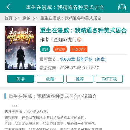
重生在漫威：我精通各种美式居合
首页
>>
穿越
>>
重生在漫威：我精通各种美式居合
重生在漫威：我精通各种美式居合
作者：
金鲤xx龙门
穿越
已完结
440 万字
最新章节：
第868章 新的开始（终章）
最后更新：2025-07-05 01:12:37
阅读
收藏
推荐
TXT下载
重生在漫威：我精通各种美式居合小说简介
+++
我叫卢克·秦，我不是天行者。
我想躺平，但是我在报纸上看到了斯塔克工业的新闻。
所以，我决定远离纽约，然后继续躺平，安心做一个富三代。
可天不随我愿，我有个该死的功法，于是我决定延长我的叛逆期。