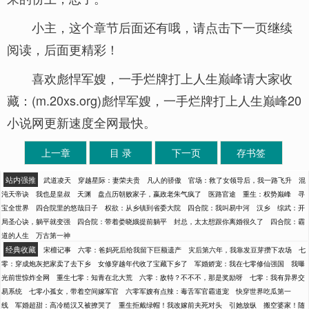
小主，这个章节后面还有哦，请点击下一页继续
阅读，后面更精彩！
喜欢彪悍军嫂，一手烂牌打上人生巅峰请大家收
藏：(m.20xs.org)彪悍军嫂，一手烂牌打上人生巅峰20
小说网更新速度全网最快。
上一章
目 录
下一页
存书签
站内强推
武道凌天
穿越星际：妻荣夫贵
凡人的骄傲
官场：救了女领导后，我一路飞升
混
沌天帝诀
我也是皇叔
天渊
盘点历朝败家子，嬴政老朱气疯了
医路官途
重生：权势巅峰
寻
宝全世界
四合院里的悠哉日子
权欲：从乡镇到省委大院
四合院：我叫易中河
汉乡
综武：开
局圣心诀，躺平就变强
四合院：带着娄晓娥提前躺平
封总，太太想跟你离婚很久了
四合院：霸
道的人生
万古第一神
经典收藏
宋檀记事
六零：爸妈死后给我留下巨额遗产
灾后第六年，我靠发豆芽攒下农场
七
零：穿成炮灰把家卖了去下乡
女修穿越年代收了宝藏下乡了
军婚娇宠：我在七零修仙强国
我曝
光前世惊炸全网
重生七零：知青在北大荒
六零：敌特？不不不，那是奖励呀
七零：我有异界交
易系统
七零小孤女，带着空间嫁军官
六零军嫂有点辣：毒舌军官霸道宠
快穿世界吃瓜第一
线
军婚超甜：高冷糙汉又被撩哭了
重生拒戴绿帽！我改嫁前夫死对头
引她放纵
搬空婆家！随