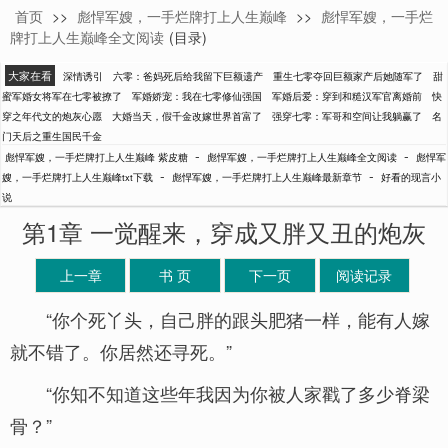
首页
>>
彪悍军嫂，一手烂牌打上人生巅峰
>>
彪悍军嫂，一手烂
紫皮糖
牌打上人生巅峰全文阅读
(目录)
大家在看
深情诱引
六零：爸妈死后给我留下巨额遗产
重生七零夺回巨额家产后她随军了
甜
蜜军婚女将军在七零被撩了
军婚娇宠：我在七零修仙强国
军婚后爱：穿到和糙汉军官离婚前
快
穿之年代文的炮灰心愿
大婚当天，假千金改嫁世界首富了
强穿七零：军哥和空间让我躺赢了
名
门天后之重生国民千金
-
-
彪悍军嫂，一手烂牌打上人生巅峰 紫皮糖
彪悍军嫂，一手烂牌打上人生巅峰全文阅读
彪悍军
-
-
嫂，一手烂牌打上人生巅峰txt下载
彪悍军嫂，一手烂牌打上人生巅峰最新章节
好看的现言小
说
第1章 一觉醒来，穿成又胖又丑的炮灰
上一章
书 页
下一页
阅读记录
“你个死丫头，自己胖的跟头肥猪一样，能有人嫁
就不错了。你居然还寻死。”
“你知不知道这些年我因为你被人家戳了多少脊梁
骨？”