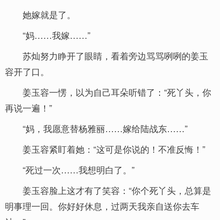
她嫁就是了。
“妈……我嫁……”
苏灿努力睁开了眼睛，看着旁边骂骂咧咧的姜玉
容开了口。
姜玉容一愣，以为自己耳朵听错了：“死丫头，你
再说一遍！”
“妈，我愿意替杨雅丽……嫁给陆战东……”
姜玉容紧盯着她：“这可是你说的！不准反悔！”
“死过一次……我想明白了。”
姜玉容脸上这才有了笑容：“你个死丫头，总算是
明事理一回。你好好休息，过两天我亲自送你去车