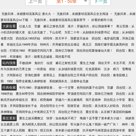
上一页
第1 - 50章
下一页
-
-
无敌归来，未婚妻却流落风尘 潇火火
无敌归来，未婚妻却流落风尘全文阅读
无敌归来，未婚
-
-
妻却流落风尘txt下载
无敌归来，未婚妻却流落风尘最新章节
好看的都市小说
大家在看
仕途人生
官媛
赌石之财色无双
港片：穿越洪兴，你让我做善事？
青云官路：从
小职员到封疆大吏
徒儿你无敌了，下山去吧
为官二十年：从副镇长到省委书记
权欲：从乡镇到
省委大院
四合院从1953开始
祁同伟：胜天半子，我要逆天改命
四合院：魂穿成烈属，浑身正能
量
幸福生活从1949年开始
特种兵：开局被安然拉去领证
夜北王
我靠打爆学霸兑换黑科技
四
合院：打猎在1962
带顶级空间回六零，我有亿万物资
我在四合院要做修仙大佬！
四合院：重生
54年，邻居傻柱
港片：能看见忠诚值，我丝毫不慌
站内强推
不败战神
鬼吹灯
仙逆
赌石之财色无双
重生之为蚁
我在天牢，长生不死
开局
作为实验体的万界之旅
一剑君临
权欲：从乡镇到省委大院
红色莫斯科
汉乡
师刀
雪鹰领
主
大明新命记
宦海红颜香
凌霄花上
穿越四合院之开局落户四合院
四合院：秦淮茹赖上
我
1952，我带全家搬入南锣鼓巷
系统赋我长生，活着终会无敌
经典收藏
年代1960：穿越南锣鼓巷，
你一个交警，抢刑侦的案子合适吗
官媛
四合院：从
1958开始
重生60带空间
我在精神病院学斩神
带顶级空间回六零，我有亿万物资
四合院：从采
购员开始的幸福生活
重生：权势巅峰
穿越六一差点被饿死
我不是戏神
四合院之小学堂
重生
官场：开局迎娶副省长千金
四合院苟生七十年
医路官途
四合院：真当老实人好欺负
四合院：
杀神降临
开局同学会上中奖两亿五千万
四合院之平静生活
重生官场：从京都下基层权利巅峰
最近更新
重生之娱乐圈教父
快穿：短命炮灰不死了
悔婚？反手娶了资本家大小姐！
病娇美
女总裁爱上我
身为精英人形的我，你让我当保镖
军火贩子什么鬼？我就一破产厂长！
86年：我
五个嫂子没人照顾
重生70：猎王归来，资本家小姐求我娶
扒开相声马褂里面全是西游辛密
最强