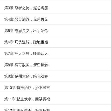
第3章 尊者之徒，赵总跪服
第4章 恶贯满盈，兄弟再见
第5章 忘恩负义，出手治你
第6章 局势逆转，跪地臣服
第7章 滔天之怒，吓晕众人
第8章 富可敌国，亲密接触
第9章 楚州大佬，绝色双娇
第10章 特殊治疗，妙不可言
第11章 鸳鸯戏水，因祸得福
第12章 黑夜袭杀，极速狂飙