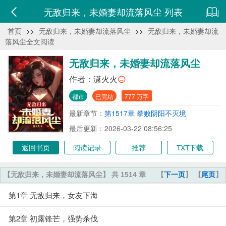
无敌归来，未婚妻却流落风尘 列表
首页
>>
无敌归来，未婚妻却流落风尘
>>
无敌归来，未婚妻却流
落风尘全文阅读
无敌归来，未婚妻却流落风尘
作者：
潇火火
都市
已完结
777 万字
最新章节：
第1517章 拳败阴阳不灭境
最后更新：2026-03-22 08:56:25
返回书页
阅读记录
推荐
TXT下载
【无敌归来，未婚妻却流落风尘】 共 1514 章
【
下一页
】 【
尾页
】
第1章 无敌归来，女友下海
第2章 初露锋芒，强势杀伐