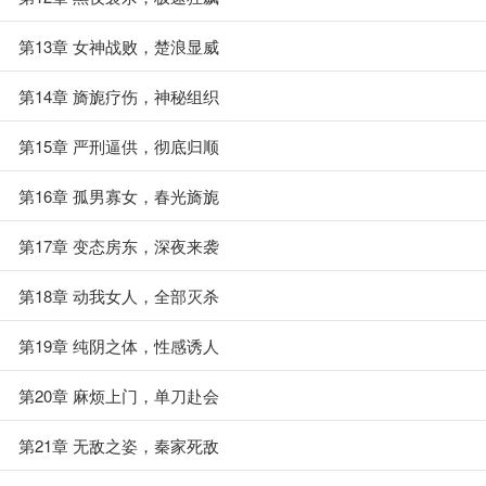
第13章 女神战败，楚浪显威
第14章 旖旎疗伤，神秘组织
第15章 严刑逼供，彻底归顺
第16章 孤男寡女，春光旖旎
第17章 变态房东，深夜来袭
第18章 动我女人，全部灭杀
第19章 纯阴之体，性感诱人
第20章 麻烦上门，单刀赴会
第21章 无敌之姿，秦家死敌