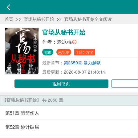
首页
>>
官场从秘书开始
>>
官场从秘书开始全文阅读
官场从秘书开始
作者：
老冰棍
都市
已完结
1150 万字
最新章节：
第2659章 暴力越狱
最后更新：2026-08-07 21:48:14
返回书页
【官场从秘书开始】 共 2658 章
第51章 暗箭伤人
第52章 妙计破局