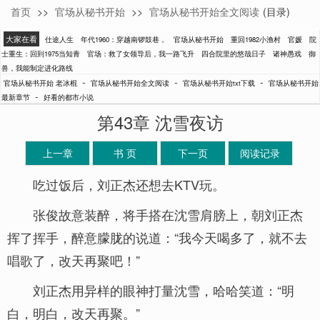
首页
>>
官场从秘书开始
>>
官场从秘书开始全文阅读
(目录)
老冰棍
大家在看
仕途人生
年代1960：穿越南锣鼓巷，
官场从秘书开始
重回1982小渔村
官媛
院
士重生：回到1975当知青
官场：救了女领导后，我一路飞升
四合院里的悠哉日子
诸神愚戏
御
兽，我能制定进化路线
-
-
-
官场从秘书开始 老冰棍
官场从秘书开始全文阅读
官场从秘书开始txt下载
官场从秘书开始
-
最新章节
好看的都市小说
第43章 沈雪夜访
上一章
书 页
下一页
阅读记录
吃过饭后，刘正杰还想去KTV玩。
张俊故意装醉，将手搭在沈雪肩膀上，朝刘正杰
挥了挥手，醉意朦胧的说道：“我今天喝多了，就不去
唱歌了，改天再聚吧！”
刘正杰用异样的眼神打量沈雪，哈哈笑道：“明
白，明白，改天再聚。”