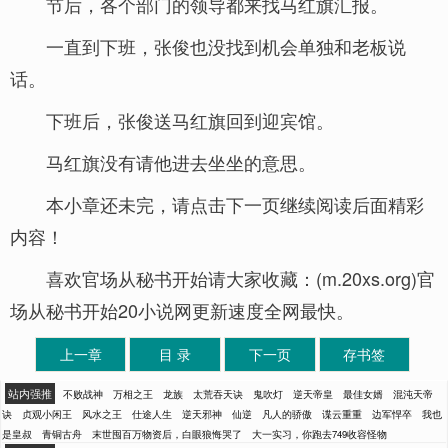
节后，各个部门的领导都来找马红旗汇报。
一直到下班，张俊也没找到机会单独和老板说
话。
下班后，张俊送马红旗回到迎宾馆。
马红旗没有请他进去坐坐的意思。
本小章还未完，请点击下一页继续阅读后面精彩
内容！
喜欢官场从秘书开始请大家收藏：(m.20xs.org)官
场从秘书开始20小说网更新速度全网最快。
上一章
目 录
下一页
存书签
站内强推
不败战神
万相之王
龙族
太荒吞天诀
鬼吹灯
逆天帝皇
最佳女婿
混沌天帝
诀
贞观小闲王
风水之王
仕途人生
逆天邪神
仙逆
凡人的骄傲
谍云重重
边军悍卒
我也
是皇叔
青铜古舟
末世囤百万物资后，白眼狼悔哭了
大一实习，你跑去749收容怪物