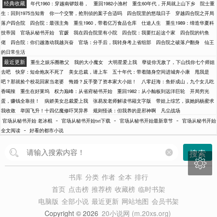
经典收藏
年代1960：穿越南锣鼓巷，
重回1982小渔村
重生60年代，开局就上山下乡
院士重
生：回到1975当知青
你一个交警，抢刑侦的案子合适吗
四合院里的悠哉日子
穿越四合院之开局
落户四合院
四合院：最强主角
重生1960，带着亿万食品仓库
仕途人生
重生1989：缔造华夏科
技帝国
官场从秘书开始
官媛
我在四合院里有小院
四合院：我要扛起这个家
四合院的钓鱼
佬
四合院：你们越激动我越兴奋
官场：分手后，我转身考上省组部
四合院之破落户翻身
仙王
的日常生活
最近更新
重生之娱乐圈教父
我的大小魔女
大明星爱上我
孽徒你无敌了，下山找你七个师姐
去吧
快穿：短命炮灰不死了
美女总裁，请上车
五十年代：带着随身空间进城奔小康
甩我是
吧？那就捡个校花回家当老婆
悔婚？反手娶了资本家大小姐！
八零赶海：鱼虾成山，九个女儿吃
香喝辣
重生在好莱坞
权力巅峰：从省府秘书开始
重回1982：从小舢板到远洋巨轮
开局穷光
蛋，赚钱全靠挂！
病娇美女总裁爱上我
张易发老师解读书籍文字版
带娃上综艺，孩她妈杨蜜求
我收敛
举国飞升！十四亿魔修吓哭异界
规则怪谈：但我养的是邪神啊
凡尘战场
-
-
-
官场从秘书开始 老冰棍
官场从秘书开始txt下载
官场从秘书开始最新章节
官场从秘书开始
-
全文阅读
好看的都市小说
搜索

书库
分类
作者
全本
排行
首页
点击榜
推荐榜
收藏榜
临时书架
电脑版
全部小说
最近更新
网站地图
会员书架
Copyright © 2026
20小说网 (m.20xs.org)