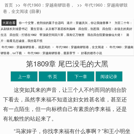
首页
>>
年代1960：穿越南锣鼓巷，
>>
年代1960：穿越南锣鼓
就是闲的
巷，全文阅读
(目录)
大家在看
你一个交警，抢刑侦的案子合适吗
港片：穿越洪兴，你让我做善事？
为官二十年：
从副镇长到省委书记
重生官场：从京都下基层权利巅峰
四合院，别惹我
四合院：农场主的美好
生活
四合院：打猎在1962
带顶级空间回六零，我有亿万物资
我在四合院要做修仙大佬！
港
片：能看见忠诚值，我丝毫不慌
-
-
年代1960：穿越南锣鼓巷， 就是闲的
年代1960：穿越南锣鼓巷，全文阅读
年代1960：穿越南
-
-
锣鼓巷，txt下载
年代1960：穿越南锣鼓巷，最新章节
好看的都市小说
第1809章 尾巴没毛的大黑
上一章
书 页
下一章
阅读记录
这突如其来的声音，让三个人不约而同的朝台阶
下看去，虽然李来福不知道这妇女姓甚名谁，甚至还
有一点陌生，但一向标榜自己有素质的李来福，还是
有礼貌性的站起来了。
“马家婶子，你找李来福有什么事啊？”和王小明坐