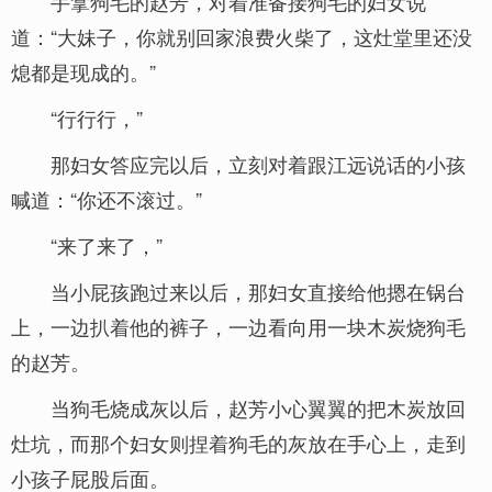
手拿狗毛的赵芳，对着准备接狗毛的妇女说
道：“大妹子，你就别回家浪费火柴了，这灶堂里还没
熄都是现成的。”
“行行行，”
那妇女答应完以后，立刻对着跟江远说话的小孩
喊道：“你还不滚过。”
“来了来了，”
当小屁孩跑过来以后，那妇女直接给他摁在锅台
上，一边扒着他的裤子，一边看向用一块木炭烧狗毛
的赵芳。
当狗毛烧成灰以后，赵芳小心翼翼的把木炭放回
灶坑，而那个妇女则捏着狗毛的灰放在手心上，走到
小孩子屁股后面。