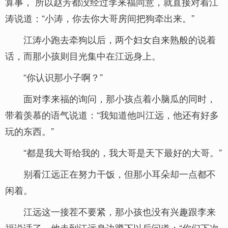
算事， 所以赵芳都没经过李来福同意，就直接对着江
涛说道：“小涛，你去你大哥房间把狗牵出来。”
江涛小跑去牵狗以后，两个妇女自来熟般的说着
话，而那小孩则目光集中在江远身上。
“你认识那小子啊？”
面对李来福的询问，那小孩点着小脑瓜的同时，
带着羡慕的语气说道：“我知道他叫江远，他还有好多
玩的东西。”
“都是我大哥给我的，我大哥是天下最好的大哥。”
别看江远正在努力干饭，但那小耳朵却一点都不
闲着。
江远这一接茬不要紧，那小孩也没有兴趣跟李来
福说话了，他走到江远身边蹲下以后问道：“你们下次