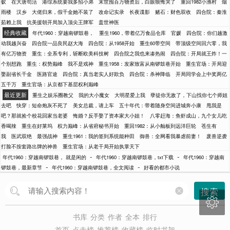
蚁
在大唐苟活
港综系统要我多招小弟
末世囤百万物资后，白眼狼悔哭了
重回1982小渔村
烟
雨楼
汉乡
大佬归来，假千金她不装了
改命记实录
长夜谍影
赌石：财色双收
四合院：秦淮
茹赖上我
抗美援朝开局加入顶尖王牌军
盖世神医
经典收藏
年代1960：穿越南锣鼓巷，
重生1960，带着亿万食品仓库
官媛
四合院：你们越激
动我越兴奋
四合院一品良民赵大海
四合院：从1958开始
重生60带空间
带顶级空间回六零，我
有亿万物资
重生：全系专利，斩断欧美科技树
四合院之我也来凑热闹
四合院：开局就王炸！一
个别想跑
重生：权势巅峰
我不是戏神
重生1958：发家致富从南锣鼓巷开始
重生官场：开局迎
娶副省长千金
医路官途
四合院：真当老实人好欺负
四合院：杀神降临
开局同学会上中奖两亿
五千万
重生官场：从京都下基层权利巅峰
最近更新
重生之娱乐圈教父
我的大小魔女
大明星爱上我
孽徒你无敌了，下山找你七个师姐
去吧
快穿：短命炮灰不死了
美女总裁，请上车
五十年代：带着随身空间进城奔小康
甩我是
吧？那就捡个校花回家当老婆
悔婚？反手娶了资本家大小姐！
八零赶海：鱼虾成山，九个女儿吃
香喝辣
重生在好莱坞
权力巅峰：从省府秘书开始
重回1982：从小舢板到远洋巨轮
苍生有
我
医武双绝
最强战神
重生1961：我的签到系统能种田
御兽：全网看我暴虐前妻！
废兽逆袭
打脸不按套路出牌的神兽
重生官场：从老干局开始执掌天下
-
-
年代1960：穿越南锣鼓巷， 就是闲的
年代1960：穿越南锣鼓巷，txt下载
年代1960：穿越南
-
-
锣鼓巷，最新章节
年代1960：穿越南锣鼓巷，全文阅读
好看的都市小说
搜索

书库
分类
作者
全本
排行
首页
点击榜
推荐榜
收藏榜
临时书架