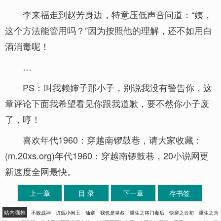
李来福走到赵芳身边，特意压低声音问道：“姨，
这个方法能管用吗？”因为按照他的理解，还不如用白
酒消毒呢！
…
PS：叫我赖婶子那小子，别说我没有警告你，这
章评论下面我希望看见你跟我道歉，要不然你小子废
了，哼！
喜欢年代1960：穿越南锣鼓巷，请大家收藏：
(m.20xs.org)年代1960：穿越南锣鼓巷，20小说网更
新速度全网最快。
上一章
目 录
下一章
存书签
站内强推
不败战神
贞观小闲王
仙逆
我也是皇叔
重生之将门毒后
快穿之云初
重生之为