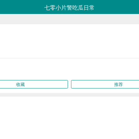
七零小片警吃瓜日常
收藏
推荐