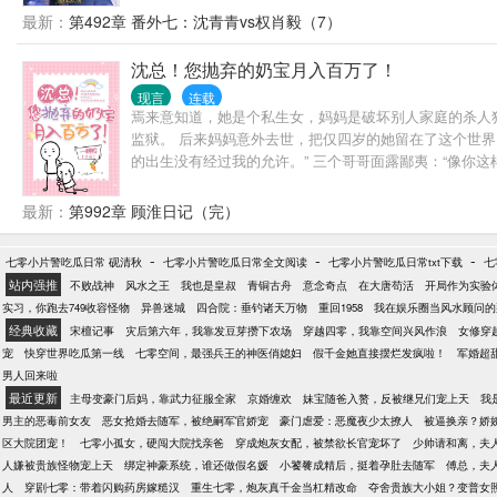
最新：
第492章 番外七：沈青青vs权肖毅（7）
沈总！您抛弃的奶宝月入百万了！
现言
连载
焉来意知道，她是个私生女，妈妈是破坏别人家庭的杀人
监狱。 后来妈妈意外去世，把仅四岁的她留在了这个世界
的出生没有经过我的允许。” 三个哥哥面露鄙夷：“像你
不会认可你，而且你要进演艺圈挣钱，但你挣的钱我们一
胆的顾小爷，顾小爷高傲地拉着她的手：“我带着你长大，
最新：
第992章 顾淮日记（完）
-
-
-
七零小片警吃瓜日常 砚清秋
七零小片警吃瓜日常全文阅读
七零小片警吃瓜日常txt下载
七
站内强推
不败战神
风水之王
我也是皇叔
青铜古舟
意念奇点
在大唐苟活
开局作为实验
实习，你跑去749收容怪物
异兽迷城
四合院：垂钓诸天万物
重回1958
我在娱乐圈当风水顾问的
经典收藏
宋檀记事
灾后第六年，我靠发豆芽攒下农场
穿越四零，我靠空间兴风作浪
女修穿
宠
快穿世界吃瓜第一线
七零空间，最强兵王的神医俏媳妇
假千金她直接摆烂发疯啦！
军婚超
男人回来啦
最近更新
主母变豪门后妈，靠武力征服全家
京婚缠欢
妹宝随爸入赘，反被继兄们宠上天
我
男主的恶毒前女友
恶女抢婚去随军，被绝嗣军官娇宠
豪门虐爱：恶魔夜少太撩人
被逼换亲？娇
区大院团宠！
七零小孤女，硬闯大院找亲爸
穿成炮灰女配，被禁欲长官宠坏了
少帅请和离，夫
人嫌被贵族怪物宠上天
绑定神豪系统，谁还做假名媛
小饕餮成精后，挺着孕肚去随军
傅总，夫
人
穿剧七零：带着闪购药房嫁糙汉
重生七零，炮灰真千金当杠精改命
夺舍贵族大小姐？变普女