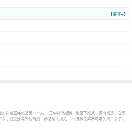
【展开+】
爱的从始至终都是另一个人。 三年协议期满，她留下婚戒，搬出婚房，在离
后来，迟迟没等到他离婚，倒是被人撞见， 一身矜贵高不可攀的周二公子，