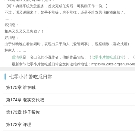
【叮！功德系统为您服务，首次完成任务后，可奖励工作一份。】
不过，话又说回来了，她手不能提，肩不能扛，还是不给农民伯伯添麻烦了。
……
坏消息：
相亲又又又又又失败了！
好消息：
由于林晚晚在看热闹时，表现出乐于助人（爱管闲事）、观察细致（喜欢找茬）、
林家人：……
砚清秋
是一名出色的小说作者，他的作品包括：《
七零小片警吃瓜日常
》、《
最新章节七零小片警吃瓜日常全文阅读推荐地址：https://m.20xs.org/shu/45021
七零小片警吃瓜日常
第175章 谁在喊
第174章 老实交代吧
第173章 婶子帮你
第172章 评理