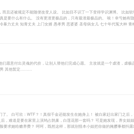
而且还被规定不能随便改变人设。 比如目不识丁一下变得学识渊博。 比如软
真是要什么有什么。 没有更渣更极品的，只有最渣最极品的。 唉！幸亏她有隐
冷暴力丈夫 知青丈夫 上门女婿 愚孝男 恶婆婆 圣母病女儿 七十年代冤大种 
们愿意付出灵魂的代价，让别人替他们完成心愿。 主攻就是一个虐渣，虐极品
男 其他暂定………
了。 白可欣：WTF？！真假千金还能发生在她身上！ 被白家赶出家门之后
之后，难道是要在家里上演鸠占鹊巢，白莲花那一套吗？ 可是她发现，养女姐
着脸要求她给赡养费？ 呵呵，既然这样，那就别怪本小姐把你做的腌臜事都抖露
医圣手、古筝大师、服装设计鼻祖...... 谁知道便宜未婚夫却搂腰轻言：“那宝