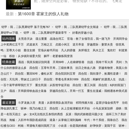
配，随身空间是必备。 物资短缺？不存在的。 飞禽走
兽，米面粮油…… 一杆猎枪肩上扛，禽兽见了都发
慌。 院里禽兽不听话怎么办？多半是惯得，打一顿就
最新：
第1600章 霍家主的惊人礼物
好了。 道德天尊易中海，官威浩荡刘海中，神机妙算
闫阜贵。 白莲花秦淮茹，召唤师贾张氏，老祖宗聋老
-
-
铠甲：我，二队黑犀铠甲 落子无悔767
铠甲：我，二队黑犀铠甲全文阅读
铠甲：我，二队黑
太，盗圣贾棒梗，战斗组长何雨柱，色胆包天许大
-
-
犀铠甲txt下载
铠甲：我，二队黑犀铠甲最新章节
好看的穿越小说
茂。 …… 注1：关于鸽子市和黑市，有人说是一个，
站内强推
太荒吞天诀
谍云重重
战场合同工
官场：救了女领导后，我一路飞升
开局同学会
有人说不是一个，本书默认是一个。 注2：偶尔出现跨
上中奖两亿五千万
武道凌天
万相之王
贞观小闲王
逆天帝皇
穿越星际：妻荣夫贵
惊世凤
地域的野生动物（不会经常有），是因为情节需要。
鸣：至尊大小姐
最佳女婿
官场从秘书开始
凡人的骄傲
灰烬领主
风水之王
鬼吹灯
剑道第
…… 简介无力，请移步正文！
一仙
权欲：从乡镇到省委大院
躺平：老婆修炼我变强
经典收藏
谍战：我其实能识别间谍
开局59年，人在南锣鼓巷
抗战：我有个军火库
亮剑：为
什么你的缴获这么多
四合院：五零年开局，三级炊事员
抗日之铁血八路
穿越有物资，美国人你
怎么打？
四合院：重回50年，傻柱从军
四合院回到五零
四合院：我街溜子，捡属性逆袭！
四
合院：天坑局，带妹过上好日子
四合院：带着仓库来到1959
四合院：阎解旷的潇洒人生
抗战：
一百个装甲师帮我打天下
重生民国：从医馆学徒开始
四合院：重工兴国
四合院：8岁的我顶门
立户
谍战：开局获得铁血战士装备
穿越四合院儿，开局一打五
重生在漫威：我精通各种美式居
合
最近更新
斗罗龙族入世
美漫：从获得美队血清开始
祁同伟握大狙，监督沙瑞金侯亮平
当铠
降临源氏重工
斩神：我乃白银之王
四合院：从上交核潜艇技术开始
小马反派策划师
崩铁：我
是一名毁灭战士
gb：女A无法抵抗五条悟的诱惑
反派：我的武姬都是问题少女
崩坏三为了美好
而战
海贼：入职半年我卧底成四皇
港枭！从掌镜江湖到巅峰
年代：半个系统，我靠自己
我在
红楼当CEO
柯南：琴酒每天都问我死了没
小欢喜：你是我的救赎
好孕快穿：宠我千百
斩神：