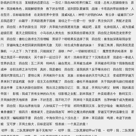
卧底的日常生活
某颠婆的恋爱日志
一百亿！我在ABO世界打癫工
综漫：总有人想踢猫便当
原
神：我攻略角色，就能解锁替身
救下的女明星，追到部队要嫁我
战锤：卡塔昌的带娃德鲁伊
人
在型月，目标磁场强者
在龙珠世界中变强
漫威X超人：神明？好弱的OAA
青云录：磕遍宗门CP
后我恋爱了
白颖宇：开局剧透庚子国难
港综之干一行爱一行
快穿：男主快闪开，男配才是我
的
四合院：杀手的新生活
同穿：共享能力的我逐渐无敌
崛起吧，蓝星
化身祖国人，成为漫威
超级巨星
遮天之阴阳双生
小马谷的人类先生
扮演系统但霍格沃茨
四合院之我有恐龙世界空
间
四合院：傻柱公路求生万倍增幅
黑胡子？暗暗果实选择了我
四合院：秦淮如深夜敲我诊室
门
穿越响鬼之本想回家的我最终无敌
无职：转生成为鲁迪的妹妹！
穿越三角洲，我的系统竟是
脑机
一人之下：为了变强，只能搞笑了
崩铁：P47，一切献给琥珀王！
魔禁世界的哈基米
影
视之我是不一样的烟火
买个娘子一起过日子
港片：浩南你罩定了？沉海底去罩
混迹在一拳超人
世界的圣主
四合院：五二开局
特种兵：融合黑光，开局被当成神
开局被赤司开除？我靠熟练度
成神
全职法师之冰与空间
真的，我是傻柱
四合院：逼我捐房？反手曝光你们
四合院：我空间
通现代警花找上门
爱情公寓：开局捡到个女友
龙族：欢愉命途的天空与风之王
变成星野穿越万
界来到了碧蓝档案
快穿：宿主又在拐男配了
四合院：傻柱不再做厨师
关于我的赛马娘们情感变
质这件事
立海大的新任副部长
熊出没之探险日记三
我，陈皮，开局玷污师父
财阀：我的幕后
帝国！
影视：我成了所有女神的白月光
综影视之女配，剧本我改了
外卖箱通古今
数码宝贝：
开局抽到堕天地狱兽
原神：不好意思，我不吃刀子
阿来哇？我是卖腐男
当犟种癫子成为赘婿皇
帝
四合院：我从仙界捡垃圾
八块钱买了一个宇宙
祁同伟重回汉东，架空沙瑞金
噙满四合院，
禽兽傻眼了
猫四月：横推诸天，悲剧由我改写
神印之魔法师的颠覆
穿越宝可梦的温馨生活
霍
格沃茨：蝙蝠捕获手册
四合院，中海你哭什么？没出息！
原神：革旧鼎新
鸣潮，奇迹下的救
赎
宝可梦：开局土狼犬，目标是冠军
怪兽娘：一个真正的曼！
-
-
铠甲：我，二队黑犀铠甲 落子无悔767
铠甲：我，二队黑犀铠甲txt下载
铠甲：我，二队黑犀
-
-