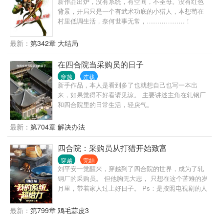
新作品出炉，没有系统，有空间，不圣母。没有红色
背景，开局只是一个有武术功底的小猎人，本想苟在
村里低调生活，奈何世事无常，………………！
最新：
第342章 大结局
在四合院当采购员的日子
穿越
连载
新手作品，本人是看到多了也就想自己也写一本出
来，如果觉得不好看请见谅。 主要讲述主角在轧钢厂
和四合院里的日常生活，轻戾气。
最新：
第704章 解决办法
四合院：采购员从打猎开始致富
穿越
完结
刘平安一觉醒来，穿越到了四合院的世界，成为了轧
钢厂的采购员。 但他胸无大志， 只想在这个苦难的岁
月里，带着家人过上好日子。 Ps：是按照电视剧的人
设来写的，不是同人的人设，别拿你看过的同人当原
作来批判这本书。
最新：
第799章 鸡毛蒜皮3