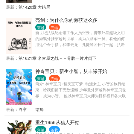
最新：
第1420章 大结局
亮剑：为什么你的缴获这么多
穿越
完结
新世纪抗战纪念馆工作人员张云，携带外星超级文明
的游戏外挂穿越到世界，成为八路军一员。看他如何
用这个金手指，和李云龙、孔捷等团长们一起，抗击
鬼子。严谨向小说，适度金手指，拒绝超越时代的武
器！
最新：
第1621章 名古屋之战－－骨牌一片片倒下
神奇宝贝：新生小智，从丰缘开始
穿越
完结
简介: 神奇宝贝+精灵宝可梦+动漫女主 小智的旅行结
束，给我们留下无数遗憾 少年意外穿越到神奇宝贝世
界，成为小智。 他以神奇宝贝大师为目标横扫各大联
盟，结识各地区女主，留下一场无憾之旅。
最新：
终章——结局
重生1955从猎人开始
穿越
连载