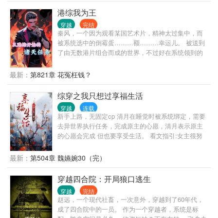
港综我为王
穿越
完结
秦风，一个因为观看某国艺术片，精神太过集中，而
被系统选中的倒霉蛋………额………幸运儿。 被送到
了由无数港片组合而成的世界，不过好在系统领到的
金刚狼体质（弱化版），让他的生命得到了保障。 为
了完成系统任务，他主动成为马军（杀破狼男主角）
最新：
第821章 花冤枉钱？
的线人，他靠着脑海里残存的剧情记忆，他征服一个
个挡在前方的敌人，终于站在了港岛之巅。 港岛乱不
综穿之我只想过享福生活
乱，疯哥说的算。
穿越
连载
新手上路，无固定cp 清月在睡觉时被系统绑定，需要
去异世界执行任务，完成原主的心愿，清月表示原主
的心愿会完成 但也要享受生活。 看文指引:女主很努
力，但也爱生活，理智清醒，又有点小心机，有点不
是好人。 世界一:陈婉茵（已完结） 世界二:关雎尔
最新：
第504章 魏嬿婉30（完）
（cp原创男主）（已完结） 世界三:知否白氏（已完
结） 世界四:富察仪欣（正在更新中）
穿越四合院：开局狼口逃生
穿越
完结
赵远，一个现代社畜，一次意外，穿越到了60年代，
成了四合院中的一员。 作为一个穿越者，系统是标