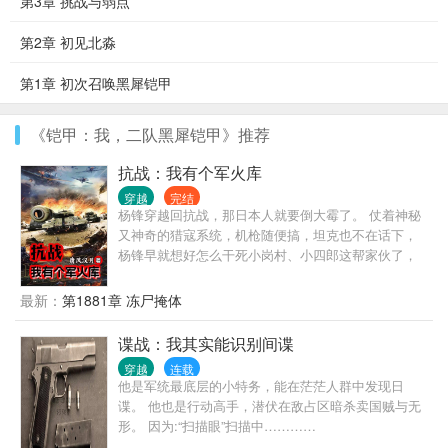
第3章 挑战与弱点
第2章 初见北淼
第1章 初次召唤黑犀铠甲
《铠甲：我，二队黑犀铠甲》推荐
抗战：我有个军火库
穿越
完结
杨锋穿越回抗战，那日本人就要倒大霉了。 仗着神秘
又神奇的猎寇系统，机枪随便搞，坦克也不在话下，
杨锋早就想好怎么干死小岗村、小四郎这帮家伙了，
可惜真打起来杨锋才发现，事情比他想象的复杂多
了……
最新：
第1881章 冻尸掩体
谍战：我其实能识别间谍
穿越
连载
他是军统最底层的小特务，能在茫茫人群中发现日
谍。 他也是行动高手，潜伏在敌占区暗杀卖国贼与无
形。 因为:“扫描眼”扫描中…………