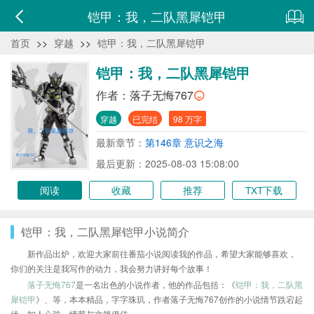
铠甲：我，二队黑犀铠甲
首页
>>
穿越
>>
铠甲：我，二队黑犀铠甲
铠甲：我，二队黑犀铠甲
作者：
落子无悔767
穿越
已完结
98 万字
最新章节：
第146章 意识之海
最后更新：2025-08-03 15:08:00
阅读
收藏
推荐
TXT下载
铠甲：我，二队黑犀铠甲小说简介
新作品出炉，欢迎大家前往番茄小说阅读我的作品，希望大家能够喜欢，
你们的关注是我写作的动力，我会努力讲好每个故事！
落子无悔767
是一名出色的小说作者，他的作品包括：《
铠甲：我，二队黑
犀铠甲
》、等，本本精品，字字珠玑，作者落子无悔767创作的小说情节跌宕起
伏、扣人心弦，情节与文笔俱佳。