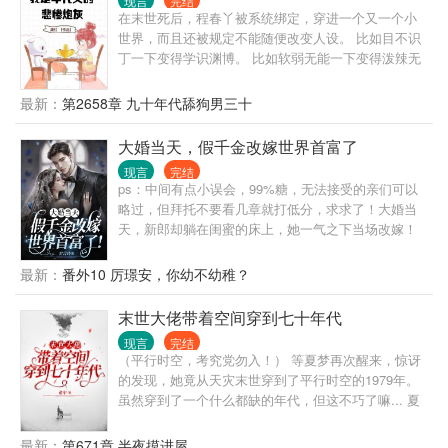
现言
完结
整个老苏家都带起来了！ 不止活成了人人羡慕的样
在末世死后，程春丫被系统绑定，穿进一个又一个小
子，还有了幸福的家庭，日子过得风生水起，在六七
世界，而且还被规定不能随便改变人设。 比如目不识
十年代，活出了她想要的生活……
丁一下变得学识渊博。 比如软弱无能一下变得泼辣无
比。 程春丫：这就有点太影响她的发挥了。 毕竟她每
次穿的人物都有点惨。 什么渣男，什么极品家人，那
最新：
第2658章 九十年代舔狗男三十
可真是要什么有什么。 没有更渣更极品的，只有最渣
最极品的。 唉！幸亏她有隐身异能，不然还真难搞。
大婚当天，假千金改嫁世界首富了
七十年代悲惨人物 六年代不甘人物 五十年代悲剧人物
现言
完结
七十年代女知青 精神出轨的丈夫 六十年代的养女 冷
ps：中间有点小误会，99%糖，无法接受的亲们可以
暴力丈夫 知青丈夫 上门女婿 愚孝男 恶婆婆 圣母病女
略过，但拜托不要看几章就打低分，求求了！大婚当
儿 七十年代冤大种 青梅抵不过天降
天，新郎却躺在闺蜜的床上，她一气之下当场改嫁！
本以为只是嫁了个普通白领，却没想到，这人不仅是
她前未婚夫的小叔，还是世界首富……
最新：
番外10 厉璟安，你幼不幼稚？
末世大佬带着空间穿到七十年代
现言
完结
（平行时空，考究党勿入！） 等夏梦再次醒来，惊讶
的发现，她竟从天灾末世穿到了平行时空的1979年。
虽然穿到了一个什么都缺的年代，但这不巧了嘛... 夏
梦什么都缺，就是不缺钱！不缺物资！ 穿来后，被亲
爹接到京城，面对瞧不起她，让她住狗窝的后妈，夏
最新：
第671章 半夜摸进屋