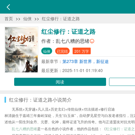
首页
>>
仙侠
>>
红尘修行：证道之路
红尘修行：证道之路
作者：
乱七八糟的思绪
仙侠
已完结
201 万字
最新章节：
第273章 新世界，新征途
最后更新：2025-11-01 01:19:40
阅读
红尘修行：证道之路小说简介
无系统+无穿越+凡人流+历史玄幻+传统仙侠+功法描述+修行启迪
林清扬生于嘉靖三年秦岭深处，天生“白玉体”，自幼梦见星空与白发老者指引，
述他从一阳生到金丹、元婴、化神，最终证道飞升的传奇。他与正道盟友对抗光明
乱七八糟的思绪
是一名出色的小说作者，他的作品包括：《
红尘修行：证道之