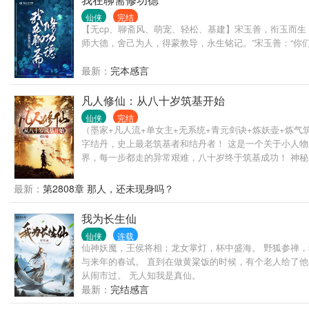
仙侠
完结
【无cp、聊斋风、萌宠、轻松、基建】宋玉善，衔玉而生
师大德，舍己为人，得蒙教导，永生铭记。”宋玉善：“你们
最新：
完本感言
凡人修仙：从八十岁筑基开始
仙侠
完结
（墨家+凡人流+单女主+无系统+青元剑诀+炼妖壶+炼
字结丹，史上最老筑基者和结丹者！ 这是一个关于小人
界，每一步都走的异常艰难，八十岁终于筑基成功！ 神
关傀儡之术的大门。 青铜小壶，壶内自成一方世界，随
最新：
第2808章 那人，还未现身吗？
我为长生仙
仙侠
连载
仙神妖魔，王侯将相；龙女掌灯，杯中盛海。 野狐参禅，
与来年的春试。 直到在做黄粱饭的时候，有个老人给了他
从闹市过。 无人知我是真仙。
最新：
完结感言