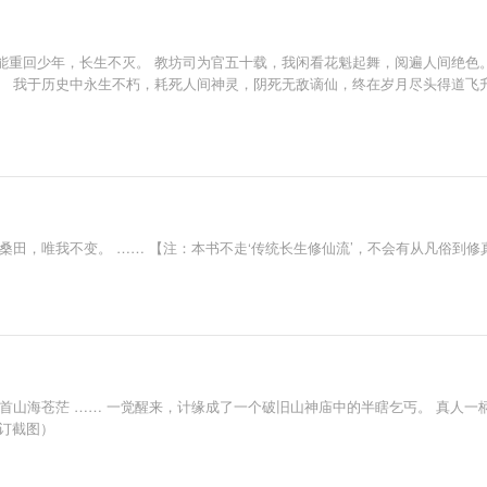
能重回少年，长生不灭。 教坊司为官五十载，我闲看花魁起舞，阅遍人间绝色
 我于历史中永生不朽，耗死人间神灵，阴死无敌谪仙，终在岁月尽头得道飞升。
桑田，唯我不变。 …… 【注：本书不走‘传统长生修仙流’，不会有从凡俗到
首山海苍茫 …… 一觉醒来，计缘成了一个破旧山神庙中的半瞎乞丐。 真人一
要全订截图）