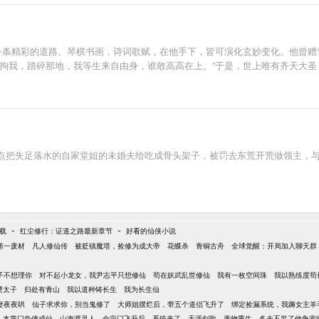
一条精彩的道路。琴棋书画，诗词歌赋，在他手下，皆可演化玄妙变化。他曾赠
地拘我，踏碎那地，我等生来自由身，谁敢高高在上。”于是，世上唯有齐天大圣
点把失足落水的自家堂姐的未婚夫给吃成骨头架子，被罚去东荒开荒做领主，
-
-
下载
红尘修行：证道之路最新章节
好看的仙侠小说
第一废材
凡人修仙传
被贬镇魔塔，捡修为成大帝
花蝶杀
青铜古舟
全球觉醒：开局加入聊天群
子不想理你
对不起小龙女，我尹志平只想修仙
苟在妖武乱世修仙
我有一枚空间珠
我以熟练度苟
赝太子
归处有青山
我以道种铸长生
我为长生仙
妻夜夜哄
仙子求求你，别当鬼修了
大师姐摆烂后，带五个道侣飞升了
绑定捡漏系统，我薅女主羊
本掌门负债成仙
山海渡灵人
全宗门飞升后，系统来了
天涯剑歌
废物重生，多夫不装了他争宠