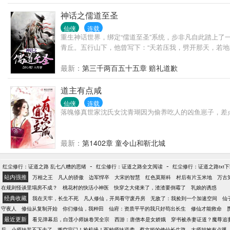
神话之儒道至圣
仙侠
连载
重生神话世界，绑定“儒道至圣”系统，步非凡自此踏上了
青丘。五行山下，他曾写下：“天若压我，劈开那天，若
最新：
第三千两百五十五章 赔礼道歉
道主有点咸
仙侠
连载
落魄修真世家沈氏女沈青瑚因为偷养吃人的凶鱼崽子，差
最新：
第1402章 童令山和靳北城
-
-
红尘修行：证道之路 乱七八糟的思绪
红尘修行：证道之路全文阅读
红尘修行：证道之路txt
站内强推
万相之王
凡人的骄傲
边军悍卒
大宋的智慧
红色莫斯科
村后有片玉米地
万古
在规则怪谈里塌房不成？
桃花村的快活小神医
快穿之大佬来了，渣渣要倒霉了
乳娘的诱惑
经典收藏
我在天牢，长生不死
凡人修仙，开局看守废丹房
无敌了：我捡到一个加速空间
仙
守夜人
修仙从复制开始
你们修仙，我种田
仙府：资质平平的我只好苟出长生
修仙才能救命
最近更新
看见弹幕后，白莲小师妹卷哭全宗
西游：唐僧本是女娇娥
穿书被杀妻证道？魔尊追
后，小师妹装不下去了
搬空宗门！抢机缘！冤种师妹逆袭
蔡文姬的修仙长生路
大师姐她有点飒