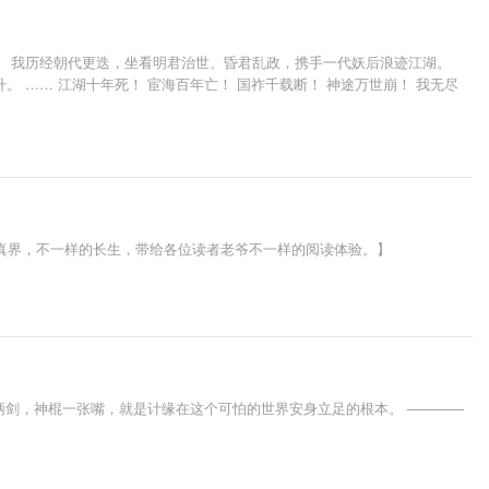
。 我历经朝代更迭，坐看明君治世、昏君乱政，携手一代妖后浪迹江湖。
 …… 江湖十年死！ 宦海百年亡！ 国祚千载断！ 神途万世崩！ 我无尽
修真界，不一样的长生，带给各位读者老爷不一样的阅读体验。】
柄剑，神棍一张嘴，就是计缘在这个可怕的世界安身立足的根本。 ————