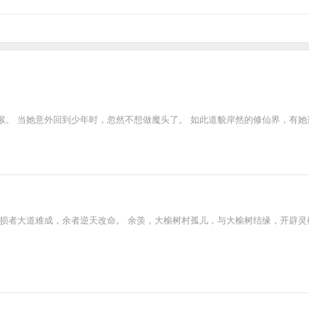
。 当她意外回到少年时，忽然不想做魔头了。 如此道貌岸然的修仙界，有她
，损者大道难成，余者逆天改命。 余羡，大榆树村孤儿，与大榆树结缘，开辟灵