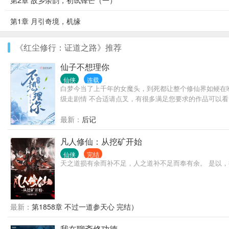
第2章 故乡余韵，初试锋芒（一）
第1章 月引奇境，机缘
《红尘修行：证道之路》推荐
仙子不想理你
仙侠
连载
白梦今当了上千年的女魔头，到死都让整个修仙界如鲠在喉
级走剧情 不合适请点叉，有很多满足您要求的作品可以看
最新：
后记
凡人修仙：从挖矿开始
仙侠
完结
天之道损有余而补不足，人之道补不足而奉有余。 是以
最新：
第1858章 不过一道参天心 完结）
我在聊斋修功德