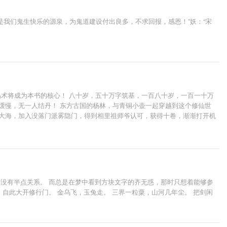
是我们鬼生快乐的源泉，为鬼道建设付出良多，不求回报，感恩！”妖：“宋
儡术将成为本书的核心！ 八十岁，五十万字筑基，一百八十岁，一百一十万
缓慢，无一人结丹！ 东方古国的杨林，与青铜小壶一起穿越到这个修仙世
过大海，加入没落门派雾隐门，得到相里祖师爷认可，获得十卷，渐渐打开机
妖壶毁天灭地的威力！
并没有半点关系。 而总是在梦中看到方块文字的齐无惑，那时只想着能够参
，自此大开修行门。 金乌飞，玉兔走。 三界一粒粟，山河几年尘。 把剑闲