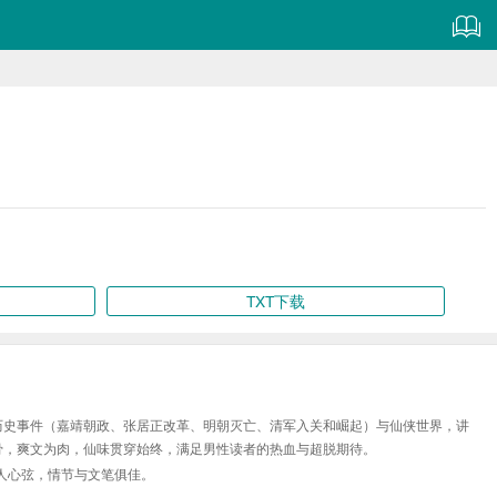
TXT下载
历史事件（嘉靖朝政、张居正改革、明朝灭亡、清军入关和崛起）与仙侠世界，讲
骨，爽文为肉，仙味贯穿始终，满足男性读者的热血与超脱期待。
人心弦，情节与文笔俱佳。