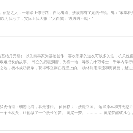
，宿慧之人，一朝踏上修行路，自此鬼道、妖族都有了她的传说。鬼：“宋掌柜
以为我亏了，实际上我大赚！”大白鹅：“嘎嘎嘎～哒～”
气筑基结丹元婴） 以先秦墨家为基础创作，喜欢墨家的道友可以多关注，机关傀
物艰难成长的故事。 韩立的残破洞府，为祸一地，导致几十万修士，千年内修行
秘之地，杨林成功反杀，获得韩立刻在石壁上的。 杨林利用洋流和海灵兽，越
着杨林实力的提升，缓慢地苏醒过来，镇妖魔，炼鬼怪，展现出东方古国神器炼
猛虎悟道；朝游北海，暮走苍梧。 仙神存世，妖魔立国。 这些原本和齐无惑
一个玉枕头，让他做了一个漫长的梦。 黄粱一梦。 ………… 黄粱梦醒破凡心