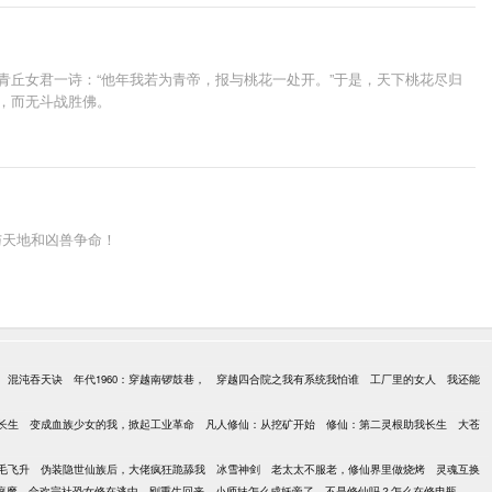
青丘女君一诗：“他年我若为青帝，报与桃花一处开。”于是，天下桃花尽归
，而无斗战胜佛。
与天地和凶兽争命！
混沌吞天诀
年代1960：穿越南锣鼓巷，
穿越四合院之我有系统我怕谁
工厂里的女人
我还能
长生
变成血族少女的我，掀起工业革命
凡人修仙：从挖矿开始
修仙：第二灵根助我长生
大苍
毛飞升
伪装隐世仙族后，大佬疯狂跪舔我
冰雪神剑
老太太不服老，修仙界里做烧烤
灵魂互换
疯魔
合欢宗社恐女修在逃中
刚重生回来，小师妹怎么成妖帝了
不是修仙吗？怎么在修电瓶