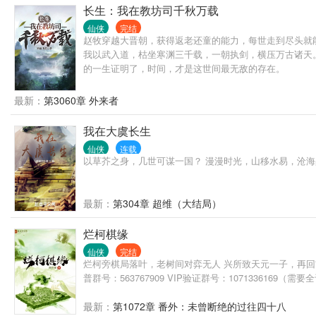
长生：我在教坊司千秋万载
仙侠
完结
赵牧穿越大晋朝，获得返老还童的能力，每世走到尽头就
我以武入道，枯坐寒渊三千载，一朝执剑，横压万古诸天。
的一生证明了，时间，才是这世间最无敌的存在。
最新：
第3060章 外来者
我在大虞长生
仙侠
连载
以草芥之身，几世可谋一国？ 漫漫时光，山移水易，沧海
最新：
第304章 超维（大结局）
烂柯棋缘
仙侠
完结
烂柯旁棋局落叶，老树间对弈无人 兴所致天元一子，再回
普群号：563767909 VIP验证群号：1071336169（需
最新：
第1072章 番外：未曾断绝的过往四十八