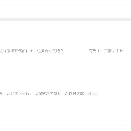
这样茶里茶气的仙子，也挺合理的吧？ —————— 有男主且言情，不升
根，从此踏入修行。 以榆树之灵成脉，以榆树之脉，升仙！