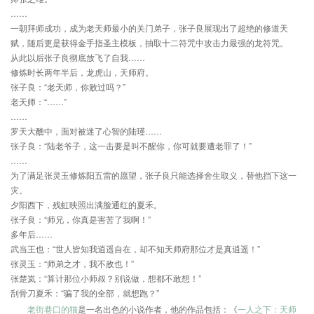
……
一朝拜师成功，成为老天师最小的关门弟子，张子良展现出了超绝的修道天
赋，随后更是获得金手指圣主模板，抽取十二符咒中攻击力最强的龙符咒。
从此以后张子良彻底放飞了自我……
修炼时长两年半后，龙虎山，天师府。
张子良：“老天师，你败过吗？”
老天师：“……”
……
罗天大醮中，面对被迷了心智的陆瑾……
张子良：“陆老爷子，这一击要是叫不醒你，你可就要遭老罪了！”
……
为了满足张灵玉修炼阳五雷的愿望，张子良只能选择舍生取义，替他挡下这一
灾。
夕阳西下，残虹映照出满脸通红的夏禾。
张子良：“师兄，你真是害苦了我啊！”
多年后……
武当王也：“世人皆知我逍遥自在，却不知天师府那位才是真逍遥！”
张灵玉：“师弟之才，我不敌也！”
张楚岚：“算计那位小师叔？别说做，想都不敢想！”
刮骨刀夏禾：“骗了我的全部，就想跑？”
老街巷口的猫
是一名出色的小说作者，他的作品包括：《
一人之下：天师