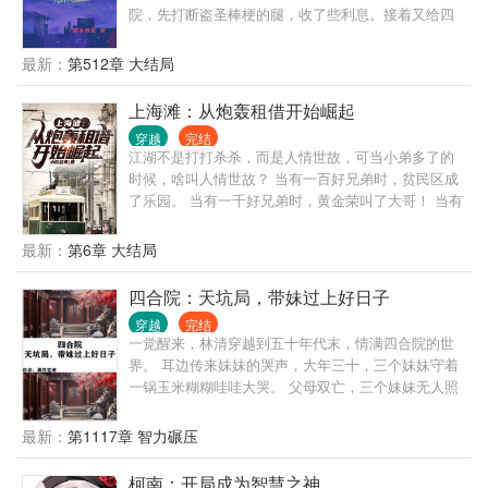
松而又甜甜的日常，兄弟们快来看。
院，先打断盗圣棒梗的腿，收了些利息。接着又给四
合院的养老团添了一些堵。只要你不让我好过，我就
不让你舒服。我不舒服了，你们也别想开心。在这四
最新：
第512章 大结局
合院世界里，我阎解旷想怎么样就怎么样！
上海滩：从炮轰租借开始崛起
穿越
完结
江湖不是打打杀杀，而是人情世故，可当小弟多了的
时候，啥叫人情世故？ 当有一百好兄弟时，贫民区成
了乐园。 当有一千好兄弟时，黄金荣叫了大哥！ 当有
一万好兄弟时，许文强拜了大哥！ .... 当洋鬼子来袭
时，聂力说：江湖草莽，亦有血气！ 一寸山河一寸
最新：
第6章 大结局
金，十万青年十万军！ 兄弟们，给我上！ 简介无力，
移步正文，如有雷同，纯属巧合。
四合院：天坑局，带妹过上好日子
穿越
完结
一觉醒来，林清穿越到五十年代末，情满四合院的世
界。 耳边传来妹妹的哭声，大年三十，三个妹妹守着
一锅玉米糊糊哇哇大哭。 父母双亡，三个妹妹无人照
顾，自己又身患重病。 面对天坑开局，林清没有放
弃。 随着时间的推移，林清家的日子越过越好。 贾张
最新：
第1117章 智力碾压
氏：“丧天良的东西，日子过好了也不知道接济我们
家。” 易中海：“不是身患重病快死了么，怎么越活越
柯南：开局成为智慧之神