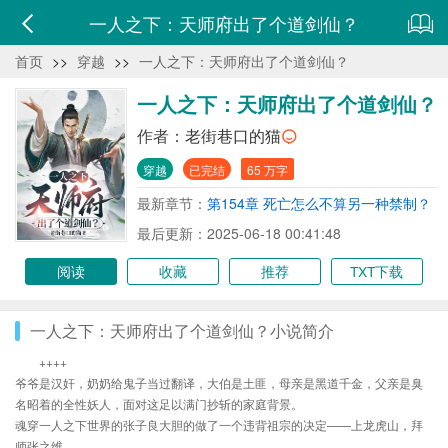
一人之下：天师府出了个道剑仙？
首页
>>
穿越
>>
一人之下：天师府出了个道剑仙？
一人之下：天师府出了个道剑仙？
作者：
老街巷口的猫
穿越
已完结
65 万字
最新章节：
第154章 死亡怎么不算另一种禁制？
最后更新：2025-06-18 00:41:48
阅读
收藏
推荐
TXT下载
一人之下：天师府出了个道剑仙？小说简介
++++
爷爷是汉奸，奶奶给鬼子当过翻译，大伯是土匪，母亲是黑道千金，父亲是臭
名昭着的全性妖人，面对这足以满门抄斩的家庭背景。
魂穿一人之下世界的张子良大胆的做了一个违背祖宗的决定——上龙虎山，拜
师张之维。