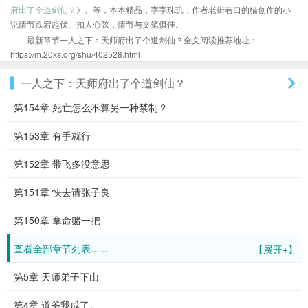
府出了个道剑仙？
》、等，本本精品，字字珠玑，作者老街巷口的猫创作的小
说情节跌宕起伏、扣人心弦，情节与文笔俱佳。
最新章节一人之下：天师府出了个道剑仙？全文阅读推荐地址：
https://m.20xs.org/shu/402528.html
一人之下：天师府出了个道剑仙？
第154章 死亡怎么不算另一种禁制？
第153章 有手就行
第152章 带飞多没意思
第151章 快去请张子良
第150章 拿命赌一把
查看全部章节列表......
【展开+】
第5章 天师弟子下山
第4章 道爷我成了。