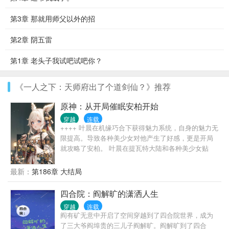
第3章 那就用师父以外的招
第2章 阴五雷
第1章 老头子我试吧试吧你？
《一人之下：天师府出了个道剑仙？》推荐
原神：从开局催眠安柏开始
穿越
连载
++++ 叶晨在机缘巧合下获得魅力系统，自身的魅力无
限提高。导致各种美少女对他产生了好感，更是开局
就攻略了安柏。 叶晨在提瓦特大陆和各种美少女贴
贴，令他乐不思蜀。 优菈：复兴劳伦斯家族，没有你
的话我都不知道该怎么办了。 丽莎：小可爱，不要到
最新：
第186章 大结局
处乱跑哦。不然姐姐就把你给关在地下室了。 安柏：
这就是爷爷说的以后我能托付终身之人吗？ 雷神：原
四合院：阎解旷的潇洒人生
来你和我在一起，才是永恒。 草神：叶晨哥哥，我们
穿越
连载
永远在一起好不好。 叶晨看着身后的众女，脸上流下
阎有矿无意中开启了空间穿越到了四合院世界，成为
了一滴冷汗，这就是我的责任啊。 总之，这是一个轻
了三大爷阎埠贵的三儿子阎解旷。阎解旷到了四合