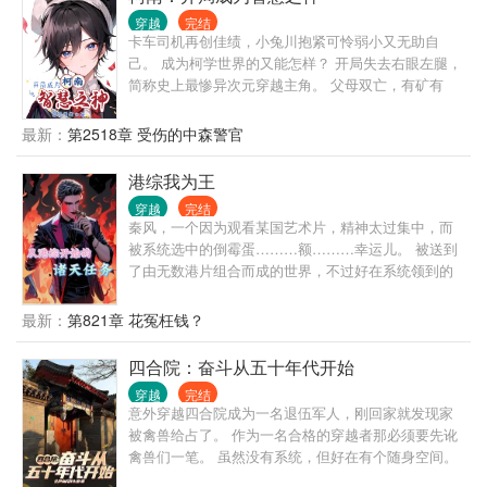
有精神头？” 秦淮茹：“早知道和林清搞好关系占点便
穿越
完结
宜的，大意了！” 刘海中：“什么，他当领导了？他凭
卡车司机再创佳绩，小兔川抱紧可怜弱小又无助自
什么当领导！” …… 在这个特殊复杂的年代，林清只
己。 成为柯学世界的又能怎样？ 开局失去右眼左腿，
想带好妹妹，过好自己的生活。 至于一众“团结友爱”
简称史上最惨异次元穿越主角。 父母双亡，有矿有
的邻居，只不过是生活的调剂品。
房，妈妈叫工藤，爸爸姓乌丸，儿子是兔川……
嗯？！好、像、有、点、不、对？ 兔川：没事，问题
最新：
第2518章 受伤的中森警官
不大。 目前生活在工藤家，优作舅舅，有希子舅妈，
还有新一哥，不对，是柯南小弟弟。 优作：我可怜的
港综我为王
娃，算了，活着就行。 柯南：我可怜弱小的弟弟，算
穿越
完结
了，活着就好。 酒厂：我可怜弱小又无助的小少爷，
秦风，一个因为观看某国艺术片，精神太过集中，而
算了，活着就行。 兔川：咱能不能有点追求，比如，
被系统选中的倒霉蛋………额………幸运儿。 被送到
平安喜乐就行( ????o???? ) 唉，生活不易，兔川叹气
了由无数港片组合而成的世界，不过好在系统领到的
兔川一二三，15岁，身高159.5，现役高中生，就读帝
金刚狼体质（弱化版），让他的生命得到了保障。 为
丹高中一年级，综漫世界维护员，智慧之神，炼金术
了完成系统任务，他主动成为马军（杀破狼男主角）
最新：
第821章 花冤枉钱？
士末裔，酒厂小少爷，柯南小表弟…… （柯南世界主
的线人，他靠着脑海里残存的剧情记忆，他征服一个
体，目前综了一点点的虚构推理+金田一+夏目+食戟
个挡在前方的敌人，终于站在了港岛之巅。 港岛乱不
四合院：奋斗从五十年代开始
+刀剑乱舞+文野+……）
乱，疯哥说的算。
穿越
完结
意外穿越四合院成为一名退伍军人，刚回家就发现家
被禽兽给占了。 作为一名合格的穿越者那必须要先讹
禽兽们一笔。 虽然没有系统，但好在有个随身空间。
那就先从轧钢厂的采购员做起。 一步步奋斗，这个世