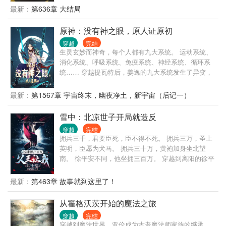
界终会有自己的一席之地。
最新：
第636章 大结局
原神：没有神之眼，原人证原初
穿越
完结
生灵玄妙而神奇，每个人都有九大系统。 运动系统、
消化系统、呼吸系统、免疫系统、神经系统、循环系
统…… 穿越提瓦特后，姜逸的九大系统发生了异变，
只要提供营养和能量，就会将人类的基础能力不断进
化。 饕鬄般的消化力、天生的战斗者、过目不忘的超
最新：
第1567章 宇宙终末，幽夜净土，新宇宙（后记一）
强思维、百毒不侵的体质、免疫元素的身躯…… “这就
是我的金手指？”他思考片刻，“当个十年的饭桶，每时
雪中：北凉世子开局就造反
每刻都在吃饭，获得的能量也不够我比肩神明呀！” 于
穿越
完结
是，他低头看向了提瓦特的地脉，舔了舔嘴唇。 “你
拥兵三千，君要臣死，臣不得不死。 拥兵三万，圣上
好，我要当世界树，坐地吃土。” 以炼金术改造自身，
英明，臣愿为犬马。 拥兵三十万，黄袍加身坐北望
以人体系统嫁接地脉枝丫，获得概念化人体世界树，
南。 徐平安不同，他坐拥三百万。 穿越到离阳的徐平
和草神攀亲戚。 接着，他看向绝云间。 “我还想修个
安，成了北凉王徐骁的嫡长子。 徐骁南征北战，功绩
仙。” 千难万难，天地笼命。 仙家三秘，梦游诸境，
显着，镇守北凉，压得北莽大军不敢南下，但离阳赵
最新：
第463章 故事就到这里了！
魂魄显化，帝君是我祖师。 他又看了看手中的剑，自
家天子猜忌和掣肘北凉，就连北凉粮草都要克扣，甚
己身上的风神赐福，水之加护…… “我要当九十九级剑
至还让徐平安前往太安城做个驸马。 在这之前，害死
从霍格沃茨开始的魔法之旅
道圣人，地火水风，通天剑阵起！” 一道道元素之光照
自己母亲。 杀母之仇，不共戴天！ 此仇不报，人神共
耀世界，元素反应宛如混沌开辟。 没有神之眼的他，
穿越
完结
戮！ 恰逢此时，系统降临，开局奖励三百万大军。 坐
努力三年，比肩神明。 一步步向着永恒前进。 “天
穿越到魔法世界，亚伦成为古老魔法师家族的继承