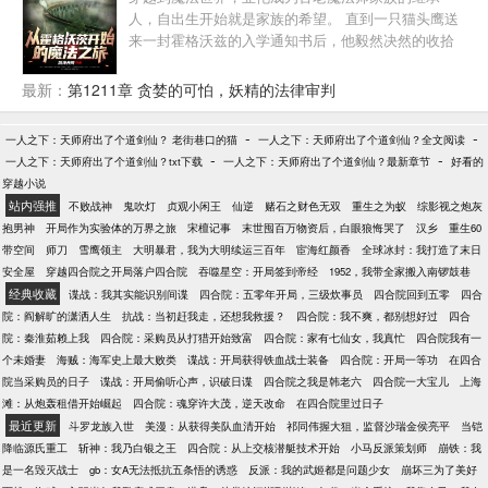
拥三百万，徐平安决定反了。 本来就是我老子打下的
理，彼可取而代之！” 遥望天钉落下，他持剑而上。
人，自出生开始就是家族的希望。 直到一只猫头鹰送
江山，赵家天子算个屁。
就像那原初之人一般再造世界
来一封霍格沃兹的入学通知书后，他毅然决然的收拾
好包袱，踏上了追求自由的道路。 本以为只要最终
BOSS伏地魔挂了就可以高枕无忧了，但他渐渐的发现
最新：
第1211章 贪婪的可怕，妖精的法律审判
这个世界并不是他想的那么简单......
-
-
一人之下：天师府出了个道剑仙？ 老街巷口的猫
一人之下：天师府出了个道剑仙？全文阅读
-
-
一人之下：天师府出了个道剑仙？txt下载
一人之下：天师府出了个道剑仙？最新章节
好看的
穿越小说
站内强推
不败战神
鬼吹灯
贞观小闲王
仙逆
赌石之财色无双
重生之为蚁
综影视之炮灰
抱男神
开局作为实验体的万界之旅
宋檀记事
末世囤百万物资后，白眼狼悔哭了
汉乡
重生60
带空间
师刀
雪鹰领主
大明暴君，我为大明续运三百年
宦海红颜香
全球冰封：我打造了末日
安全屋
穿越四合院之开局落户四合院
吞噬星空：开局签到帝经
1952，我带全家搬入南锣鼓巷
经典收藏
谍战：我其实能识别间谍
四合院：五零年开局，三级炊事员
四合院回到五零
四合
院：阎解旷的潇洒人生
抗战：当初赶我走，还想我救援？
四合院：我不爽，都别想好过
四合
院：秦淮茹赖上我
四合院：采购员从打猎开始致富
四合院：家有七仙女，我真忙
四合院我有一
个未婚妻
海贼：海军史上最大败类
谍战：开局获得铁血战士装备
四合院：开局一等功
在四合
院当采购员的日子
谍战：开局偷听心声，识破日谍
四合院之我是韩老六
四合院一大宝儿
上海
滩：从炮轰租借开始崛起
四合院：魂穿许大茂，逆天改命
在四合院里过日子
最近更新
斗罗龙族入世
美漫：从获得美队血清开始
祁同伟握大狙，监督沙瑞金侯亮平
当铠
降临源氏重工
斩神：我乃白银之王
四合院：从上交核潜艇技术开始
小马反派策划师
崩铁：我
是一名毁灭战士
gb：女A无法抵抗五条悟的诱惑
反派：我的武姬都是问题少女
崩坏三为了美好