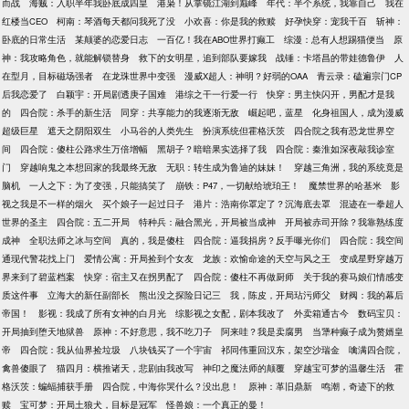
而战
海贼：入职半年我卧底成四皇
港枭！从掌镜江湖到巅峰
年代：半个系统，我靠自己
我在
红楼当CEO
柯南：琴酒每天都问我死了没
小欢喜：你是我的救赎
好孕快穿：宠我千百
斩神：
卧底的日常生活
某颠婆的恋爱日志
一百亿！我在ABO世界打癫工
综漫：总有人想踢猫便当
原
神：我攻略角色，就能解锁替身
救下的女明星，追到部队要嫁我
战锤：卡塔昌的带娃德鲁伊
人
在型月，目标磁场强者
在龙珠世界中变强
漫威X超人：神明？好弱的OAA
青云录：磕遍宗门CP
后我恋爱了
白颖宇：开局剧透庚子国难
港综之干一行爱一行
快穿：男主快闪开，男配才是我
的
四合院：杀手的新生活
同穿：共享能力的我逐渐无敌
崛起吧，蓝星
化身祖国人，成为漫威
超级巨星
遮天之阴阳双生
小马谷的人类先生
扮演系统但霍格沃茨
四合院之我有恐龙世界空
间
四合院：傻柱公路求生万倍增幅
黑胡子？暗暗果实选择了我
四合院：秦淮如深夜敲我诊室
门
穿越响鬼之本想回家的我最终无敌
无职：转生成为鲁迪的妹妹！
穿越三角洲，我的系统竟是
脑机
一人之下：为了变强，只能搞笑了
崩铁：P47，一切献给琥珀王！
魔禁世界的哈基米
影
视之我是不一样的烟火
买个娘子一起过日子
港片：浩南你罩定了？沉海底去罩
混迹在一拳超人
世界的圣主
四合院：五二开局
特种兵：融合黑光，开局被当成神
开局被赤司开除？我靠熟练度
成神
全职法师之冰与空间
真的，我是傻柱
四合院：逼我捐房？反手曝光你们
四合院：我空间
通现代警花找上门
爱情公寓：开局捡到个女友
龙族：欢愉命途的天空与风之王
变成星野穿越万
界来到了碧蓝档案
快穿：宿主又在拐男配了
四合院：傻柱不再做厨师
关于我的赛马娘们情感变
质这件事
立海大的新任副部长
熊出没之探险日记三
我，陈皮，开局玷污师父
财阀：我的幕后
帝国！
影视：我成了所有女神的白月光
综影视之女配，剧本我改了
外卖箱通古今
数码宝贝：
开局抽到堕天地狱兽
原神：不好意思，我不吃刀子
阿来哇？我是卖腐男
当犟种癫子成为赘婿皇
帝
四合院：我从仙界捡垃圾
八块钱买了一个宇宙
祁同伟重回汉东，架空沙瑞金
噙满四合院，
禽兽傻眼了
猫四月：横推诸天，悲剧由我改写
神印之魔法师的颠覆
穿越宝可梦的温馨生活
霍
格沃茨：蝙蝠捕获手册
四合院，中海你哭什么？没出息！
原神：革旧鼎新
鸣潮，奇迹下的救
赎
宝可梦：开局土狼犬，目标是冠军
怪兽娘：一个真正的曼！