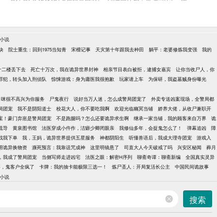
小说
诀
院士重生：回到1975当知青
宋檀记事
天灾第十年跟我去种田
躺平：老婆修炼我变强
我的
十二楼丢下去
死亡十万次，我在诡异世界封神
相亲节目表白被拒，逮捕女嘉宾
让你当收尸人，你
罪犯，转头加入刑侦队
惊悚游戏：身为庸医我很抱歉
玩家请上车
为保研，我盗墓贼身份曝光
，咪很不高兴为你服务
尸鬼夜行
说好当万人迷，怎么成警局团宠了
外卖专送凶案现场，全警局都
局团宠
我不是阴阳道士
校花大人，你不要吃我啊
欢迎光临幽冥当铺
娇养大佬，从收尸兼职开
案！豪门弃崽是警局团宠
不是跑腿吗？怎么还要诡异求生啊
继承一家当铺，我的顾客来自万界
诡
疏导
黄泉图书馆
法医穿成小仵作，洁癖少卿闭眼亲
我修仙多年，会捉鬼怎么了！
弹幕追凶
障
找我下单
我，王妈，诡异世界提供五星服务
神都阴阳生
听懂兽语后，我成大理寺团宠
游戏入
用诡异换物资
濒死预言：我靠诅咒成神
这里明镜悬了
司直大人今天破戒了吗
兴安区秘闻
葬月
，我成了警局团宠
当侧写师走进凶宅
法医之眼：解密H序列
聊斋奇谭：聊斋新编
全国真实灵异
事，鬼客户全疯了
卡牌：我的抽卡能极限三选一！
炼尸圣人：开局复活长公主
中国民间诡故事
小说
搜索