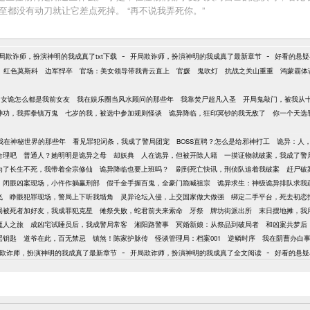
甚至都没有动刀就让它差点死掉。 “再不说我弄死你。”
-
-
局欺诈师，扮演神明的我成真了txt下载
开局欺诈师，扮演神明的我成真了最新章节
好看的悬疑
红色莫斯科
边军悍卒
官场：美女领导带我青云直上
官媛
鬼吹灯
抗战之关山重重
鸿蒙霸体
：女诡怎么都是我前女友
我在娱乐圈当风水顾问的那些年
我靠焚尸超凡入圣
开局鬼敲门，被我从
神功，我挥拳镇万鬼
七岁的我，被选中参加规则怪谈
诡异降临，狂印冥钞的我无敌了
你一个天选
我在神秘世界的那些年
看见罪犯词条，我成了警局团宠
BOSS直聘？怎么是给邪神打工
诡异：人
合理吧
普通人？她明明是诡异之母
却妖典
人在诡异，但被开除人籍
一摸证物就破案，我成了警
为了长生不死，我带着全宗修仙
诡异降临也要上班吗？
刷到死亡快讯，刑侦队追着我破案
赶尸破
闭眼凶案现场，小仵作躺赢刑部
假千金手握百鬼，全豪门跪喊祖宗
诡异求生：神级诡异排队求我
飞
睁眼犯罪现场，警局上下听我墙角
灵异论坛入侵，上交国家做大做强
绑定二手平台，死去初恋
局被死者加好友，我成罪犯克星
傩祭失败，蛇君前夫来索命
牙祭
牌坊街派出所
末日摆地摊，我
魔人之旅
成凶宅试睡员后，我成警局常客
湘阳路警事
冥婚新娘：从祭品到破局者
和凶案共梦后
层钥匙
道爷在此，百无禁忌
镇煞！陈家护脉传
怪谈管理局：档案001
逆鳞时序
我在阴曹办白
-
-
欺诈师，扮演神明的我成真了最新章节
开局欺诈师，扮演神明的我成真了全文阅读
好看的悬疑