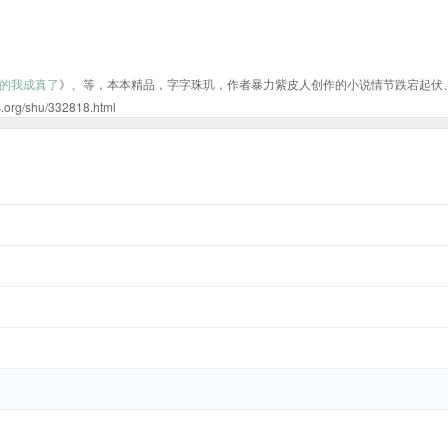
的我成真了
》、等，本本精品，字字珠玑，作者暴力紫皮人创作的小说情节跌宕起伏
hu/332818.html