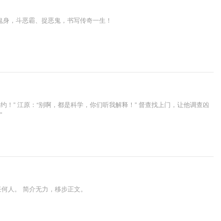
鬼身，斗恶霸、捉恶鬼，书写传奇一生！
！” 江原：“别啊，都是科学，你们听我解释！” 督查找上门，让他调查凶
”
何人。 简介无力，移步正文。