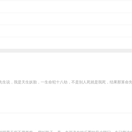
先生说，我是天生妖胎，一生命犯十八劫，不是别人死就是我死，结果那算命