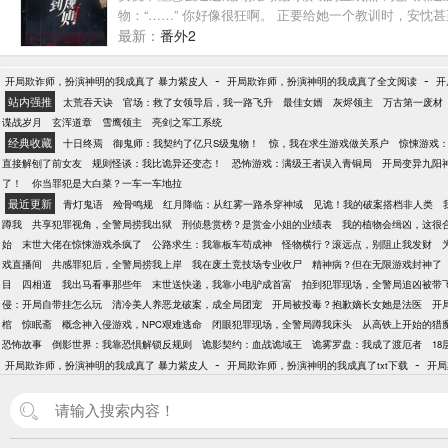
物：“……” 你好像很狂啊。 正要给她一个教训时，安忱
最新：
番外2
-
-
开局欺诈师，扮演神明的我成真了 暴力紫皮人
开局欺诈师，扮演神明的我成真了全文阅读
开
站内强推
太荒吞天诀
官场：救了女领导后，我一路飞升
最佳女婿
灰烬领主
万古第一废材
谍战岁月
玄浑道章
雪鹰领主
亮剑之军工系统
经典收藏
十日终焉
御鬼师：我契约了亿只S级鬼物！
惊，我在求生游戏做关系户
惊悚游戏
直接解刨了前女友
规则怪谈：我比诡异还变态！
恐怖游戏：满级王者误入青铜局
开局变异九阳
了！
你当罪犯是大白菜？一车一车地拉
最近更新
青灯鬼语
殓骨鸣规
红月降临：从红雾一路杀穿神域
见诡！我的破案搭档非人类
蹲我
共享犯罪视角，全警局捞我出狱
刑侦悬赏榜？是赏金小姐的业绩表
我的植物会缉凶，这很
始
末世大佬在惊悚游戏杀疯了
公路求生：我靠板车苟成神
怪物横行？滚远点，别阻止我发财
戏直播间
共感罪犯后，全警局捞我上岸
我在废土竞技场专业收尸
精神病？但在无限游戏封神了
目
四相道
我出马看事那些年
末世送快递，我靠小电驴成首富
拍到犯罪现场，全警局追凶被带
侵：开局自带挂怎么玩
清冷美人养恶龙破案，成全局团宠
开局被投毒？抱歉嫡长女她是法医
开
棺
惊眠斋
概念神入侵游戏，NPC艰难逃命
闭眼犯罪现场，全警局蹲我床头
从高铁上开始的猎
恐怖故事
倒影世界：我靠恐惧解锁反规则
诡影契约：血战诡域王
诡雾罗盘：我成了渡厄者
18
-
-
开局欺诈师，扮演神明的我成真了 暴力紫皮人
开局欺诈师，扮演神明的我成真了txt下载
开局