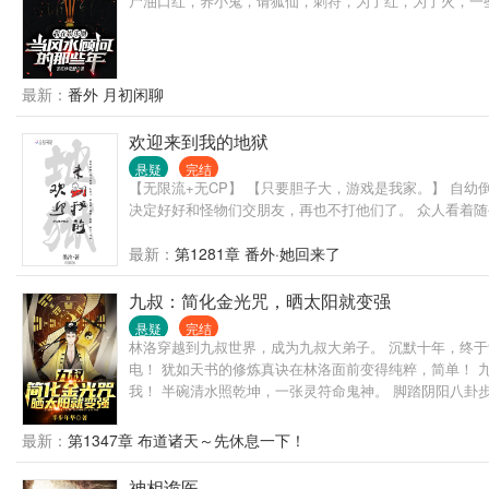
尸油口红，养小鬼，请狐仙，刺符，为了红，为了火，一
最新：
番外 月初闲聊
欢迎来到我的地狱
悬疑
完结
【无限流+无CP】 【只要胆子大，游戏是我家。】 自
决定好好和怪物们交朋友，再也不打他们了。 众人看着
最新：
第1281章 番外·她回来了
九叔：简化金光咒，晒太阳就变强
悬疑
完结
林洛穿越到九叔世界，成为九叔大弟子。 沉默十年，终于
电！ 犹如天书的修炼真诀在林洛面前变得纯粹，简单！ 
我！ 半碗清水照乾坤，一张灵符命鬼神。 脚踏阴阳八卦步
最新：
第1347章 布道诸天～先休息一下！
神相诡医