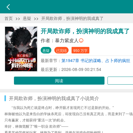
首页
>>
悬疑
>>
开局欺诈师，扮演神明的我成真了
开局欺诈师，扮演神明的我成真了
作者：
暴力紫皮人
悬疑
已完结
950 万字
最新章节：
第1947章 书记的谋略、占卜师的疯狂
最后更新：2026-08-09 00:21:54
阅读
开局欺诈师，扮演神明的我成真了小说简介
“当我以为死亡就是终点时，睁开眼才发现死亡不过是新的开始。”
林御被他以为是来告白的学妹杀死后，却发现自己没有真正死去，而是来到了一场
只有赢家，才能获得“重活一次”的机会。
幸好，林御觉醒了“唯一职业·欺诈师”——
看着其他茫然的玩家，林御为了胜利，选择在游戏中假扮神明！