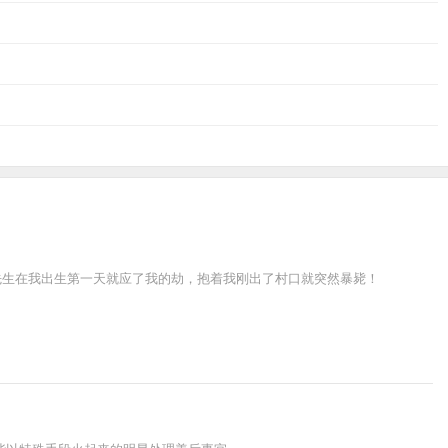
先生在我出生第一天就应了我的劫，抱着我刚出了村口就突然暴毙！