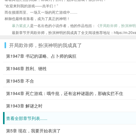
“欢迎来到我的游戏——羔羊们！”
而在接踵而至、一场又一场的死亡游戏中……
林御也最终依靠着，成为了真正的神明！
暴力紫皮人
是一名出色的小说作者，他的作品包括：《
开局欺诈师，扮演神明
最新章节开局欺诈师，扮演神明的我成真了全文阅读推荐地址：https://m.20xs.org/s
开局欺诈师，扮演神明的我成真了
第1947章 书记的谋略、占卜师的疯狂
第1946章 胜利、牺牲
第1945章 不合
第1944章 死亡游戏：哦牛批，还有这种谜题的，那确实拦不住
第1943章 解谜之时
查看全部章节列表......
第5章 现在，我要开始表演了