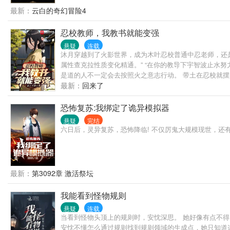
最新：
云白的奇幻冒险4
忍校教师，我教书就能变强
悬疑
连载
沐月穿越到了火影世界，成为木叶忍校普通中忍老师，还是
属性查克拉性质变化精通。” “在你的教导下宇智波止水
是道的人不一定会去按照火之意志行动。 带土在忍校就摆
最新：
回来了
恐怖复苏:我绑定了诡异模拟器
悬疑
完结
六日后，灵异复苏，恐怖降临! 不仅厉鬼大规模现世，还有
最新：
第3092章 激活祭坛
我能看到怪物规则
悬疑
连载
当看到怪物头顶上的规则时，安忱深思。 她好像有点不得
安忱不懂怎么通过规则找到规则领域的生成点，她只知道这