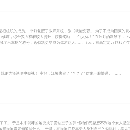
根组织的成员。 幸好觉醒了教师系统，教书就能变强。 为了不成为团藏的耗
努力修炼，综合实力有着较大提升，获得奖励——仙人体！” 在沐月的教导下，
脱了吊车尾的称号，迈特凯更早成为体术达人…… （ps：有高定两万178万
规则类怪谈暗中窥视！ 幸好，江桥绑定了 “？？？” 厉鬼一脸懵逼。 ……
了了。 于是本来就莽的她变成了爱钻空子的莽 怪物们死都想不到这个女人是怎
些怪物肯定知道些什么。 于是，在怪物们都享受人类对自己的恐惧时，看见了一