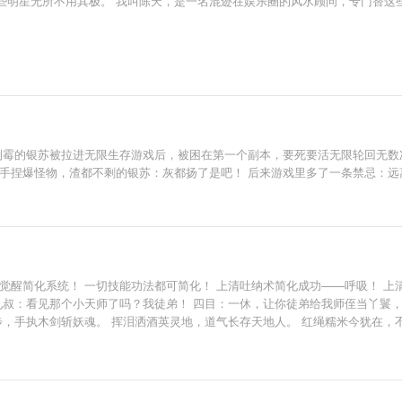
些明星无所不用其极。 我叫陈天，是一名混迹在娱乐圈的风水顾问，专门替这
幼倒霉的银苏被拉进无限生存游戏后，被困在第一个副本，要死要活无限轮回无
随手捏爆怪物，渣都不剩的银苏：灰都扬了是吧！ 后来游戏里多了一条禁忌：远
觉醒简化系统！ 一切技能功法都可简化！ 上清吐纳术简化成功——呼吸！ 上
九叔：看见那个小天师了吗？我徒弟！ 四目：一休，让你徒弟给我师侄当丫鬟
，手执木剑斩妖魂。 挥泪洒酒英灵地，道气长存天地人。 红绳糯米今犹在，不见