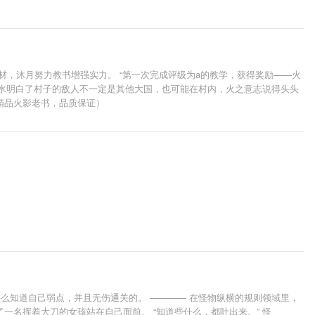
材，沐月努力教书增强实力。 “第一次完成评级为a的教学，获得奖励——火
止水明白了村子的敌人不一定是其他大国，也可能在村内，火之意志说得头头
字精品火影老书，品质保证）
么知道自己弱点，并且无伤通关的。 ———— 在怪物纵横的规则领域里，
名挥着大刀的女孩站在自己面前。 “知道些什么，都吐出来。” 怪