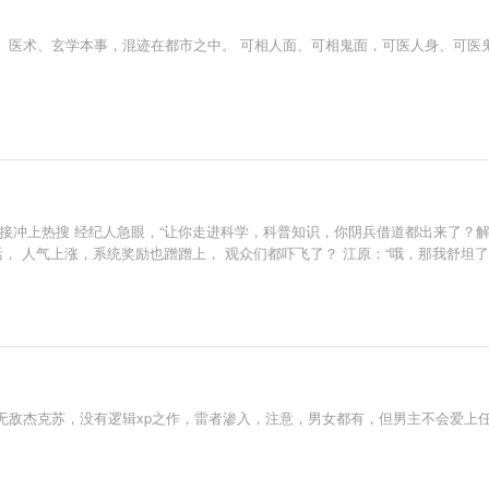
、医术、玄学本事，混迹在都市之中。 可相人面、可相鬼面，可医人身、可医
接冲上热搜 经纪人急眼，“让你走进科学，科普知识，你阴兵借道都出来了？解约
， 人气上涨，系统奖励也蹭蹭上， 观众们都吓飞了？ 江原：“哦，那我舒坦了
无敌杰克苏，没有逻辑xp之作，雷者渗入，注意，男女都有，但男主不会爱上任