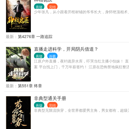
悬疑
完结
少年张凡，从小跟着开棺材铺的爷爷长大，身怀绝顶相术
最新：
第4276章 一路追踪
直播走进科学，开局阴兵借道？
悬疑
连载
江原户外直播，夜钓诡异水库，吓哭当红主播小怡妹！ 直
案 平台找上门，千万年薪签约！ 江原在恐怖禁地疯狂整活
最新：
第551章 终章
非典型通关手册
悬疑
完结
非典型无限流快穿，全世界都爱男主角，男女都有，超级