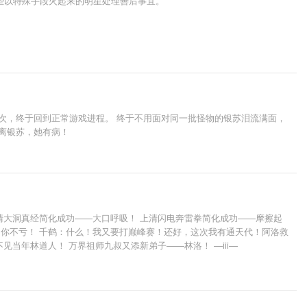
些以特殊手段火起来的明星处理善后事宜。
数次，终于回到正常游戏进程。 终于不用面对同一批怪物的银苏泪流满面，
离银苏，她有病！
清大洞真经简化成功——大口呼吸！ 上清闪电奔雷拳简化成功——摩擦起
，你不亏！ 千鹤：什么！我又要打巅峰赛！还好，这次我有通天代！阿洛救
当年林道人！ 万界祖师九叔又添新弟子——林洛！ —iii—