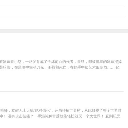
带着妹妹秦小悠，一路发育成了全球前百的强者，最终，却被追星的妹妹挖掉
他是暗影，在黑暗中舞动刀光，杀戮和死亡，在他手中如艺术般绽放…… 亿
植师，觉醒无上天赋“绝对强化”，开局种植世界树，从此颠覆了整个世界对
神！ 没有攻击技能？一手混沌种青莲就能轻松毁灭一个大世界！ 直到纪元