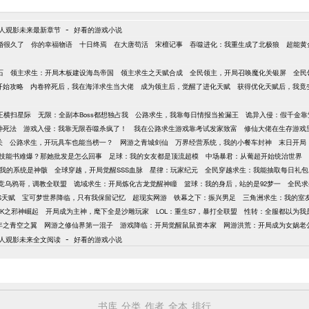
-
人观影未来最新章节
好看的游戏小说
婚很久了
你的幸福物语
十日终焉
在大唐苟活
宋檀记事
吞噬进化：我重生成了北极狼
超能黄
石
领主求生：开局木板建设海岛帝国
领主求生之天赋合成
全民领主，开局召唤魔化关银屏
全民
开始攻略
内卷猝死后，我在海洋求生当大佬
成为领主后，觉醒了进化天赋
获得优化天赋后，我竟
王横扫星际
无限：全副本Boss都想独占我
公路求生，我靠每日情报当捡漏王
诡异入侵：假千金靠
种死法
游戏入侵：我靠无限吞噬杀疯了！
我在公路求生游戏靠考试发家致富
修仙大佬在生存游戏
关
公路求生，开玩具车也能当榜一？
网游之青城剑仙
万界经营系统，我的小餐车封神
末日开局
技能书难爆？那她批发是怎么回事
足球：我的女友都是顶流超模
中场暴君：从葡超开始统治世界
我的系统是神骸
全球穿越，开局觉醒SSS血脉
星律：玩家纪元
全民穿越求生：我能抽取每日礼包
竞乌鸦哥，调教全联盟
诡域求生：开局炼化古龙觉醒神瞳
篮球：我的身后，站的是92梦一
全民求
S天赋
宝可梦世界降临，只有我保留记忆
超现实网游
铁幕之下：振兴男足
三角洲求生：我的室
0K之邪神崛起
开局成为主神，麾下全是沙雕玩家
LOL：重生S7，暴打全联盟
性转：全服都以为我是
年之青空之翼
网游之修仙界第一混子
游戏降临：开局觉醒鼠鼠资本家
网游洪荒：开局成为女娲老
-
人观影未来全文阅读
好看的游戏小说
书库
分类
作者
全本
排行