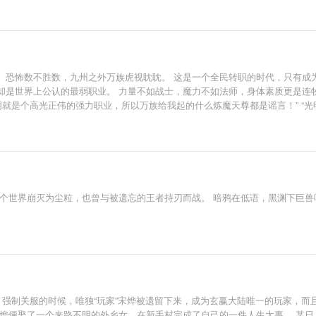
。恐怖数不胜数，九州之外万族虎视眈眈。 这是一个全民转职的时代，只有成
却是世界上公认的最弱职业。 力量不如战士，魔力不如法师，身体素质更是连
明就是个高光正伟的强力职业，所以万族给我起的什么炼魔天尊都是谣言！” “
为之颤抖。 蛊师是最弱职业？神明都是我的炼蛊材料好吗？
个世界崩灭为尘粒，也曾与被遗忘的王者持刃而战。 暗鸦在低语，黑渊下巨兽
，强制关服的时候，唯独“玩家”宋烨被遗留下来，成为玄赢大陆唯一的玩家，而
宋烨便娶了一个来路不明的外乡女，在新手村完成了自己的一件人生大事。 某