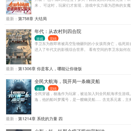
来， 可这时，玩家们才发现，游戏中实力最为恐怖的女
最新：
第758章 大结局
年代：从农村到四合院
游戏
完结
李卫东为救即将被高空坠物砸到的小女孩而身亡，临死前自
进入了年代文的影视综合世界。 看有空间的李卫东如何
最新：
第1306章 你是客人，哪能让你做饭
全民大航海，我开局一条幽灵船
游戏
完结
全民穿越，杨逸作为玩家，被迫加入到全民航海求生游戏。
逸，他的船叫梦魇号，是一艘幽灵船..... 含克系元素
最新：
第1214章 系统的力量 四