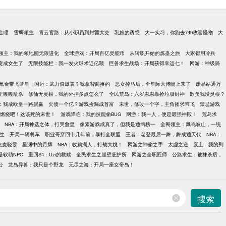
金瞳
雪鹰领主
青云官路：从小职员到封疆大吏
乳娘的诱惑
大一实习，你跑去749收容怪物
大
领主：我的领地能无限进化
全球游戏：开局百亿灵能币
从转职开始的炼蛊之旅
大家都用冷兵
变成女生了
无限技能栏：我一发火球术近亿颗
巨兽求生战场：开局获得幸运七！
网游：神级骑
氪金带飞蓝星
国运：武力值爆表？我拿智商换的
恶女掉马后，全星际大佬吻上来了
废品站通万
里嘎嘎乱杀
修仙无灵根，我的外挂多点怎么了
全民荒岛：六岁崽崽靠捡垃圾封神
欺负我没灵根？
：我成欧皇一路躺赢
欠债一个亿？游戏捡漏成首富
末世，修改一个字，主角团求带飞
禁忌游戏
燃烧吧！这该死的末世！
游戏降临：我的技能偷BUG
网游：我一人，便是最强神殿！
荒岛求
NBA：开局神选之体，打哭詹皇
像素游戏成真了，但我是通缉榜一
全民领主：凤鸣岐山，一统
生：开局一辆餐车
职业哥穿回十几年前，暴打全联盟
王者：老登最后一舞，舞成通天代
NBA：
友麦晓雯
星渊中的月辉
NBA：收购湖人，打劫大姚！
网游之神偷之手
太虚之逆
废土：我的列
软萌NPC
重回S4：Uzi的救赎
全民求生之崖壁庇护所
网游之全职匠师
公路求生：被抹杀后，
公
龙岛异兽：我只是个野龙
无尽之海：开局一座女帝岛！
搜索