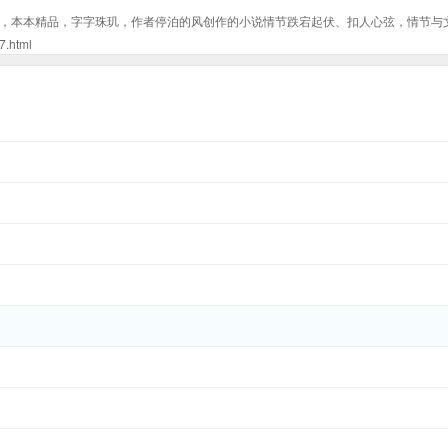
，本本精品，字字珠玑，作者停泊的风创作的小说情节跌宕起伏、扣人心弦，情节与
html