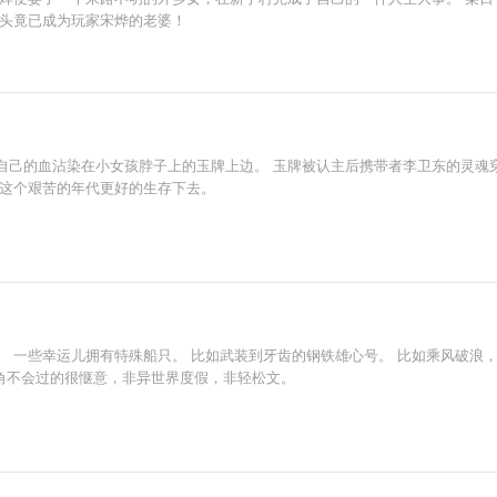
魔头竟已成为玩家宋烨的老婆！
己的血沾染在小女孩脖子上的玉牌上边。 玉牌被认主后携带者李卫东的灵魂穿
在这个艰苦的年代更好的生存下去。
 一些幸运儿拥有特殊船只。 比如武装到牙齿的钢铁雄心号。 比如乘风破浪，
，主角不会过的很惬意，非异世界度假，非轻松文。