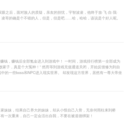
之后，面对族人的质疑，亲友的担忧，宇智波凌，他终于放·飞·自·我·
间：凌哥的确是个不错的人，但是，但是吧……哈，哈哈，该说是个好人呢。
狂赚钱，赚钱后全部氪金进入到游戏中！ 一时间，游戏排行榜第一全部成为
的败家子，真是个大冤种！” 然而等到游戏充值通道关闭，开始反馈修为到自
中的一些boss和NPC进入现实世界。 却发现这方世界，居然有一尊大帝坐
自家妹妹，结果自己养大的妹妹，却从小恨自己入骨，无奈何雨柱来到桥
再有一次重来，自己一定会活出自我，不要在被道德绑架！