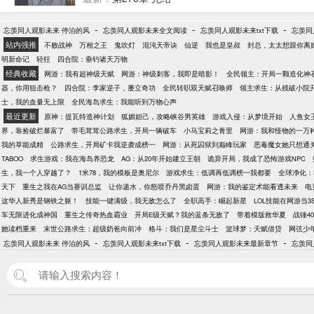
-
-
-
忘羡同人观影未来 停泊的风
忘羡同人观影未来全文阅读
忘羡同人观影未来txt下载
忘羡同
站内强推
不败战神
万相之王
鬼吹灯
混沌天帝诀
仙逆
我也是皇叔
封总，太太想跟你离
明新命记
轻狂
四合院：垂钓诸天万物
经典收藏
网游：我有超神级天赋
网游：神级刺客，我即是暗影！
全民领主：开局一颗造化神
器，你用狙击枪？
四合院：李家逆子，屡立奇功
全民转职双天赋召唤师
领主求生：从残破小院
士，我的血量无上限
全民海岛求生：我能听到万物心声
最近更新
原神：提瓦特造神计划
狐媚妲己，攻略峡谷男英雄
游戏入侵：从梦境开始
人鱼女
界，靠捡破烂暴富了
带毛茸茸公路求生，开局一辆破车
小马宝莉之青里
网游：我和怪物的一万
我的草能成精
公路求生，开局矿卡我逆袭成榜一
网游：从死囚狱到巅峰玩家
恶毒魔女她只想通
TABOO
求生游戏：我在海岛养恐龙
AG：从20年开始建立王朝
诡异开局，我成了恐怖游戏NPC
生，我一个人穿越了？
1米78，我的模板是奥尼尔
游戏求生：低调再低调榜一我都要
全球净化：
天下
重生之我在AG当赛训总监
让你递水，你怒喷乔丹黑卤蛋
网游：我的鉴定术能看透未来
电
这华人新秀是钢铁之躯！
技能一键满级，我无敌怎么了
全职高手：崛起新星
LOL技能在网游当3
车无限进化成神国
重生之传奇热血霸业
开局E级天赋？我的蓝条无敌了
带着模版救华夏
战锤4
她读档重来
末世公路求生：超级奶爸向前冲
格斗：我们是星尘斗士
篮球梦：天赋借贷
网弦少
-
-
-
忘羡同人观影未来 停泊的风
忘羡同人观影未来txt下载
忘羡同人观影未来最新章节
忘羡同