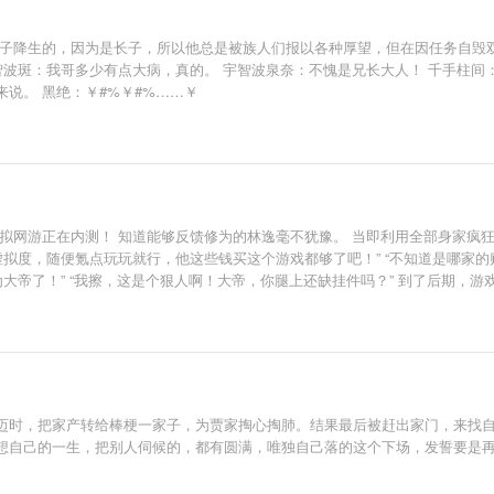
子降生的，因为是长子，所以他总是被族人们报以各种厚望，但在因任务自毁双眼
智波斑：我哥多少有点大病，真的。 宇智波泉奈：不愧是兄长大人！ 千手柱
说。 黑绝：￥#%￥#%……￥
拟网游正在内测！ 知道能够反馈修为的林逸毫不犹豫。 当即利用全部身家疯
虚拟度，随便氪点玩玩就行，他这些钱买这个游戏都够了吧！” “不知道是哪家
大帝了！” “我擦，这是个狠人啊！大帝，你腿上还缺挂件吗？” 到了后期，游戏
迈时，把家产转给棒梗一家子，为贾家掏心掏肺。结果最后被赶出家门，来找
想自己的一生，把别人伺候的，都有圆满，唯独自己落的这个下场，发誓要是