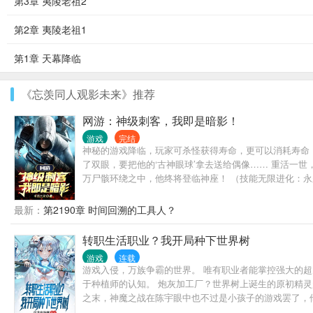
第3章 夷陵老祖2
第2章 夷陵老祖1
第1章 天幕降临
《忘羡同人观影未来》推荐
网游：神级刺客，我即是暗影！
游戏
完结
神秘的游戏降临，玩家可杀怪获得寿命，更可以消耗寿命
了双眼，要把他的‘古神眼球’拿去送给偶像…… 重活一
万尸骸环绕之中，他终将登临神座！ （技能无限进化：
最新：
第2190章 时间回溯的工具人？
转职生活职业？我开局种下世界树
游戏
连载
游戏入侵，万族争霸的世界。 唯有职业者能掌控强大的超
于种植师的认知。 炮灰加工厂？世界树上诞生的原初精灵
之末，神魔之战在陈宇眼中也不过是小孩子的游戏罢了，