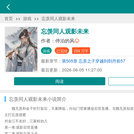
首页
>>
游戏
>>
忘羡同人观影未来
忘羡同人观影未来
作者：
停泊的风
游戏
已完结
259 万字
最新章节：
第505章 忘羡之子穿越到剖丹前57
最后更新：2026-06-05 11:27:00
阅读
忘羡同人观影未来小说简介
魏无羡和金子轩打架后，天幕降临，向仙门世家播放后世直播。当魏无羡知道
主打忘羡甜蜜
对金江不友好，江家粉勿入
第一卷:观影后世直播
第二卷:观影忘羡之子