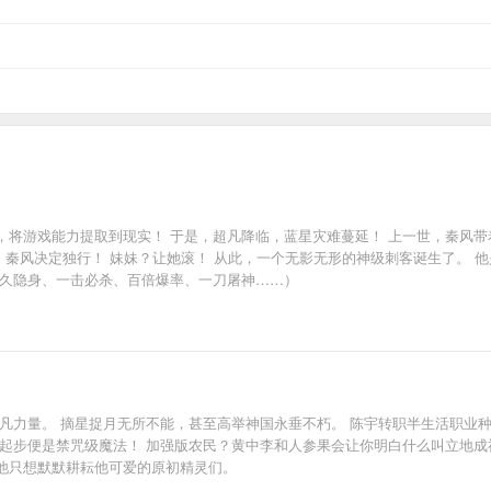
，将游戏能力提取到现实！ 于是，超凡降临，蓝星灾难蔓延！ 上一世，秦风
世，秦风决定独行！ 妹妹？让她滚！ 从此，一个无影无形的神级刺客诞生了。 
永久隐身、一击必杀、百倍爆率、一刀屠神……）
凡力量。 摘星捉月无所不能，甚至高举神国永垂不朽。 陈宇转职半生活职业种
起步便是禁咒级魔法！ 加强版农民？黄中李和人参果会让你明白什么叫立地成
他只想默默耕耘他可爱的原初精灵们。