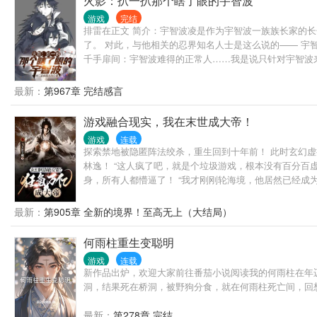
火影：扒一扒那个瞎了眼的宇智波
游戏
完结
排雷在正文 简介：宇智波凌是作为宇智波一族族长家的长
了。 对此，与他相关的忍界知名人士是这么说的—— 宇
千手扉间：宇智波难得的正常人……我是说只针对宇智波来
最新：
第967章 完结感言
游戏融合现实，我在末世成大帝！
游戏
连载
探索禁地被隐匿阵法绞杀，重生回到十年前！ 此时玄幻虚
林逸！ “这人疯了吧，就是个垃圾游戏，根本没有百分百
身，所有人都懵逼了！ “我才刚刚轮海境，他居然已经成为
镇！ 传统玄幻，无敌文，网游，重生！
最新：
第905章 全新的境界！至高无上（大结局）
何雨柱重生变聪明
游戏
连载
新作品出炉，欢迎大家前往番茄小说阅读我的何雨柱在年
洞，结果死在桥洞，被野狗分食，就在何雨柱死亡间，回
最新：
第278章 完结