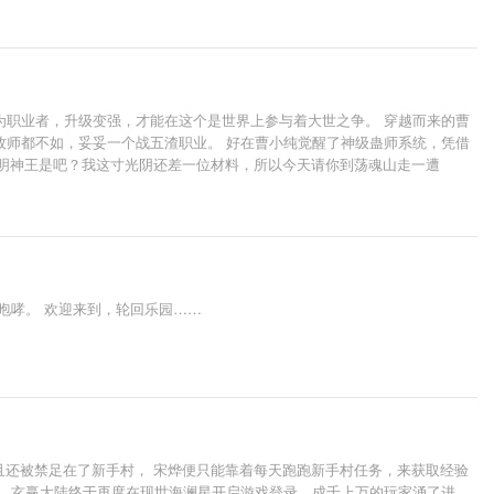
为职业者，升级变强，才能在这个是世界上参与着大世之争。 穿越而来的曹
牧师都不如，妥妥一个战五渣职业。 好在曹小纯觉醒了神级蛊师系统，凭借
光明神王是吧？我这寸光阴还差一位材料，所以今天请你到荡魂山走一遭
咆哮。 欢迎来到，轮回乐园……
且还被禁足在了新手村， 宋烨便只能靠着每天跑跑新手村任务，来获取经验
日，玄赢大陆终于再度在现世海澜星开启游戏登录，成千上万的玩家涌了进