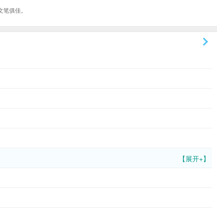
文笔俱佳。
【展开+】