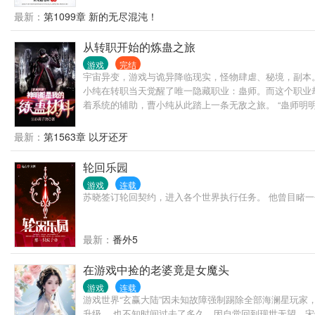
最新：
第1099章 新的无尽混沌！
从转职开始的炼蛊之旅
游戏
完结
宇宙异变，游戏与诡异降临现实，怪物肆虐、秘境，副本
小纯在转职当天觉醒了唯一隐藏职业：蛊师。而这个职业
着系统的辅助，曹小纯从此踏上一条无敌之旅。 “蛊师明
吧！” 当曹小纯带着自己的蛊虫横扫一切时，整个时空都
最新：
第1563章 以牙还牙
轮回乐园
游戏
连载
苏晓签订轮回契约，进入各个世界执行任务。 他曾目睹一
最新：
番外5
在游戏中捡的老婆竟是女魔头
游戏
连载
游戏世界“玄赢大陆”因未知故障强制踢除全部海澜星玩家
升级， 也不知时间过去了多久，因自觉回到现世无望，