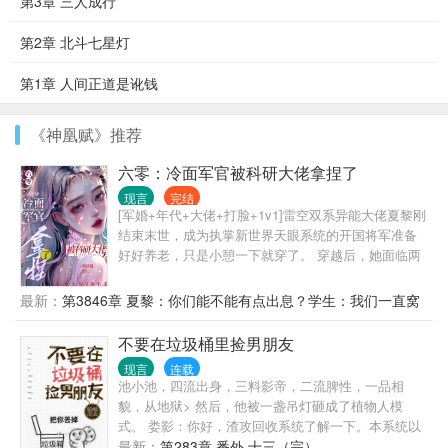
第3章 三人成行
第2章 北斗七星灯
第1章 人间正道是讹钱
《神凰赋》推荐
六零：冷面军官被科研大佬拿捏了
现言
完结
[军婚+年代+大佬+打脸+1v1]雷空双系异能大佬夏黎刚
结束末世，成为执掌新世界天眼系统的开国将军准备
好好养老，只是小憩一下就穿了。 穿越后，她面临两
个选择： ——要么嫁给一个让她结婚后让着小三的自
以为是妈宝男，要么下乡去穷乡僻壤的地方当知青。
最新：
第3846章 夏黎：你们能不能有点出息？学生：我们一直窝
夏黎：拳头硬了！就这样的小白脸，我一拳能打一个
窝囊囊
加强连！ 努力为首长爹官复原职，成为首长爹最贴心
不要在垃圾桶里捡男朋友
的米虫小棉袄好好养老他不香吗？ 可是努力着，努力
现言
连载
着，夏黎回头一看。 嗯？我这军职怎么比我首长爹还
池小池，四流出身，三料影帝，二流脾性，一品相
高了？ 南岛一大队来了位漂亮新知青，小姑娘一身痞
貌，从地狱> 然后，他被一盏吊灯砸成了植物人模
气，听说一脚就能把人踹骨折，思想不正，和她亲近
式。 娄影：你好，渣攻回收系统了解一下。本系统以
绝对会倒霉！ 不久后…… 队员们挑着扁担，挥汗如雨
渣攻的悔意值为计量单位，每积
最新：
第283章 番外 十三（完）