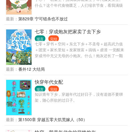
笑语的女人身上。 他强压暗瘾，声音晦暗低语。 “哄
什么？这个年代食物匮乏，人们缩衣节食，看我满级
人”
空间异能如何潇洒度日！ 什么？有人想要我性命，看
我末世女王如何扭转乾坤，揪出幕后黑手！ 为了安稳
最新：
第829章 宁可错杀也不放过
度日，风凌语选择下乡，谁知竟在这里遇到那个他! 素
手纤纤，搅乱风云，看末世女王风凌语如何一步步找
七零：穿成炮灰把家卖了去下乡
出真相，携手爱人和小包子在这个特殊的年代绽放出
现言
完结
末世女王的风采！
七零＋穿书＋空间＋东北下乡＋不圣母＋超高武力值
＋团宠＋家长里短＋发家致富＋搞钱＋虐渣 一觉醒来
穿成书中无父无母的小炮灰。什么！炮灰还长了一颗
恋爱脑？晦气！ 她鹿闻笙的人生什么时候需要别人去
指手画脚了。 空间在手天下我有，下乡也不妨碍先坑
最新：
番外12 大结局
一把！ （不黑原女主哦~宝宝不搞雌竞……） 男主：
沈卿尘
快穿年代女配
现言
完结
知识青年下乡，穿越年代过好日子，没有道德不要绑
架，随心所欲的过日子。
最新：
第1500章 穿越五零大饥荒嫁人（50）