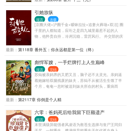
的为甘蔗地浇水。 夏黎靠着玻璃瓶子、注射器弄出自
动水泵浇地。 村民们多用了一点蜡烛，心疼得心绞
引她放纵
痛。 夏梨用一点儿盐和碳粉做成干电池，用上免费电
灯。 队员们：不行！！！夏黎必须得好好亲近！ 夏
现言
连载
[京圈大佬+沪圈千金×暧昧拉扯×追妻火葬场×双洁] 圈
黎：谢邀，已被特招入伍，目前在“国家队”。 —— 海
子里的人都知道，应珩之是四九城里最惹不起的人
军陆战队最冷漠、禁欲，无人敢亲近的军官陆定远，
物，他矜贵自持，冷冽沉稳，雷厉风行。 外交部的庆
第一次见未来媳妇，她在和人贩子买孩子（误）。 第
功宴，是周惜除了在1308房里第一次见到应珩之。 他
二次见媳妇，她在黑市倒买倒卖（误）。 第三次见媳
姗姗来迟，却坐在全场的主位上，连翻译司司长对他
妇，她在帮特务修无线电发射台（误）。 陆定远：
最新：
第118章 番外五：你永远都是第一位（终）
都毕恭毕敬。 周惜装作不认识他，面带笑容，敬了他
…… 后来：真香！
一杯酒。 他气场凌然，嗓音低沉慵懒，“章老带的学生
彪悍军嫂，一手烂牌打上人生巅峰
不会错的。” 宴会结束，他们心照不宣的进了1308的房
现言
完结
门。 — 待周惜意识到事情脱轨时，果断提出停止他们
苏灿被亲妈养的又肥又丑，脑子还不太灵光。亲妈逼
之间的关系。 应珩之指腹缓缓摩挲她的下巴，面色冷
着她嫁给双腿残废的妹夫，苏灿不从被活生生饿了半
漠，声音暗哑像是压着怒火，“你把我当做什么？” 周
个月，奄奄一息时被送到妹夫所在的村头，重病而
惜扭头，语气平静，“枕边挚友而已。” 他怒极反笑，
死。保镖苏灿意外穿书，接手了这个烂摊子。家徒四
紧握的拳头狠戾砸在墙上，凌厉的冷风铺过周惜侧
壁，要钱没钱，要饭没饭。看着残废的兵哥哥和身边
最新：
第2117章 你倒是个人精
脸。 他掀了掀眼皮，声音阴沉漠然，面无表情
骨瘦如柴的三个熊孩子，看她如何把一手烂牌打成王
说，“好，别后悔就好。” — 几个月后的高级晚宴上，
炸！
六零：爸妈死后给我留下巨额遗产
周惜盛装出席，终于目睹了沪圈顶级豪门千金的姿
容。 拍卖会后，人人都听说了京圈太子爷应珩之连续
现言
完结
拍下数十个藏品，豪掷八十个亿。 身旁好友惊讶问他
末世满级异能强者风凌语为救苍生选择与丧尸王同归
原因。 他双眸浓黑如墨，视线始终落在和旁边人欢声
于尽，一朝重生，携满级异能重生于年代孤女身上。