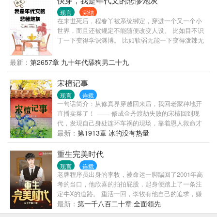
快穿，我是年代文的悲惨炮灰
现言
完结
在末世死后，程春丫被系统绑定，穿进一个又一个小
世界，而且还被规定不能随便改变人设。 比如目不识
丁一下变得学识渊博。 比如软弱无能一下变得泼辣无
比。 程春丫：这就有点太影响她的发挥了。 毕竟她每
次穿的人物都有点惨。 什么渣男，什么极品家人，那
最新：
第2657章 九十年代舔狗男二十九
可真是要什么有什么。 没有更渣更极品的，只有最渣
最极品的。 唉！幸亏她有隐身异能，不然还真难搞。
宋檀记事
七十年代悲惨人物 六年代不甘人物 五十年代悲剧人物
现言
连载
七十年代女知青 精神出轨的丈夫 六十年代的养女 冷
一句话简介：从修真界穿越回来后，我回老家种地开
暴力丈夫 知青丈夫 上门女婿 愚孝男 恶婆婆 圣母病女
直播卖菜了！ —— 修成金丹渡劫失败的宋檀回到现
儿 七十年代冤大种 青梅抵不过天降
代，发现自己身处连环车祸的现场，靠着恩人救命才
死里逃生。 苏醒后的仙女宋檀玩着手机：我喜欢这个
最新：
第1913章 冰的没有热量
世界！ 对着电脑两眼呆滞搞PPT的社畜宋檀：毁灭吧
这个世界！ PPT是不可能做的，只能回老家种田这样
重生完美时代
子。 靠着自己的修仙经验，宋檀打造山水田园，薅野
现言
连载
菜，农家饭，掐黄瓜，开直播，卖山珍…… 直到有一
老牌程序员出身的李牧，被命运一脚踹回了2001年高
天，她看到了自己的救命恩人——在救她时被炸毁半
考的当口，他欣喜的拍拍屁股，起身便踏上了一条注
张脸的那个男人。 宋檀看了看对方的宽肩窄腰大长
定牛X的道路。 重活一回，李牧有他自己的追求，赚
腿，又看了看对方另外半边清俊的脸，想起自己两辈
钱只是牛X的初级阶段，至于登上时代周刊、制霸IT产
最新：
第一千八百二十章 全面领先
子的单身狗生涯，心想： 听说合欢宗的双修秘法可以
业、问鼎福布斯榜，也就勉强算是人生的中级阶段