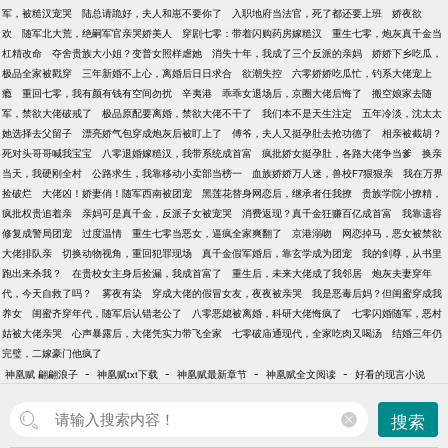
军，被糙汉宠哭
陆总请跪好，夫人和崽不要你了
入职地府当法官，死了都还要上班
娇夜欲
欢
随军北大荒，绝嗣军官亲哭娇美人
穿剧七零：带着闪购药房嫁糙汉
重生七零，炮灰真千金当
杠精改命
夺舍贵族大小姐？变普女照样虐她
消失十年，我成了三个反派的亲妈
娇娇下乡吃瓜，
极品全家被戳穿
三年新婚不上心，离婚后日日求合
欲潮失控
六零娇娇吃瓜忙，钓系大佬宠上
瘾
重回七零，我有颜有钱有空间勿扰
辛夷港
乖乖女退场后，京圈大佬后悔了
搬空娘家去随
军，禁欲大佬破戒了
极品原配要离婚，禁欲大佬不干了
我们本不是天生注定
五年冷淡，沈太太
她选择去父留子
漂亮娇气包穿成炮灰后被盯上了
傅爷，夫人又挺孕肚去抢功德了
相亲被截胡？
死对头哥哥喊我宝宝
八零退婚嫁糙汉，我带系统成首富
疯批娇女挺孕肚，各路大佬争当爹
换亲
当天，我硬刚全村
公路求生，我靠移动小卖部当榜一
血族娇娇万人迷，兽校F7狠狠亲
我在万界
捡破烂
大佬凶！娇妻俏！随军西南被团宠
黑莲花替身网恋后，继承者任我撩
贵族学院小撩精，
疯批权贵追着亲
亲妈可是真千金，反派子女被宠哭
消费返现？真千金狂赚百亿成首富
我靠遗容
修复成警局团宠
过度温情
重生七零当恶女，逼疯全家爽翻了
京港溺吻
网恋掉马，恶女被禁欲
大佬排队亲
切换动物视角，重回犯罪现场
真千金假军婚后，靠玄学成为团宠
我的剑尊，从书里
跑出来杀我？
在贵校女主身后捡漏，我成首富了
重生后，未来大佬成了我邻居
炮灰夫妻穿年
代，今天自救了吗？
雾夜有染
穿成大佬的假冒女友，夜夜被亲哭
我是恶毒后妈？但闺蜜穿成我
养女
闺蜜齐穿年代，随军后认错老公了
八零恶媳被离婚，科研大佬悔疯了
七零闪婚随军，恶村
姑被大佬亲哭
心声暴露后，大佬凭实力带飞全家
七零破庙通现代，全家吃肉又喝汤
结婚三年仍
完璧，二嫁豪门他疯了
-
-
-
-
神凰赋 翩翩浪子
神凰赋txt下载
神凰赋最新章节
神凰赋全文阅读
好看的现言小说
搜索