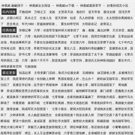
滋补容颜，不知道…… ［纯种田，真的种田那种］
了，至于什么才是牛X的最高境界，李牧觉得有以下三
-
-
-
-
神凰赋 翩翩浪子
神凰赋全文阅读
神凰赋txt下载
神凰赋最新章节
好看的现言小说
［有男主，戏份不多］
点： 做名人的教父； 做富人的偶像； 做牛人的干
站内强推
不败战神
万相之王
龙族
太荒吞天诀
鬼吹灯
逆天帝皇
最佳女婿
混沌天帝
爹…… --------- 不能免俗的建了一个读者群：
诀
贞观小闲王
风水之王
仕途人生
逆天邪神
仙逆
凡人的骄傲
封总，太太想跟你离婚很久
526459805，欢迎进来吹水扯淡。
了
意念奇点
年代1960：穿越南锣鼓巷，
重生60带空间
大明新命记
凌霄花上
经典收藏
宋檀记事
六零：冷面军官被科研大佬拿捏了
癫，都癫，癫点好啊
天灾末世，她囤
满物资后杀疯了
六零：爸妈死后给我留下巨额遗产
七零下乡前，我用空间搬空仇家
五零姑姑有
农场，养娃搞事两不误
不要在垃圾桶里捡男朋友
灾后第六年，我靠发豆芽攒下农场
七十年代之
空间有点田
重生六零，带着空间抄光女主家
重生八五，离婚海钓养娃赚翻了
直播算命太准，国
家请我出山
穿书七零：开局送走渣爹继母
七零：穿成炮灰把家卖了去下乡
军婚超极甜：七零兵
哥哄我生二胎
六零：敌特？不不不，那是奖励呀
七零空间，最强兵王的神医俏媳妇
重生年代：
神医娇妻有空间
引她放纵
最近更新
知温赴寒
主母变豪门后妈，靠武力征服全家
京婚缠欢
妹宝随爸入赘，反被继兄们
宠上天
我是薄情钓系姐！你别吻上来啊
男朋友都是人外，怎么办？
娇软妹宝随军后，禁欲军官
沦陷了
直播玄学赶海：反手捞个男模海神
京夏未眠
穿越七零，随军后我成团宠了
蜀地酱
事
穿成京圈权贵男主的恶毒前女友
恶女抢婚去随军，被绝嗣军官娇宠
豪门虐爱：恶魔夜少太撩
人
被逼换亲？娇娇撩的军官心尖颤
七零替嫁，全家供她暴富赢麻了
和情敌共感后，傲娇竹马火
葬场了
仲夏夜吻
春潮不眠
七零藏孕肚离婚，禁欲大佬急红眼
带着爸妈穿年代，离婚被大佬娇
宠
随母改嫁，我成军区大院团宠！
七零小孤女，硬闯大院找亲爸
穿成炮灰女配，被禁欲长官宠
坏了
少帅请和离，夫人她是顶级恶女
全家逼我抵债？我送全家入狱
万物可交易？真千金掌生死
断祸福
婴语十级的我，速成富婆
挺孕肚寻夫随军，被禁欲大佬爆宠
暗藏新婚
海岛随军孕吐，
禁欲大佬心疼坏了
美貌万人嫌被贵族怪物宠上天
绑定神豪系统，谁还做假名媛
小饕餮成精后，
挺着孕肚去随军
傅总，夫人又去摆摊算命啦
六零香江摆地摊，全港喊我大佬
娇娇女医挺孕肚随