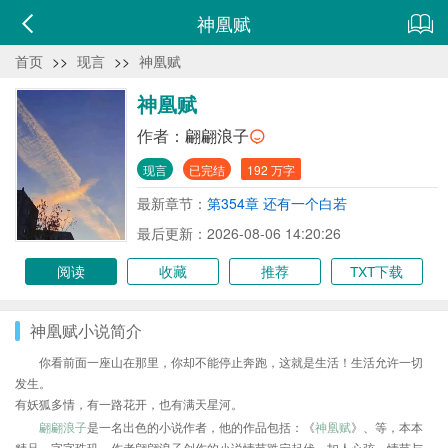
神凰赋
首页
>>
现言
>>
神凰赋
神凰赋
作者：
翩翩浪子
现言
已完结
192 万字
最新章节：
第354章 还有一个白若
最后更新：2026-08-06 14:20:26
阅读
收藏
推荐
TXT下载
神凰赋小说简介
你看前面一座山在那里，你却不能停止奔跑，这就是生活！生活允许一切
发生。
有妖狐多情，有一路花开，也有满天星河。
翩翩浪子
是一名出色的小说作者，他的作品包括：《
神凰赋
》、等，本本
精品，字字珠玑，作者翩翩浪子创作的小说情节跌宕起伏、扣人心弦，情节与