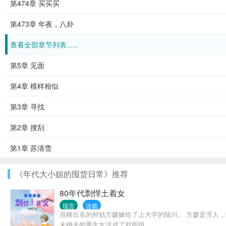
第474章 买买买
第473章 年夜，八卦
查看全部章节列表......
第5章 见面
第4章 模样相似
第3章 寻找
第2章 搜刮
第1章 苏清雪
《年代大小姐的囤货日常》推荐
80年代剽悍土着女
现言
连载
混横出名的村姑方媛嫁给了上大学的陆川。 方媛是浑人
未婚夫的重生女活成了对照组。