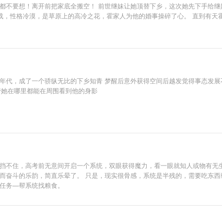
都不要想！离开前把家底全搬空！ 前世继妹让她顶替下乡，这次她先下手给继妹
七载，性格冷漠，是草原上的高冷之花，霍家人为他的婚事操碎了心。 直到有
他不结婚是因为他有读心异能，知道的越多就对人心越绝望。 他没有结婚的想
年代，成了一个骄纵无比的下乡知青 梦醒后意外获得空间后越发觉得事态发展不
不管她在哪里都能在周围看到他的身影
了挡不住，高考前无意间开启一个系统，双眼获得魔力，看一眼就知人或物有无
手而奋斗的乐韵，简直乐晕了。 只是，现实很骨感，系统是半残的，需要吃东
项任务—帮系统找粮食。