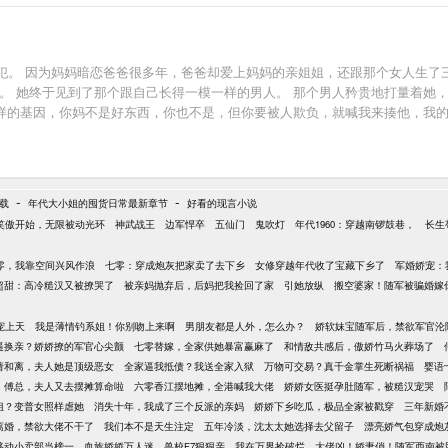
犯。 因为妈妈暗恋爸爸很多年，爸爸却爱上妈妈的亲姐姐，还跟那个女人生了
。 她终于见到了那个跟自己长得一模一样的男人。 那个男人矜贵地打量着她
这样的基因，你妈不是好东西，你也不是，但你要被人欺负，就喊我来揍他，我的
分不要，全帮你存起来。” 她开局爆火，进娱乐圈成为了国民闺女，参加综艺天
我们俩组成一个新的家。” 她拎着小行李与家人告别，一群男人却齐齐黑了脸
-
-
下载
年代大小姐的囤货日常最新章节
好看的现言小说
笑傲开始，无限被动光环
神武战王
边军悍卒
五仙门
鬼吹灯
年代1960：穿越南锣鼓巷，
长生
零，我靠空间兴风作浪
七零：穿成炮灰把家卖了去下乡
女修穿越年代收了宝藏下乡了
军婚娇宠：
超甜：高冷糙汉又被撩哭了
被亲妈抛弃后，后妈把我捡回了家
引她放纵
搬空婆家！随军被骗婚嫁
宠上天
我是薄情钓系姐！你别吻上来啊
男朋友都是人外，怎么办？
娇软妹宝随军后，禁欲军官沦
逼换亲？娇娇撩的军官心尖颤
七零替嫁，全家供她暴富赢麻了
和情敌共感后，傲娇竹马火葬场了
请和离，夫人她是顶级恶女
全家逼我抵债？我送全家入狱
万物可交易？真千金掌生死断祸福
婴语
傅总，夫人又去摆摊算命啦
六零香江摆地摊，全港喊我大佬
娇娇女医挺孕肚随军，被糙汉宠哭
姐？变普女照样虐她
消失十年，我成了三个反派的亲妈
娇娇下乡吃瓜，极品全家被戳穿
三年新婚
离婚，禁欲大佬不干了
我们本不是天生注定
五年冷淡，沈太太她选择去父留子
漂亮娇气包穿成炮
移动小卖部当榜一
血族娇娇万人迷，兽校F7狠狠亲
我在万界捡破烂
大佬凶！娇妻俏！随军西南被