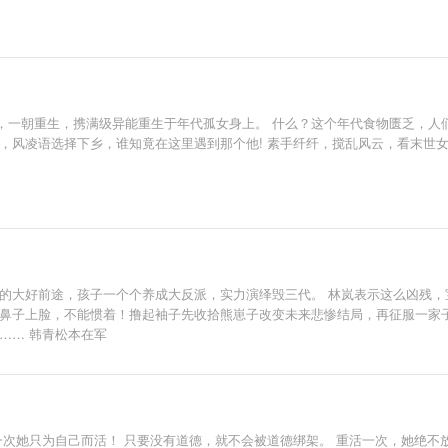
，一朝重生，携满级异能重生于年代孤女身上。 什么？这个年代食物匮乏，人
日，风凌语选择下乡，谁知竟在这里遇到那个他! 素手纤纤，搅乱风云，看末世
夫的大好前途，孩子一个个养成大反派，实力演绎毁三代。 林岚表示这么凶残，
蹬鼻子上脸，不能惯着！撸起袖子先收拾熊崽子改变未来悲惨结局，再征服一家
…… 韩青松本在军
一次她只为自己而活！ 只要没有道德，就不会被道德绑架。 重活一次，她绝不