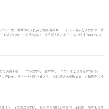
们缩衣节食，看我满级空间异能如何潇洒度日！ 什么？有人想要我性命，看
女王风凌语如何一步步找出真相，携手爱人和小包子在这个特殊的年代绽放
宝宝选择狗带—— 可惜回不去，离不开，为了后半生幸福只能正面杠咯。
子过好日子，挣得一个村霸悍妇之名。 原想就这么相敬如宾，谁知道严肃冷
放过任何一个伤害过她的人。 妈妈留给她的玉镯空间，是她的，继妹别想再