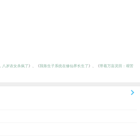
，八岁农女杀疯了
》、《
我靠生子系统在修仙界长生了
》、《
带着万亩灵田：艰苦