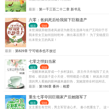
最新：
第一千三百二十二章 新书见
六零：爸妈死后给我留下巨额遗产
现言
完结
末世满级异能强者风凌语为救苍生选择与丧尸王同归于尽
我末世女王如何扭转乾坤，揪出幕后黑手！ 为了安稳度
出末世女王的风采！
最新：
第829章 宁可错杀也不放过
七零之悍妇当家
现言
完结
一觉醒来林岚穿成一个乡村泼妇。 原主作天作地毁了丈
那啥，谁说孩子是小天使，明明都是小恶魔！ 林岚表示
漠的男人看她的眼神越来越炽热，宠她宠得全村说闲话。 
最新：
第186章 番外：相爱
重生七零夺回巨额家产后她随军了
现言
完结
女主重生有空间，男主军官读心术。 秦小然重生了。 这