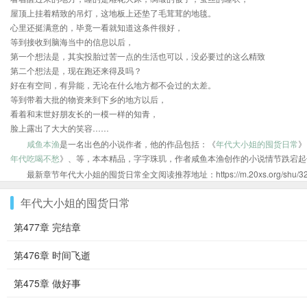
屋顶上挂着精致的吊灯，这地板上还垫了毛茸茸的地毯。
心里还挺满意的，毕竟一看就知道这条件很好，
等到接收到脑海当中的信息以后，
第一个想法是，其实投胎过苦一点的生活也可以，没必要过的这么精致
第二个想法是，现在跑还来得及吗？
好在有空间，有异能，无论在什么地方都不会过的太差。
等到带着大批的物资来到下乡的地方以后，
看着和末世好朋友长的一模一样的知青，
脸上露出了大大的笑容……
咸鱼本渔
是一名出色的小说作者，他的作品包括：《
年代大小姐的囤货日常
》
年代吃喝不愁
》、等，本本精品，字字珠玑，作者咸鱼本渔创作的小说情节跌宕起
最新章节年代大小姐的囤货日常全文阅读推荐地址：https://m.20xs.org/shu/3201
年代大小姐的囤货日常
第477章 完结章
第476章 时间飞逝
第475章 做好事