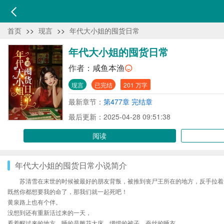
首页
>>
现言
>>
年代大小姐的囤货日常
年代大小姐的囤货日常
作者：
咸鱼本渔
现言
已完结
201 万字
最新章节：
第477章 完结章
最后更新：2025-04-28 09:51:38
阅读
年代大小姐的囤货日常小说简介
苏清雪在末世的时候被最好的朋友背叛，被推到丧尸王所在的地方，反手拉着
既然你都想要我的命了，那我们就一起死吧！
黄泉路上也有个伴。
没想到还有重新活过来的一天，
看着醒过来的地方，睡的是雕花大床，绸缎的被子，蚕丝的睡衣，