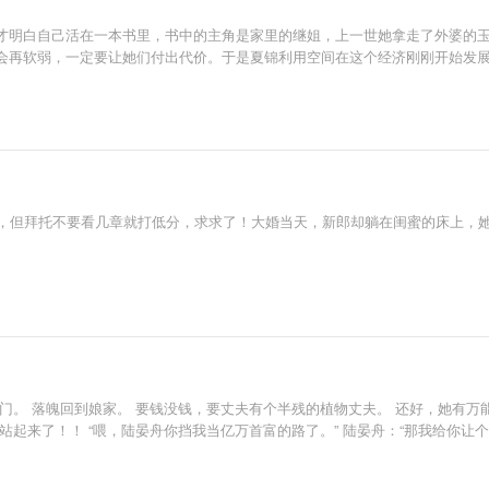
才明白自己活在一本书里，书中的主角是家里的继姐，上一世她拿走了外婆的
会再软弱，一定要让她们付出代价。于是夏锦利用空间在这个经济刚刚开始发
略过，但拜托不要看几章就打低分，求求了！大婚当天，新郎却躺在闺蜜的床上，
门。 落魄回到娘家。 要钱没钱，要丈夫有个半残的植物丈夫。 还好，她有万
站起来了！！ “喂，陆晏舟你挡我当亿万首富的路了。” 陆晏舟：“那我给你让