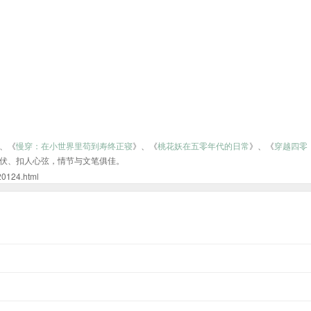
、《
慢穿：在小世界里苟到寿终正寝
》、《
桃花妖在五零年代的日常
》、《
穿越四零
伏、扣人心弦，情节与文笔俱佳。
24.html