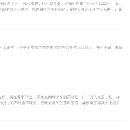
报名下乡！ 她和渣爹后妈斗智斗勇，谁知中途来了个高冷帅军官。 “你
天霍家收到了一封信，自称和霍念平有婚约，霍家人决定死马当活马医，让霍
法，直到遇见他未曾谋面的未婚妻。 真香定律可能会迟到，但永远都不会缺
太正常 于是乎变卖家产囤物资 本想在70年代大玩特玩，挣个小钱，做条
生病，病在哪个部位。 系统空间种出来的药材吃一口，力气充盈，吃一样，
西维持，它不吃金不吃银，要吃有灵气的翡翠玉石，异珍奇宝等高大上的东