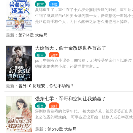
现言
连载
夏锦重生了，重生在了十八岁外婆刚去世的时候。重生后
生到了继姐跟自己所要玉佩的前一天，夏锦想这一世她不
是路边随手救个人，为什么醒来之后怎么甩也甩不掉啊。
最新：
第714章 大结局
大婚当天，假千金改嫁世界首富了
现言
完结
ps：中间有点小误会，99%糖，无法接受的亲们可以
她前未婚夫的小叔，还是世界首富……
最新：
番外10 厉璟安，你幼不幼稚？
强穿七零：军哥和空间让我躺赢了
现言
完结
穿到物资贫瘠的七零年代。 被大嫂挤兑，被恶婆婆赶出家
老公吃香的喝辣的。 可事业还没开始，植物人老公半夜就
最新：
第518章 大结局