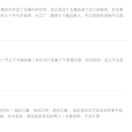
玉佩意外开启了玉佩中的空间，也正是这个玉佩造成了自己的惨死。好在重
展的八十年代开食肆、办工厂，顺便斗斗极品家人。不过谁能告诉她不过就
她一气之下当场改嫁！本以为只是嫁了个普通白领，却没想到，这人不仅是
能空间！ 钱自己赚，地自己种，房自己建。 说好成为亿万富翁后带着半残
个路，你当首富，我当首富背后的男人！夫妻搭档，干活不累”