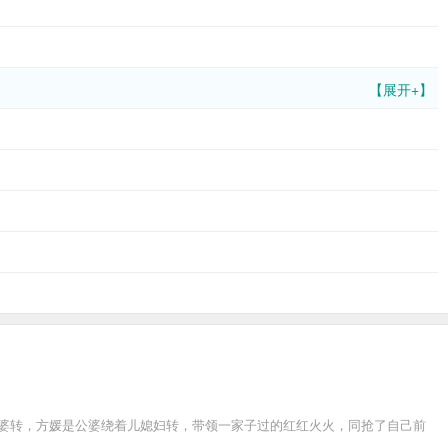
【展开+】
公婆转，方媛是公婆绕着儿媳妇转，带领一家子过的红红火火，同抢了自己前