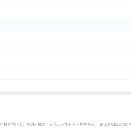
，陆川是学问人。放到一块除了火花，还能有不一样的花火。 别人是媳妇绕着