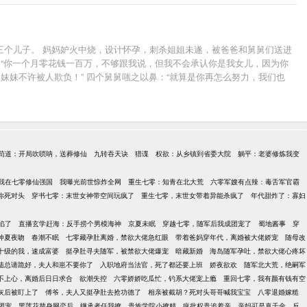
三个儿子。 妈妈妒火中烧，设计怀孕，刺杀姐姐未遂，被爸爸和舅舅们送进
，“你一个月零花钱一百万，不够跟我说，但我不会承认你是我女儿，因为你
妹妹不许被人欺负！” 四个舅舅嗤之以鼻：“就算是你再怎么努力，我们也
天上热搜，努力挣钱报答养育之恩。 青梅竹马顾淮也突然变成让人闻风丧
，将她强势搂在怀里，无论如何也不撒手。
苟道：开局吹唢呐，送葬修仙
九转吞天诀
猎谍
权欲：从乡镇到省委大院
躺平：老婆修炼我变
我在七零修仙强国
我曝光前世惊炸全网
重生七零：知青在北大荒
六零军嫂有点辣：毒舌军官霸
你死对头
穿书七零：末世女神带空间玩疯了
重生七零，末世女带着异能杀疯了
年代甜炸了：寡妇
陷了
直播玄学赶海：反手捞个男模海神
京夏未眠
穿越七零，随军后我成团宠了
蜀地酱事
穿
仲夏夜吻
春潮不眠
七零藏孕肚离婚，禁欲大佬急红眼
带着爸妈穿年代，离婚被大佬娇宠
随母改
十级的我，速成富婆
挺孕肚寻夫随军，被禁欲大佬爆宠
暗藏新婚
海岛随军孕吐，禁欲大佬心疼坏
陆总请跪好，夫人和崽不要你了
入职地府当法官，死了都还要上班
娇夜欲欢
随军北大荒，绝嗣军
不上心，离婚后日日求合
欲潮失控
六零娇娇吃瓜忙，钓系大佬宠上瘾
重回七零，我有颜有钱有空
灰后被盯上了
傅爷，夫人又挺孕肚去抢功德了
相亲被截胡？死对头哥哥喊我宝宝
八零退婚嫁糙
团宠
黑莲花替身网恋后，继承者任我撩
贵族学院小撩精，疯批权贵追着亲
亲妈可是真千金，反