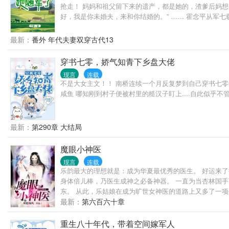
抢走！ 妈妈和祖父留下来的遗产，都是她的，渣爹后妈想
好，我是你未婚夫，来和你结婚的。” …… 霍念平从军
念平去接未婚妻回家结婚。 霍念平出人意外地答应了。 
席！
最新：
番外 年代夫妻双穿古代13
穿书七零，娇气知青下乡盘大佬
现言
连载
不是大女主文！！ 南桥连续一个月反复梦到自己穿书七零
咸鱼 哪知刚到村子便被村里的糙汉子盯上....自此似乎
最新：
第290章 大结局
魔眼小神医
现言
连载
乐韵最大的理想就是：成为华夏最优秀的医生。 好运来
身体倍儿棒，乃医生成神之必备神器。 一直为当杏林国
东。 从此，乐姑娘在成为旷世女神医的道路上又多了一
最新：
第六百六十章
重生八十年代，带着空间嫁军人