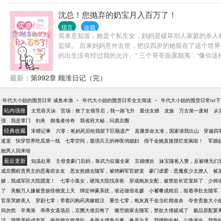
沈总！您抛弃的奶宝月入百万了！
现言
连载
焉来意知道，她是个私生女，妈妈是破坏别人家庭的杀人
监狱。 后来妈妈意外去世，把仅四岁的她留在了这个世界
的出生没有经过我的允许。” 三个哥哥面露鄙夷：“像你
不会认可你，而且你要进演艺圈挣钱，但你挣的钱我们一
胆的顾小爷，顾小爷高傲地拉着她的手：“我带着你长大，
最新：
第992章 顾淮日记（完）
-
-
年代大小姐的囤货日常 咸鱼本渔
年代大小姐的囤货日常全文阅读
年代大小姐的囤货日常txt
站内强推
太荒吞天诀
官场：救了女领导后，我一路飞升
最佳女婿
龙族
万古第一废材
从
强
我是掌门
剑来
御鬼者传奇
我省府大秘，问鼎京圈
经典收藏
宋檀记事
六零：爸妈死后给我留下巨额遗产
直播算命太准，国家请我出山
穿越四
道宠
快穿世界吃瓜第一线
七零空间，最强兵王的神医俏媳妇
假千金她直接摆烂发疯啦！
军婚
她男人回来啦
最近更新
知温赴寒
主母变豪门后妈，靠武力征服全家
京婚缠欢
妹宝随爸入赘，反被继兄们
成京圈权贵男主的恶毒前女友
恶女抢婚去随军，被绝嗣军官娇宠
豪门虐爱：恶魔夜少太撩人
被
嫁，我成军区大院团宠！
七零小孤女，硬闯大院找亲爸
穿成炮灰女配，被禁欲长官宠坏了
少帅
了
美貌万人嫌被贵族怪物宠上天
绑定神豪系统，谁还做假名媛
小饕餮成精后，挺着孕肚去随军
官亲哭娇美人
穿剧七零：带着闪购药房嫁糙汉
重生七零，炮灰真千金当杠精改命
夺舍贵族大小
间勿扰
辛夷港
乖乖女退场后，京圈大佬后悔了
搬空娘家去随军，禁欲大佬破戒了
极品原配要
汉，我带系统成首富
疯批娇女挺孕肚，各路大佬争当爹
换亲当天，我硬刚全村
公路求生，我靠