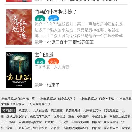
末。 “那，那是误会！”盯着跟前这张完美的脸颊，她
猛咽口水，步步后退。 再一次相遇，他只想将她独宠
竹马的小青梅太撩了
入怀！
青春
连载
简介：? ? ? ?全校皆知，高二一班禁欲男神江佑礼身
边多了个黏人的小姑娘，只要是男神在哪，她就在
哪…… ? ? 众人以为这仅仅只是他的一个狂热小粉丝
而已，男神都不带搭理的。 ? ? ?某天聚会玩真心话大
最新：
小撩二百十下 赚钱养笙笙
冒险，小姑娘喝得稀里糊涂的，输了后选择大冒险，
酒壮怂人胆的指着坐在角落的少年， ? ? ? “江佑礼，
玄门遗孤
给我跳一个两只老虎！” ? ? ?此话一出，全场静默，表
青春
完结
示：果然很冒险…… ? ? ?场面一度尴尬，正当有人准
守护华夏，人人有责！
备打圆场时，只见一向矜贵清冷的江佑礼站了起来，
先是睨了眼醉得傻乎乎的某个姑娘，而后淡定的走到
台中间很认真的跳完了一支儿歌。 ? ? ?跳完， 全场石
最新：
结束了
化…… ? ? 主人公倒是很淡定，撩了下眼皮，温雅
笑，“小姑娘嘛，宠着就好。” ? ? ?这就是传说中男神
-
-
-
余生最爱这样的你 毛一喵
余生最爱这样的你全文阅读
余生最爱这样的你txt下载
余生最爱
的不带搭理？！！
-
这样的你最新章节
好看的青春小说
站内强推
武道凌天
凡人的骄傲
谍云重重
从笑傲开始，无限被动光环
我也是皇叔
天
渊
盘点历朝败家子，嬴政老朱气疯了
医路官途
重生：权势巅峰
寻宝全世界
四合院里的悠哉
日子
权欲：从乡镇到省委大院
我欲封天
天灾第十年跟我去种田
四合院：我叫易中河
汉
乡
综武：开局圣心诀，躺平就变强
四合院：带着娄晓娥提前躺平
四合院：霸道的人生
万古第