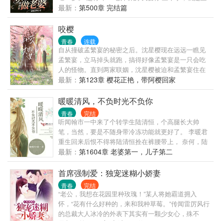
胡来……秦晴不过是好心提醒，没几天女明星就送上
谓宾对吧？” 沈凌瑶：“对。” 赵青峰：“我之前加的状语
最新：
第500章 完结篇
了热搜。原来大家还以为秦晴是作精，后来才明白，
也对吗？” 沈凌瑶：“对。” 赵青峰：“定语呢？” 沈凌
真诚才是必杀技！欲哭无泪的导演，这是恋综，你为
瑶：“对。” 赵青峰：“你也爱我对吗？” 沈凌瑶：“对...
咬樱
什么要跳预言家？嘉宾一个个凋零，秦晴在网上人气
嗯？好你个大蜜蜂，又来占我便宜，吃本公主一
青春
连载
爆红，评论区全部都是来许愿的网友。秦晴很无奈，
JIO！” 这是一对青梅竹马含羞待放且双向奔赴的甜蜜
自从撞破孟繁宴的秘密之后。沈星樱现在远远一瞧见
她不是许愿池里的王八！别人上恋综是甜蜜蜜，她上
狗粮故事。 兼顾亲情友情，商业种田，欢迎品鉴。
孟繁宴，立马掉头就跑，搞得好像孟繁宴是一只会吃
恋综是每晚被狼人杀，别人收到告白信，她收到诅咒
人的怪物。直到两家联姻，沈星樱被迫和孟繁宴住在
信。掀桌，老娘不玩了！你们知道我是谁吗？谁敢乱
一起。沈星樱每晚都缩在床角瑟瑟发抖，又惊又怂的
最新：
第123章 樱花正艳，带阿樱回家
来！我不是，我没有，我不敢动……
盯着孟繁宴说：“我今晚泡过辣椒水和大蒜了，很难闻
的，你…...
暖暖清风，不负时光不负你
青春
完结
听闻翰市一中来了个转学生陆清恒，个高腿长大帅
笔，当然，要是不随身带冷冻功能就更好了。 李暖君
重生回来后恨不得将陆清恒拴在裤腰带上， 奈何，陆
清恒没理她呀！ 追夫路上，李暖君愈走愈远愈来愈不
最新：
第1604章 老婆第一，儿子第二
要脸。 李暖君：陆清恒你看我眼睛好看吗？ 陆清
恒：？？？ 李暖君：因为里面全是你呀！ 李暖君：陆
首席强制爱：独宠迷糊小娇妻
清恒你再不理我就要吻你了喔。 后来，某人食髓知
青春
完结
味，动不动就墙咚，床咚。。 陆清恒：宝贝，接吻的
“老公，我想在花园里种玫瑰！”某人将她霸道拥入
时候，闭上眼睛。 李暖君：可我想看你呀。 陆清恒：
怀，“花有什么好种的，来和我种草莓。”传闻雷厉风行
看我什么？ 李暖君：看你对我欲罢不能的样子呀。
的总裁大人冰冷的外表下其实有一颗少女心，殊不