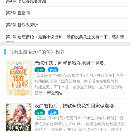
第4章 书法赛报名开始
第3章 直播间
第2章 音乐系旁听
第1章 迷恋伊始（最新小说出炉，亲们投票关注支持一下，感谢亲
亲们～）
《余生最爱这样的你》推荐
恋综作妖，问就是我在地府干兼职
青春
连载
【恋综+玄学+微恐+发疯文学+沙雕玩梗欢乐多】八字
纯阴的秦晴除了漂亮还短命，为了活命在地府兼职，
待遇全无，工作辛苦。参加全员糊咖，全员疯批的狗
血恋综节目，作天作地的秦晴其实只想完成任务却意
最新：
新文预告
外爆红。“别靠近，你灵魂的臭味，我闻不得！”不是她
做作，只是这位刚刚出道不久的小爱豆是八爪鱼转
表白被拒后，把软萌校花拐回家做老婆
世，背负无数女生的诅咒，灵魂都腐朽了。才被全网
青春
连载
黑的秦晴还未有机会反击，这位小爱豆就被前女友们
【重生+青梅竹马+恋爱日常+单女主+狗粮+商战】 身
连夜爆料，花式塌房！“美女，你这样饿下去，早晚要
患绝症的赵青峰重生2001年。 恰逢这年,青梅校花沈凌
出人命的。”女明星为了保持身材，什么歪门邪道都敢
瑶18岁。 赵青峰：“老师讲的‘我爱你’三个字，就是主