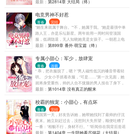
知……“先生，太太又在您的跑车上画卡通！”“……”当
最新：
第2814章 大结局（终）
晚，她气呼呼地瞪着美眸，“我要和你离婚！”某人脸色
一沉，“看来我还没有好好地爱够你，封太太！”恋人之
电竞男神不好惹
间最美的情话就是，我想你，也想睡你，更想睡醒有
青春
完结
你。【推荐自己的新书《逗趣萌宝：神仙姐姐抱回
“她生来就属于舞台。”“不，她属于我。”她是最强中单
家》】
路人王，亦是乐坛新星。两年前用一周时间登顶国
服，低调隐退，无人知晓她竟是女孩子。一朝惹上电
竞男神，一纸合约，她债务清空...
最新：
第899章 番外·萌宝篇（终）
专属小甜心：军少，放肆宠
青春
连载
“ 乖，把衣服脱了，嗯？”男人磁性低沉的嗓音带着轻
哄。 少女小手抓着衣服，“可是……”第一次见面，她
就将身受重伤，帅的人合不拢腿的男人按在了身下，
强硬的扒了他的衣服。一句负责，她被他缠上，将他
最新：
第1014章 没有真正的醒来
带回了家。本以为带回去的是一枚秀色可餐的极品小
仙男，没想到却是一只腹黑的食肉大灰狼。某天，被
校霸的独宠：小甜心，有点坏
吃干抹净，啃得渣渣都不剩的少女捂着腰，气怒的对
青春
完结
着某只狼狂吼，“陆君恺，你这个骗子。”【高冷腹黑宠
回国第一天，好友告诉她，她帮她找到了最帅的仔沈
妻狂魔vs软萌吃货（资深颜狗）宠夫少女】青梅竹马
夜末。她立刻赶过去，没想到大失所望，顺便吐糟了
甜宠无下限~~【推荐完结宠文《萌宝1加1：甜妻拐一
一番：“相貌不行，身材不行。” “听闻你在我背后造谣
送二》】
我？”一次意外，她发现那天看到的男生并不是沈夜
最新：
第1404章 一生陪她看尽烟花（大结局）