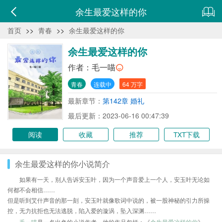
余生最爱这样的你
首页
>>
青春
>>
余生最爱这样的你
余生最爱这样的你
作者：
毛一喵
青春
连载中
64 万字
最新章节：
第142章 婚礼
最后更新：2023-06-16 00:47:39
阅读
收藏
推荐
TXT下载
余生最爱这样的你小说简介
如果有一天，别人告诉安玉叶，因为一个声音爱上一个人，安玉叶无论如
何都不会相信……
但是听到艾什声音的那一刻，安玉叶就像歌词中说的，被一股神秘的引力所操
控，无力抗拒也无法逃脱，陷入爱的漩涡，坠入深渊……
毛一喵
是一名出色的小说作者，他的作品包括：《
余生最爱这样的你
》、