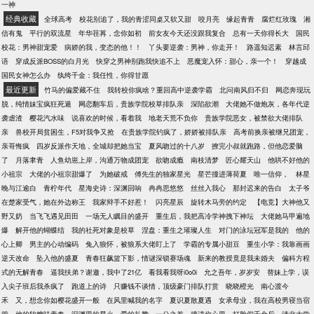
一神
经典收藏
全球高考
校花别追了，我的青涩同桌又软又甜
咬月亮
缘起青青
腐烂红玫瑰
湘
信有鬼
平行的双流星
年华荏苒，念你如初
前女友今天还没跟我复合
总有一天你得长大
国民
校花：男神甜宠爱
病娇的我，变态的他！！
丫头要逆袭：男神，你走开！
路遥知迟素
林言邱
语
穿成反派BOSS的白月光
快穿之男神别跑我快追不上
恶魔宠入怀：甜心，亲一个！
穿越成
国民女神怎么办
纨绔千金：我任性，你得甘愿
最近更新
竹马的偏爱藏不住
我转校你疯啥？重回高中逆袭学霸
北问南风归不归
网恋奔现玩
脱，纯情妹宝疯狂死遁
网恋翻车后，贵族学院校草排队亲
深陷欲潮
大佬她不做炮灰，各年代逆
袭虐渣
樱花汽水味
说喜欢的时候，看着我
地老天荒不负你
贵族学院恶女，被禁欲大佬排队
亲
兽校开局贫困生，F5对我争又抢
在贵族学院钓疯了，娇娇被排队亲
高考前换亲被继兄团宠，
亲哥悔疯
四岁反派作天地，全城却把她当宝
夏风吻过的十八岁
撩完小叔就跑路，但他恋爱脑
了
月落聿青
人鱼幼崽上岸，沟通万物成团宠
欲吻成瘾
南枝清梦
匠心耀天山
他哄不好他的
小祖宗
大佬的小祖宗甜爆了
为她破戒
傅先生的独家星光
星芒撞进薄荷夏
唯一信仰，
林星
晚与江逾白
青柠年代
星海史诗：深渊回响
冉冉思悠悠
丝丝入我心
那封迟来的告白
太子爷
在楚家受气，她在外边称王
我家辩手不好惹！
闪亮星辰
旋转木马旁的约定
【电竞】大神他又
野又奶
当飞飞遇见田田
一场无人瞩目的盛开
重生后，我把高冷学神拽下神坛
大佬她马甲遍地
爆
解开他的蝴蝶结
我的社死对象是校草
涅盘：重生之璀璨人生
对门的泳坛冠军是我的
他的
心上卿
男主的心动编码
兔入狼怀，被狼系大佬盯上了
学霸的专属小甜豆
重生小学：我靠画画
逆天改命
坠入他的盛夏
青春狂飙篮下影，情谜深锁赛场魂
新来的教授竟是我未婚夫
偏科方程
式的无解青春
逼我扶弟？谢邀，我中了21亿
看我看我呀i0o0i
允之吾年，岁岁安
替妹上学，误
入尖子班后我杀疯了
跑道上的诗
只赚钱不谈情，顶级豪门排队打赏
晓晓橙光
南心渡今
禾
又，想念你如樱花盛开一般
在风里喊我的名字
夏识夏散夏遇
女承母业，我在高校男寝当宿