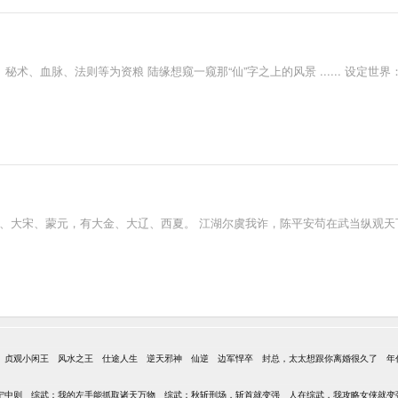
、秘术、血脉、法则等为资粮 陆缘想窥一窥那“仙”字之上的风景 ...... 设定
、大宋、蒙元，有大金、大辽、西夏。 江湖尔虞我诈，陈平安苟在武当纵观天
贞观小闲王
风水之王
仕途人生
逆天邪神
仙逆
边军悍卒
封总，太太想跟你离婚很久了
年
宁中则
综武：我的左手能抓取诸天万物
综武：秋斩刑场，斩首就变强
人在综武，我攻略女侠就变