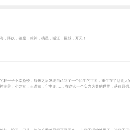
倒海，降妖，镇魔，敕神，摘星，断江，摧城，开天！
作的林平子不幸坠楼，醒来之后发现自己到了一个陌生的世界，重生在了悲剧人
女神黄蓉，小龙女，王语嫣，宁中则…… 在这么一个实力为尊的世界，获得最强
有外挂，除了一门外，他怎么看都显得平平无奇。 上辈子活的够累了，这辈子宋