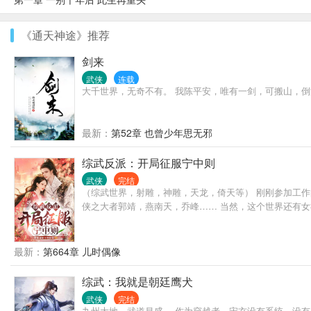
《通天神途》推荐
剑来
武侠
连载
大千世界，无奇不有。 我陈平安，唯有一剑，可搬山，
最新：
第52章 也曾少年思无邪
综武反派：开局征服宁中则
武侠
完结
（综武世界，射雕，神雕，天龙，倚天等） 刚刚参加工
侠之大者郭靖，燕南天，乔峰…… 当然，这个世界还有
最新：
第664章 儿时偶像
综武：我就是朝廷鹰犬
武侠
完结
九州大地，武道昌盛。 作为穿越者，宋玄没有系统，没