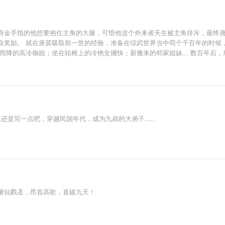
有金手指的他想要抱住主角的大腿，可惜他这个外来者天生被主角排斥，最终唐
取奖励。 就在唐莫吸取前一世的经验，准备在综武世界当中苟个千百年的时候
而降的高冷御姐；坐在轮椅上的冷艳女捕快；新搬来的邻家姐妹... 数百年后
......还是写一点吧，穿越民国年代，成为九叔的大弟子.....
屠仙戮圣，昂首高歌，直破九天！