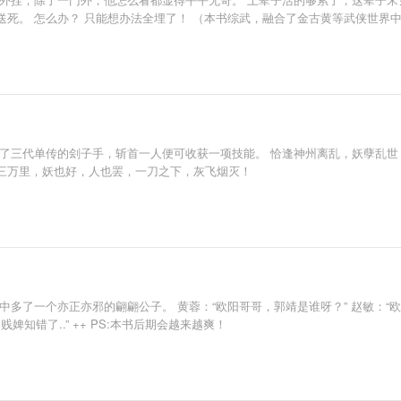
死。 怎么办？ 只能想办法全埋了！ （本书综武，融合了金古黄等武侠世界
成了三代单传的刽子手，斩首一人便可收获一项技能。 恰逢神州离乱，妖孽乱世
三万里，妖也好，人也罢，一刀之下，灰飞烟灭！
多了一个亦正亦邪的翩翩公子。 黄蓉：“欧阳哥哥，郭靖是谁呀？” 赵敏：“
贱婢知错了..” ++ PS:本书后期会越来越爽！