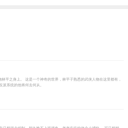
物林平之身上。 这是一个神奇的世界，林平子熟悉的武侠人物在这里都有，
反派系统的他将何去何从。
玄只想混个编制，朝九晚五上班摸鱼，老老实实的做个小捕快。 可只想躺