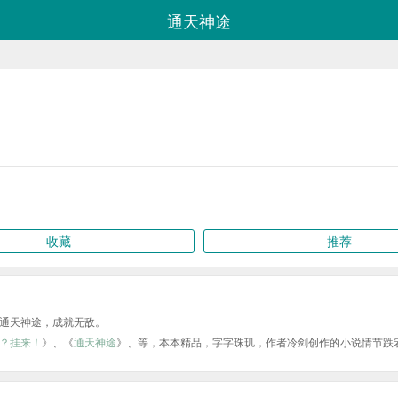
通天神途
收藏
推荐
通天神途，成就无敌。
？挂来！
》、《
通天神途
》、等，本本精品，字字珠玑，作者冷剑创作的小说情节跌