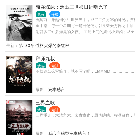
苟在综武：活出三世被日记曝光了
武侠
连载
唐莫前世穿越到永生世界当中，成了主角方寒的师兄，没
金手指，每一个星期写一篇日记便可以从诸天万界之中抽
边就多了许多漂亮的女侠。 主动上门的娇俏小厨娘；从天
最新：
第180章 性格火爆的秦红棉
拜师九叔
武侠
完结
不知道怎么写简介，就不写了吧，EMMMM...............
最新：
完本感言
三界血歌
武侠
完结
三界重开，末法之末。太古贵胄，恩仇缠结。挥洒敌血，
最新：
我心之殇暨完本感言！