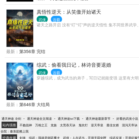
真悟性逆天：从笑傲开始诸天
武侠
连载
诸天之路开启 没有“叮”“叮”声的逆天悟性 集不同世界武学
最新：
第356章 完结
综武：偷看我日记，林诗音要退婚
武侠
连载
穿越综武，成为武当的弟子，写日记就能变强 这里有大明
最新：
第646章 大结局
-
-
-
-
通天神途 冷剑
通天神途全文阅读
通天神途txt下载
通天神途最新章节
好看的武侠小说
站内强推
不败战神
万相之王
龙族
太荒吞天诀
鬼吹灯
逆天帝皇
最佳女婿
混沌天帝诀
合院：秦淮茹赖上我
经典收藏
剑来
综武：我就是朝廷鹰犬
武侠：人在武当，开局无双剑匣
综武反派：开局征服