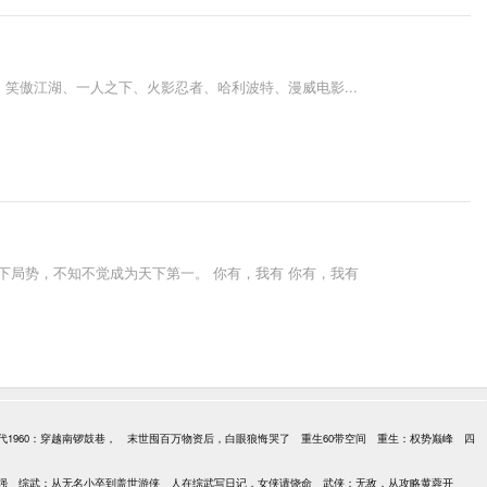
世界：笑傲江湖、一人之下、火影忍者、哈利波特、漫威电影...
下局势，不知不觉成为天下第一。 你有，我有 你有，我有
代1960：穿越南锣鼓巷，
末世囤百万物资后，白眼狼悔哭了
重生60带空间
重生：权势巅峰
四
强
综武：从无名小卒到盖世游侠
人在综武写日记，女侠请饶命
武侠：无敌，从攻略黄蓉开