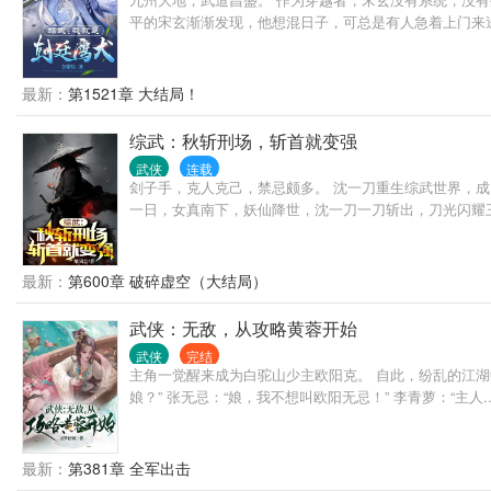
平的宋玄渐渐发现，他想混日子，可总是有人急着上门来送
最新：
第1521章 大结局！
综武：秋斩刑场，斩首就变强
武侠
连载
刽子手，克人克己，禁忌颇多。 沈一刀重生综武世界，
一日，女真南下，妖仙降世，沈一刀一刀斩出，刀光闪耀
最新：
第600章 破碎虚空（大结局）
武侠：无敌，从攻略黄蓉开始
武侠
完结
主角一觉醒来成为白驼山少主欧阳克。 自此，纷乱的江湖中
娘？” 张无忌：“娘，我不想叫欧阳无忌！” 李青萝：“主人..
最新：
第381章 全军出击