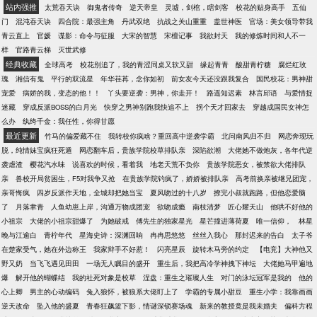
站内强推
太荒吞天诀
御鬼者传奇
逆天帝皇
灵墟，剑棺，瞎剑客
校花的贴身高手
五仙
门
混沌吞天诀
四合院：最强主角
丹武双绝
抗战之关山重重
盖世神医
官场：美女领导带我
青云直上
官媛
谍影：命令与征服
大宋的智慧
宋檀记事
我欲封天
我的修炼时间和人不一
样
官路青云梯
灭世武修
经典收藏
全球高考
校花别追了，我的青涩同桌又软又甜
缘起青青
酸甜青柠糖
腐烂红玫
瑰
湘信有鬼
平行的双流星
年华荏苒，念你如初
前女友今天还没跟我复合
国民校花：男神甜
宠爱
病娇的我，变态的他！！
丫头要逆袭：男神，你走开！
路遥知迟素
林言邱语
与爱情捉
迷藏
穿成反派BOSS的白月光
快穿之男神别跑我快追不上
拐个天才回家去
穿越成国民女神怎
么办
纨绔千金：我任性，你得甘愿
最近更新
竹马的偏爱藏不住
我转校你疯啥？重回高中逆袭学霸
北问南风归不归
网恋奔现玩
脱，纯情妹宝疯狂死遁
网恋翻车后，贵族学院校草排队亲
深陷欲潮
大佬她不做炮灰，各年代逆
袭虐渣
樱花汽水味
说喜欢的时候，看着我
地老天荒不负你
贵族学院恶女，被禁欲大佬排队
亲
兽校开局贫困生，F5对我争又抢
在贵族学院钓疯了，娇娇被排队亲
高考前换亲被继兄团宠，
亲哥悔疯
四岁反派作天地，全城却把她当宝
夏风吻过的十八岁
撩完小叔就跑路，但他恋爱脑
了
月落聿青
人鱼幼崽上岸，沟通万物成团宠
欲吻成瘾
南枝清梦
匠心耀天山
他哄不好他的
小祖宗
大佬的小祖宗甜爆了
为她破戒
傅先生的独家星光
星芒撞进薄荷夏
唯一信仰，
林星
晚与江逾白
青柠年代
星海史诗：深渊回响
冉冉思悠悠
丝丝入我心
那封迟来的告白
太子爷
在楚家受气，她在外边称王
我家辩手不好惹！
闪亮星辰
旋转木马旁的约定
【电竞】大神他又
野又奶
当飞飞遇见田田
一场无人瞩目的盛开
重生后，我把高冷学神拽下神坛
大佬她马甲遍地
爆
解开他的蝴蝶结
我的社死对象是校草
涅盘：重生之璀璨人生
对门的泳坛冠军是我的
他的
心上卿
男主的心动编码
兔入狼怀，被狼系大佬盯上了
学霸的专属小甜豆
重生小学：我靠画画
逆天改命
坠入他的盛夏
青春狂飙篮下影，情谜深锁赛场魂
新来的教授竟是我未婚夫
偏科方程