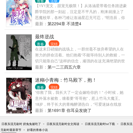
青春
连载
好的事情？要当狐宝他爹，问过狐宝他意见了没有？
【1V1宠文，甜宠无极限！】从洛涵星带着任务踏进豪
某狐宝双手叉腰：“想当我爹，先交银子再去后面排
爵学院的那一刻起，注定是不平凡的，刚来就撞上了
队，娘亲，我觉得隔壁王叔叔挺有钱的，你给王叔叔
恶魔校草，各种刁难让洛涵星忍无可忍，“明浩辰，你
当媳妇吧。”
可不可以离我远一点，我讨厌你！”某校草不以为然，
最新：
第2294章 不清楚4
反而越来越近，把她逼到无路可退，各种壁咚，强
吻，花式宠爱。“明浩辰，我们不熟。”某校草把她抵在
最终逆战
墙角，品味着她的小嘴，霸气宣言，“亲过算不算熟？”
青春
完结
从头宠到尾，宝宝们放心入坑！
在这末日硝烟的战场上，一群丝毫不放弃希望的人在
努力的拼命活着。他们抱着“不能等待别人的救赎，一
切只能靠自己”这样的信念，顽强的在这充满绝望的世
界上战斗着。他们立志要寻找一份充满幸福希望的净
最新：
第一二三四五六章
土，施行对这场末日侵袭的完美逆转。邢岚说，他就
是苦逼带领着几个奇葩到能开出一朵花的人类的队
迷糊小青梅：竹马殿下，抱！
长。贝亦茹说，我们就是一批群魔乱舞的人类。叶扬
青春
完结
说，我是个三观很正常的志气青年，绝对不是什么奇
“你救了我，我长大了一定会嫁给你的！” 小时候，她
葩。陆一廷说，奇葩听着挺好吃的，啥时候开饭？我
意外落水被救，缠着要“哥哥抱”，惹上竹马大魔王。
饿了。且看天朝特种战士的最终逆战。————
18岁，终于长大的青梅醉酒告白，“可爱迷妹在线放
【———本文温馨欢乐轻松向，依然是希式幽默，1局
电，哥哥给撩吗？” 失控的竹马大魔王直接把人摁住壁
最新：
第1691章 你耳朵发烧了
>
咚，“叫老公” “哥哥，我错啦！” 第二天，结婚证甩到她
面前，大魔王故意诱惑，“乖！你要对我负责！” 【独
-
-
-
日夜东流无歇时 奶兔兔被吃了
日夜东流无歇时全文阅读
日夜东流无歇时txt下载
日夜东流
宠专情√超软青梅小迷妹vs腹黑电竞大魔王√】
-
无歇时最新章节
好看的青春小说