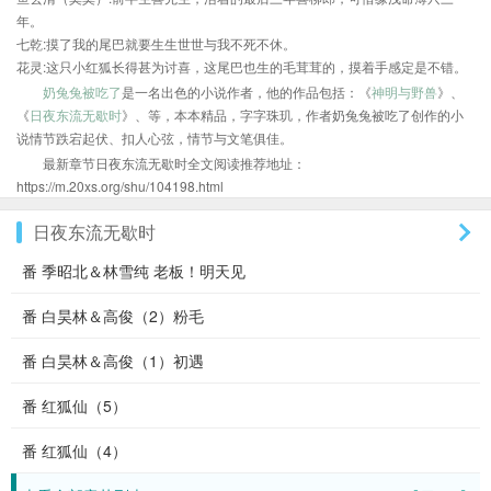
年。
七乾:摸了我的尾巴就要生生世世与我不死不休。
花灵:这只小红狐长得甚为讨喜，这尾巴也生的毛茸茸的，摸着手感定是不错。
奶兔兔被吃了
是一名出色的小说作者，他的作品包括：《
神明与野兽
》、
《
日夜东流无歇时
》、等，本本精品，字字珠玑，作者奶兔兔被吃了创作的小
说情节跌宕起伏、扣人心弦，情节与文笔俱佳。
最新章节日夜东流无歇时全文阅读推荐地址：
https://m.20xs.org/shu/104198.html
日夜东流无歇时
番 季昭北＆林雪纯 老板！明天见
番 白昊林＆高俊（2）粉毛
番 白昊林＆高俊（1）初遇
番 红狐仙（5）
番 红狐仙（4）