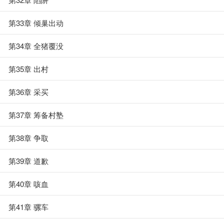
第33章 倾巢出动
第34章 全猪覆没
第35章 出村
第36章 采买
第37章 筹备村塾
第38章 争取
第39章 道歉
第40章 咳血
第41章 骡车