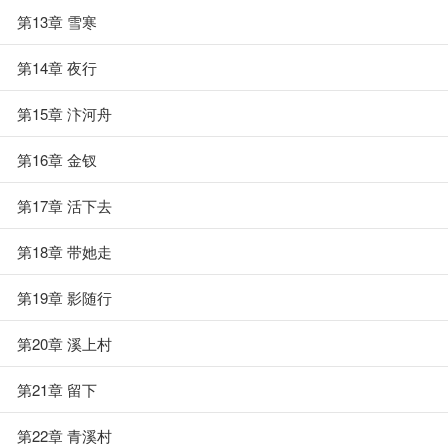
第13章 雪寒
第14章 夜行
第15章 汴河舟
第16章 金钗
第17章 活下去
第18章 带她走
第19章 影随行
第20章 溪上村
第21章 留下
第22章 青溪村