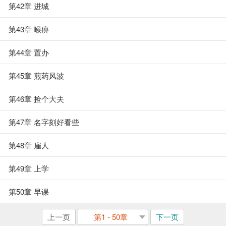
第42章 进城
第43章 喉痹
第44章 置办
第45章 煎药风波
第46章 捡个大夫
第47章 名字刻好看些
第48章 雇人
第49章 上学
第50章 早课
上一页
第1 - 50章
下一页