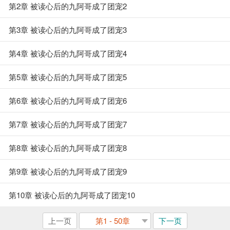
第2章 被读心后的九阿哥成了团宠2
第3章 被读心后的九阿哥成了团宠3
第4章 被读心后的九阿哥成了团宠4
第5章 被读心后的九阿哥成了团宠5
第6章 被读心后的九阿哥成了团宠6
第7章 被读心后的九阿哥成了团宠7
第8章 被读心后的九阿哥成了团宠8
第9章 被读心后的九阿哥成了团宠9
第10章 被读心后的九阿哥成了团宠10
上一页
第1 - 50章
下一页