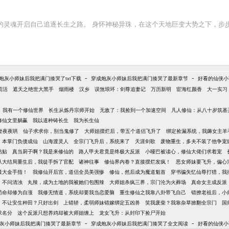
界的灵魂开启自己追逐长生之路。 身怀神秘异珠，在这个天地巨变大势之下，步
-
-
炮灰小师妹后我把满门揍哭了txt下载
穿成炮灰小师妹后我把满门揍哭了最新章节
好看的仙侠小
苟活
遮天之绝世大黑手
烟雨楼
汉乡
误煞琅环：剑尊追妻记
万历新明
宦海红颜香
大一实习
我有一个修仙世界
长生从炼丹宗师开始
无敌了：我捡到一个加速空间
凡人修仙：从八十岁筑基
修仙文里躺赢
我以道种铸长生
我为长生仙
妻夜夜哄
仙子求求你，别当鬼修了
大师姐摆烂后，带五个道侣飞升了
绑定捡漏系统，我薅女主羊
本掌门负债成仙
山海渡灵人
全宗门飞升后，系统来了
天涯剑歌
废物重生，多夫不装了他争宠
贴贴
真当厨子啊？我是来修仙的
路人甲夫君竟是终极大反派
小哑巴被读心，修仙大佬们求着宠
从大结局重生后，我徒手拆了官配
诸神往事
修仙界内卷？直接摆烂发疯！
恶女师妹要飞升，偏心
最大金手指！
我修仙开后宫，道侣全员美强惨
修仙，然后成为魔道魁首
穿书骗失忆仙尊打猎，我
不问清浊
丸辣，成为土地的我被她们包围辣
大师姐杀疯三界，宗门沦为火葬场
真命女主成反派
苟命却修为自涨
我修无情道，系统却要我当恋爱脑
重生修仙之我靠八卦带飞自己
错撩老祖后，小
不让安生种田？只好出剑
上错轿，柔弱师妹错嫁绑定五凶兽
笑我废柴？我靠杂草掀翻全宗门
国
求名分
这个反派只想养鸡却被大师姐缠上
龙女飞升：从封印下捡尸开始
-
-
灰小师妹后我把满门揍哭了最新章节
穿成炮灰小师妹后我把满门揍哭了全文阅读
好看的仙侠小