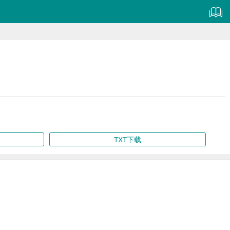
TXT下载