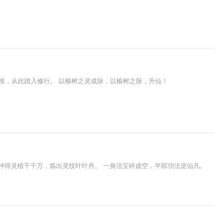
根，从此踏入修行。 以榆树之灵成脉，以榆树之脉，升仙！
 种得灵植千千万，炼出灵纹叶叶丹。 一身法宝碎虚空，半部功法逆仙凡。