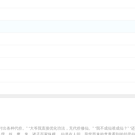
各种代价。” “大爷我直接优化功法，无代价修仙。” “我不成仙谁成仙？” “还有谁？还
、儒、妖、魔、鬼、诸子百家纵横。 仙道在人间，异世而来的李青看到的却是仙