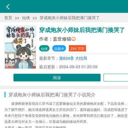
首页
>>
仙侠
>>
穿成炮灰小师妹后我把满门揍哭了
穿成炮灰小师妹后我把满门揍哭了
作者：
盖世修猫
仙侠
连载中
254 万字
最新章节：
第624章 大结局
最后更新：2024-09-03 01:20:09
阅读
穿成炮灰小师妹后我把满门揍哭了小说简介
凌渺睁眼便发现自己穿书成了恋爱脑修仙文里的废物炮灰女配，下品杂灵根，
为了躺平摆烂，她当场选择逃离女主所在的宗门，逃得越远越好。没成想却逃进了
本来只想找个角落安安静静地当她的小废物，奈何师尊和师兄们都太好了，她还是
温柔大师兄对女主一见倾心，甘愿成为她的移动丹药库。
大师兄：她一落泪，我就忍不住为她倾倒。