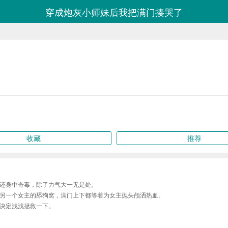
穿成炮灰小师妹后我把满门揍哭了
收藏
推荐
还身中奇毒，除了力气大一无是处。
另一个女主的舔狗窝，满门上下都等着为女主抛头颅洒热血。
决定浅浅拯救一下。