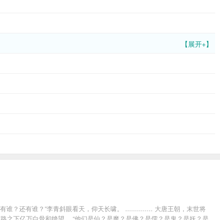
【展开+】
有谁？”李青斜眼看天，仰天长啸。 .............. 大唐王朝，末世将
路之下亿万白骨和绝望。 “他们是仙？是魔？是佛？是儒？是鬼？是妖？是