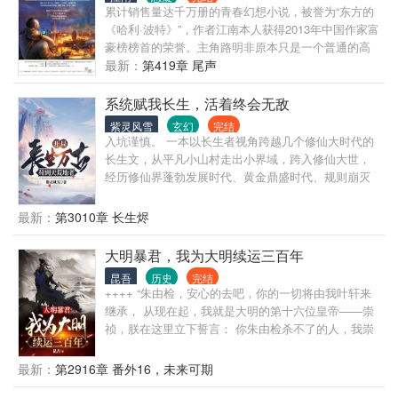
子没出息，这辈子他也没什么大理想大志向，只想挽
累计销售量达千万册的青春幻想小说，被誉为“东方的
回遗憾，跟老婆好好过日子，一家子平安喜乐就好。
《哈利·波特》”，作者江南本人获得2013年中国作家富
【说明一下，改笔名了，原来是叫“一杯冰柠檬水”，现
豪榜榜首的荣誉。主角路明非原本只是一个普通的高
在改为“米饭的米”】
中生，在申请留学的时候收到了来自屠龙学院——卡
最新：
第419章 尾声
塞尔学院的来信，从此开启了他不平凡的人生，在伙
伴陈墨瞳、楚子航、恺撒等人的帮助下，属于龙族的
系统赋我长生，活着终会无敌
神秘世界逐渐在他们面前展开，路明非神秘莫测的身
紫灵风雪
玄幻
完结
世也慢慢浮出水面。
入坑谨慎。 一本以长生者视角跨越几个修仙大时代的
长生文，从平凡小山村走出小界域，跨入修仙大世，
经历修仙界蓬勃发展时代、黄金鼎盛时代、规则崩灭
时代，黑暗大动乱时代，万灵皆寂时代…… 陈浔穿越
到浩瀚无垠的修仙界，觉醒长生系统，竟然还送了一
最新：
第3010章 长生烬
头长生灵兽为伴。 我陈浔对打打杀杀没有兴趣，也不
想招惹任何人，只想带着老牛看遍世间繁华。 一个不
大明暴君，我为大明续运三百年
经意，他露出了腰间的三把开山斧，又一个不经意，
昆吾
历史
完结
露出了那十六块腹肌。 他缓缓戴上了悍匪头套，露出
++++ “朱由检，安心的去吧，你的一切将由我叶轩来
阴沉微笑：“我陈浔和老牛最讲道理。” 整个诸天万界
继承， 从现在起，我就是大明的第十六位皇帝——崇
颤抖了，他套……套上了。 一个炼气期的火球术突然
祯，朕在这里立下誓言： 你朱由检杀不了的人，我崇
被激发，像是被加成了数千上万倍，无尽业火燃尽天
祯来杀， 你朱由检做不到的事情，我崇祯来做， 李自
穹，万灵寂灭…… “阁下虽然很强，但还不足以让我用
成、张献忠造反？那也要看朕给不给他们机会！ 建奴
最新：
第2916章 番外16，未来可期
出第三把开山斧。” —尼古拉斯悍匪，陈浔。
屠我中原族人？那朕便屠了建奴，亡其种，灭其族！