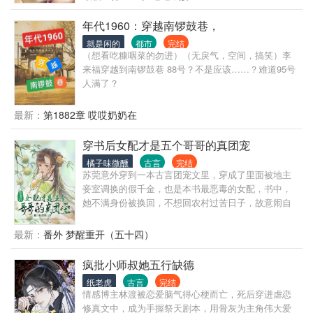
刀锋！姜梨发誓，再也不要微如尘埃任人践踏，这一
去！”霸气重生的皇后凉凉和不良少年谢小候爷，男女
世，平府上冤案，报血海深仇！ 他是北燕最年轻的国
主身心干净，强强联手，宠文一对一。请各位小天使
年代1960：穿越南锣鼓巷，
公爷，桀骜美艳，喜怒无常，府中收集世间奇花。 人
多多支持哦~
就是闲的
都市
完结
人都说首辅千金姜家二小姐清灵可爱，品性高洁，纯
（想看吃糠咽菜的勿进）（无戾气，空间，搞笑）李
洁良善如雪白莲花。 他红衣华艳，笑盈盈反问：“白莲
来福穿越到南锣鼓巷 88号？不是应该……？难道95号
花？分明就是吃人不吐骨头的食人花。” 姜梨：“国公
人满了？
小心折了手。” 姬蘅：“这么凶猛的食人花，当然是抢
回府中镇宅了。”桀骜美人vs世家千金，男主妖艳贱
最新：
第1882章 哎哎奶奶在
货，女主白莲花精，强强联手，虐遍天下，就问你怕
不怕？ 请支持正版茶~~
穿书后女配才是五个哥哥的真团宠
橘子味微醺
古言
完结
苏莞意外穿到一本古言团宠文里，穿成了里面被地主
妾室调换的假千金，也是本书最恶毒的女配，书中，
她不满身份被换回，不想回农村过苦日子，故意闹自
杀，还处处和真千金过不去，最后成功把自己给作死
了，而真千金头顶女主光环，是书里名副其实的团
最新：
番外 梦醒重开（五十四）
宠，江莞的五个哥哥将来都会成为大佬，大哥入朝为
官，官拜三品，二哥被神医收徒，医毒双绝，三哥保
疯批小师叔她五行缺德
家卫国，成一代名将，四哥爱庖厨，御赐天下第一
纸老虎
古言
完结
楼，五哥丹青妙绝，一画难求! 他们成为大佬后，对养
情感博主林渡被恋爱脑气得心梗而亡，死后穿进虐恋
妹越来越喜欢，对亲妹的所作所为却越来越厌恶，最
修真文中，成为手握祭天剧本，用骨灰为主角伟大爱