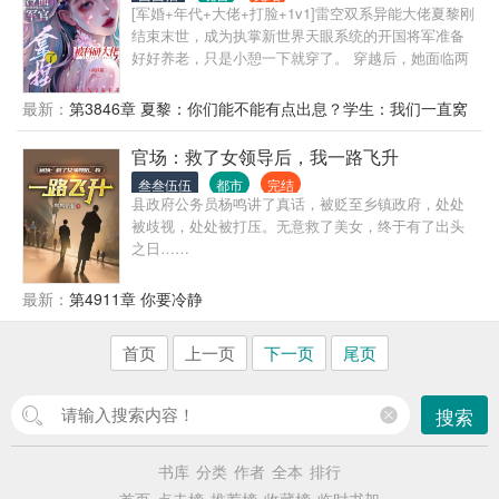
[军婚+年代+大佬+打脸+1v1]雷空双系异能大佬夏黎刚
结束末世，成为执掌新世界天眼系统的开国将军准备
好好养老，只是小憩一下就穿了。 穿越后，她面临两
个选择： ——要么嫁给一个让她结婚后让着小三的自
以为是妈宝男，要么下乡去穷乡僻壤的地方当知青。
最新：
第3846章 夏黎：你们能不能有点出息？学生：我们一直窝
夏黎：拳头硬了！就这样的小白脸，我一拳能打一个
窝囊囊
加强连！ 努力为首长爹官复原职，成为首长爹最贴心
官场：救了女领导后，我一路飞升
的米虫小棉袄好好养老他不香吗？ 可是努力着，努力
叁叁伍伍
都市
完结
着，夏黎回头一看。 嗯？我这军职怎么比我首长爹还
县政府公务员杨鸣讲了真话，被贬至乡镇政府，处处
高了？ 南岛一大队来了位漂亮新知青，小姑娘一身痞
被歧视，处处被打压。无意救了美女，终于有了出头
气，听说一脚就能把人踹骨折，思想不正，和她亲近
之日……
绝对会倒霉！ 不久后…… 队员们挑着扁担，挥汗如雨
的为甘蔗地浇水。 夏黎靠着玻璃瓶子、注射器弄出自
最新：
第4911章 你要冷静
动水泵浇地。 村民们多用了一点蜡烛，心疼得心绞
痛。 夏梨用一点儿盐和碳粉做成干电池，用上免费电
灯。 队员们：不行！！！夏黎必须得好好亲近！ 夏
首页
上一页
下一页
尾页
黎：谢邀，已被特招入伍，目前在“国家队”。 —— 海
军陆战队最冷漠、禁欲，无人敢亲近的军官陆定远，
搜索
第一次见未来媳妇，她在和人贩子买孩子（误）。 第
二次见媳妇，她在黑市倒买倒卖（误）。 第三次见媳
妇，她在帮特务修无线电发射台（误）。 陆定远：
书库
分类
作者
全本
排行
…… 后来：真香！