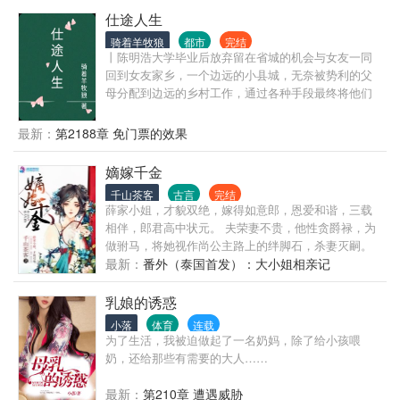
倾覆，子丧族亡！ 沈妙怎么也没想到，患难夫妻，相
仕途人生
互扶持，不过是一场逢场作戏的笑话！ 他道：“看在你
骑着羊牧狼
都市
完结
跟了朕二十年，赐你全尸，谢恩吧。” 三尺白绫下，沈
丨陈明浩大学毕业后放弃留在省城的机会与女友一同
妙立下毒誓：是日何时丧，予与汝皆亡！ 重生回十四
回到女友家乡，一个边远的小县城，无奈被势利的父
岁那年，悲剧未生，亲人还在，她还是那个温柔雅静
母分配到边远的乡村工作，通过各种手段最终将他们
的将门嫡女。 极品亲戚包藏祸心，堂姐堂妹恶毒无
拆散了。但他们不知道的是陈明浩有着强大的背景，
情，新进姨娘虎视眈眈，还有渣男意欲故技重来？ 家
在背景的支持和自己的努力之下，一路披荆斩棘，仕
最新：
第2188章 免门票的效果
族要护，大仇要报，江山帝位，也要分一杯羹。这辈
途高歌，做到了封疆大吏，实现了他仕途之初许下
子，且看谁斗得过谁！ 但是那谢家小侯爷，提枪打马
的“当官不为民做主，不如回家卖红薯”的初心誓言。
嫡嫁千金
过的桀骜少年，偏立在她墙头傲然：“颠个皇权罢了，
记住，天下归你，你——归我！” ------------------------------
千山茶客
古言
完结
薛家小姐，才貌双绝，嫁得如意郎，恩爱和谐，三载
---------------------------- ——幽州十三京。 ——归你。
相伴，郎君高中状元。 夫荣妻不贵，他性贪爵禄，为
——漠北定元城。 ——归你。 ——江南豫州，定西东
做驸马，将她视作尚公主路上的绊脚石，杀妻灭嗣。
海，临安青湖，洛阳古城。 ——都归你。 ——全都归
骄纵公主站在她塌前讥讽：便是你容颜绝色，才学无
最新：
番外（泰国首发）：大小姐相亲记
我，谢景行你要什么？ ——嗯，你。 -----------------------
双，终究只是个小吏的女儿，本宫碾死你——就跟碾
-------------------------------------- 最初他漠然道：“沈谢两家
死一只蚂蚁一样简单！ 被污声名，悬梁自尽，幼弟为
乳娘的诱惑
泾渭分明，沈家丫头突然示好，不怀好意！” 后来他冷
讨公道却被强权害死，老父得此噩耗一病不起撒手人
静道：“都是一条绳上的蚂蚱，沈妙你安分点，有本候
小落
体育
连载
寰。 洪孝四十二年，燕京第一美人薛芳菲香消玉殒，
担着，谁敢逼你嫁人？” 再后来他傲娇道：“颠个乾坤
为了生活，我被迫做起了一名奶妈，除了给小孩喂
于落水的首辅千金姜梨身体中重焕新生！ 一脚跨入高
不过如此。沈娇娇，万里江山，你我二人瓜分如何？”
奶，还给那些有需要的大人……
门大户，阴私腌臜层出不绝。各路魍魉魑魅，牛鬼蛇
最后，他霸气的把手一挥：“媳妇，分来分去甚麻烦，
神，她以牙还牙以眼还眼。 曾经柔软心肠，如今厉如
不分了！全归你，你归我！” 沈妙：“给本宫滚出
最新：
第210章 遭遇威胁