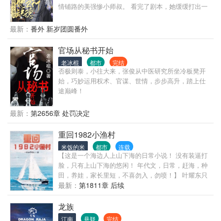
后死的时候，无人愿意管她。 苏莞为了改变自己书中
情铺路的美强惨小师叔。 看完了剧本，她缓缓打出一
的命运，不让自己变得孤立无援，于是她便顺其自然
个问号，“这宗门山上的野菜都被挖光了吧？” 系统循
回了农村老家，以诚心和哥哥们相处，逐渐也成了他
循善诱：看到你们宗门那帮恋爱脑了吗？拯救他们，
最新：
番外 新岁团圆番外
们的团宠对象。 改变哥哥们看法的日子里，她利用自
你就能活。 林渡：一个愿打一个愿挨，尊重嘲笑锁
己的生活技能让生活越过越好，还一不小心救书中的
死。 系统：亲亲你的寿命还有一天哦。 林渡：专业对
官场从秘书开始
大佬男二，朝夕相处之间，他对自己情根深种，还假
口，包您满意。 于是林渡认命拯救起了文中被骗挖灵
装小奶狗对苏莞各种装可怜扮无辜，实际上他是个不
老冰棍
都市
完结
骨最终沦为残废的大师兄，怀着孩子被道侣剖腹取血
折不扣的大黑芝麻汤圆。 一开始苏莞还假矜持，最后
否极则泰，小往大来，张俊从中医研究所坐冷板凳开
救白月光的二师姐，被魔尊利用盗取师门重宝后惨被
实在受不了他的美颜暴击，然后……斯哈斯哈
始，巧妙运用权术、官谋、世情，步步高升，踏上仕
抛弃堕魔的小师妹…… 就是这个宗门画风怎么这么不
途巅峰！
对劲呢？掌门亲自铁锅炖大鹅，真人们不是在种菜就
是在挖宝…… 林渡：不确定，再看看。 本以为沉沦者
最新：
第2656章 处罚决定
愚不可及，可林渡接触了之后才发现，师侄们那么可
爱，都是邪魔外道的错！ 剧情渐渐发展到了关键节
重回1982小渔村
点，整个宗门都被林渡同化了。 大师兄：缺灵骨无法
飞升？飞升不了你还可以下地狱啊！ 二师姐：双修？
米饭的米
都市
连载
孩子？我有孕子丹你自己生吧。 小师妹：什么天下第
【这是一个海边人上山下海的日常小说！ 没有装逼打
一美男魔尊？就这？还没有我小师叔林渡一根手指头
脸，只有上山下海的悠闲！ 年代文，日常，赶海，种
好看！ * 排雷：全本围绕女主成长，微群像，有cp，
田，养娃，家长里短，不喜勿入，勿喷！】 叶耀东只
戏份少。
是睡不着觉，想着去甲板上吹吹风，尿个尿，没想到
最新：
第1811章 后续
掉海里回到了1982年。 还是那个熟悉的小渔村，只是
他已经不是年轻时候的他了。 混账了半辈子，这回他
龙族
想好好来过的，只是怎么一个个都不相信呢…… 上辈
江南
悬疑
完结