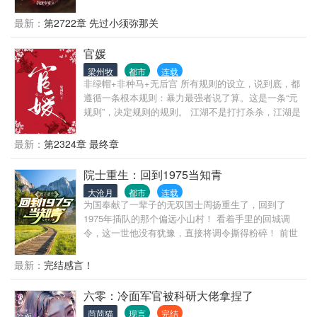
位至尊来到靠山宗借走了一百件极道帝兵，昂首挺胸
阿呸...... 眼看着小姑娘越来越出色，引的一众狂风浪
冲到宇宙高空大吼：“谁敢与本尊一战？” …… 世人这
最新：
第2722章 先过小须弥那关
蝶争相扑来，某太子彻底怒了，剑锋横扫之处，血流
才知道，靠山宗有多苟，一直在隐藏实力！ ……
成河：孤养大的花，尔敢！
官媛
梁州牧
都市
连载
非绿帽+非种马+无后宫 所有规则的设立，说到底，都
遵循一条根本规则：暴力最强者说了算。这是一条“元
规则”，决定规则的规则。 江湖不是打打杀杀，江湖是
人情世故，官场更是如此。 陈勃因为一个不能不还的
人情，误入了一个无解的棋局。 他以为自己要在监狱
最新：
第2324章 最终章
里呆一辈子，没想到在破局的过程中，自己从棋子变
成了对弈人。
院士重生：回到1975当知青
大沧月
都市
连载
为国奉献了一辈子的无双国士周扬重生了，回到了
1975年插队的那个偏远小山村！ 看着手里的回城调
令，这一世他没有犹豫，直接将调令撕得粉碎！ 前世
的他猪油蒙心，为了回城抛弃妻女，眼睁睁的看着李
幼薇母女蒙难惨死。 重活一世，周扬只想老婆孩子热
最新：
完结感言！
炕头，宠妻宠女无度！ 偶尔，顺便调教一下这个野蛮
的时代！
六零：冷面军官被科研大佬拿捏了
茴茴猫
现言
完结