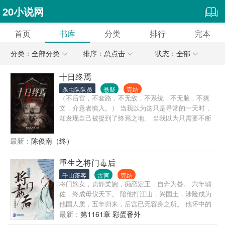
20小说网
首页
书库
分类
排行
完本
分类：全部分类
排序：总点击
状态：全部
十日终焉
杀虫队队员
悬疑
完结
（不后宫，不套路，不无敌，不系统，不无脑，不爽
文，介意者慎入。） 当我以为这只是寻常的一天时，
却发现自己被捉到了终焉之地。 当我以为只需要不断
的参加死亡游戏就可以逃脱时，却发现众人开始觉醒
超自然之力。 当我以为这里是「造神之地」时，一切
最新：
陈俊南（终）
却又奔着湮灭走去。
重生之将门毒后
千山茶客
古言
完结
将门嫡女，贞静柔婉，痴恋定王，自奔为眷。 六年辅
佐，终成母仪天下。 陪他打江山，兴国土，涉险成为
他国人质，五年归来，后宫已无容身之所。 他怀中的
美人笑容明艳：“姐姐，江山定了，你也该退了。” 女
最新：
第1161章 彩蛋番外
儿惨死，太子被废。沈家满门忠烈，无一幸免。一朝