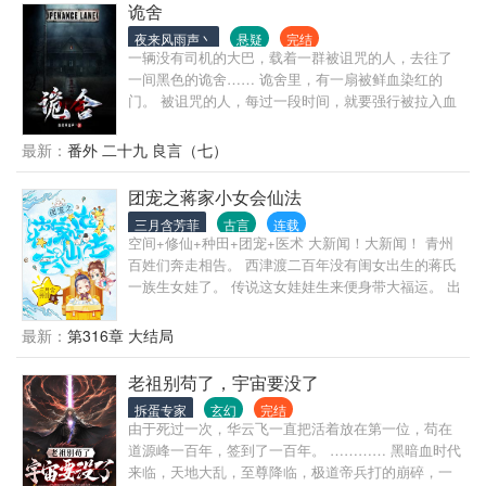
八大晋商私通建奴，为其耳目？那朕便抄家灭族！ 文
诡舍
人无知、无能、无耻，叛国投敌，那就杀他个天翻地
夜来风雨声丶
悬疑
完结
覆！ …… 一句话，天命在吾身，你朱由检做的了的我
一辆没有司机的大巴，载着一群被诅咒的人，去往了
崇祯要做，你朱由检做不了的事情我崇祯更能做， 总
一间黑色的诡舍…… 诡舍里，有一扇被鲜血染红的
之，朕要大明人人如君子，国无患，世有道！ 未来有
门。 被诅咒的人，每过一段时间，就要强行被拉入血
一天，朕要让瓦剌、鞑靼等部成为我大明的牧场， 让
门之后的可怕世界完成恐怖事件…… 当宁秋水在诡舍
西蕃、吐蕃成为我大明的果园， 让缅甸、暹罗、安南
之中经历了一个又一个恐怖猎奇的故事，九死一生终
最新：
番外 二十九 良言（七）
成为大明的粮仓， 让东南沿海成为我大明的渔场， 让
于活下来，他却发现，这一切跟他想的大不一样……
扶桑等地成为我大明的矿区。 八方来贺，万国来朝，
诡舍，原来并不是诅咒，而是……
团宠之蒋家小女会仙法
为这大明再续三百年国运！”
三月含芳菲
古言
连载
空间+修仙+种田+团宠+医术 大新闻！大新闻！ 青州
百姓们奔走相告。 西津渡二百年没有闺女出生的蒋氏
一族生女娃了。 传说这女娃娃生来便身带大福运。 出
生当天，久旱的大地便天降甘霖。 出生几天，家里长
辈上山打猎，捡到大灵芝，解了家里的燃眉之急。 出
最新：
第316章 大结局
生半年，父亲金榜题名被钦点为探花，光宗耀祖。为
官后，更是在小乖宝的护佑下，先后种出亩产数千斤
老祖别苟了，宇宙要没了
的高产新粮种，轰动天下。一路顺风顺水，步步高
拆蛋专家
玄幻
完结
升。 众勋贵大佬看着在帝王面前，不着痕迹给亲爹邀
由于死过一次，华云飞一直把活着放在第一位，苟在
功捞好处的蒋禹清，再看看自家那群只会争风吃醋的
道源峰一百年，签到了一百年。 ………… 黑暗血时代
嫡女庶女，羡慕的眼泪从嘴角流下来。 躺赢的蒋爹弱
来临，天地大乱，至尊降临，极道帝兵打的崩碎，一
弱的举手：我说真不是我教的，你们信吗？ 众大佬：