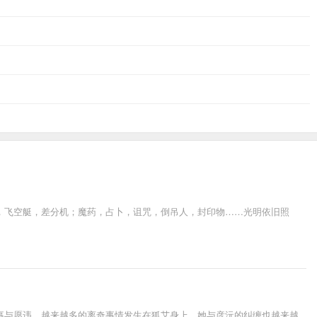
，飞空艇，差分机；魔药，占卜，诅咒，倒吊人，封印物……光明依旧照
事与愿违，越来越多的离奇事情发生在狐艾身上，她与彦沅的纠缠也越来越