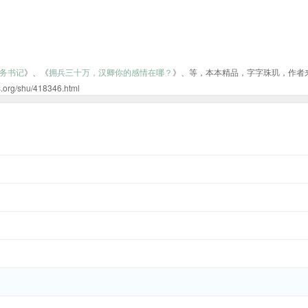
务书记
》、《
拥兵三十万，汉卿你的感情在哪？
》、等，本本精品，字字珠玑，作者
hu/418346.html