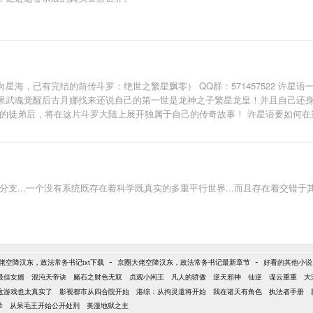
海，已有完结的前传斗罗：绝世之繁星飘零） QQ群：571457522 许
果武魂觉醒后古月娜找来还说自己的第一世是龙神之子繁星龙皇！并且自己还
己的徒弟后，将在这片斗罗大陆上展开独属于自己的传奇故事！ 许星语要如何
命运！ 新的时代终究要开辟！庆祝吧！为斗罗将前往那未知的星海而喝彩吧！
..一个没有系统既存在着科学既真实的多重平行世界...而且存在着交错于其他全法
-
-
佬空降汉东，政法常务书记txt下载
京圈大佬空降汉东，政法常务书记最新章节
好看的其他小说
最佳女婿
混沌天帝诀
赌石之财色无双
贞观小闲王
凡人的骄傲
逆天邪神
仙逆
谍云重重
大
这游戏也太真实了
影视都市从四合院开始
港综：从拘灵遣将开始
我在诸天有角色
执法者手册
章
从呆毛王开始公开处刑
美漫地狱之主