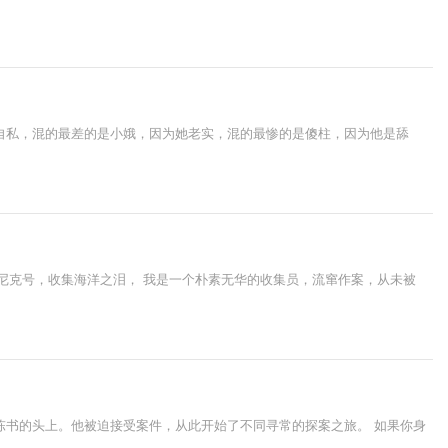
自私，混的最差的是小娥，因为她老实，混的最惨的是傻柱，因为他是舔
坦尼克号，收集海洋之泪， 我是一个朴素无华的收集员，流窜作案，从未被
陈书的头上。他被迫接受案件，从此开始了不同寻常的探案之旅。 如果你身