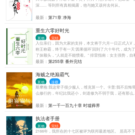
深...... 等到所有真相揭露，他与她又该何去何从。
最新：
第71章 净海
重生六零好时光
其他
完结
入位亲们，因为大家的支持，本文将于六月一日正式入V，
称王称霸，终于有一天‘因果循环’回到了六十年代，成为
了抹额头，“人就是不能惯着。” 排雷指南：女主强势，
最新：
第255章 番外完结
海贼之绝巅霸气
其他
连载
斯摩格:我这辈子很少服人，维克算一个。卡普:我不后悔
么修行的，年纪比我还小，剑道修为不弱于我，还有那么..
最新：
第一千一百九十章 时墟葬界
执法者手册
其他
完结
2166年，我所在的十七区被评为联邦最差地区。 居高