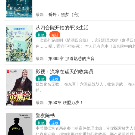
最新：
番外：黑梦（完）
从四合院开始的平淡生活
其他
完结
一次意外穿越到《情满四合院》，这部剧又戏称《禽满四
狗…… 嗯，舔狗不得好死！ 本人已有完本《四合院中的
最新：
第365章 那道熟悉的声音
影视：流窜在诸天的收集员
其他
连载
我曾化名无数， 在东晋十六国征战胡人，收集勇武， 在
捕。
最新：
第50章 联盟万岁！
警察陈书
其他
连载
本书根据笔者亲身参与的案件整理改编，带你探索鲜为人
处岁月安稳，想知道那些负重前行的故事，那么请跟着我