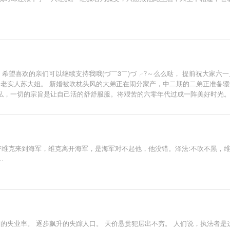
希望喜欢的亲们可以继续支持我哦(づ￣3￣)づ╭?～么么哒， 提前祝大家六
了老实人苏大姐。 新婚被吹枕头风的大弟正在闹分家产，中二期的二弟正准备
自私，一切的宗旨是让自己活的舒舒服服。将艰苦的六零年代过成一阵美好时光
带维克来到海军，维克离开海军，是海军对不起他，他没错。泽法:不吹不黑，
.
不下的失业率。 逐步飙升的失踪人口。 天价悬赏犯层出不穷。 人们说，执法者