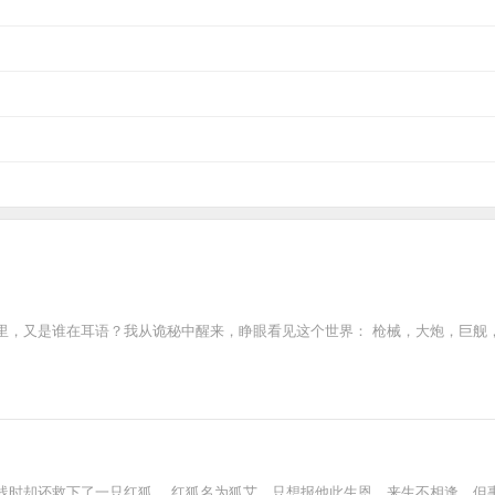
里，又是谁在耳语？我从诡秘中醒来，睁眼看见这个世界： 枪械，大炮，巨舰
线时却还救下了一只红狐。 红狐名为狐艾，只想报他此生恩，来生不相逢，但