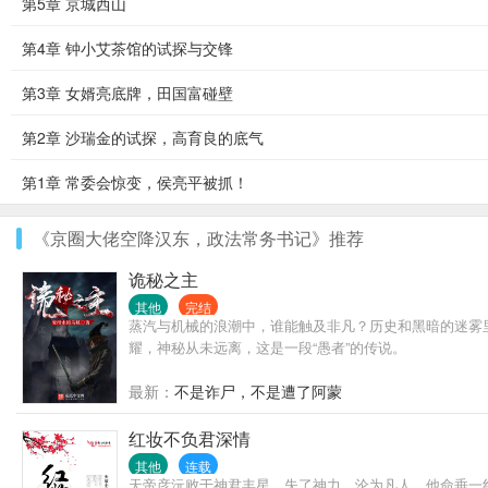
第5章 京城西山
第4章 钟小艾茶馆的试探与交锋
第3章 女婿亮底牌，田国富碰壁
第2章 沙瑞金的试探，高育良的底气
第1章 常委会惊变，侯亮平被抓！
《京圈大佬空降汉东，政法常务书记》推荐
诡秘之主
其他
完结
蒸汽与机械的浪潮中，谁能触及非凡？历史和黑暗的迷雾
耀，神秘从未远离，这是一段“愚者”的传说。
最新：
不是诈尸，不是遭了阿蒙
红妆不负君深情
其他
连载
天帝彦沅败于神君丰星，失了神力，沦为凡人，他命垂一