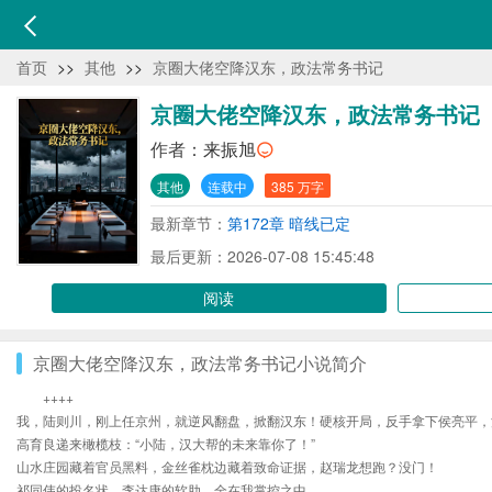
首页
>>
其他
>>
京圈大佬空降汉东，政法常务书记
京圈大佬空降汉东，政法常务书记
作者：
来振旭
其他
连载中
385 万字
最新章节：
第172章 暗线已定
最后更新：2026-07-08 15:45:48
阅读
京圈大佬空降汉东，政法常务书记小说简介
++++
我，陆则川，刚上任京州，就逆风翻盘，掀翻汉东！硬核开局，反手拿下侯亮平，
高育良递来橄榄枝：“小陆，汉大帮的未来靠你了！”
山水庄园藏着官员黑料，金丝雀枕边藏着致命证据，赵瑞龙想跑？没门！
祁同伟的投名状，李达康的软肋，全在我掌控之中。