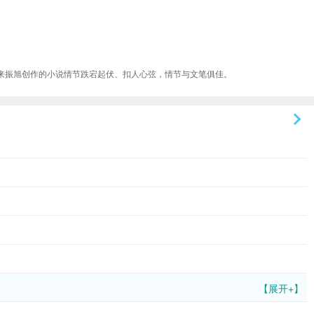
来振旭创作的小说情节跌宕起伏、扣人心弦，情节与文笔俱佳。
【展开+】