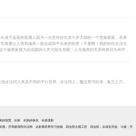
星语一出身于蓝星的普通人因为一次意外转生道斗罗大陆的一个贵族家庭。本来
身负着要让人类和魂兽一族达成和平未来的职责！不要啊！我的轻松生活去
在这个被唐家视为后花园的斗罗大陆生存呢！人与魂兽的关系终将归为和平，
 我命由我不由天！斗罗是属于大家的！
同人来及不同的平行世界...全法同人...魔法禁书目录...鬼灭之刃...
宋的智慧
剑来
剑风碎铁衣
长夜谍影
影视：开局获得阿尔法狗
从影视世界学习技能
四合院大国工匠
四合院：从保安开始
斗破：开