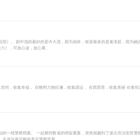
合院》。 剧中混的最好的是许大茂，因为他坏，收获最多的是秦淮茹，因为她
老六》，可放心读，放心看。
人世间，收集幸福， 在晚明力挽狂澜，收集国运， 在西西里，收集美丽 在泰
知的一线警察档案。 一起横跨数省的绑架重案，突然就砸到了派出所治安民警
，走进这卷宗般的真实警察世界。