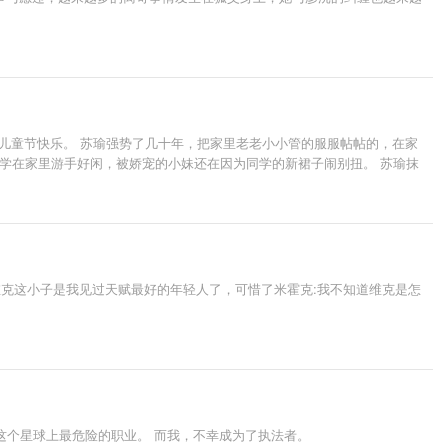
一儿童节快乐。 苏瑜强势了几十年，把家里老老小小管的服服帖帖的，在家
辍学在家里游手好闲，被娇宠的小妹还在因为同学的新裙子闹别扭。 苏瑜抹
。
维克这小子是我见过天赋最好的年轻人了，可惜了米霍克:我不知道维克是怎
是这个星球上最危险的职业。 而我，不幸成为了执法者。