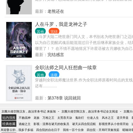
最新：
老熊还在
人在斗罗，我是龙神之子
其他
完结
（斗罗大陆二绝世唐门同人文，本书别名为绝世唐门之迈向星
以为自己觉醒武魂后能混混过日子然后继承家族企业，结
哪里了！？ 在不情不愿地情况下许星语被古月娜收为自
曾经消亡的罗刹将再度出现，修罗的陨落将是不可避免的
最新：
完结感言
全职法师之同人狂想曲一续章
其他
连载
穿越到全职法师魔法世界,作为全职法师原着时间点的支线分支.
还有............
最新：
第378章 说回就回
-
-
京圈大佬空降汉东，政法常务书记 来振旭
京圈大佬空降汉东，政法常务书记全文阅读
京圈大
站内强推
不败战神
龙族
万相之王
太荒吞天诀
鬼吹灯
仕途人生
风水之王
逆天帝皇
经典收藏
诡秘之主
影视：流窜在诸天的收集员
诸天从四合院启航
影视世界从小舍得开始
局迎娶云韵，我多子多福
四合院的自在日子
我有一百个分身
四合院：开局吓哭秦淮茹
呢喃诗