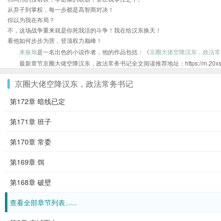
从弃子到掌权，每一步都是高智商对决！
你以为我在布局？
不，这场战争重来就是你死我活的斗争！我在给汉东换天！
看他如何步步为营，登顶权力巅峰！
来振旭
是一名出色的小说作者，他的作品包括：《
京圈大佬空降汉东，政法常
最新章节京圈大佬空降汉东，政法常务书记全文阅读推荐地址：https://m.20xs.org/s
京圈大佬空降汉东，政法常务书记
第172章 暗线已定
第171章 班子
第170章 常委
第169章 饵
第168章 破壁
查看全部章节列表......