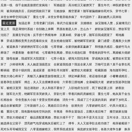
养育之恩。 青梅竹马顾淮也突然变成让人闻风丧胆的
瓜第一线
假千金她直接摆烂发疯啦！
军婚超甜：高冷糙汉又被撩哭了
重生年代：神医娇妻有空
顾小爷，顾小爷高傲地拉着她的手：“我带着你长大，
间
被亲妈抛弃后，后妈把我捡回了家
引她放纵
搬空婆家！随军被骗婚嫁你死对头
穿书七零：
我们俩组成一个新的家。” 她拎着小行李与家人告别，
末世女神带空间玩疯了
重生七零，末世女带着异能杀疯了
年代甜炸了：寡妇她男人回来啦
一群男人却齐齐黑了脸，将她强势搂在怀里，无论如
最近更新
知温赴寒
主母变豪门后妈，靠武力征服全家
京婚缠欢
妹宝随爸入赘，反被继兄们
何也不撒手。
宠上天
我是薄情钓系姐！你别吻上来啊
男朋友都是人外，怎么办？
娇软妹宝随军后，禁欲军官
沦陷了
直播玄学赶海：反手捞个男模海神
京夏未眠
穿越七零，随军后我成团宠了
蜀地酱
事
穿成京圈权贵男主的恶毒前女友
恶女抢婚去随军，被绝嗣军官娇宠
豪门虐爱：恶魔夜少太撩
人
被逼换亲？娇娇撩的军官心尖颤
七零替嫁，全家供她暴富赢麻了
和情敌共感后，傲娇竹马火
葬场了
仲夏夜吻
春潮不眠
七零藏孕肚离婚，禁欲大佬急红眼
带着爸妈穿年代，离婚被大佬娇
宠
随母改嫁，我成军区大院团宠！
七零小孤女，硬闯大院找亲爸
穿成炮灰女配，被禁欲长官宠
坏了
少帅请和离，夫人她是顶级恶女
全家逼我抵债？我送全家入狱
万物可交易？真千金掌生死
断祸福
婴语十级的我，速成富婆
挺孕肚寻夫随军，被禁欲大佬爆宠
暗藏新婚
海岛随军孕吐，
禁欲大佬心疼坏了
美貌万人嫌被贵族怪物宠上天
绑定神豪系统，谁还做假名媛
小饕餮成精后，
挺着孕肚去随军
傅总，夫人又去摆摊算命啦
六零香江摆地摊，全港喊我大佬
娇娇女医挺孕肚随
军，被糙汉宠哭
陆总请跪好，夫人和崽不要你了
入职地府当法官，死了都还要上班
娇夜欲
欢
随军北大荒，绝嗣军官亲哭娇美人
穿剧七零：带着闪购药房嫁糙汉
重生七零，炮灰真千金当
杠精改命
夺舍贵族大小姐？变普女照样虐她
消失十年，我成了三个反派的亲妈
娇娇下乡吃瓜，
极品全家被戳穿
三年新婚不上心，离婚后日日求合
欲潮失控
六零娇娇吃瓜忙，钓系大佬宠上
瘾
重回七零，我有颜有钱有空间勿扰
辛夷港
乖乖女退场后，京圈大佬后悔了
搬空娘家去随
军，禁欲大佬破戒了
极品原配要离婚，禁欲大佬不干了
我们本不是天生注定
五年冷淡，沈太太
她选择去父留子
漂亮娇气包穿成炮灰后被盯上了
傅爷，夫人又挺孕肚去抢功德了
相亲被截胡？
死对头哥哥喊我宝宝
八零退婚嫁糙汉，我带系统成首富
疯批娇女挺孕肚，各路大佬争当爹
换亲