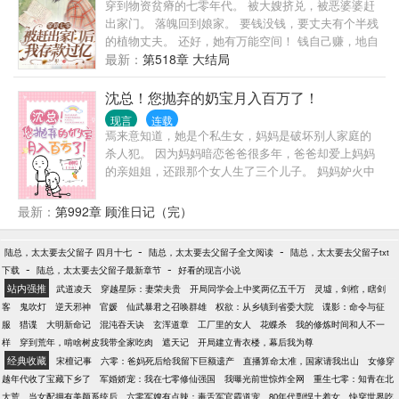
穿到物资贫瘠的七零年代。 被大嫂挤兑，被恶婆婆赶
出家门。 落魄回到娘家。 要钱没钱，要丈夫有个半残
的植物丈夫。 还好，她有万能空间！ 钱自己赚，地自
己种，房自己建。 说好成为亿万富翁后带着半残老公
最新：
第518章 大结局
吃香的喝辣的。 可事业还没开始，植物人老公半夜就
站起来了！！ “喂，陆晏舟你挡我当亿万首富的路
沈总！您抛弃的奶宝月入百万了！
了。” 陆晏舟：“那我给你让个路，你当首富，我当首
现言
连载
富背后的男人！夫妻搭档，干活不累”
焉来意知道，她是个私生女，妈妈是破坏别人家庭的
杀人犯。 因为妈妈暗恋爸爸很多年，爸爸却爱上妈妈
的亲姐姐，还跟那个女人生了三个儿子。 妈妈妒火中
烧，设计怀孕，刺杀姐姐未遂，被爸爸和舅舅们送进
监狱。 后来妈妈意外去世，把仅四岁的她留在了这个
最新：
第992章 顾淮日记（完）
世界。 她终于见到了那个跟自己长得一模一样的男
人。 那个男人矜贵地打量着她，“你一个月零花钱一百
-
-
陆总，太太要去父留子 四月十七
陆总，太太要去父留子全文阅读
陆总，太太要去父留子txt
万，不够跟我说，但我不会承认你是我女儿，因为你
-
-
下载
陆总，太太要去父留子最新章节
好看的现言小说
的出生没有经过我的允许。” 三个哥哥面露鄙夷：“像
站内强推
武道凌天
穿越星际：妻荣夫贵
开局同学会上中奖两亿五千万
灵墟，剑棺，瞎剑
你这样的基因，你妈不是好东西，你也不是，但你要
客
鬼吹灯
逆天邪神
官媛
仙武暴君之召唤群雄
权欲：从乡镇到省委大院
谍影：命令与征
被人欺负，就喊我来揍他，我的妹妹不许被人欺负！”
服
猎谍
大明新命记
混沌吞天诀
玄浑道章
工厂里的女人
花蝶杀
我的修炼时间和人不一
四个舅舅嗤之以鼻：“就算是你再怎么努力，我们也不
样
穿到荒年，啃啥树皮我带全家吃肉
遮天记
开局建立青衣楼，幕后我为尊
会认可你，而且你要进演艺圈挣钱，但你挣的钱我们
经典收藏
宋檀记事
六零：爸妈死后给我留下巨额遗产
直播算命太准，国家请我出山
女修穿
一分不要，全帮你存起来。” 她开局爆火，进娱乐圈成
越年代收了宝藏下乡了
军婚娇宠：我在七零修仙强国
我曝光前世惊炸全网
重生七零：知青在北
为了国民闺女，参加综艺天天上热搜，努力挣钱报答
大荒
当女配拥有美颜系统后
六零军嫂有点辣：毒舌军官霸道宠
80年代剽悍土着女
快穿世界吃