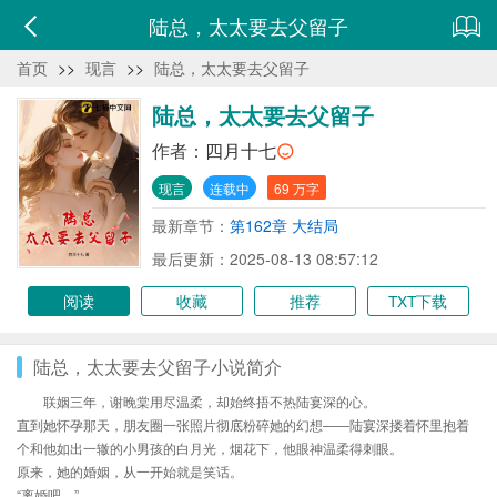
陆总，太太要去父留子
首页
>>
现言
>>
陆总，太太要去父留子
陆总，太太要去父留子
作者：
四月十七
现言
连载中
69 万字
最新章节：
第162章 大结局
最后更新：2025-08-13 08:57:12
阅读
收藏
推荐
TXT下载
陆总，太太要去父留子小说简介
联姻三年，谢晚棠用尽温柔，却始终捂不热陆宴深的心。
直到她怀孕那天，朋友圈一张照片彻底粉碎她的幻想——陆宴深搂着怀里抱着
个和他如出一辙的小男孩的白月光，烟花下，他眼神温柔得刺眼。
原来，她的婚姻，从一开始就是笑话。
“离婚吧。”