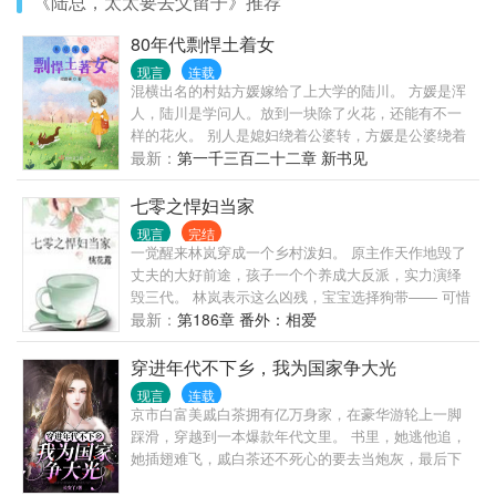
《陆总，太太要去父留子》推荐
80年代剽悍土着女
现言
连载
混横出名的村姑方媛嫁给了上大学的陆川。 方媛是浑
人，陆川是学问人。放到一块除了火花，还能有不一
样的花火。 别人是媳妇绕着公婆转，方媛是公婆绕着
儿媳妇转，带领一家子过的红红火火，同抢了自己前
最新：
第一千三百二十二章 新书见
未婚夫的重生女活成了对照组。
七零之悍妇当家
现言
完结
一觉醒来林岚穿成一个乡村泼妇。 原主作天作地毁了
丈夫的大好前途，孩子一个个养成大反派，实力演绎
毁三代。 林岚表示这么凶残，宝宝选择狗带—— 可惜
回不去，离不开，为了后半生幸福只能正面杠咯。 那
最新：
第186章 番外：相爱
啥，谁说孩子是小天使，明明都是小恶魔！ 林岚表示
蹬鼻子上脸，不能惯着！撸起袖子先收拾熊崽子改变
穿进年代不下乡，我为国家争大光
未来悲惨结局，再征服一家子过好日子，挣得一个村
现言
连载
霸悍妇之名。 原想就这么相敬如宾，谁知道严肃冷漠
京市白富美戚白茶拥有亿万身家，在豪华游轮上一脚
的男人看她的眼神越来越炽热，宠她宠得全村说闲
踩滑，穿越到一本爆款年代文里。 书里，她逃他追，
话。 …… 韩青松本在军
她插翅难飞，戚白茶还不死心的要去当炮灰，最后下
场凄惨。 拿到这剧本，戚白茶傻眼了。 但身有海岛空