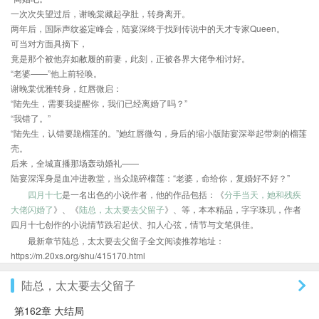
一次次失望过后，谢晚棠藏起孕肚，转身离开。
两年后，国际声纹鉴定峰会，陆宴深终于找到传说中的天才专家Queen。
可当对方面具摘下，
竟是那个被他弃如敝履的前妻，此刻，正被各界大佬争相讨好。
“老婆——”他上前轻唤。
谢晚棠优雅转身，红唇微启：
“陆先生，需要我提醒你，我们已经离婚了吗？”
“我错了。”
“陆先生，认错要跪榴莲的。”她红唇微勾，身后的缩小版陆宴深举起带刺的榴莲
壳。
后来，全城直播那场轰动婚礼——
陆宴深浑身是血冲进教堂，当众跪碎榴莲：“老婆，命给你，复婚好不好？”
四月十七
是一名出色的小说作者，他的作品包括：《
分手当天，她和残疾
大佬闪婚了
》、《
陆总，太太要去父留子
》、等，本本精品，字字珠玑，作者
四月十七创作的小说情节跌宕起伏、扣人心弦，情节与文笔俱佳。
最新章节陆总，太太要去父留子全文阅读推荐地址：
https://m.20xs.org/shu/415170.html
陆总，太太要去父留子
第162章 大结局