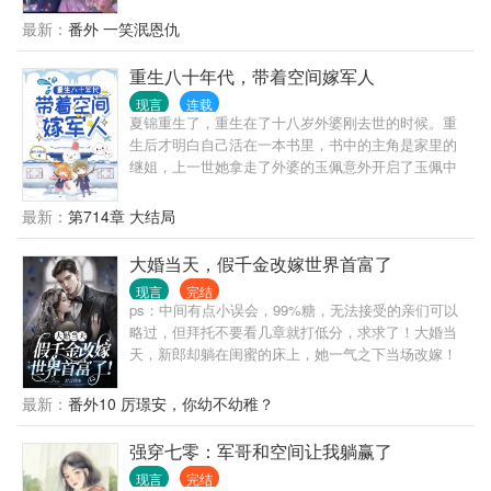
家中姐弟三人一起送大西北； 又考上一个工作？难不
直到某一天，有人看到一向矜贵高冷的妄爷掐着个女
成自己是天选之女？卖钱卖钱！置办物资搬空全家去
最新：
番外 一笑泯恩仇
生的细腰，把人堵在墙角，眼角赤红的呢喃：“宝宝，
下乡。 火车上才明白，原来是穿书，还是一个不配有
什么时候给我个名分？” 【假千金她是真豪门】+【双
姓名的炮灰！ 沈清欢当场就问候了贼老天，好歹自己
重生八十年代，带着空间嫁军人
大佬】
也是个现代精英，穿越一场居然手握如此剧本！ 旁边
现言
连载
是女主，对面是男主，斜对面是未来军界大佬，确认
夏锦重生了，重生在了十八岁外婆刚去世的时候。重
过眼神，都是自己惹不起的人！ 成炮灰那是不可能
生后才明白自己活在一本书里，书中的主角是家里的
的！ 只是后来的后来，军界大佬怎么天天粘着自己非
继姐，上一世她拿走了外婆的玉佩意外开启了玉佩中
要娶自己？ 什么？女主重生了？女配重生了？炮灰还
的空间，也正是这个玉佩造成了自己的惨死。好在重
重生了？这年头重生是大白菜吗？ 什么？女主女配女
生到了继姐跟自己所要玉佩的前一天，夏锦想这一世
最新：
第714章 大结局
炮灰全部盯上我家的冰块脸？ 嘿嘿，不好意思领证
她不会再软弱，一定要让她们付出代价。于是夏锦利
了，破坏军婚可是犯法的哦！ 结婚后才彻底的明白，
用空间在这个经济刚刚开始发展的八十年代开食肆、
大婚当天，假千金改嫁世界首富了
陆先生真的是人间理想！！！ 爆宠的一生是真香
办工厂，顺便斗斗极品家人。不过谁能告诉她不过就
啊！！！
现言
完结
是路边随手救个人，为什么醒来之后怎么甩也甩不掉
ps：中间有点小误会，99%糖，无法接受的亲们可以
啊。
略过，但拜托不要看几章就打低分，求求了！大婚当
天，新郎却躺在闺蜜的床上，她一气之下当场改嫁！
本以为只是嫁了个普通白领，却没想到，这人不仅是
她前未婚夫的小叔，还是世界首富……
最新：
番外10 厉璟安，你幼不幼稚？
强穿七零：军哥和空间让我躺赢了
现言
完结