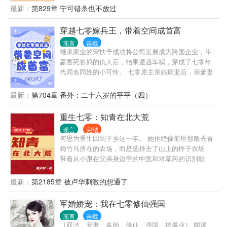
我末世女王如何扭转乾坤，揪出幕后黑手！ 为了安稳
最新：
第829章 宁可错杀也不放过
度日，风凌语选择下乡，谁知竟在这里遇到那个他! 素
手纤纤，搅乱风云，看末世女王风凌语如何一步步找
穿越七零嫁兵王，带着空间成首富
出真相，携手爱人和小包子在这个特殊的年代绽放出
现言
连载
末世女王的风采！
继承家业的宋扶予成功将公司发展成为跨国企业，斗
赢害死爸妈的仇人后，结果遭遇车祸，穿成了七零年
代同名同姓的小可怜。 七零原主亲娘病逝后，亲爹娶
了后娘，变成了后爹。在家不仅不受宠爱，还被逼下
乡当知青。 身怀空间，自带交易系统的霸气女总裁怎
最新：
第704章 番外：二十六岁的平平（四）
么可能坐以待毙？ 虐渣爹，坑后娘，背上行李直接下
乡，摆脱原主家里一堆烂人，带着亲娘留下的遗产独
重生七零：知青在北大荒
自潇洒。 原本只想独自过完一生的宋扶予，意外遇到
现言
完结
一个帅气又强大的军官，结果被宠爆了。不仅将钱票
何思为重生回到下乡这一年。 她拒绝像前世那般去青
都交给她，还对她百般纵容。 怎么办？既然赶不走，
梅竹马所在的农场，而是选择去了山上的柈子农场，
灭不掉，那就索性成为他家女主人吧。 反正他有钱，
带着从小跟在父亲身边学的中医和对草药的识别能
有颜，有地位，对她还宠到入骨，怎么想都不亏。
力，开始了她在北大荒的下乡知青生活。
最新：
第2185章 被卢华刺激的想通了
军婚娇宠：我在七零修仙强国
现言
连载
［双洁，宠妻，多胎，修仙，强国，搞事业］ 闻溪