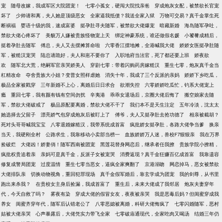
宠
随母改嫁，我成军区大院团宠！
七零小孤女，硬闯大院找亲爸
穿成炮灰女配，被禁欲长官宠
坏了
少帅请和离，夫人她是顶级恶女
全家逼我抵债？我送全家入狱
万物可交易？真千金掌生死
断祸福
婴语十级的我，速成富婆
挺孕肚寻夫随军，被禁欲大佬爆宠
暗藏新婚
海岛随军孕吐，
禁欲大佬心疼坏了
美貌万人嫌被贵族怪物宠上天
绑定神豪系统，谁还做假名媛
小饕餮成精后，
挺着孕肚去随军
傅总，夫人又去摆摊算命啦
六零香江摆地摊，全港喊我大佬
娇娇女医挺孕肚随
军，被糙汉宠哭
陆总请跪好，夫人和崽不要你了
入职地府当法官，死了都还要上班
娇夜欲
欢
随军北大荒，绝嗣军官亲哭娇美人
穿剧七零：带着闪购药房嫁糙汉
重生七零，炮灰真千金当
杠精改命
夺舍贵族大小姐？变普女照样虐她
消失十年，我成了三个反派的亲妈
娇娇下乡吃瓜，
极品全家被戳穿
三年新婚不上心，离婚后日日求合
欲潮失控
六零娇娇吃瓜忙，钓系大佬宠上
瘾
重回七零，我有颜有钱有空间勿扰
辛夷港
乖乖女退场后，京圈大佬后悔了
搬空娘家去随
军，禁欲大佬破戒了
极品原配要离婚，禁欲大佬不干了
我们本不是天生注定
五年冷淡，沈太太
她选择去父留子
漂亮娇气包穿成炮灰后被盯上了
傅爷，夫人又挺孕肚去抢功德了
相亲被截胡？
死对头哥哥喊我宝宝
八零退婚嫁糙汉，我带系统成首富
疯批娇女挺孕肚，各路大佬争当爹
换亲
当天，我硬刚全村
公路求生，我靠移动小卖部当榜一
血族娇娇万人迷，兽校F7狠狠亲
我在万界
捡破烂
大佬凶！娇妻俏！随军西南被团宠
黑莲花替身网恋后，继承者任我撩
贵族学院小撩精，
疯批权贵追着亲
亲妈可是真千金，反派子女被宠哭
消费返现？真千金狂赚百亿成首富
我靠遗容
修复成警局团宠
过度温情
重生七零当恶女，逼疯全家爽翻了
京港溺吻
网恋掉马，恶女被禁欲
大佬排队亲
切换动物视角，重回犯罪现场
真千金假军婚后，靠玄学成为团宠
我的剑尊，从书里
跑出来杀我？
在贵校女主身后捡漏，我成首富了
重生后，未来大佬成了我邻居
炮灰夫妻穿年
代，今天自救了吗？
雾夜有染
穿成大佬的假冒女友，夜夜被亲哭
我是恶毒后妈？但闺蜜穿成我
养女
闺蜜齐穿年代，随军后认错老公了
八零恶媳被离婚，科研大佬悔疯了
七零闪婚随军，恶村
姑被大佬亲哭
心声暴露后，大佬凭实力带飞全家
七零破庙通现代，全家吃肉又喝汤
结婚三年仍