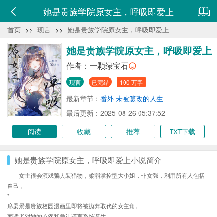
她是贵族学院原女主，呼吸即爱上
首页
>>
现言
>>
她是贵族学院原女主，呼吸即爱上
她是贵族学院原女主，呼吸即爱上
作者：
一颗绿宝石
现言
已完结
100 万字
最新章节：
番外 未被篡改的人生
最后更新：2025-08-26 05:37:52
阅读
收藏
推荐
TXT下载
她是贵族学院原女主，呼吸即爱上小说简介
女主很会演戏骗人装猎物，柔弱掌控型大小姐，非女强，利用所有人包括
自己 。
*
席柔景是贵族校园漫画里即将被抛弃取代的女主角。
而读者对她的心疼和爱让谎言系统诞生。