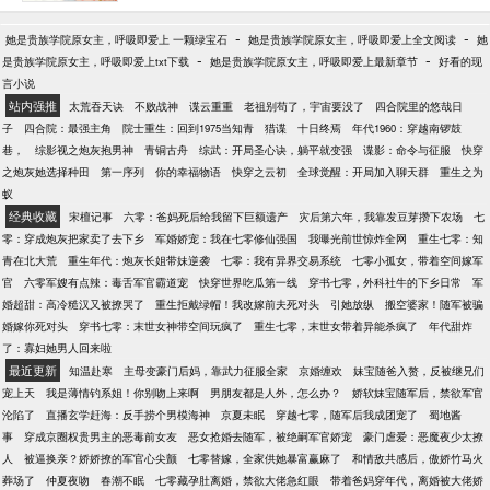
吃香的喝辣的。 可事业还没开始，植物人老公半夜就
站起来了！！ “喂，陆晏舟你挡我当亿万首富的路
-
-
她是贵族学院原女主，呼吸即爱上 一颗绿宝石
她是贵族学院原女主，呼吸即爱上全文阅读
她
了。” 陆晏舟：“那我给你让个路，你当首富，我当首
-
-
是贵族学院原女主，呼吸即爱上txt下载
她是贵族学院原女主，呼吸即爱上最新章节
好看的现
富背后的男人！夫妻搭档，干活不累”
言小说
站内强推
太荒吞天诀
不败战神
谍云重重
老祖别苟了，宇宙要没了
四合院里的悠哉日
子
四合院：最强主角
院士重生：回到1975当知青
猎谍
十日终焉
年代1960：穿越南锣鼓
巷，
综影视之炮灰抱男神
青铜古舟
综武：开局圣心诀，躺平就变强
谍影：命令与征服
快穿
之炮灰她选择种田
第一序列
你的幸福物语
快穿之云初
全球觉醒：开局加入聊天群
重生之为
蚁
经典收藏
宋檀记事
六零：爸妈死后给我留下巨额遗产
灾后第六年，我靠发豆芽攒下农场
七
零：穿成炮灰把家卖了去下乡
军婚娇宠：我在七零修仙强国
我曝光前世惊炸全网
重生七零：知
青在北大荒
重生年代：炮灰长姐带妹逆袭
七零：我有异界交易系统
七零小孤女，带着空间嫁军
官
六零军嫂有点辣：毒舌军官霸道宠
快穿世界吃瓜第一线
穿书七零，外科社牛的下乡日常
军
婚超甜：高冷糙汉又被撩哭了
重生拒戴绿帽！我改嫁前夫死对头
引她放纵
搬空婆家！随军被骗
婚嫁你死对头
穿书七零：末世女神带空间玩疯了
重生七零，末世女带着异能杀疯了
年代甜炸
了：寡妇她男人回来啦
最近更新
知温赴寒
主母变豪门后妈，靠武力征服全家
京婚缠欢
妹宝随爸入赘，反被继兄们
宠上天
我是薄情钓系姐！你别吻上来啊
男朋友都是人外，怎么办？
娇软妹宝随军后，禁欲军官
沦陷了
直播玄学赶海：反手捞个男模海神
京夏未眠
穿越七零，随军后我成团宠了
蜀地酱
事
穿成京圈权贵男主的恶毒前女友
恶女抢婚去随军，被绝嗣军官娇宠
豪门虐爱：恶魔夜少太撩
人
被逼换亲？娇娇撩的军官心尖颤
七零替嫁，全家供她暴富赢麻了
和情敌共感后，傲娇竹马火
葬场了
仲夏夜吻
春潮不眠
七零藏孕肚离婚，禁欲大佬急红眼
带着爸妈穿年代，离婚被大佬娇