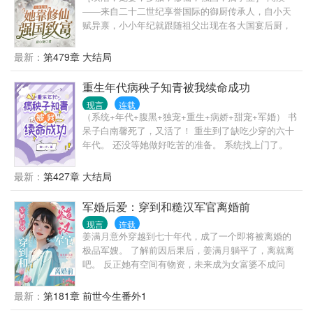
——来自二十二世纪享誉国际的御厨传承人，自小天
赋异禀，小小年纪就跟随祖父出现在各大国宴后厨，
却因为研制一道美食，而劳累过度嘎了…… 闻溪——
来自平行时空的龙国，正处于历史上特殊的十年，原
最新：
第479章 大结局
本下乡做了知青的她某天收到一封家书，得知全家被
下放，她一个恍惚丢了小命。 二十二世纪的闻溪穿越
重生年代病秧子知青被我续命成功
到七零年代，意外得到一个红包群系统，看她如何在
现言
连载
这个特殊年代混的风生水起，事业爱情双丰收！
（系统+年代+腹黑+独宠+重生+病娇+甜宠+军婚） 书
呆子白南馨死了，又活了！ 重生到了缺吃少穿的六十
年代。 还没等她做好吃苦的准备。 系统找上门了。
有吃，有喝，有玩儿，有乐，只要你肯读书！ 重生一
次的白南馨当即二十首古诗一背，哗啦啦的积分入账
最新：
第427章 大结局
声音，惊喜了系统也满足了白南馨！ 于是她靠着系统
替原主报了仇，抢了坏人宝藏，抓了阴险邪恶的人贩
军婚后爱：穿到和糙汉军官离婚前
子，又顺路救下了上辈子早死的小知青。 看着她一脚
现言
连载
蹬飞了想要占她便宜的凤凰男。 小知青戴着十米厚的
姜满月意外穿越到七十年代，成了一个即将被离婚的
滤镜认真的琢磨着：“这丫头心软又胆小，太容易上当
极品军嫂。 了解前因后果后，姜满月躺平了，离就离
受骗，还是跟我回家的好！” 正暗搓搓的打算着回家就
吧。 反正她有空间有物资，未来成为女富婆不成问
定亲，两个人却因为一个意外，一路高歌猛进闯进了
题。 等便宜丈夫执行完任务回家，她就能恢复单身
军营。 各军区首长：“来我这儿吧，我给你升职！” “上
了。 结果没想到，这一等就等出了问题。 富是真富
最新：
第181章 前世今生番外1
我这儿来，我给你加薪！” “上我这儿来，我给你介绍
了，可婚没离成，她成了真军嫂！ 再之后，姜满月摸
对象！” 小知青不乐意了，往前一站，甩出结婚证！