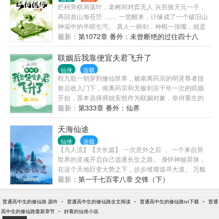
烂柯旁棋局落叶，老树间对弈无人 兴所致天元一子，
再回首山海苍茫 …… 一觉醒来，计缘成了一个破旧山
神庙中的半瞎乞丐。 真人一柄剑，神棍一张嘴，就是
计缘在这个可怕的世界安身立足的根本。 ———— 普
最新：
第1072章 番外：未曾断绝的过往四十八
群号：563767909 VIP验证群号：1071336169（需要
全订截图）
联姻后我靠便宜夫君飞升了
仙侠
连载
程九歌一朝穿到修仙世界，被南离药宗的明灵尊者拯
救后收入门下，南离药宗和无极剑宗千年一次的联姻
开始，原本选择师姐安然作为联姻对象，奈何重生的
安然不愿意，最后选择程九歌替代师姐安然前去联
最新：
第333章 番外：仙界
姻。 联姻的夫君钟离修修的无情道，冷漠无情，除了
练剑就是闭关，无极剑宗个个又是直性子，一言不合
天海仙途
就打架，安然以为师妹会在无极剑宗过得很不好，所
仙侠
连载
以她对此很是愧疚。 然而在安然看来的什么夫君冷漠
【凡人流】【大长篇】 一次意外之后 ， 一个来自异
无情对程九歌来说根本不是事，毕竟聘礼十万极品灵
世界的灵魂开启自己追逐长生之路。 身怀神秘异珠，
石，就算是联姻对象有小三她都可以去伺候过日子，
在这个天地巨变大势之下，步步维艰追寻大道。 万般
冷漠一点算什么？ 等她嫁到无极剑宗，发现所谓便宜
谋划只为成仙。
最新：
第一千七百零八章 交锋（下）
夫君一言不合就给灵石，刚好，她的剑就爱吃灵石，
至于其他的那些无极剑宗弟子，一个个直得可爱，不
-
-
-
普通高中生的修仙路 源吟
普通高中生的修仙路全文阅读
普通高中生的修仙路txt下载
普通
可爱的打一顿就可爱了，根本不是事。 最后在便宜夫
-
高中生的修仙路最新章节
好看的仙侠小说
君的喂养下，程九歌度过重重困难，顺利飞升！