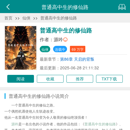
普通高中生的修仙路
首页
>>
仙侠
>>
普通高中生的修仙路
普通高中生的修仙路
作者：
源吟
仙侠
连载中
69 万字
最新章节：
第86章 天启的背叛
最后更新：2025-06-28 21:11:32
阅读
收藏
推荐
TXT下载
普通高中生的修仙路小说简介
一个普通高中生的修仙之路。
一个偶然机遇使他人生轨迹改变。
他从一名普通高中生转变为令人敬畏的修仙绝顶强者！
源吟
是一名出色的小说作者，他的作品包括：《
普通高中生的修仙路
》、
等，本本精品，字字珠玑，作者源吟创作的小说情节跌宕起伏、扣人心弦，情