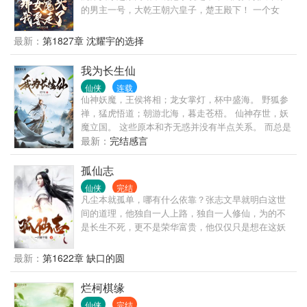
的男主一号，大乾王朝六皇子，楚王殿下！ 一个女
陆桑酒，说她是百年前为祸四方的魔修孤凰，该杀。
主，N个男主，这难道不是汤姆猫多重奏，不是对纯爱
众人坚定的站在陆桑酒身前，“不可能！小师妹弱不禁
战士的亵渎！ 好好好，你们都去追女主，你们都喜欢
风，才不会是大魔头！”
最新：
第1827章 沈耀宇的选择
草原放牧，都喜欢策马奔腾。 那女魔头我就娶走了。
你们还在为女主争风吃醋时，女魔头已经在我怀里哼
我为长生仙
哼唧唧让我别欺负她。 你们以为自己即将成功时，女
仙侠
连载
魔头已经和我结婚一周年。 女主突然找上门？ 我直接
仙神妖魔，王侯将相；龙女掌灯，杯中盛海。 野狐参
化身纯爱判官，反手就是一个大鼻窦。 抱歉，本人对
禅，猛虎悟道；朝游北海，暮走苍梧。 仙神存世，妖
绿色有暴躁症，习惯性出手。
魔立国。 这些原本和齐无惑并没有半点关系。 而总是
在梦中看到方块文字的齐无惑，那时只想着能够参与
最新：
完结感言
来年的春试。 直到在做黄粱饭的时候，有个老人给了
他一个玉枕头，让他做了一个漫长的梦。 黄粱一梦。
孤仙志
………… 黄粱梦醒破凡心，自此大开修行门。 金乌
仙侠
完结
飞，玉兔走。 三界一粒粟，山河几年尘。 把剑闲从闹
凡尘本就孤单，哪有什么依靠？张志文早就明白这世
市过。 无人知我是真仙。
间的道理，他独自一人上路，独自一人修仙，为的不
是长生不死，更不是荣华富贵，他仅仅只是想在这妖
魔混乱的末法时代生存下来而已，一人一剑一府，踏
遍三界，一往无前。
最新：
第1622章 缺口的圆
烂柯棋缘
仙侠
完结