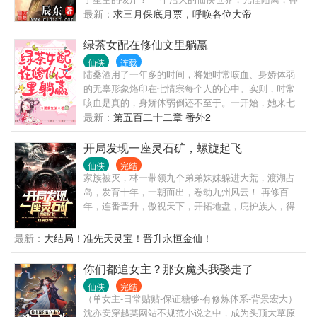
异。
秘无尽。热血似火山沸腾，激情若瀚海汹涌，欲望如
最新：
求三月保底月票，呼唤各位大帝
深渊无止境…… 登天路，踏歌行，弹指遮天。
绿茶女配在修仙文里躺赢
仙侠
连载
陆桑酒用了一年多的时间，将她时常咳血、身娇体弱
的无辜形象烙印在七情宗每个人的心中。实则，时常
咳血是真的，身娇体弱倒还不至于。一开始，她来七
情宗的目的只有一个：剥夺叶枝瑶女主命数，解除天
最新：
第五百二十二章 番外2
道桎梏！后来她看着师门这些简单善良的二傻子，心
想，反正也是顺手，能救一个是一个吧！所谓能打败
开局发现一座灵石矿，螺旋起飞
清纯白莲花的，只有清新小绿茶。那么，为了与气运
仙侠
完结
极佳、所有男人都爱她的女主叶枝瑶抗衡，她偶尔茶
家族被灭，林一带领九个弟弟妹妹躲进大荒，渡湖占
言茶语一下也不过分吧？于是……面对妖兽，陆桑酒
岛，发育十年，一朝而出，卷动九州风云！ 再修百
一面吐血一面坚强表示：“大师兄别管我，你快去救叶
年，连番晋升，傲视天下，开拓地盘，庇护族人，得
师姐吧，她比我重要！”暴躁大师兄坚定挡在她的身
尊林氏老祖！ 千年之后，家族根基稳固，传承有序，
前，“放屁！我小师妹才是最重要的！”面对心机婊，陆
受亿万修士敬仰，登临一界之巅！ 传统仙侠，前期发
最新：
大结局！准先天灵宝！晋升永恒金仙！
桑酒一面吐血一面哽咽表示：“二师姐你别误会，她没
育，后期绝对精彩！
有欺负我，我一点也不委屈！”爱哭的二师姐一边抹眼
你们都追女主？那女魔头我娶走了
泪，一边当场给她表演了个手撕心机婊。面对邪修，
陆桑酒一面吐血一面倔强表示：“三师兄你先走……我
仙侠
完结
（单女主-日常贴贴-保证糖够-有修炼体系-背景宏大）
一定会努力坚持到你带人回来救我的！”胆小的三师兄
沈亦安穿越某网站不规范小说之中，成为头顶大草原
鼓起勇气，当场突破，碾压邪修！后来，叶枝瑶剑指