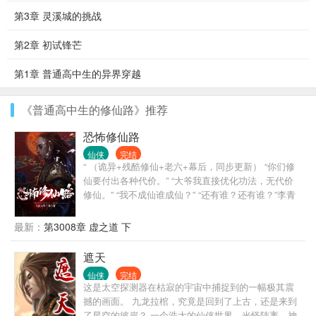
第3章 灵溪城的挑战
第2章 初试锋芒
第1章 普通高中生的异界穿越
《普通高中生的修仙路》推荐
恐怖修仙路
仙侠
完结
“ （诡异+残酷修仙+老六+幕后，同步更新） “你们修
仙要付出各种代价。” “大爷我直接优化功法，无代价
修仙。” “我不成仙谁成仙？” “还有谁？还有谁？”李青
斜眼看天，仰天长啸。 .............. 大唐王朝，末世将
至。 无尽怪异降临，掀起无边杀戮。 人间红尘，道、
最新：
第3008章 虚之道 下
佛、儒、妖、魔、鬼、诸子百家纵横。 仙道在人间，
异世而来的李青看到的却是仙路之下亿万白骨和绝
遮天
望。 “他们是仙？是魔？是佛？是儒？是鬼？是妖？是
仙侠
完结
诸子百家？”李青瞠目结舌。 眼前的雕像隐约间浮现了
这是太空探测器在枯寂的宇宙中捕捉到的一幅极其震
一个无限恐怖的怪异存在于冥冥之地。 “这到底是修
撼的画面。 九龙拉棺，究竟是回到了上古，还是来到
仙，还是修成怪异？”心中冰凉的李青看着满天恐怖怪
了星空的彼岸？ 一个浩大的仙侠世界，光怪陆离，神