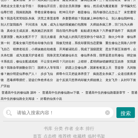
局抢走女主最大金手指！
我修仙开后宫，道侣全员美强惨
修仙，然后成为魔道魁首
穿书骗失忆
仙尊打猎，我揣崽跑路
带着全家卷修仙
乾坤日月炉
都是修仙，我丹修强亿点怎么了
末世遭背
叛？我选毛茸茸组队杀疯
洪荒之青莲道尊
杀妻娶师姐？我改嫁上神你悔什么
别人修仙我种地，
别人打架我炼丹
不问清浊
丸辣，成为土地的我被她们包围辣
大师姐杀疯三界，宗门沦为火葬
场
真命女主成反派，炮灰她正的发邪
我在现代养仙尊
贴贴虐文炮灰？六界修罗场炸了
疯批师
兄要强娶，炮灰女配不干了
混元太极道
身为超人的我只想安静当个锦衣卫
御火少年录
修仙界
第一剑
恶毒女修只想苟命却修为自涨
我修无情道，系统却要我当恋爱脑
重生修仙之我靠八卦带
飞自己
错撩老祖后，小师妹她在劫难逃
开局被诬陷后，我成了顶级团宠
恶女手握五张婚书，众
夫杀红眼
成为龙傲天护道者后
我靠灵觉天赋修仙长生
修仙界杀我，我带蓝星全民修仙
绑定抽
卡系统后，修仙女配成戏精
不让安生种田？只好出剑
上错轿，柔弱师妹错嫁绑定五凶兽
笑我废
柴？我靠杂草掀翻全宗门
国师大人等等我！
奶团上交修仙界，国家爸爸宠上天
菩提骨
凡间散
修？她分明是仙界收尸人！
步步飞仙
师尊今日又把徒弟养歪了
疯批恶女杀疯了，众道侣夜夜求
饶
恶毒师尊摆烂，逆徒们争抢求名分
这个反派只想养鸡却被大师姐缠上
龙女飞升：从封印下捡
尸开始
-
-
-
普通高中生的修仙路 源吟
普通高中生的修仙路txt下载
普通高中生的修仙路最新章节
普通
-
高中生的修仙路全文阅读
好看的仙侠小说
搜索
书库
分类
作者
全本
排行
首页
点击榜
推荐榜
收藏榜
临时书架