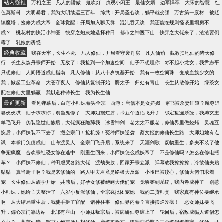
站内强推
万相之王
凡人的骄傲
鬼吹灯
贞观小闲王
最佳女婿
边军悍卒
大宋的智慧
红
色莫斯科
大明暴君，我为大明续运三百年
综武：开局圣心诀，躺平就变强
万古第一废材
被贬
镇魔塔，捡修为成大帝
全球觉醒：开局加入聊天群
混沌吞天诀
我还能在规则怪谈里塌房不
成？
桃花村的快活小神医
快穿之炮灰她选择种田
都市之神医下山
快穿之大佬来了，渣渣要倒
霉了
乳娘的诱惑
经典收藏
我在天牢，长生不死
凡人修仙，开局看守废丹房
凡人仙葫
截教扫地仙的诸天修
行
长生从炼丹宗师开始
无敌了：我捡到一个加速空间
仙子不想理你
对不起小龙女，我尹志平
只想修仙
人间悟道成仙指南
凡人修仙：从八十岁筑基开始
我有一枚空间珠
变成血族少女的
我，掀起工业革命
大苍守夜人
修仙从复制开始
赝太子
归处有青山
长生从散修开始
绿茶女
配在修仙文里躺赢
我以道种铸长生
我为长生仙
最近更新
看见弹幕后，白莲小师妹卷哭全宗
西游：唐僧本是女娇娥
穿书被杀妻证道？魔尊追
妻夜夜哄
仙子求求你，别当鬼修了
大师姐摆烂后，带五个道侣飞升了
绑定捡漏系统，我薅女主
羊毛飞升
伪装隐世仙族后，大佬疯狂跪舔我
冰雪神剑
老太太不服老，修仙界里做烧烤
灵魂互
换后，小师妹装不下去了
搬空宗门！抢机缘！冤种师妹逆袭
蔡文姬的修仙长生路
大师姐她有点
飒
本掌门负债成仙
山海渡灵人
全宗门飞升后，系统来了
天涯剑歌
废物重生，多夫不装了他
争宠疯魔
合欢宗社恐女修在逃中
刚重生回来，小师妹怎么成妖帝了
不是修仙吗？怎么在修电瓶
车？
小师妹不修仙，种田虐哭各路大佬
渡劫失败，回家开宗立派
弹幕教我撩撩撩，冷欲仙夫贴
贴贴
真当厨子啊？我是来修仙的
路人甲夫君竟是终极大反派
小哑巴被读心，修仙大佬们求着
宠
长生修仙从族学开始
共感后，好孕女修被绝嗣大佬们宠
觉醒签到系统，我内卷成神了
别惹
小师妹，她给亡夫整活了
六岁小反派修仙，全宗疯批团宠她
我的二货师父
我家真有神位要继承
啊
从大结局重生后，我徒手拆了官配
诸神往事
修仙界内卷？直接摆烂发疯！
恶女师妹要飞
升，偏心宗门靠边站
北邙有座山
小师妹叛宗后，被病娇仙尊缠上了
轮回后，宿敌成黏人道侣怎
么办？
蓬莱仙镜
穿书：炮灰她只想修仙
魔道实验室
嫌我恋爱脑？三个道侣追着宠
修仙，开