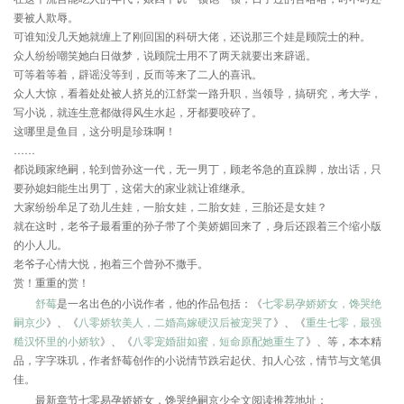
要被人欺辱。
可谁知没几天她就缠上了刚回国的科研大佬，还说那三个娃是顾院士的种。
众人纷纷嘲笑她白日做梦，说顾院士用不了两天就要出来辟谣。
可等着等着，辟谣没等到，反而等来了二人的喜讯。
众人大惊，看着处处被人挤兑的江舒棠一路升职，当领导，搞研究，考大学，
写小说，就连生意都做得风生水起，牙都要咬碎了。
这哪里是鱼目，这分明是珍珠啊！
……
都说顾家绝嗣，轮到曾孙这一代，无一男丁，顾老爷急的直跺脚，放出话，只
要孙媳妇能生出男丁，这偌大的家业就让谁继承。
大家纷纷牟足了劲儿生娃，一胎女娃，二胎女娃，三胎还是女娃？
就在这时，老爷子最看重的孙子带了个美娇媚回来了，身后还跟着三个缩小版
的小人儿。
老爷子心情大悦，抱着三个曾孙不撒手。
赏！重重的赏！
舒莓
是一名出色的小说作者，他的作品包括：《
七零易孕娇娇女，馋哭绝
嗣京少
》、《
八零娇软美人，二婚高嫁硬汉后被宠哭了
》、《
重生七零，最强
糙汉怀里的小娇软
》、《
八零宠婚甜如蜜，短命原配她重生了
》、等，本本精
品，字字珠玑，作者舒莓创作的小说情节跌宕起伏、扣人心弦，情节与文笔俱
佳。
最新章节七零易孕娇娇女，馋哭绝嗣京少全文阅读推荐地址：