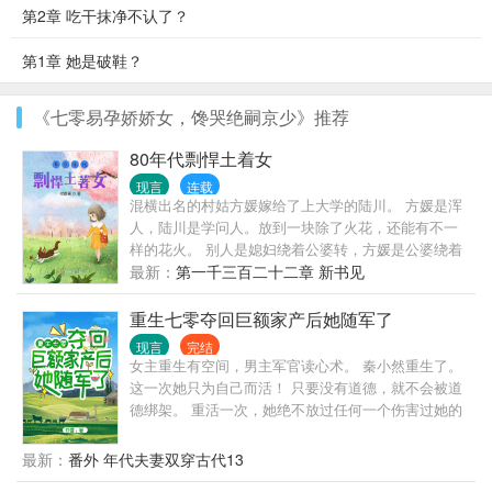
第2章 吃干抹净不认了？
第1章 她是破鞋？
《七零易孕娇娇女，馋哭绝嗣京少》推荐
80年代剽悍土着女
现言
连载
混横出名的村姑方媛嫁给了上大学的陆川。 方媛是浑
人，陆川是学问人。放到一块除了火花，还能有不一
样的花火。 别人是媳妇绕着公婆转，方媛是公婆绕着
儿媳妇转，带领一家子过的红红火火，同抢了自己前
最新：
第一千三百二十二章 新书见
未婚夫的重生女活成了对照组。
重生七零夺回巨额家产后她随军了
现言
完结
女主重生有空间，男主军官读心术。 秦小然重生了。
这一次她只为自己而活！ 只要没有道德，就不会被道
德绑架。 重活一次，她绝不放过任何一个伤害过她的
人。 妈妈留给她的玉镯空间，是她的，继妹别想再抢
走！ 妈妈和祖父留下来的遗产，都是她的，渣爹后妈
最新：
番外 年代夫妻双穿古代13
想都不要想！离开前把家底全搬空！ 前世继妹让她顶