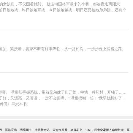
的女孩们，不仅围着她转。 就连镇国将军带来的小妾，都连夜逃离顾景
，前日被她揍，昨日被她哥揍，今日被她爹揍，明日还要被她弟弟揍，还有个
：“沈小姐，轮也该轮到本王了吧。” “本王守身如玉二十五载，就等沈小姐
双胞胎。紧接着，姜家不断有好事降临，从一贫如洗，一步步走上富裕之路。
唧唧。 满宝却手握系统，带着兄弟嫂子们开荒，种地，种药材，开铺子……
子好，又漂亮，又听话，一定不会顶嘴。” 满宝抿嘴一笑：“我早就想好了，
在种田》等六本书。
刀
医路官途
雪鹰领主
大明新命记
宦海红颜香
凌霄花上
1952，我带全家搬入南锣鼓巷
系