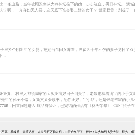
杀出一条血路，当年被顾景南从大燕神坛拉下的她，步步泣血，再归神坛。 满城
民：沈宁啊，一介弃妇无人要，这天底下谁会娶二婚的女子？ 世家权贵：别提了
手长枪既镇得了妖邪奸佞，也能沙场征战所向披靡。 - 某夜，某只妖孽无奈叹息
坟岗子里捡个刚出生的女婴，把她当亲闺女养着，没多久十年不孕的妻子竟怀了
..
身偿债。 村里人都说周家的宝贝疙瘩好日子到头了，老娘也握着满宝的小手哭
庄先生的孙子不错，又斯文又会读书，配你正好。” “小姑，还是钱老爷家的小儿
547705，回答问题进入 坑品有保证，已完结的作品有《林氏荣华》《重生娘子
生不死
花蝶杀
宋檀记事
末世囤百万物资后，白眼狼悔哭了
权欲：从乡镇到省委大院
汉乡
师