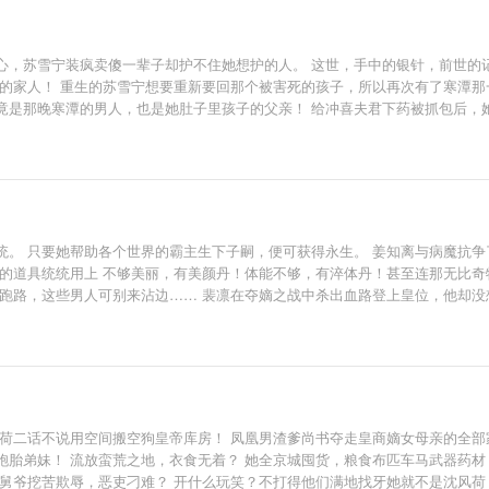
心，苏雪宁装疯卖傻一辈子却护不住她想护的人。 这世，手中的银针，前世的
己的家人！ 重生的苏雪宁想要重新要回那个被害死的孩子，所以再次有了寒潭那
是那晚寒潭的男人，也是她肚子里孩子的父亲！ 给冲喜夫君下药被抓包后，她抚
刷点头。 “确实是您儿子！”其他众人也疯狂示意。 ……轩辕湛无语了。 谁来
统。 只要她帮助各个世界的霸主生下子嗣，便可获得永生。 姜知离与病魔抗争
城的道具统统用上 不够美丽，有美颜丹！体能不够，有淬体丹！甚至连那无比奇
娃跑路，这些男人可别来沾边…… 裴凛在夺嫡之战中杀出血路登上皇位，他却没
子 薄砚生性厌女，性情残忍、嗜血。 他这辈子都不会让女人近身，多看一眼
一日，他无意瞧见了那男子洗澡，竟瞧见那男子上身鼓出了两块大包！ 竟是绝
风荷二话不说用空间搬空狗皇帝库房！ 凤凰男渣爹尚书夺走皇商嫡女母亲的全部
胞胎弟妹！ 流放蛮荒之地，衣食无着？ 她全京城囤货，粮食布匹车马武器药
国舅爷挖苦欺辱，恶吏刁难？ 开什么玩笑？不打得他们满地找牙她就不是沈风荷