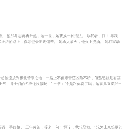
丈夫？ 而且，他好像也不仅仅是什么猎户。 叛军首领？江湖盟主？这男人
，咱们扯平，好不好？你要不高兴，为夫把天下都给你，好不好？”
。 熊熊斗志冉冉升起，这一世，她要换一种活法。 欺我者，打！ 辱我
气正浓的路上，偶尔也会出现偏差。 她杀人放火，他火上浇油。 她打家劫
一起被流放到极北苦寒之地，一路上不但艰苦还凶险不断，但憨憨就是有福
“王爷，将士们的冬衣还没做呢！” 王爷：“不是跟你说了吗，这事儿直接跟王
一手好枪。 三年劳苦，等来一句：“阿宁，我想娶她。” 沦为上京笑柄的