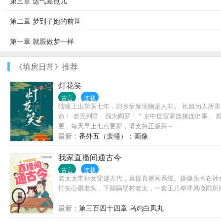
第三章 运气差点儿
第二章 梦到了她的前世
第一章 就跟做梦一样
《填房日常》推荐
灯花笑
古言
连载
陆瞳上山学医七年，归乡后发现物是人非。 长姐为人所害
命！ 若无判官，我为阎罗！ * 京中世宦家族接连出事， 
更，每天早上七点更新，请支持正版茶～
最新：
番外五（裴曈）：画像
我家直播间通古今
古言
连载
老太太带孙女穿越古代，喜提直播间系统。摄像头长在孙
打尖心眼老头，下踢隔壁村老太，一套王八拳呼风唤雨所
最新：
第三百四十四章 乌鸡白凤丸