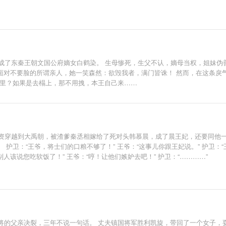
荒，鞍前马后替她遮风挡雨。 再后来，她发现，这糙汉好像就是她死去的太子
媳妇，你药师谷神医和天下首富的身份不也瞒着我么？看在孩子都生了仨的份儿上
成了东秦王朝文国公府嫡女白鹤染。 生母惨死，生父不认，嫡母当权，姐妹伪善
 面对不要脸的所谓亲人，她一笑森然：欲毁我者，满门皆诛！ 然而，在这条戾
哪里？如果是去榻上，那不用拽，本王自己来……
物资穿越到大禹朝，被渣爹秦丞相嫁给了死对头韩慕晨，成了晨王妃，还要同他
护卫：“王爷，将士们的口粮不够了！” 王爷：“这事儿你跟王妃说。” 护卫：
人该说您吃软饭了！” 王爷：“哼！让他们嫉妒去吧！” 护卫：“…………”
的父亲决裂，三年不说一句话。 丈夫镇国将军胜利凯旋，带回了一个女子，耍得