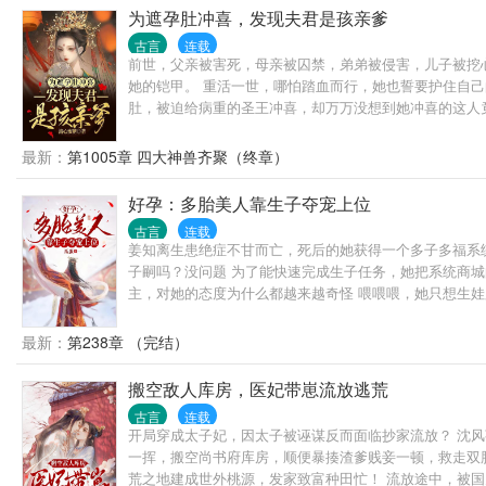
为遮孕肚冲喜，发现夫君是孩亲爹
古言
连载
前世，父亲被害死，母亲被囚禁，弟弟被侵害，儿子被挖
她的铠甲。 重活一世，哪怕踏血而行，她也誓要护住自
肚，被迫给病重的圣王冲喜，却万万没想到她冲喜的这人竟
子？”轩辕湛一脸的迷茫。 “真是您儿子！”贴身侍卫齐刷
最新：
第1005章 四大神兽齐聚（终章）
好孕：多胎美人靠生子夺宠上位
古言
连载
姜知离生患绝症不甘而亡，死后的她获得一个多子多福系
子嗣吗？没问题 为了能快速完成生子任务，她把系统商
主，对她的态度为什么都越来越奇怪 喂喂喂，她只想生
际，他遇见一位女子。 那女子人间绝色，还为他诞下了皇
上却有股子淡雅气息，闻着这气息自己竟能安稳入睡。 又
最新：
第238章 （完结）
搬空敌人库房，医妃带崽流放逃荒
古言
连载
开局穿成太子妃，因太子被诬谋反而面临抄家流放？ 沈
一挥，搬空尚书府库房，顺便暴揍渣爹贱妾一顿，救走双
荒之地建成世外桃源，发家致富种田忙！ 流放途中，被