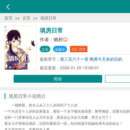
首页
>>
古言
>>
填房日常
填房日常
作者：
晓村
古言
连载中
151 万字
最新章节：
第三百六十一章 陶勇今天来的目的
最后更新：2026-01-20 15:08:01
阅读
填房日常小说简介
一朝睁眼，曾水儿从三十八岁回到了十八岁。
一个水灵灵十八岁的农家孤女，要给一个乡下鳏夫做填房，附带俩娃，还要当后娘
这样一门亲事却没人认为不合适，甚至还认为女方高攀，男方太亏了！
曾水儿不禁暗自感叹，没想到重新活一回，却仍然逃不脱嫁给傅天佑的命运！
本文是架空文，不要对号入座。