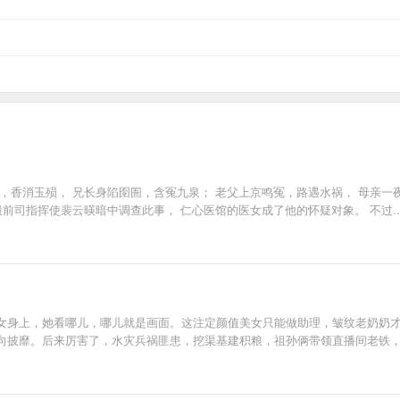
，香消玉殒， 兄长身陷囹圄，含冤九泉； 老父上京鸣冤，路遇水祸， 母亲一
殿前司指挥使裴云暎暗中调查此事， 仁心医馆的医女成了他的怀疑对象。 不过....
女身上，她看哪儿，哪儿就是画面。这注定颜值美女只能做助理，皱纹老奶奶
向披靡。后来厉害了，水灾兵祸匪患，挖渠基建积粮，祖孙俩带领直播间老铁