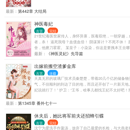
民中的一个猎户糙汉救下。 自此，糙汉一路与她们结伴逃
还有多少个身份瞒着她？ 男人扣住她的纤腰，笑道：“
最新：
第442章 大结局
神医毒妃
古言
完结
21世纪毒医世家传人，身怀异禀，医毒双绝，一朝穿越，
者，杀！ 逼死我母？血债血偿！ 阴谋算计？不死不休！
舍，他磨刀霍霍。 某皇子：小染染，你这是要拽本王去
最新：
《神医灵妃》先导篇
出嫁前搬空渣爹金库
古言
连载
天真无邪的玻璃厂技术员秦楚楚，带着20几个亿的储备
气，不但顺利的到达了目的地，而且还开创了一片新天地。 
妃说就行了！” 护卫：“王爷，啥事儿都找王妃不太好吧！别
最新：
第1345章 番外七十一
休夫后，她比将军前夫还招蜂引蝶
古言
完结
沈宁为爱洗手作羹汤，放弃了自己最爱的长枪，与大燕老将