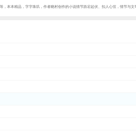
等，本本精品，字字珠玑，作者晓村创作的小说情节跌宕起伏、扣人心弦，情节与文