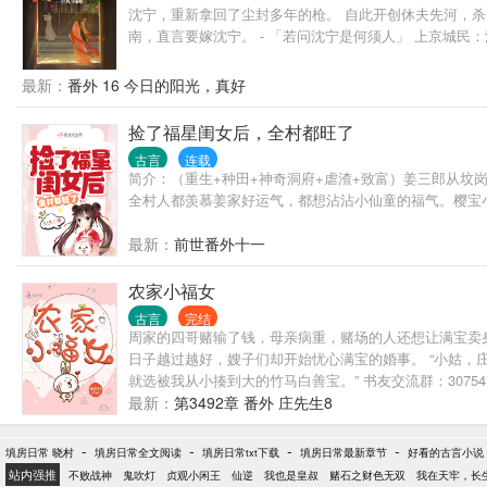
沈宁，重新拿回了尘封多年的枪。 自此开创休夫先河，
南，直言要嫁沈宁。 - 「若问沈宁是何须人」 上京城
匿名人也在排队揍。 王孙皇室：她上得厅堂下得厨房，一
了。” 沈宁：“滚——”
最新：
番外 16 今日的阳光，真好
捡了福星闺女后，全村都旺了
古言
连载
简介：（重生+种田+神奇洞府+虐渣+致富）姜三郎从
全村人都羡慕姜家好运气，都想沾沾小仙童的福气。樱宝小.
最新：
前世番外十一
农家小福女
古言
完结
周家的四哥赌输了钱，母亲病重，赌场的人还想让满宝卖
日子越过越好，嫂子们却开始忧心满宝的婚事。 “小姑，
就选被我从小揍到大的竹马白善宝。” 书友交流群：307
最新：
第3492章 番外 庄先生8
-
-
-
-
填房日常 晓村
填房日常全文阅读
填房日常txt下载
填房日常最新章节
好看的古言小说
站内强推
不败战神
鬼吹灯
贞观小闲王
仙逆
我也是皇叔
赌石之财色无双
我在天牢，长