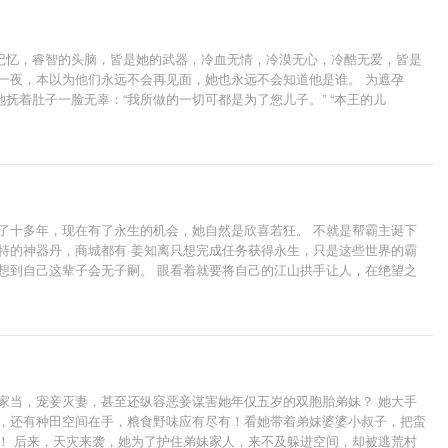
记忆，睿智的头脑，皆是她的武器，冷血无情，冷漠无心，冷酷无爱，皆是
一夜，本以为他们永远不会再见面，她也永远不会知道他是谁。 为遮孕
着肚子一脸无辜：“我所做的一切可都是为了您儿子。” “本王的儿
跟他解释解释，他怎么睡了一觉之后，就多了个王妃，还多了个儿子？
了十多年，现在有了永生的机会，她自然是欣喜若狂。 不就是帮霸主诞下
特的神器丹，商城都有 姜知离只想完成任务获得永生，只是这些世界的霸
想到自己这辈子会无子嗣。 眼看着就要将自己的江山拱手让人，在绝望之
都会觉得厌烦！ 一日，府中来了个弱小男子，此男子肩不能挑手不能提，身
症也！ 残暴纯情
家当，宠妾灭妻，甚至还纵容恶妾谋害她年仅五岁的双胞胎弟妹？ 她大手
材，还有种田空间在手，粮食野味应有尽有！看她带着弟妹婆婆小叔子，把蛮
！ 后来，天灾来袭，她为了护住弟妹家人，来不及躲进空间，却被逃荒村