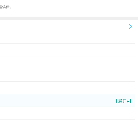
笔俱佳。
【展开+】