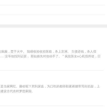
夜疯癫，焚于火中。 陆瞳收拾收拾医箱，杀上京洲。 欠债还钱，杀人偿
.. 没等他找到证据， 那姑娘先对他动手了。 * 疯批医女x心机指挥使，日
才是当家网红。播啥呢？穷到尿血，为口吃的都得勒紧裤腰带骂街掐架，上
，建设古代农村梦想家园。