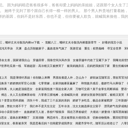
犯。 因为妈妈暗恋爸爸很多年，爸爸却爱上妈妈的亲姐姐，还跟那个女人生了
。 她终于见到了那个跟自己长得一模一样的男人。 那个男人矜贵地打量着她
这样的基因，你妈不是好东西，你也不是，但你要被人欺负，就喊我来揍他，我的
分不要，全帮你存起来。” 她开局爆火，进娱乐圈成为了国民闺女，参加综艺天
我们俩组成一个新的家。” 她拎着小行李与家人告别，一群男人却齐齐黑了脸
-
-
三，嘴碎丈夫冷脸洗内裤txt下载
觉醒八三，嘴碎丈夫冷脸洗内裤最新章节
好看的现言小说
混沌天帝诀
天渊
盘点历朝败家子，嬴政老朱气疯了
医路官途
重生：权势巅峰
寻宝全世界
宋
算命太准，国家请我出山
穿越四零，我靠空间兴风作浪
女修穿越年代收了宝藏下乡了
我曝光前世
穿世界吃瓜第一线
军婚超甜：高冷糙汉又被撩哭了
被亲妈抛弃后，后妈把我捡回了家
重生拒戴绿
宠上天
我是薄情钓系姐！你别吻上来啊
男朋友都是人外，怎么办？
娇软妹宝随军后，禁欲军官沦
逼换亲？娇娇撩的军官心尖颤
七零替嫁，全家供她暴富赢麻了
和情敌共感后，傲娇竹马火葬场了
请和离，夫人她是顶级恶女
全家逼我抵债？我送全家入狱
万物可交易？真千金掌生死断祸福
婴语
傅总，夫人又去摆摊算命啦
六零香江摆地摊，全港喊我大佬
娇娇女医挺孕肚随军，被糙汉宠哭
姐？变普女照样虐她
消失十年，我成了三个反派的亲妈
娇娇下乡吃瓜，极品全家被戳穿
三年新婚
离婚，禁欲大佬不干了
我们本不是天生注定
五年冷淡，沈太太她选择去父留子
漂亮娇气包穿成炮
移动小卖部当榜一
血族娇娇万人迷，兽校F7狠狠亲
我在万界捡破烂
大佬凶！娇妻俏！随军西南被
当恶女，逼疯全家爽翻了
京港溺吻
网恋掉马，恶女被禁欲大佬排队亲
切换动物视角，重回犯罪现
假冒女友，夜夜被亲哭
我是恶毒后妈？但闺蜜穿成我养女
闺蜜齐穿年代，随军后认错老公了
八零