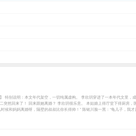
+双洁】 特别说明：本文年代架空，一切纯属虚构。 李欣玥穿进了一本年代文里
二突然回来了！ 回来跟她离婚？ 李欣玥很乐意。 本姑娘上得厅堂下得厨房，
么时候和妈妈离婚呀，隔壁的叔叔比你长得帅！” 陈铭川脸一黑：“龟儿子，我才
汪汪汪’，不知哪一天起，没养狗的陈家，天天听到狗叫声……