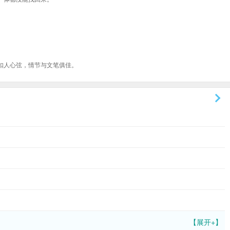
扣人心弦，情节与文笔俱佳。
【展开+】