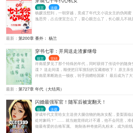
穿成七十年代心机女
现言
连载
杨媛没想到，一朝穿越，竟成了年代文小说女主的伪闺蜜
逸恶劳，占点便宜怎么了，耍心眼怎么了，长心眼儿不就
最新：
第200章 番外： 杨兰
穿书七零：开局送走渣爹继母
现言
完结
许南星梦见了那个特殊的年代，同时获得了传说中的随身空
谍？ 送走间谍，顺便把日军搜刮的宝藏都收下！ 原主亲
许南星果断跑去一顿收，转手捐赠给国家！ 最后成为了
最新：
第727章 年代（大结局）
闪婚最强军官！随军后被宠翻天！
现言
连载
穿成年代文里给女主送傍大腿信物的炮灰女配，姜梨面临抛
处对象吗？” …… 就当她觉得此计不通，他不会同意，
做最有爱的合格军属。 炮制各种奇效药丸粉末，成为前线战
“老婆，今晚我可以吗？” 注：女主前期名字姜梨，断绝