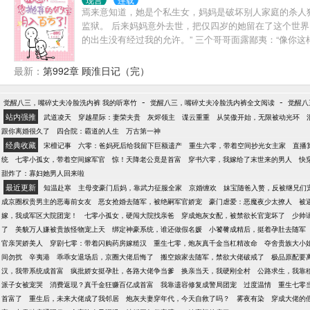
焉来意知道，她是个私生女，妈妈是破坏别人家庭的杀人
监狱。 后来妈妈意外去世，把仅四岁的她留在了这个世界
的出生没有经过我的允许。” 三个哥哥面露鄙夷：“像你
不会认可你，而且你要进演艺圈挣钱，但你挣的钱我们一
胆的顾小爷，顾小爷高傲地拉着她的手：“我带着你长大，
最新：
第992章 顾淮日记（完）
-
-
觉醒八三，嘴碎丈夫冷脸洗内裤 我的听寒竹
觉醒八三，嘴碎丈夫冷脸洗内裤全文阅读
觉醒八
站内强推
武道凌天
穿越星际：妻荣夫贵
灰烬领主
谍云重重
从笑傲开始，无限被动光环
跟你离婚很久了
四合院：霸道的人生
万古第一神
经典收藏
宋檀记事
六零：爸妈死后给我留下巨额遗产
重生六零，带着空间抄光女主家
直播
统
七零小孤女，带着空间嫁军官
惊！天降老公竟是首富
穿书六零，我嫁给了末世来的男人
快
甜炸了：寡妇她男人回来啦
最近更新
知温赴寒
主母变豪门后妈，靠武力征服全家
京婚缠欢
妹宝随爸入赘，反被继兄们
成京圈权贵男主的恶毒前女友
恶女抢婚去随军，被绝嗣军官娇宠
豪门虐爱：恶魔夜少太撩人
被
嫁，我成军区大院团宠！
七零小孤女，硬闯大院找亲爸
穿成炮灰女配，被禁欲长官宠坏了
少帅
了
美貌万人嫌被贵族怪物宠上天
绑定神豪系统，谁还做假名媛
小饕餮成精后，挺着孕肚去随军
官亲哭娇美人
穿剧七零：带着闪购药房嫁糙汉
重生七零，炮灰真千金当杠精改命
夺舍贵族大小
间勿扰
辛夷港
乖乖女退场后，京圈大佬后悔了
搬空娘家去随军，禁欲大佬破戒了
极品原配要
汉，我带系统成首富
疯批娇女挺孕肚，各路大佬争当爹
换亲当天，我硬刚全村
公路求生，我靠
派子女被宠哭
消费返现？真千金狂赚百亿成首富
我靠遗容修复成警局团宠
过度温情
重生七零
首富了
重生后，未来大佬成了我邻居
炮灰夫妻穿年代，今天自救了吗？
雾夜有染
穿成大佬的