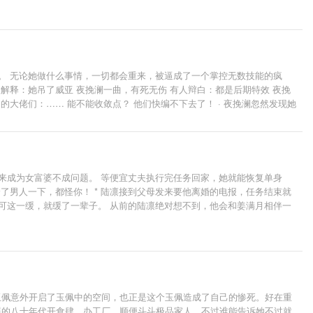
。 无论她做什么事情，一切都会重来，被逼成了一个掌控无数技能的疯
解释：她吊了威亚 夜挽澜一曲，有死无伤 有人辩白：都是后期特效 夜挽
大佬们：…… 能不能收敛点？ 他们快编不下去了！ · 夜挽澜忽然发现她
觉终于发现不对劲的古董们：？？？ 夜挽澜伸出手：我带你们回家 · 我神
来成为女富婆不成问题。 等便宜丈夫执行完任务回家，她就能恢复单身
了男人一下，都怪你！ * 陆凛接到父母发来要他离婚的电报，任务结束就
可这一缓，就缓了一辈子。 从前的陆凛绝对想不到，他会和姜满月相伴一
” “家训第二条！如果妈妈错了，遵照第一条执行！”
玉佩意外开启了玉佩中的空间，也正是这个玉佩造成了自己的惨死。好在重
展的八十年代开食肆、办工厂，顺便斗斗极品家人。不过谁能告诉她不过就