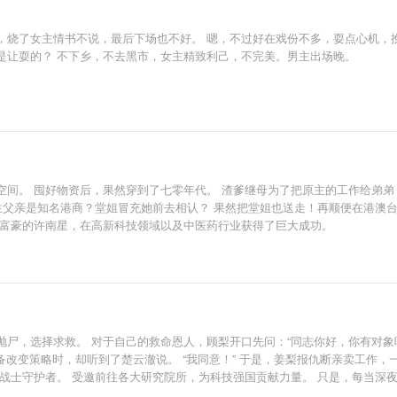
，烧了女主情书不说，最后下场也不好。 嗯，不过好在戏份不多，耍点心机，
是让耍的？ 不下乡，不去黑市，女主精致利己，不完美。男主出场晚。
间。 囤好物资后，果然穿到了七零年代。 渣爹继母为了把原主的工作给弟弟
生父亲是知名港商？堂姐冒充她前去相认？ 果然把堂姐也送走！再顺便在港澳
大富豪的许南星，在高新科技领域以及中医药行业获得了巨大成功。
尸，选择求救。 对于自己的救命恩人，顾梨开口先问：“同志你好，你有对象吗
准备改变策略时，却听到了楚云澈说。 “我同意！” 于是，姜梨报仇断亲卖工作
士守护者。 受邀前往各大研究院所，为科技强国贡献力量。 只是，每当深夜，
关系后跟妈妈姓，改名顾梨。