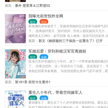
最新：
番外 楚星苒＆江野渡02
我曝光前世惊炸全网
现言
完结
夜挽澜的身体被穿了，穿越者将她的生活变得乌烟瘴气后
子。 脱离循环那天，面对残局，所有人都笑她回天无力，
澜再现太乙神针，妙手回春 有人掩饰：提前写好的剧本 
能听到古董的交谈，不经意间掌握了古今中外的八卦。 次
最新：
新文《她驯服的三千疯批一起重生了》已开
州瑰宝，终归华夏 新的时代，她是唯一的炬火 他以生命
军婚后爱：穿到和糙汉军官离婚前
现言
连载
姜满月意外穿越到七十年代，成了一个即将被离婚的极品
了。 结果没想到，这一等就等出了问题。 富是真富了，
匆匆赶回家准备离婚。 却发现他那位原本刁蛮不讲理，
生，简直把她宠到了心尖上。 * 陆家家训时间到—— 陆凛
最新：
第181章 前世今生番外1
重生八十年代，带着空间嫁军人
现言
连载
夏锦重生了，重生在了十八岁外婆刚去世的时候。重生后
生到了继姐跟自己所要玉佩的前一天，夏锦想这一世她不