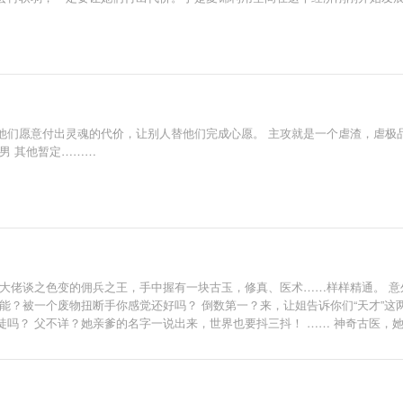
们愿意付出灵魂的代价，让别人替他们完成心愿。 主攻就是一个虐渣，虐极品
男 其他暂定………
的大佬谈之色变的佣兵之王，手中握有一块古玉，修真、医术……样样精通。 意
能？被一个废物扭断手你感觉还好吗？ 倒数第一？来，让姐告诉你们“天才”这
吗？ 父不详？她亲爹的名字一说出来，世界也要抖三抖！ …… 神奇古医，她
为人，她依旧活的风生水起，一不小心还成了无人敢惹的国民千金！】 一手掌
：都快半夜了，你还有事要忙？ 某男：没。 老爷子：那你这么晚出去？ 某男：