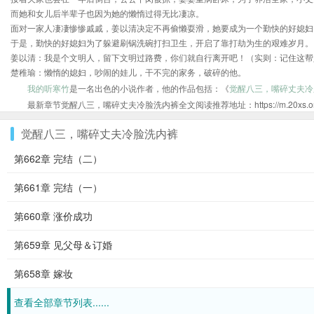
而她和女儿后半辈子也因为她的懒惰过得无比凄凉。
面对一家人凄凄惨惨戚戚，姜以清决定不再偷懒耍滑，她要成为一个勤快的好媳妇
于是，勤快的好媳妇为了躲避刷锅洗碗打扫卫生，开启了靠打劫为生的艰难岁月。
姜以清：我是个文明人，留下文明过路费，你们就自行离开吧！（实则：记住这帮
楚稚瑜：懒惰的媳妇，吵闹的娃儿，干不完的家务，破碎的他。
我的听寒竹
是一名出色的小说作者，他的作品包括：《
觉醒八三，嘴碎丈夫冷
最新章节觉醒八三，嘴碎丈夫冷脸洗内裤全文阅读推荐地址：https://m.20xs.org/sh
觉醒八三，嘴碎丈夫冷脸洗内裤
第662章 完结（二）
第661章 完结（一）
第660章 涨价成功
第659章 见父母＆订婚
第658章 嫁妆
查看全部章节列表......