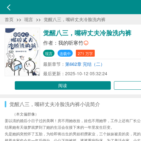
首页
>>
现言
>>
觉醒八三，嘴碎丈夫冷脸洗内裤
觉醒八三，嘴碎丈夫冷脸洗内裤
作者：
我的听寒竹
现言
连载中
271 万字
最新章节：
第662章 完结（二）
最后更新：2025-10-12 05:32:24
阅读
觉醒八三，嘴碎丈夫冷脸洗内裤小说简介
（本文偏群像）
姜以清的婚后小日子过的美啊！房不用她收拾，娃也不用她带，工作上还有厂长公
结果她有天做梦就梦到了她的生活会在接下来的一年里发生巨变。
先是她妈突然怀了五胎，为给即将出生的男娃积攒家业，三个妹妹被卖的卖，死的
接着夫家也会在一年后倒台，公公下岗被抓，婆婆重病卧床，为了养活全家，小丈