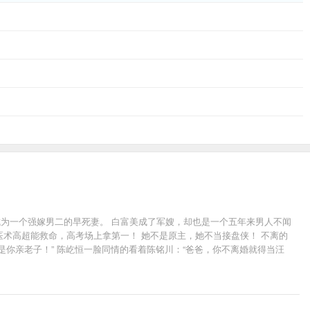
，成为一个强嫁男二的早死妻。 白富美成了军嫂，却也是一个五年来男人不闻
医术高超能救命，高考场上拿第一！ 她不是原主，她不当接盘侠！ 不离的
是你亲老子！” 陈屹恒一脸同情的看着陈铭川：“爸爸，你不离婚就得当汪