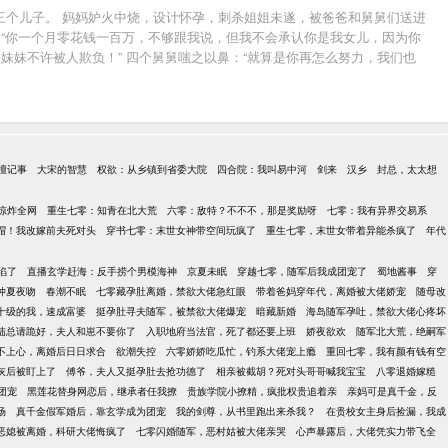
三个儿子。 妈妈妒火中烧，设计怀孕，刺杀姐姐未遂，被爸爸和舅舅们送进
，“你一个月零花钱一百万，不够跟我说，但我不会承认你是我女儿，因为你
妹妹不许被人欺负！” 四个舅舅嗤之以鼻：“就算是你再怎么努力，我们也
天上热搜，努力挣钱报答养育之恩。 青梅竹马顾淮也突然变成让人闻风丧
，将她强势搂在怀里，无论如何也不撒手。
檀记事
大宋的智慧
权欲：从乡镇到省委大院
四合院：我叫易中河
剑来
汉乡
封总，太太想
惊炸全网
重生七零：知青在北大荒
六零：敌特？不不不，那是奖励呀
七零：我有异界交易系
帽！我改嫁前夫死对头
穿书七零：末世女神带空间玩疯了
重生七零，末世女带着异能杀疯了
年代
陷了
直播玄学赶海：反手捞个男模海神
京夏未眠
穿越七零，随军后我成团宠了
蜀地酱事
穿
仲夏夜吻
春潮不眠
七零藏孕肚离婚，禁欲大佬急红眼
带着爸妈穿年代，离婚被大佬娇宠
随母改
十级的我，速成富婆
挺孕肚寻夫随军，被禁欲大佬爆宠
暗藏新婚
海岛随军孕吐，禁欲大佬心疼坏
陆总请跪好，夫人和崽不要你了
入职地府当法官，死了都还要上班
娇夜欲欢
随军北大荒，绝嗣军
不上心，离婚后日日求合
欲潮失控
六零娇娇吃瓜忙，钓系大佬宠上瘾
重回七零，我有颜有钱有空
灰后被盯上了
傅爷，夫人又挺孕肚去抢功德了
相亲被截胡？死对头哥哥喊我宝宝
八零退婚嫁糙
团宠
黑莲花替身网恋后，继承者任我撩
贵族学院小撩精，疯批权贵追着亲
亲妈可是真千金，反
场
真千金假军婚后，靠玄学成为团宠
我的剑尊，从书里跑出来杀我？
在贵校女主身后捡漏，我成
恶媳被离婚，科研大佬悔疯了
七零闪婚随军，恶村姑被大佬亲哭
心声暴露后，大佬凭实力带飞全