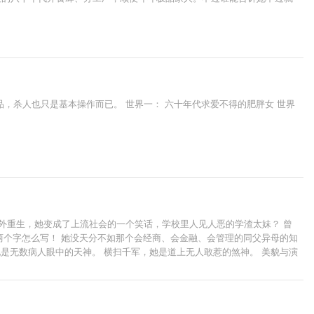
，杀人也只是基本操作而已。 世界一： 六十年代求爱不得的肥胖女 世界
外重生，她变成了上流社会的一个笑话，学校里人见人恶的学渣太妹？ 曾
两个字怎么写！ 她没天分不如那个会经商、会金融、会管理的同父异母的知
是无数病人眼中的天神。 横扫千军，她是道上无人敢惹的煞神。 美貌与演
生死，一手控命运。该虐的渣虐，该打脸的打，一边玩转豪门，一边玩转娱乐
家规森严。 老爷子（眉心一跳）：……这难道不是你家？！ 某男：家主不在这