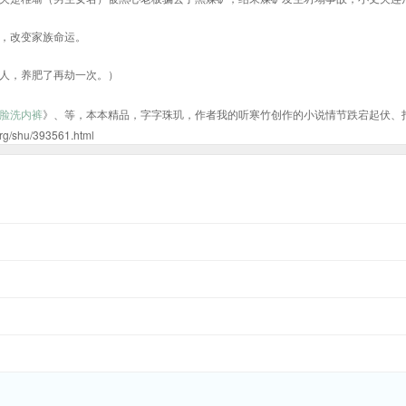
，改变家族命运。
人，养肥了再劫一次。）
脸洗内裤
》、等，本本精品，字字珠玑，作者我的听寒竹创作的小说情节跌宕起伏、
u/393561.html