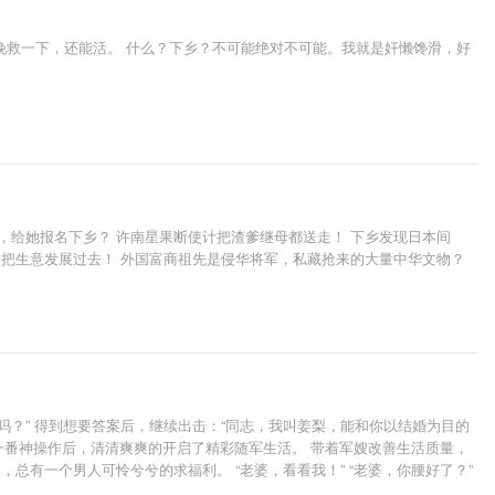
挽救一下，还能活。 什么？下乡？不可能绝对不可能。我就是奸懒馋滑，好
，给她报名下乡？ 许南星果断使计把渣爹继母都送走！ 下乡发现日本间
台把生意发展过去！ 外国富商祖先是侵华将军，私藏抢来的大量中华文物？
？” 得到想要答案后，继续出击：“同志，我叫姜梨，能和你以结婚为目的
，一番神操作后，清清爽爽的开启了精彩随军生活。 带着军嫂改善生活质量，
总有一个男人可怜兮兮的求福利。 “老婆，看看我！” “老婆，你腰好了？”