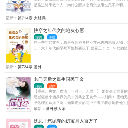
是路边随手救个人，为什么醒来之后怎么甩也甩不掉啊。
最新：
第714章 大结局
快穿之年代文的炮灰心愿
现言
连载
在一些年代文里，总是有各种各样不甘死去的炮灰人物，他
二：六十年代的早死军嫂想要孩子 世界三：七十年代的渣
最新：
第734章 番外
名门天后之重生国民千金
现言
完结
【重生、爽文、虐渣、一对一、无虐！】 她是令全世界
经威慑整个佣兵界的天才佣兵之王表示——别闹！ 废物无
书达理的妹妹？嗯，知道现在的商业王者哭着求她收他为徒
技并存，她是圈中人人向往的女神。 【一朝重生，再世
最新：
番外苏大帝
圈，顺便征服征服一下某人。 *** 【小剧场】 老爷子
儿。 苏小（家）姐（主）：……
沈总！您抛弃的奶宝月入百万了！
现言
连载