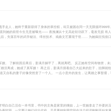
甩手走人，她终于重新获得了身体的掌控权，却又被困在同一天无限循环999年
直到她的前世今生无意被曝光—— 夜挽澜从十丈高处轻功跃下，毫发无损 有人
此后，失落百年的武学秘法、缂丝技术、戏曲文艺重现于世…… 为她疯狂找借口的
日，华夏典籍天启大典问世。 隔天，国际新闻报道宁太祖宝藏被发现。 后知后
为赌，赌一个有她的神州盛世
军嫂。 了解前因后果后，姜满月躺平了，离就离吧。 反正她有空间有物资，未
可婚没离成，她成了真军嫂！ 再之后，姜满月摸着自己大起来的肚子，抬脚就给
霸道又自私的妻子好像突然变了一个人。 一点小意外的发生，让离婚之事暂缓，
：孩子们！ 崽崽们：到！ “我们的家训是！” “家训第一条！妈妈永远是对的！
才明白自己活在一本书里，书中的主角是家里的继姐，上一世她拿走了外婆的
会再软弱，一定要让她们付出代价。于是夏锦利用空间在这个经济刚刚开始发