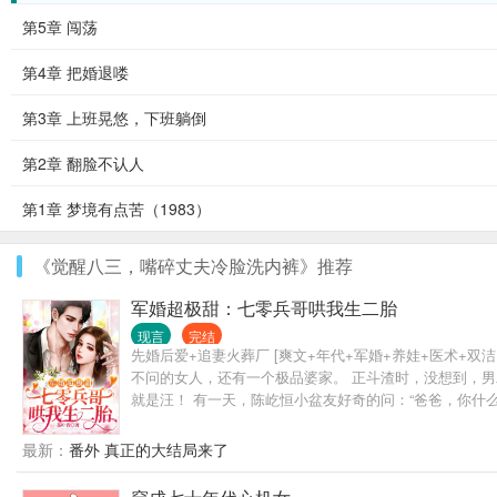
第5章 闯荡
第4章 把婚退喽
第3章 上班晃悠，下班躺倒
第2章 翻脸不认人
第1章 梦境有点苦（1983）
《觉醒八三，嘴碎丈夫冷脸洗内裤》推荐
军婚超极甜：七零兵哥哄我生二胎
现言
完结
先婚后爱+追妻火葬厂 [爽文+年代+军婚+养娃+医术
不问的女人，还有一个极品婆家。 正斗渣时，没想到，男
就是汪！ 有一天，陈屹恒小盆友好奇的问：“爸爸，你什
啊！” 陈铭川：“……” ——这儿子一定不是亲生的！ ‘
最新：
番外 真正的大结局来了