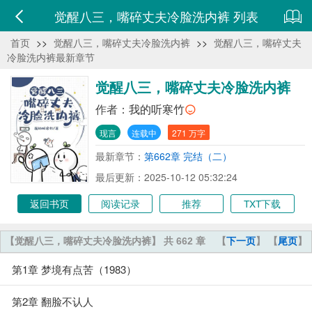
觉醒八三，嘴碎丈夫冷脸洗内裤 列表
首页
>>
觉醒八三，嘴碎丈夫冷脸洗内裤
>>
觉醒八三，嘴碎丈夫
冷脸洗内裤最新章节
觉醒八三，嘴碎丈夫冷脸洗内裤
作者：
我的听寒竹
现言
连载中
271 万字
最新章节：
第662章 完结（二）
最后更新：2025-10-12 05:32:24
返回书页
阅读记录
推荐
TXT下载
【觉醒八三，嘴碎丈夫冷脸洗内裤】 共 662 章
【
下一页
】 【
尾页
】
第1章 梦境有点苦（1983）
第2章 翻脸不认人